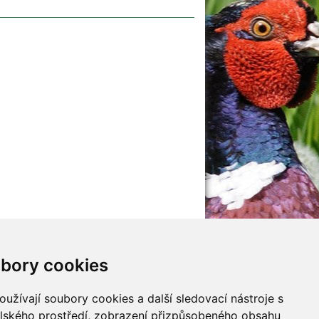
ubory cookie
jna
Mladí myslivci
y
malý Adept myslivosti
užívají soubory cookies a další sledovací nástroje s 
y
elského prostředí, zobrazení přizpůsobeného obsahu 