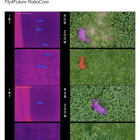
Fly4Future RoboCore