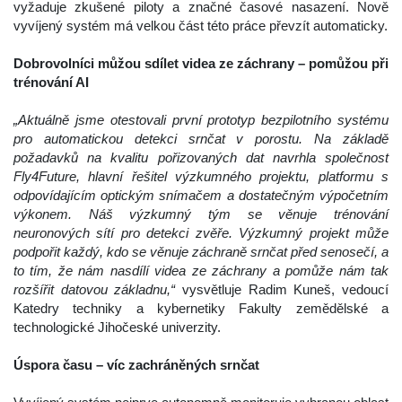
vyžaduje zkušené piloty a značné časové nasazení. Nově 
vyvíjený systém má velkou část této práce převzít automaticky.
 
Dobrovolníci můžou sdílet videa ze záchrany – pomůžou při 
trénování AI 
 
„Aktuálně jsme otestovali první prototyp bezpilotního systému 
pro automatickou detekci srnčat v porostu. Na základě 
požadavků na kvalitu pořizovaných dat navrhla společnost 
Fly4Future, hlavní řešitel výzkumného projektu, platformu s 
odpovídajícím optickým snímačem a dostatečným výpočetním 
výkonem. Náš výzkumný tým se věnuje trénování 
neuronových sítí pro detekci zvěře. Výzkumný projekt může 
podpořit každý, kdo se věnuje záchraně srnčat před senosečí, a 
to tím, že nám nasdílí videa ze záchrany a pomůže nám tak 
rozšířit datovou základnu,“
 vysvětluje Radim Kuneš, vedoucí 
Katedry techniky a kybernetiky Fakulty zemědělské a 
technologické Jihočeské univerzity.
 
Úspora času – víc zachráněných srnčat 
 