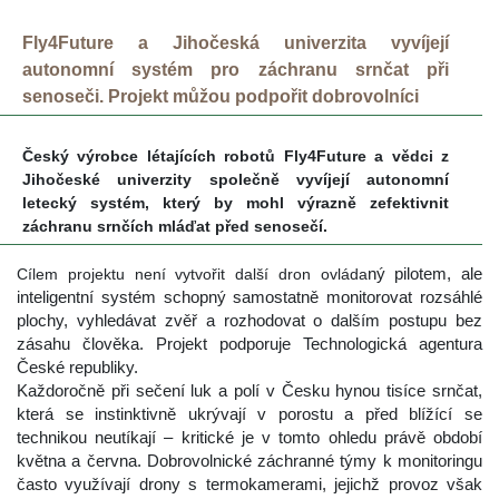
Fly4Future a Jihočeská univerzita vyvíjejí 
autonomní systém pro záchranu srnčat při 
enoseči. Projekt můžou podpořit dobrovolníci
Český výrobce létajících robotů Fly4Future a vědci z 
Jihočeské univerzity společně vyvíjejí autonomní 
letecký systém, který by mohl výrazně zefektivnit 
záchranu srnčích mláďat před senosečí.
ný pilotem, ale 
Cílem projektu není vytvořit další dron ovláda
inteligentní systém schopný samostatně monitorovat rozsáhlé 
plochy, vyhledávat zvěř a rozhodovat o dalším postupu bez 
zásahu člověka. Projekt podporuje Technologická agentura 
České republiky.
 Každoročně při sečení luk a polí v Česku hynou tisíce srnčat, 
která se instinktivně ukrývají v porostu a před blížící se 
technikou neutíkají – kritické je v tomto ohledu právě období 
května a června. Dobrovolnické záchranné týmy k monitoringu 
často využívají drony s termokamerami, jejichž provoz však 