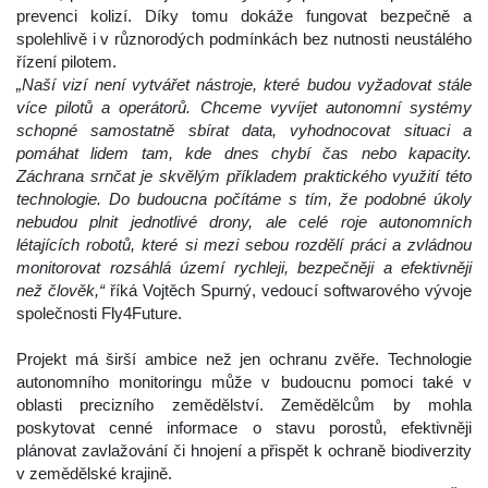
prevenci kolizí. Díky tomu dokáže fungovat bezpečně a 
polehlivě i v různorodých podmínkách bez nutnosti neustálého 
řízení pilotem.
„Naší vizí není vytvářet nástroje, které budou vyžadovat stále 
více pilotů a operátorů. Chceme vyvíjet autonomní systémy 
chopné samostatně sbírat data, vyhodnocovat situaci a 
pomáhat lidem tam, kde dnes chybí čas nebo kapacity. 
Záchrana srnčat je skvělým příkladem praktického využití této 
technologie. Do budoucna počítáme s tím, že podobné úkoly 
nebudou plnit jednotlivé drony, ale celé roje autonomních 
létajících robotů, které si mezi sebou rozdělí práci a zvládnou 
monitorovat rozsáhlá území rychleji, bezpečněji a efektivněji 
než člověk,“
 říká Vojtěch Spurný, vedoucí softwarového vývoje 
polečnosti Fly4Future.
 
 Projekt má širší ambice než jen ochranu zvěře. Technologie 
autonomního monitoringu může v budoucnu pomoci také v 
oblasti precizního zemědělství. Zemědělcům by mohla 
poskytovat cenné informace o stavu porostů, efektivněji 
plánovat zavlažování či hnojení a přispět k ochraně biodiverzity 
v zemědělské krajině.