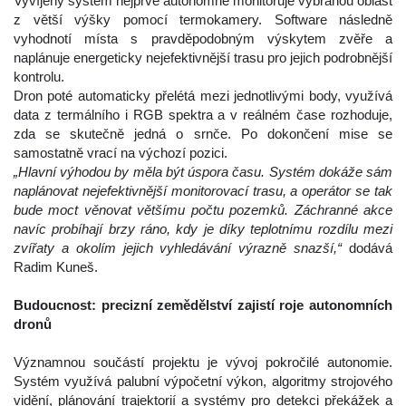
 Vyvíjený systém nejprve autonomně monitoruje vybranou oblast 
z větší výšky pomocí termokamery. Software následně 
vyhodnotí místa s pravděpodobným výskytem zvěře a 
naplánuje energeticky nejefektivnější trasu pro jejich podrobnější 
kontrolu.
 Dron poté automaticky přelétá mezi jednotlivými body, využívá 
data z termálního i RGB spektra a v reálném čase rozhoduje, 
zda se skutečně jedná o srnče. Po dokončení mise se 
amostatně vrací na výchozí pozici.
„Hlavní výhodou by měla být úspora času. Systém dokáže sám 
naplánovat nejefektivnější monitorovací trasu, a operátor se tak 
bude moct věnovat většímu počtu pozemků. Záchranné akce 
navíc probíhají brzy ráno, kdy je díky teplotnímu rozdílu mezi 
zvířaty a okolím jejich vyhledávání výrazně snazší,“ 
dodává 
Radim Kuneš.
 
Budoucnost: precizní zemědělství zajistí roje autonomních 
dronů
 
 Významnou součástí projektu je vývoj pokročilé autonomie. 
Systém využívá palubní výpočetní výkon, algoritmy strojového 
vidění, plánování trajektorií a systémy pro detekci překážek a 