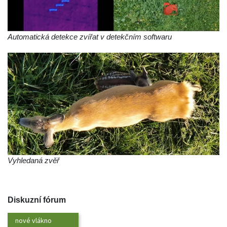
 Automatická detekce zvířat v detekčním softwaru
 Vyhledaná zvěř
 
Diskuzní fórum
nové vlákno