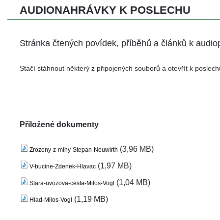
AUDIONAHRÁVKY K POSLECHU 
Stránka čtených povídek, příběhů a článků k audio
Stačí stáhnout některý z připojených souborů a otevřít k poslec
Přiložené dokumenty
 
 (3,96 MB) 
Zrozeny-z-mlhy-Stepan-Neuwirth
 
 (1,97 MB) 
V-bucine-Zdenek-Hlavac
 
 (1,04 MB) 
Stara-uvozova-cesta-Milos-Vogl
 
 (1,19 MB) 
Hlad-Milos-Vogl