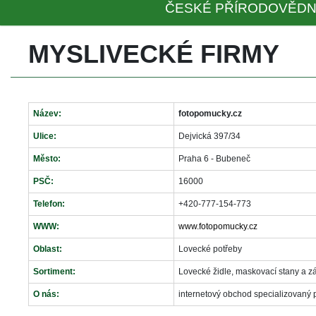
ČESKÉ PŘÍRODOVĚDN
MYSLIVECKÉ FIRMY
Název:
fotopomucky.cz
Ulice:
Dejvická 397/34
Město:
Praha 6 - Bubeneč
PSČ:
16000
Telefon:
+420-777-154-773
WWW:
www.fotopomucky.cz
Oblast:
Lovecké potřeby
Sortiment:
Lovecké židle, maskovací stany a zá
O nás:
internetový obchod specializovaný p