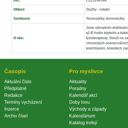
DIČ:
CZ25294598 
Oblast:
Služby - ostatní
Sortiment:
Termosáčky, termovložky
Jsme výhradním distributo
až tří hodin kdykoliv a kdek
O nás:
fyzioterapeuty. Slouží na 
chronických onemocněních 
podchlazení, bolestech zad 
Časopi
Pro myslivce
Aktuální číslo
Aktuality
Předplatné
Poradny
Redakce
Kalendář akcí
Termíny vycházení
Doby lovu
Inzerce
Východy a západy
Archiv čísel
Kalendárium
Katalog trofejí