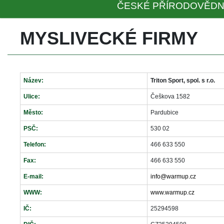
ČESKÉ PŘÍRODOVĚDN
MYSLIVECKÉ FIRMY
Název:
Triton Sport, spol. s r.o.
Ulice:
Češkova 1582
Město:
Pardubice
PSČ:
530 02
Telefon:
466 633 550
Fax:
466 633 550
E-mail:
info@warmup.cz
WWW:
www.warmup.cz
IČ:
25294598