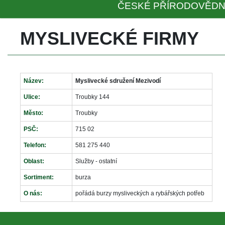
ČESKÉ PŘÍRODOVĚDN
MYSLIVECKÉ FIRMY
Název:
Myslivecké sdružení Mezivodí
Ulice:
Troubky 144
Město:
Troubky
PSČ:
715 02
Telefon:
581 275 440
Oblast:
Služby - ostatní
Sortiment:
burza
O nás:
pořádá burzy mysliveckých a rybářských potřeb