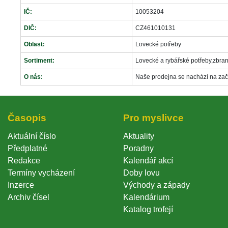
IČ:
10053204
DIČ:
CZ461010131
Oblast:
Lovecké potřeby
Sortiment:
Lovecké a rybářské potřeby,zbraně
O nás:
Naše prodejna se nachází na zač
Časopi
Pro myslivce
Aktuální číslo
Aktuality
Předplatné
Poradny
Redakce
Kalendář akcí
Termíny vycházení
Doby lovu
Inzerce
Východy a západy
Archiv čísel
Kalendárium
Katalog trofejí