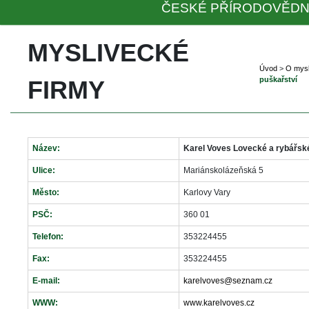
ČESKÉ PŘÍRODOVĚDN
MYSLIVECKÉ 
Úvod
 
>
 
O mysl
puškařství
FIRMY
Název:
Karel Voves Lovecké a rybářské 
Ulice:
Mariánskolázeňská 5
Město:
Karlovy Vary
PSČ:
360 01
Telefon:
353224455
Fax:
353224455
E-mail:
karelvoves@seznam.cz
WWW:
www.karelvoves.cz