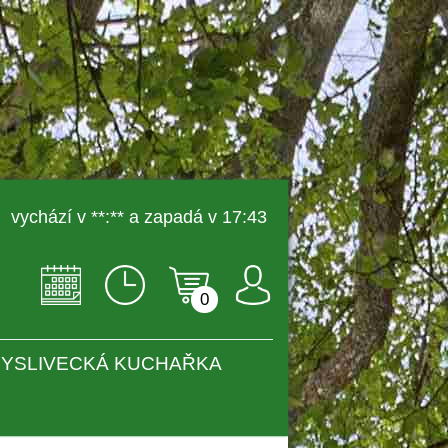
 vychází v **:** a zapadá v 17:43 
0
YSLIVECKÁ KUCHAŘKA