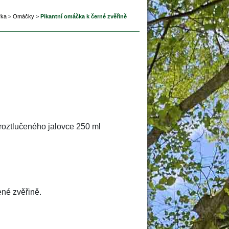
řka
 
>
 
Omáčky
 
>
 
Pikantní omáčka k černé zvěřině
 roztlučeného jalovce 250 ml 
né zvěřině.