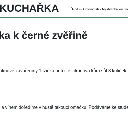
 KUCHAŘKA 
Úvod
 
>
 
O myslivosti
 
>
 
Myslivecká kucha
ka k černé zvěřině
malinové zavařeniny 1 lžička hořčice citronová kůra sůl 8 kuliček
a vínem doředíme v hustě tekoucí omáčku. Podáváme ke stude