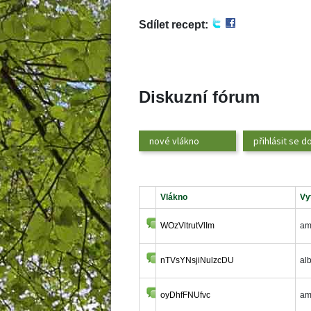
Sdílet recept:
 
 
 
Diskuzní fórum
nové vlákno
přihlásit se d
 Vlákno 
 Vy
WOzVltrutVlIm
 am
nTVsYNsjiNulzcDU
 al
oyDhfFNUfvc
 am