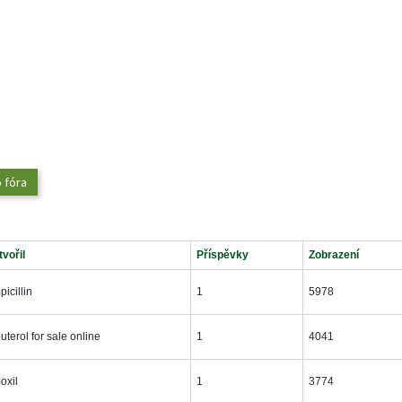
o fóra
tvořil 
 Příspěvky 
 Zobrazení 
picillin 
 1 
 5978 
buterol for sale online 
 1 
 4041 
oxil 
 1 
 3774 