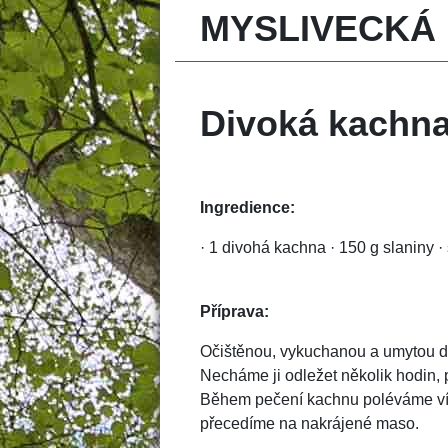
MYSLIVECKÁ
Divoká kachna
Ingredience:
· 1 divohá kachna · 150 g slaniny · 
Příprava:
Očištěnou, vykuchanou a umytou di
Necháme ji odležet několik hodin, p
Během pečení kachnu poléváme ví
přecedíme na nakrájené maso. 