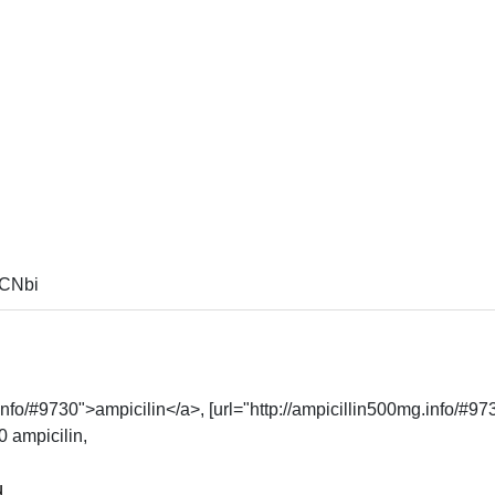
CNbi
info/#9730">ampicilin</a>, [url="http://ampicillin500mg.info/#9730"
 ampicilin, 
u