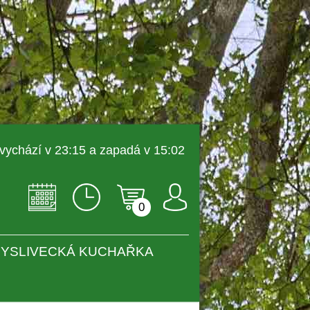
 vychází v 23:15 a zapadá v 15:02 
0
YSLIVECKÁ KUCHAŘKA