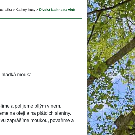
kuchařka
 
>
 
Kachny, husy
 
>
 
Divoká kachna na víně
 · hladká mouka 
íme a polijeme bílým vínem. 
e na oleji a na plátcích slaniny. 
vu zaprášíme moukou, povaříme a 