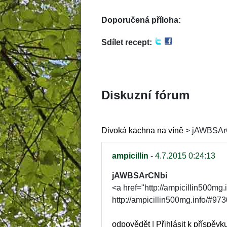
Doporučená příloha:
Sdílet recept:
 
 
 
Diskuzní fórum
Divoká kachna na víně
 > 
jAWBSAr
 ampicillin 
-
 
 4.7.2015 0:24:13 
 
 
 jAWBSArCNbi 
 <a href="http://ampicillin500mg.
http://ampicillin500mg.info/#9730
odpovědět
 
|
 
Přihlásit k příspěvk