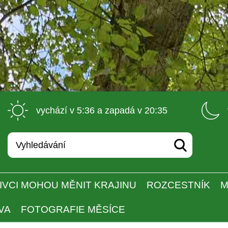
 vychází v 5:36 a zapadá v 20:35 
IVCI MOHOU MĚNIT KRAJINU
ROZCESTNÍK
M
VA
FOTOGRAFIE MĚSÍCE