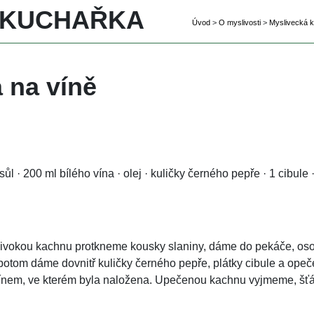
 KUCHAŘKA 
Úvod
 
>
 
O myslivosti
 
>
 
Myslivecká 
 na víně
sůl · 200 ml bílého vína · olej · kuličky černého pepře · 1 cibule
vokou kachnu protkneme kousky slaniny, dáme do pekáče, osol
otom dáme dovnitř kuličky černého pepře, plátky cibule a opečem
nem, ve kterém byla naložena. Upečenou kachnu vyjmeme, šťá