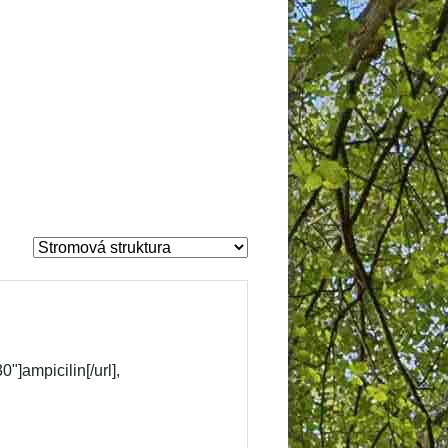
 
]ampicilin[/url], 