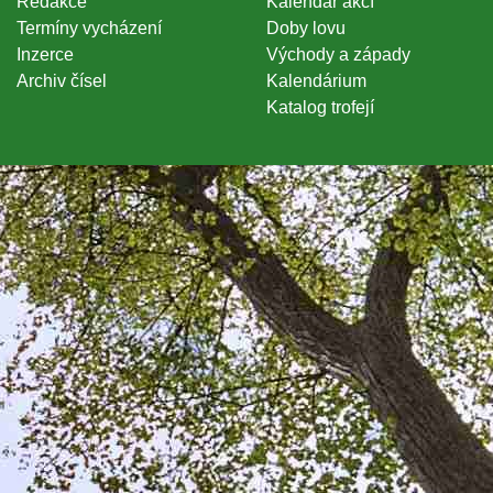
Redakce
Kalendář akcí
Termíny vycházení
Doby lovu
Inzerce
Východy a západy
Archiv čísel
Kalendárium
Katalog trofejí