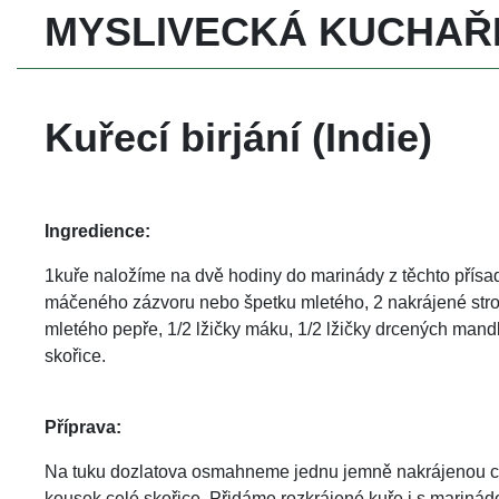
MYSLIVECKÁ KUCHAŘ
 Kuřecí birjání (Indie)
Ingredience:
1kuře naložíme na dvě hodiny do marinády z těchto přísad:
máčeného zázvoru nebo špetku mletého, 2 nakrájené strouž
mletého pepře, 1/2 lžičky máku, 1/2 lžičky drcených mandlí
kořice.
Příprava:
Na tuku dozlatova osmahneme jednu jemně nakrájenou cib
kousek celé skořice. Přidáme rozkrájené kuře i s mariná