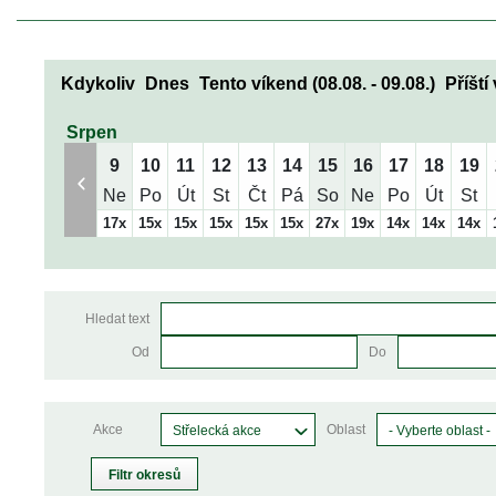
Kdykoliv
 
Dne
 
Tento víkend (08.08. - 09.08.)
 
Příští
Srpen
9
10
11
12
13
14
15
16
17
18
19
Ne
Po
Út
St
Čt
Pá
So
Ne
Po
Út
St
17x
15x
15x
15x
15x
15x
27x
19x
14x
14x
14x
Hledat text
Od
Do
Akce
Oblast
Střelecká akce
- Vyberte oblast -
Filtr okresů