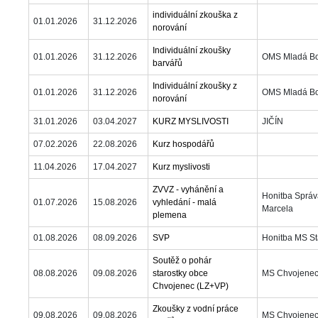
individuální zkouška z 
01.01.2026
31.12.2026
norování
Individuální zkoušky 
01.01.2026
31.12.2026
OMS Mladá Bo
barvářů
Individuální zkoušky z 
01.01.2026
31.12.2026
OMS Mladá Bo
norování
31.01.2026
03.04.2027
KURZ MYSLIVOSTI
JIČÍN
07.02.2026
22.08.2026
Kurz hospodářů
11.04.2026
17.04.2027
Kurz myslivosti
ZVVZ - vyhánění a 
Honitba Správa
01.07.2026
15.08.2026
vyhledání - malá 
Marcela
plemena
01.08.2026
08.09.2026
SVP
Honitba MS St
Soutěž o pohár 
08.08.2026
09.08.2026
tarostky obce 
MS Chvojene
Chvojenec (LZ+VP)
Zkoušky z vodní práce 
09.08.2026
09.08.2026
MS Chvojene