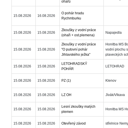
ohařů
O pohár hradu 
15.08.2026
16.08.2026
Rychmburku
Zkoušky z vodní práce 
15.08.2026
15.08.2026
Napajedla
(ohaři + ost.plemena)
Zkoušky z vodní práce 
Honitba MS Bo
15.08.2026
15.08.2026
"O putovní pohár 
vodní plochu s
Jihlavského ježka"
plaveckých sc
LETOHRADSKÝ 
15.08.2026
15.08.2026
LETOHRAD
POHÁR
15.08.2026
15.08.2026
PZ (1)
Klenov
15.08.2026
15.08.2026
LZ OH
Jívák/Vlkava
Lesní zkoušky malých 
15.08.2026
15.08.2026
Honitba MS Hu
plemen
15.08.2026
15.08.2026
Otevřený závod
třelnice Nemy