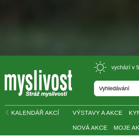
 vychází v 
 
KALENDÁŘ AKCÍ
VÝSTAVY A AKCE
KY
NOVÁ AKCE
MOJE A