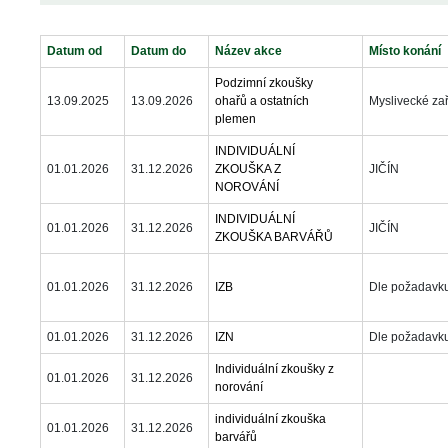
Datum od
Datum do
Název akce
Místo konání
Podzimní zkoušky 
13.09.2025
13.09.2026
ohařů a ostatních 
Myslivecké za
plemen
INDIVIDUÁLNÍ 
01.01.2026
31.12.2026
ZKOUŠKA Z 
JIČÍN
NOROVÁNÍ
INDIVIDUÁLNÍ 
01.01.2026
31.12.2026
JIČÍN
ZKOUŠKA BARVÁŘŮ
01.01.2026
31.12.2026
IZB
Dle požadavk
01.01.2026
31.12.2026
IZN
Dle požadavk
Individuální zkoušky z 
01.01.2026
31.12.2026
norování
individuální zkouška 
01.01.2026
31.12.2026
barvářů