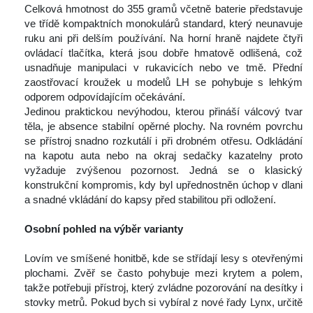
Celková hmotnost do 355 gramů včetně baterie představuje 
ve třídě kompaktních monokulárů standard, který neunavuje 
ruku ani při delším používání. Na horní hraně najdete čtyři 
ovládací tlačítka, která jsou dobře hmatově odlišená, což 
usnadňuje manipulaci v rukavicích nebo ve tmě. Přední 
zaostřovací kroužek u modelů LH se pohybuje s lehkým 
odporem odpovídajícím očekávání.
 Jedinou praktickou nevýhodou, kterou přináší válcový tvar 
těla, je absence stabilní opěrné plochy. Na rovném povrchu 
e přístroj snadno rozkutálí i při drobném otřesu. Odkládání 
na kapotu auta nebo na okraj sedačky kazatelny proto 
vyžaduje zvýšenou pozornost. Jedná se o klasický 
konstrukční kompromis, kdy byl upřednostněn úchop v dlani 
a snadné vkládání do kapsy před stabilitou při odložení.
 
Osobní pohled na výběr varianty
 
 Lovím ve smíšené honitbě, kde se střídají lesy s otevřenými 
plochami. Zvěř se často pohybuje mezi krytem a polem, 
takže potřebuji přístroj, který zvládne pozorování na desítky i 
tovky metrů. Pokud bych si vybíral z nové řady Lynx, určitě 