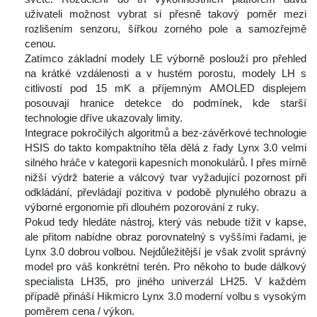
uživateli možnost vybrat si přesně takový poměr mezi 
rozlišením senzoru, šířkou zorného pole a samozřejmě 
cenou.
 Zatímco základní modely LE výborně poslouží pro přehled 
na krátké vzdálenosti a v hustém porostu, modely LH s 
citlivostí pod 15 mK a příjemným AMOLED displejem 
posouvají hranice detekce do podmínek, kde starší 
technologie dříve ukazovaly limity.
 Integrace pokročilých algoritmů a bez-závěrkové technologie 
HSIS do takto kompaktního těla dělá z řady Lynx 3.0 velmi 
ilného hráče v kategorii kapesních monokulárů. I přes mírně 
nižší výdrž baterie a válcový tvar vyžadující pozornost při 
odkládání, převládají pozitiva v podobě plynulého obrazu a 
výborné ergonomie při dlouhém pozorování z ruky.
 Pokud tedy hledáte nástroj, který vás nebude tížit v kapse, 
ale přitom nabídne obraz porovnatelný s vyššími řadami, je 
Lynx 3.0 dobrou volbou. Nejdůležitější je však zvolit správný 
model pro váš konkrétní terén. Pro někoho to bude dálkový 
pecialista LH35, pro jiného univerzál LH25. V každém 
případě přináší Hikmicro Lynx 3.0 moderní volbu s vysokým 
poměrem cena / výkon.