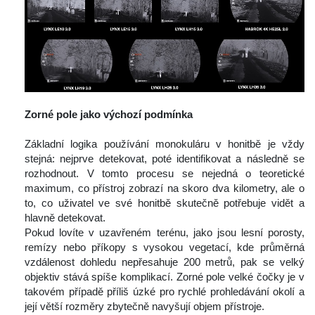
 
Zorné pole jako výchozí podmínka
 
 Základní logika používání monokuláru v honitbě je vždy 
tejná: nejprve detekovat, poté identifikovat a následně se 
rozhodnout. V tomto procesu se nejedná o teoretické 
maximum, co přístroj zobrazí na skoro dva kilometry, ale o 
to, co uživatel ve své honitbě skutečně potřebuje vidět a 
hlavně detekovat.
 Pokud lovíte v uzavřeném terénu, jako jsou lesní porosty, 
remízy nebo příkopy s vysokou vegetací, kde průměrná 
vzdálenost dohledu nepřesahuje 200 metrů, pak se velký 
objektiv stává spíše komplikací. Zorné pole velké čočky je v 
takovém případě příliš úzké pro rychlé prohledávání okolí a 
její větší rozměry zbytečně navyšují objem přístroje.