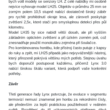
bych volil modely se senzory LH. Z celé nabídky mi osobně 
nejvíce vyhovuje model LH25. Objektiv o průměru 25 mm se 
zorným polem 10,5 stupně nabízí dostatečně široký záběr 
pro rychlé prohlédnutí okraje lesa, ale zároveň poskytuje 
zvětšení 2,5x, které stačí pro smysluplnou detekci přes půl 
kilometru.
 Model LH35 by sice nabídl větší dosah, ale při vyšším 
základním optickém zvětšení a při úzkém zorném poli, což 
znesnadňuje použití monokuláru zejména při šoulačce.
 Pro kombinovanou honitbu, kde přístroj často putuje z kapsy 
do ruky a zpět, mi LH25 připadá jako nejvyváženější nástroj, 
který přirozeně pokrývá většinu mých potřeb. Stejnou úvahu 
bych doporučil postupovat každému, přičemž Lynx 3.0 
nabízí širokou škálu variant, která podpoří vaše konkrétní 
potřeby.
 
Závěr
 
 Třetí generace řady Lynx potvrzuje, že evoluce v segmentu 
termovizí nemusí znamenat jen honbu za rekordními čísly, 
ale především za lepší praktickou použitelností v reálném 
větě. Rozdělení do tří výkonnostních platforem dává 