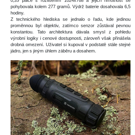
0,39 palce s rozlišením 1024x768 a jejich hmotnost se 
pohybovala kolem 277 gramů. Výdrž baterie dosahovala 6,5 
hodiny.
 Z technického hlediska se jednalo o řadu, kde jedinou 
proměnnou byl objektiv, zatímco senzor zůstával pevnou 
konstantou. Tato architektura dávala smysl z pohledu 
výrobní logiky i cenové dostupnosti, zároveň však přinášela 
drobná omezení. Uživatel si kupoval v podstatě stále stejné 
jádro, jen s jiným úhlem záběru a dosahem.