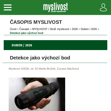
ČASOPIS MYSLIVOST 
Úvod
 
>
 
Časopi
 
>
 
MYSLIVOST / Stráž myslivosti
 
>
 
2026
 
>
 
Duben / 2026
 
>
Detekce jako výchozí bod
DUBEN / 2026
Detekce jako výchozí bod
Myslivost 4/2026, str. 62
Martin Brožek, Zuzana Slavíková
 