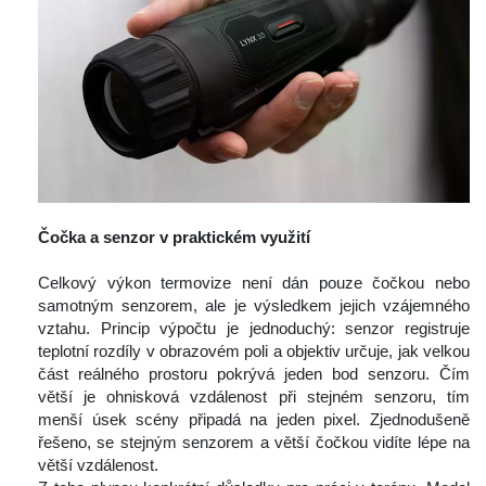
 
Čočka a senzor v praktickém využití
 
 Celkový výkon termovize není dán pouze čočkou nebo 
amotným senzorem, ale je výsledkem jejich vzájemného 
vztahu. Princip výpočtu je jednoduchý: senzor registruje 
teplotní rozdíly v obrazovém poli a objektiv určuje, jak velkou 
část reálného prostoru pokrývá jeden bod senzoru. Čím 
větší je ohnisková vzdálenost při stejném senzoru, tím 
menší úsek scény připadá na jeden pixel. Zjednodušeně 
řešeno, se stejným senzorem a větší čočkou vidíte lépe na 
větší vzdálenost.