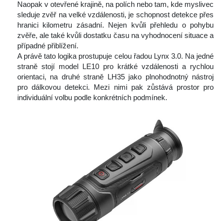
 Naopak v otevřené krajině, na polích nebo tam, kde myslivec 
leduje zvěř na velké vzdálenosti, je schopnost detekce přes 
hranici kilometru zásadní. Nejen kvůli přehledu o pohybu 
zvěře, ale také kvůli dostatku času na vyhodnocení situace a 
případné přiblížení.
 A právě tato logika prostupuje celou řadou Lynx 3.0. Na jedné 
traně stojí model LE10 pro krátké vzdálenosti a rychlou 
orientaci, na druhé straně LH35 jako plnohodnotný nástroj 
pro dálkovou detekci. Mezi nimi pak zůstává prostor pro 
individuální volbu podle konkrétních podmínek.
 