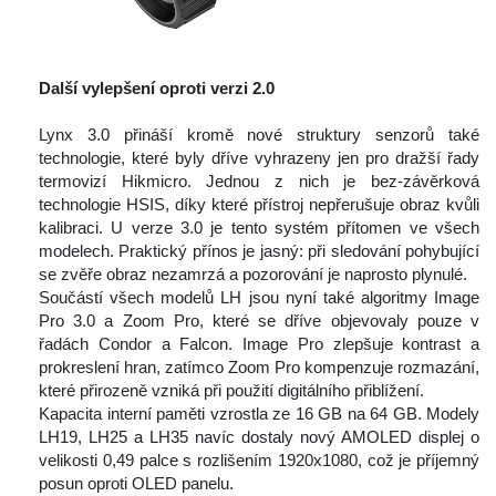
Další vylepšení oproti verzi 2.0
 
 Lynx 3.0 přináší kromě nové struktury senzorů také 
technologie, které byly dříve vyhrazeny jen pro dražší řady 
termovizí Hikmicro. Jednou z nich je bez-závěrková 
technologie HSIS, díky které přístroj nepřerušuje obraz kvůli 
kalibraci. U verze 3.0 je tento systém přítomen ve všech 
modelech. Praktický přínos je jasný: při sledování pohybující 
e zvěře obraz nezamrzá a pozorování je naprosto plynulé.
 Součástí všech modelů LH jsou nyní také algoritmy Image 
Pro 3.0 a Zoom Pro, které se dříve objevovaly pouze v 
řadách Condor a Falcon. Image Pro zlepšuje kontrast a 
prokreslení hran, zatímco Zoom Pro kompenzuje rozmazání, 
které přirozeně vzniká při použití digitálního přiblížení.
 Kapacita interní paměti vzrostla ze 16 GB na 64 GB. Modely 
LH19, LH25 a LH35 navíc dostaly nový AMOLED displej o 
velikosti 0,49 palce s rozlišením 1920x1080, což je příjemný 
posun oproti OLED panelu.