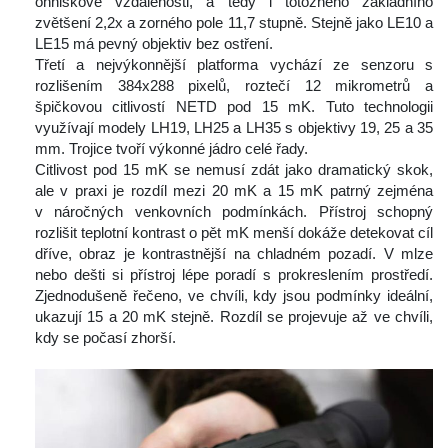
ohniskové vzdálenosti, a tedy i totožného základního 
zvětšení 2,2x a zorného pole 11,7 stupně. Stejně jako LE10 a 
LE15 má pevný objektiv bez ostření.
 Třetí a nejvýkonnější platforma vychází ze senzoru s 
rozlišením 384x288 pixelů, roztečí 12 mikrometrů a 
špičkovou citlivostí NETD pod 15 mK. Tuto technologii 
využívají modely LH19, LH25 a LH35 s objektivy 19, 25 a 35 
mm. Trojice tvoří výkonné jádro celé řady.
 Citlivost pod 15 mK se nemusí zdát jako dramatický skok, 
ale v praxi je rozdíl mezi 20 mK a 15 mK patrný zejména 
v náročných venkovních podmínkách. Přístroj schopný 
rozlišit teplotní kontrast o pět mK menší dokáže detekovat cíl 
dříve, obraz je kontrastnější na chladném pozadí. V mlze 
nebo dešti si přístroj lépe poradí s prokreslením prostředí. 
Zjednodušeně řečeno, ve chvíli, kdy jsou podmínky ideální, 
ukazují 15 a 20 mK stejně. Rozdíl se projevuje až ve chvíli, 
kdy se počasí zhorší.