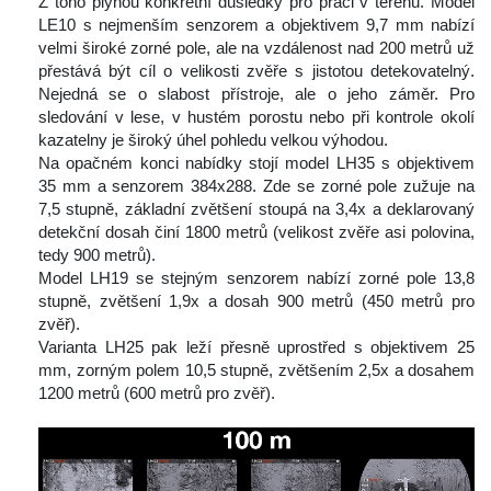
 Z toho plynou konkrétní důsledky pro práci v terénu. Model 
LE10 s nejmenším senzorem a objektivem 9,7 mm nabízí 
velmi široké zorné pole, ale na vzdálenost nad 200 metrů už 
přestává být cíl o velikosti zvěře s jistotou detekovatelný. 
Nejedná se o slabost přístroje, ale o jeho záměr. Pro 
ledování v lese, v hustém porostu nebo při kontrole okolí 
kazatelny je široký úhel pohledu velkou výhodou.
 Na opačném konci nabídky stojí model LH35 s objektivem 
35 mm a senzorem 384x288. Zde se zorné pole zužuje na 
7,5 stupně, základní zvětšení stoupá na 3,4x a deklarovaný 
detekční dosah činí 1800 metrů (velikost zvěře asi polovina, 
tedy 900 metrů).
 Model LH19 se stejným senzorem nabízí zorné pole 13,8 
tupně, zvětšení 1,9x a dosah 900 metrů (450 metrů pro 
zvěř).
 Varianta LH25 pak leží přesně uprostřed s objektivem 25 
mm, zorným polem 10,5 stupně, zvětšením 2,5x a dosahem 
1200 metrů (600 metrů pro zvěř).