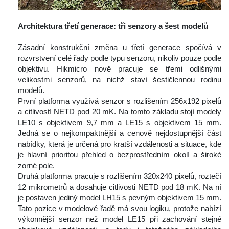
 
Architektura třetí generace: tři senzory a šest modelů
 
 Zásadní konstrukční změna u třetí generace spočívá v 
rozvrstvení celé řady podle typu senzoru, nikoliv pouze podle 
objektivu. Hikmicro nově pracuje se třemi odlišnými 
velikostmi senzorů, na nichž staví šestičlennou rodinu 
modelů.
 První platforma využívá senzor s rozlišením 256x192 pixelů 
a citlivostí NETD pod 20 mK. Na tomto základu stojí modely 
LE10 s objektivem 9,7 mm a LE15 s objektivem 15 mm. 
Jedná se o nejkompaktnější a cenově nejdostupnější část 
nabídky, která je určená pro kratší vzdálenosti a situace, kde 
je hlavní prioritou přehled o bezprostředním okolí a široké 
zorné pole.
 Druhá platforma pracuje s rozlišením 320x240 pixelů, roztečí 
12 mikrometrů a dosahuje citlivosti NETD pod 18 mK. Na ní 
je postaven jediný model LH15 s pevným objektivem 15 mm. 
Tato pozice v modelové řadě má svou logiku, protože nabízí 
výkonnější senzor než model LE15 při zachování stejné 