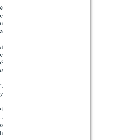
ě 
e 
u 
a 
í 
e 
é 
u 
. 
y 
i 
.. 
o 
h 