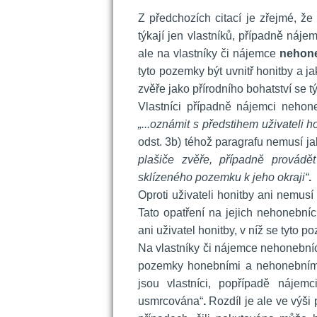
 
 Z předchozích citací je zřejmé, ž
týkají jen vlastníků, případně náje
ale na vlastníky či nájemce 
nehon
tyto pozemky být uvnitř honitby a j
zvěře jako přírodního bohatství se týk
 Vlastníci případně nájemci nehon
„...oznámit s předstihem uživateli h
odst. 3b) téhož paragrafu nemusí ja
plašiče zvěře, případně provádět
klízeného pozemku k jeho okraji“
.
 Oproti uživateli honitby ani nemusí 
Tato opatření na jejich nehonebníc
ani uživatel honitby, v níž se tyto p
 Na vlastníky či nájemce nehonebníc
pozemky honebními a nehonebními,
jsou vlastníci, popřípadě nájem
usmrcována“
. 
Rozdíl je ale ve výši