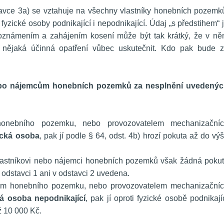
avce 3a) se vztahuje na všechny vlastníky honebních pozemků
fyzické osoby podnikající i nepodnikající. Údaj „s předstihem“ j
známením a zahájením kosení může být tak krátký, že v ně
 nějaká účinná opatření vůbec uskutečnit. Kdo pak bude z
nebo nájemcům honebních pozemků za nesplnění uvedenýc
 honebního pozemku, nebo provozovatelem mechanizačníc
ická osoba
, pak jí podle § 64, odst. 4b) hrozí pokuta až do výš
vlastníkovi nebo nájemci honebních pozemků však žádná pokut
 odstavci 1 ani v odstavci 2 uvedena.
cem honebního pozemku, nebo provozovatelem mechanizačníc
ká osoba nepodnikající
, pak jí oproti fyzické osobě podnikajíc
ž 10 000 Kč.