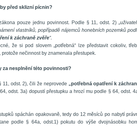
by před sklizní pícnin?
 zákona pouze jednu povinnost. Podle § 11, odst. 2) 
„uživatel
známení vlastníků, popřípadě nájemců honebních pozemků podl
ření k záchraně zvěře
“.
cné, že si pod slovem „potřebná“ lze představit cokoliv, třeb
t, protože nečinnost by znamenala přestupek.
by za nesplnění této povinnosti?
11, odst. 2), čili že neprovede 
„potřebná opatření k záchran
64, odst. 3a) dopustí přestupku a hrozí mu podle § 64, odst. 4a
estupků spáchán opakovaně, tedy do 12 měsíců po nabytí právn
tane podle § 64a, odst.1) pokutu do výše dvojnásobku horn