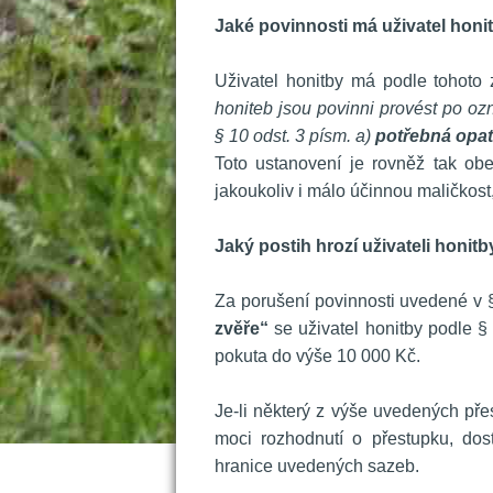
J
aké povinnosti má uživatel honit
 
 Uživatel honitby má podle tohoto
honiteb jsou povinni provést po o
§ 10 odst. 3 písm. a) 
potřebná opat
 Toto ustanovení je rovněž tak obe
jakoukoliv i málo účinnou maličkos
 
Jaký postih hrozí uživateli honit
 
 Za porušení povinnosti uvedené v § 
zvěře“ 
e uživatel honitby podle § 
pokuta do výše 10 000 Kč.
 
 Je-li některý z výše uvedených př
moci rozhodnutí o přestupku, dos
hranice uvedených sazeb.