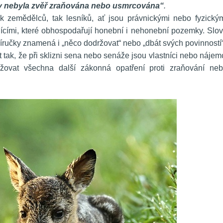
y nebyla zvěř zraňována nebo usmrcována“
.
ak zemědělců, tak lesníků, ať jsou právnickými nebo fyzickým
ícími, které obhospodařují honební i nehonební pozemky. Slov
říručky znamená i „něco dodržovat“ nebo „dbát svých povinností“
t tak, že při sklizni sena nebo senáže jsou vlastníci nebo nájemc
ovat všechna další zákonná opatření proti zraňování neb