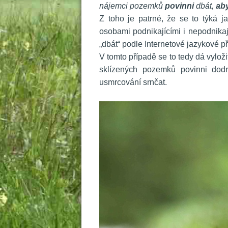
nájemci pozemků
 povinni
 dbát, 
ab
 Z toho je patrné, že se to týká j
osobami podnikajícími i nepodnikaj
„dbát“ podle Internetové jazykové p
 V tomto případě se to tedy dá vyloži
klízených pozemků povinni dodrž
usmrcování srnčat.