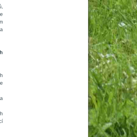
, 
e 
m 
a 
h 
h 
e 
a 
h 
í 