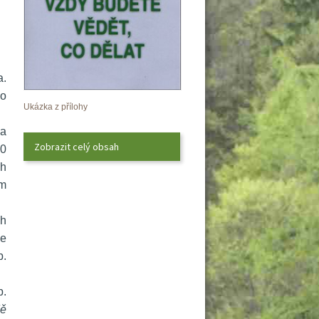
. 
o 
Ukázka z přílohy
a 
Zobrazit celý obsah
0 
h 
m 
h 
e 
. 
. 
ě 