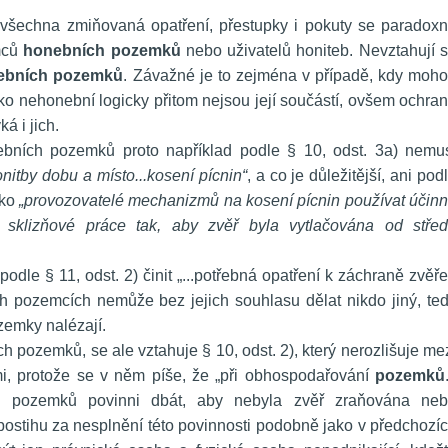
e všechna zmiňovaná opatření, přestupky i pokuty se paradoxn
mců 
honebních pozemků
 nebo uživatelů honiteb. Nevztahují s
ebních pozemků
. Závažné je to zejména v případě, kdy moho
ako nehonební logicky přitom nejsou její součástí, ovšem ochran
á i jich.
ebních pozemků proto například podle § 10, odst. 3a) nemus
onitby dobu a místo...kosení pícnin“
, a co je důležitější, ani podl
ko 
„provozovatelé mechanizmů na kosení pícnin používat účinn
 sklizňové práce tak, aby zvěř byla vytlačována od střed
podle § 11, odst. 2) činit „...potřebná opatření k záchraně zvěře“
h pozemcích nemůže bez jejich souhlasu dělat nikdo jiný, ted
ozemky nalézají.
h pozemků, se ale vztahuje § 10, odst. 2), který nerozlišuje mez
 protože se v něm píše, že „při obhospodařování 
pozemků
.
ci pozemků povinni dbát, aby nebyla zvěř zraňována neb
 postihu za nesplnění této povinnosti podobně jako v předchozíc