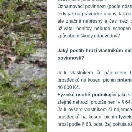
 Oznamovací povinnost (podle odst
tedy jak na právnické osoby, tak na 
ale značně nepřesný a čas mezi o
uživatel honitby nebude schopen
způsobení škody odpovědný?
 
Jaký postih hrozí vlastníkům 
povinností?
 
 Je-li vlastníkem či nájemcem
prostředků na kosení pícnin 
právn
40 000 Kč.
Fyzické osobě podnikající
 jako 
zřejmě nehrozí, protože není v § 64,
 Je-li ovšem vlastníkem či nájem
prostředků na kosení pícnin 
fyzic
hrozí podle § 63, odst. 3a) pokuta a
 