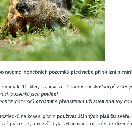
ebo nájemci honebních pozemků před nebo při sklizni pícnin
 paragrafu 10, který stanoví, že 
„k zabránění škodám působený
bních pozemků jsou 
povinni
onebních pozemků 
oznámit s předstihem uživateli honitby
 dob
rostředků na kosení pícnin 
používat účinných plašičů zvěře,
 
ové práce tak, aby zvěř byla vytlačována od středu sklízenéh