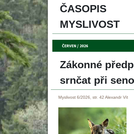
ČASOPIS 
MYSLIVOST 
ČERVEN / 2026
Zákonné předpo
rnčat při seno
Myslivost 6/2026, str. 42
Alexandr Vít
 