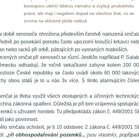
bezesporu ulehčí lidskou námahu a zvyšují produktivitu 
práce, ale mají i negativní dopad na všechno živé, co se 
zrovna na sklízené ploše nalézá.
m v době senoseče ohrožena především čerstvě narozená srnčata
edně po posekání porostu často upozorní kroužící krkavci neb
an nebo racků při orbě, pátrajících po vyoraných hraboších.
ených srnčat při senoseči se různí. Jestliže například P. Salab
Německu odhadují, že ročně sekačkami zahyne kolem 100 00
 rozloze České republiky se často uvádí okolo 60 000 takovýc
hy obou států je to u nás 3x více. S tímto alarmujícím čísle
srnčat je třeba využít všech dostupných a účinných technickýc
echna zákonná opatření. Důležitá je při tom vzájemná spoluprác
zemků s uživateli honiteb. Tu předpokládá zákon č. 449/2001 Sb
dí jako povinnost.
ělo srnčata ochránit, je § 10 odstavec 2 zákona č. 449/2001 Sb
í:
 „p
ři obhospodařování pozemků...
 jsou vlastníci, popřípad