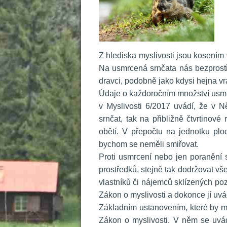
 Z hlediska myslivosti jsou kosení
Na usmrcená srnčata nás bezprostř
dravci, podobně jako kdysi hejna vr
 Údaje o každoročním množství usmrc
v Myslivosti 6/2017 uvádí, že v 
rnčat, tak na přibližně čtvrtinové
obětí. V přepočtu na jednotku ploc
bychom se neměli smiřovat.
 Proti usmrcení nebo jen poranění 
prostředků, stejně tak dodržovat vš
vlastníků či nájemců sklízených po
Zákon o myslivosti a dokonce jí uvá
 Základním ustanovením, které by m
Zákon o myslivosti. V něm se uvád