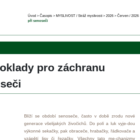
Úvod
 
>
 
Časopi
 
>
 
MYSLIVOST / Stráž myslivosti
 
>
 
2026
 
>
 
Červen / 2026
 
při senoseči
klady pro záchranu 
seči
Blíží se období senoseče, často v době zrodu nové 
generace všelijakých živočichů. Do polí a luk vyje-dou 
výkonné sekačky, pak obraceče, hrabačky, řádkovače a 
vzápětí lisy či řezačky. Všechny tato me-chanizmy 