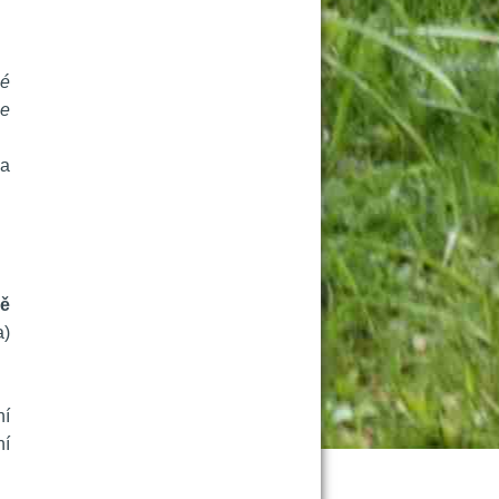
é 
e 
a 
ě 
) 
í 
í 