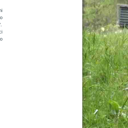
i 
o 
.
i 
o 