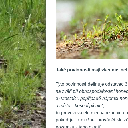
 
Jaké povinnosti mají vlastníci n
 
 Tyto povinnosti definuje odstavec 3
na zvěři při obhospodařování hone
 a)
 vlastníci, popřípadě nájemci h
a místo ...kosení pícnin“,
 b) provozovatelé mechanizačních p
pokud je to možné, provádět sklizň
pozemku k jeho okraji“.