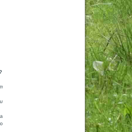
?
m 
u 
a 
o 