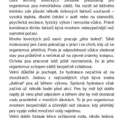
 Letní termíny loveckých zkoušek představují pro 
organismus psa mimořádnou zátěž. Na rozdíl od běžného 
tréninku zde působí několik rizikových faktorů současně – 
vysoká teplota, dlouhé čekání v autě nebo na stanovišti, 
psychická excitace, fyzický výkon i nervozita vůdce. Právě 
kombinace těchto faktorů bývá mnohem nebezpečnější než 
amotné počasí.
 Mnoho loveckých psů navíc pracuje „přes bolest“. Silně 
motivovaný pes často pokračuje v práci i ve chvíli, kdy už se 
organismus přehřívá. Proto je odpovědností vůdce sledovat 
tav psa průběžně a nečekat až na zjevné známky kolapsu. 
Ochota psa pracovat totiž ještě neznamená, že je jeho 
organismus schopen zátěž bezpečně zvládnout.
 Velmi důležité je pochopit, že hydratace nezačíná až na 
zkouškách. Jednou z nejčastějších chyb bývá snaha 
„dolévat“ psa až během výkonu. Správná hydratace však 
začíná už několik hodin před akcí. Pes by měl být dobře 
napitý již ráno před odjezdem a během dne by měl dostávat 
vodu pravidelně v menších dávkách. To je pro organismus 
mnohem bezpečnější a účinnější než situace, kdy přehřátý 
pes vypije velké množství vody najednou.
 Velmi dobře funguje lehce ochlazená voda, nikoliv ledová. 