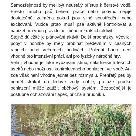
 Samozřejmostí by měl být neustálý přístup k čerstvé vodě. 
Přesto mnoho psů během práce nebo pohybu nepije 
dostatečně, zejména pokud jsou silně soustředění nebo 
excitovaní. Vůdce proto musí psa aktivně kontrolovat a 
nabízet mu vodu pravidelně i během kratších aktivit.
 Stejně důležité je plánování aktivit. Delší procházky, výcvik i 
pobyt v honitbě by měly probíhat především v časných 
ranních nebo večerních hodinách. Polední horko není 
vhodné pro intenzivní práci, ani pro fyzicky náročné hry.
 Velmi vhodné je také využívání stínu, chladnějších lesních 
úseků nebo možnosti kontrolovaného ochlazení ve vodě. Ani 
zde však není vhodné jednat bez rozmyslu. Přehřátý pes by 
neměl skákat do ledové vody náhle, protože prudké 
ochlazení může zatížit oběhový systém. Bezpečnější je 
postupné ochlazování tlapek, břicha a hrudníku.