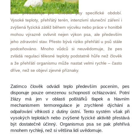
Léto představuje pro lovecké psy specifické období. 
Vysoké teploty, přehřátý terén, intenzivní sluneční záření i 
zvýšená fyzická zátěž během výcviku nebo práce v honitbě 
mohou výrazně ovlivnit nejen výkon psa, ale především 
jeho zdravotní stav. Přesto bývá riziko přehřátí u psů stále 
podceňováno. Mnoho vůdců si neuvědomuje, že pes 
zvládá regulaci tělesné teploty podstatně hůře než člověk 
a že přehřátí organismu může nastat velmi rychle – často 
dříve, než se objeví zjevné příznaky.
 
 Zatímco člověk odvádí teplo především pocením, pes 
disponuje pouze omezenou schopností ochlazování. Potní 
žlázy má jen v oblasti polštářků tlapek a hlavním 
mechanismem termoregulace je zrychlené dýchání a 
odpařování vlhkosti z dutiny ústní. Tento systém však při 
vysokých teplotách nebo zvýšené fyzické aktivitě přestává 
být dostatečně účinný. Organismus psa se pak přehřívá 
mnohem rychleji, než si většina lidí uvědomuje.