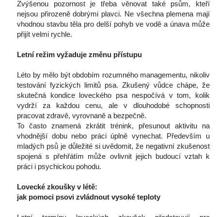
 Zvýšenou pozornost je třeba věnovat také psům, kteří 
nejsou přirozeně dobrými plavci. Ne všechna plemena mají 
vhodnou stavbu těla pro delší pohyb ve vodě a únava může 
přijít velmi rychle.
 
Letní režim vyžaduje změnu přístupu
 
 Léto by mělo být obdobím rozumného managementu, nikoliv 
testování fyzických limitů psa. Zkušený vůdce chápe, že 
kutečná kondice loveckého psa nespočívá v tom, kolik 
vydrží za každou cenu, ale v dlouhodobé schopnosti 
pracovat zdravě, vyrovnaně a bezpečně.
 To často znamená zkrátit trénink, přesunout aktivitu na 
vhodnější dobu nebo práci úplně vynechat. Především u 
mladých psů je důležité si uvědomit, že negativní zkušenost 
pojená s přehřátím může ovlivnit jejich budoucí vztah k 
práci i psychickou pohodu.
 
Lovecké zkoušky v létě: 
jak pomoci psovi zvládnout vysoké teploty
 