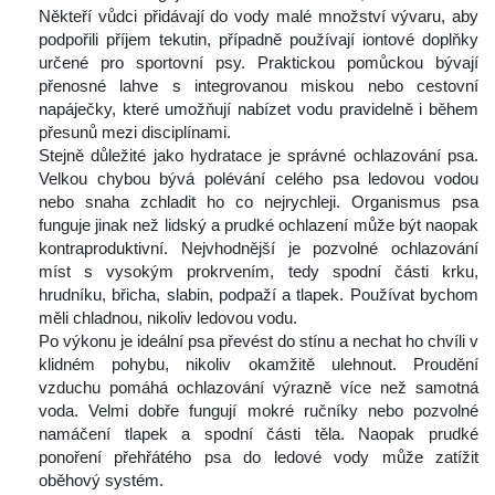
Někteří vůdci přidávají do vody malé množství vývaru, aby 
podpořili příjem tekutin, případně používají iontové doplňky 
určené pro sportovní psy. Praktickou pomůckou bývají 
přenosné lahve s integrovanou miskou nebo cestovní 
napáječky, které umožňují nabízet vodu pravidelně i během 
přesunů mezi disciplínami.
 Stejně důležité jako hydratace je správné ochlazování psa. 
Velkou chybou bývá polévání celého psa ledovou vodou 
nebo snaha zchladit ho co nejrychleji. Organismus psa 
funguje jinak než lidský a prudké ochlazení může být naopak 
kontraproduktivní. Nejvhodnější je pozvolné ochlazování 
míst s vysokým prokrvením, tedy spodní části krku, 
hrudníku, břicha, slabin, podpaží a tlapek. Používat bychom 
měli chladnou, nikoliv ledovou vodu.
 Po výkonu je ideální psa převést do stínu a nechat ho chvíli v 
klidném pohybu, nikoliv okamžitě ulehnout. Proudění 
vzduchu pomáhá ochlazování výrazně více než samotná 
voda. Velmi dobře fungují mokré ručníky nebo pozvolné 
namáčení tlapek a spodní části těla. Naopak prudké 
ponoření přehřátého psa do ledové vody může zatížit 
oběhový systém.