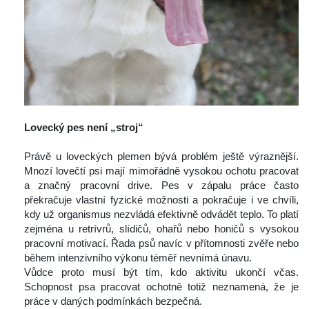
 
Lovecký pes není „stroj“
 
 Právě u loveckých plemen bývá problém ještě výraznější. 
Mnozí lovečtí psi mají mimořádně vysokou ochotu pracovat 
a značný pracovní drive. Pes v zápalu práce často 
překračuje vlastní fyzické možnosti a pokračuje i ve chvíli, 
kdy už organismus nezvládá efektivně odvádět teplo. To platí 
zejména u retrívrů, slídičů, ohařů nebo honičů s vysokou 
pracovní motivací. Řada psů navíc v přítomnosti zvěře nebo 
během intenzivního výkonu téměř nevnímá únavu.
 Vůdce proto musí být tím, kdo aktivitu ukončí včas. 
Schopnost psa pracovat ochotně totiž neznamená, že je 
práce v daných podmínkách bezpečná.