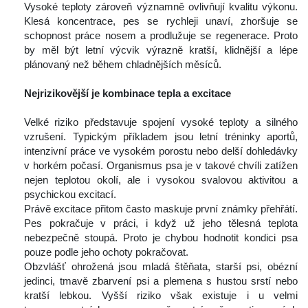
 Vysoké teploty zároveň významně ovlivňují kvalitu výkonu. 
Klesá koncentrace, pes se rychleji unaví, zhoršuje se 
chopnost práce nosem a prodlužuje se regenerace. Proto 
by měl být letní výcvik výrazně kratší, klidnější a lépe 
plánovaný než během chladnějších měsíců.
 
Nejrizikovější je kombinace tepla a excitace
 
 Velké riziko představuje spojení vysoké teploty a silného 
vzrušení. Typickým příkladem jsou letní tréninky aportů, 
intenzivní práce ve vysokém porostu nebo delší dohledávky 
v horkém počasí. Organismus psa je v takové chvíli zatížen 
nejen teplotou okolí, ale i vysokou svalovou aktivitou a 
psychickou excitací.
 Právě excitace přitom často maskuje první známky přehřátí. 
Pes pokračuje v práci, i když už jeho tělesná teplota 
nebezpečně stoupá. Proto je chybou hodnotit kondici psa 
pouze podle jeho ochoty pokračovat.
 Obzvlášť ohrožená jsou mladá štěňata, starší psi, obézní 
jedinci, tmavě zbarvení psi a plemena s hustou srstí nebo 
kratší lebkou. Vyšší riziko však existuje i u velmi 