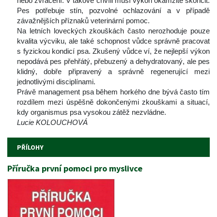
nebo zvracení. V takové chvíli musí výkon okamžitě skončit. 
Pes potřebuje stín, pozvolné ochlazování a v případě 
závažnějších příznaků veterinární pomoc.
 Na letních loveckých zkouškách často nerozhoduje pouze 
kvalita výcviku, ale také schopnost vůdce správně pracovat 
 fyzickou kondicí psa. Zkušený vůdce ví, že nejlepší výkon 
nepodává pes přehřátý, přebuzený a dehydratovaný, ale pes 
klidný, dobře připravený a správně regenerující mezi 
jednotlivými disciplínami.
 Právě management psa během horkého dne bývá často tím 
rozdílem mezi úspěšně dokončenými zkouškami a situací, 
kdy organismus psa vysokou zátěž nezvládne.
Lucie KOLOUCHOVÁ
PŘÍLOHY
Příručka první pomoci pro myslivce