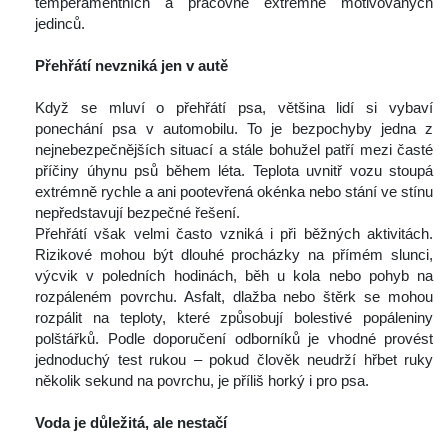
temperamentních a pracovně extrémně motivovaných 
jedinců.
 
Přehřátí nevzniká jen v autě
 
 Když se mluví o přehřátí psa, většina lidí si vybaví 
ponechání psa v automobilu. To je bezpochyby jedna z 
nejnebezpečnějších situací a stále bohužel patří mezi časté 
příčiny úhynu psů během léta. Teplota uvnitř vozu stoupá 
extrémně rychle a ani pootevřená okénka nebo stání ve stínu 
nepředstavují bezpečné řešení.
 Přehřátí však velmi často vzniká i při běžných aktivitách. 
Rizikové mohou být dlouhé procházky na přímém slunci, 
výcvik v poledních hodinách, běh u kola nebo pohyb na 
rozpáleném povrchu. Asfalt, dlažba nebo štěrk se mohou 
rozpálit na teploty, které způsobují bolestivé popáleniny 
polštářků. Podle doporučení odborníků je vhodné provést 
jednoduchý test rukou – pokud člověk neudrží hřbet ruky 
několik sekund na povrchu, je příliš horký i pro psa.
 
Voda je důležitá, ale nestačí
 