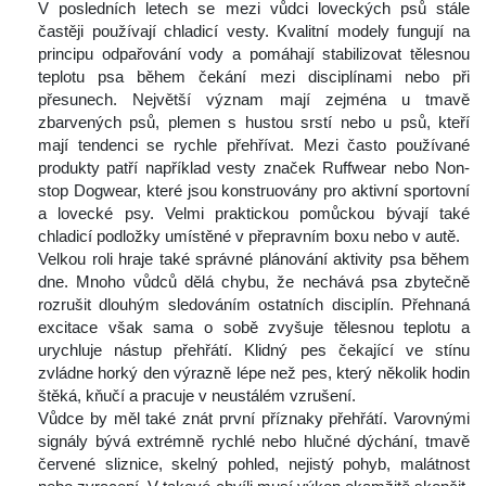
 V posledních letech se mezi vůdci loveckých psů stále 
častěji používají chladicí vesty. Kvalitní modely fungují na 
principu odpařování vody a pomáhají stabilizovat tělesnou 
teplotu psa během čekání mezi disciplínami nebo při 
přesunech. Největší význam mají zejména u tmavě 
zbarvených psů, plemen s hustou srstí nebo u psů, kteří 
mají tendenci se rychle přehřívat. Mezi často používané 
produkty patří například vesty značek Ruffwear nebo Non-
top Dogwear, které jsou konstruovány pro aktivní sportovní 
a lovecké psy. Velmi praktickou pomůckou bývají také 
chladicí podložky umístěné v přepravním boxu nebo v autě.
 Velkou roli hraje také správné plánování aktivity psa během 
dne. Mnoho vůdců dělá chybu, že nechává psa zbytečně 
rozrušit dlouhým sledováním ostatních disciplín. Přehnaná 
excitace však sama o sobě zvyšuje tělesnou teplotu a 
urychluje nástup přehřátí. Klidný pes čekající ve stínu 
zvládne horký den výrazně lépe než pes, který několik hodin 
štěká, kňučí a pracuje v neustálém vzrušení.
 Vůdce by měl také znát první příznaky přehřátí. Varovnými 
ignály bývá extrémně rychlé nebo hlučné dýchání, tmavě 
červené sliznice, skelný pohled, nejistý pohyb, malátnost 