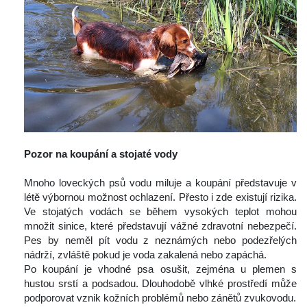
 
Pozor na koupání a stojaté vody
 
 Mnoho loveckých psů vodu miluje a koupání představuje v 
létě výbornou možnost ochlazení. Přesto i zde existují rizika. 
Ve stojatých vodách se během vysokých teplot mohou 
množit sinice, které představují vážné zdravotní nebezpečí. 
Pes by neměl pít vodu z neznámých nebo podezřelých 
nádrží, zvláště pokud je voda zakalená nebo zapáchá.
 Po koupání je vhodné psa osušit, zejména u plemen s 
hustou srstí a podsadou. Dlouhodobě vlhké prostředí může 
podporovat vznik kožních problémů nebo zánětů zvukovodu.