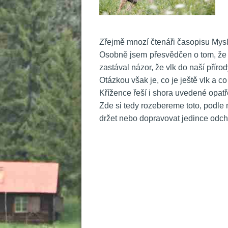
 
Zřejmě mnozí čtenáři časopisu Mysli
 Osobně jsem přesvědčen o tom, že 
zastával názor, že vlk do naší přír
 Otázkou však je, co je ještě vlk a 
 Křížence řeší i shora uvedené opatř
 Zde si tedy rozebereme toto, podle
držet nebo dopravovat jedince odc