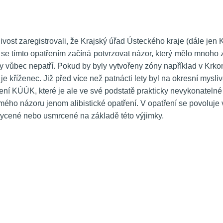
vost zaregistrovali, že Krajský úřad Ústeckého kraje (dále jen
se tímto opatřením začíná potvrzovat názor, který mělo mnoho z
ody vůbec nepatří. Pokud by byly vytvořeny zóny například v Kr
co je kříženec. Již před více než patnácti lety byl na okresní m
ení KÚÚK, které je ale ve své podstatě prakticky nevykonatelné a
 mého názoru jenom alibistické opatření. V opatření se povoluj
hycené nebo usmrcené na základě této výjimky.