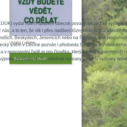
 KÚÚK) vydal návrh opatření obecné povahy týkající se výjimek 
 nás, a to ten, že vlk i přes nadšení různých ochranářů bude d
konoších, Beskydech, Jesenících nebo na Šumavě, kde jsou vhodn
Ukázka z přílohy
yslivecký sněm v Děčíne pozván i předseda Saského mysliveckého sp
 v neposlední řadě je pro člověka, který nesedí u internetu či ne
Zobrazit celý obsah
e výjimka ze základních podmínek ochrany v zájmu ochrany volně