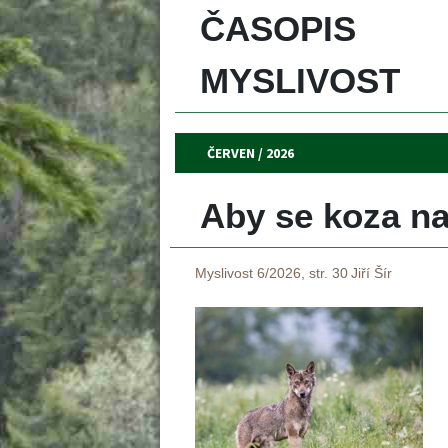
ČASOPIS 
MYSLIVOST 
ČERVEN / 2026
Aby se koza naž
Myslivost 6/2026, str. 30
Jiří Šír
 