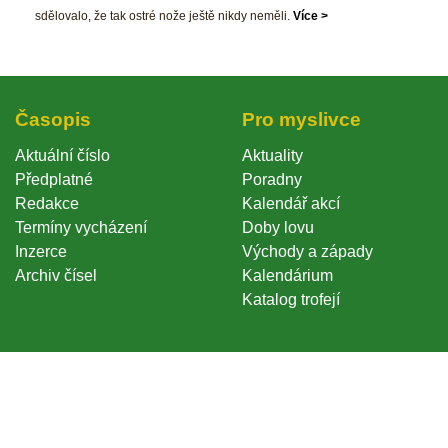
dělovalo, že tak ostré nože ještě nikdy neměli. 
Více >
Časopi
Pro myslivce
Aktuální číslo
Aktuality
Předplatné
Poradny
Redakce
Kalendář akcí
Termíny vycházení
Doby lovu
Inzerce
Východy a západy
Archiv čísel
Kalendárium
Katalog trofejí