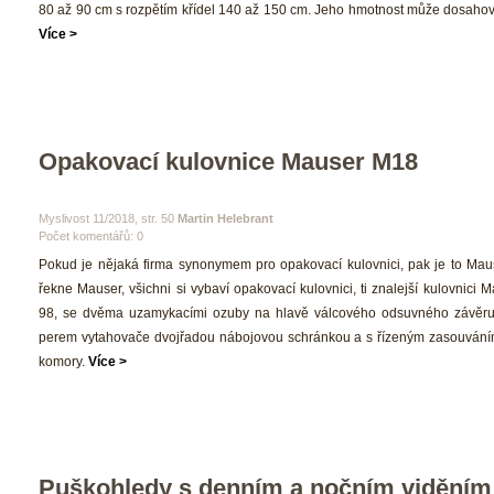
80 až 90 cm s rozpětím křídel 140 až 150 cm. Jeho hmotnost může dosahovat
Více >
Opakovací kulovnice Mauser M18
 Myslivost 11/2018, str. 50 
Martin Helebrant
Počet komentářů: 0 
 Pokud je nějaká firma synonymem pro opakovací kulovnici, pak je to Maus
řekne Mauser, všichni si vybaví opakovací kulovnici, ti znalejší kulovnici 
98, se dvěma uzamykacími ozuby na hlavě válcového odsuvného závěru,
perem vytahovače dvojřadou nábojovou schránkou a s řízeným zasouvání
komory. 
Více >
Puškohledy s denním a nočním viděním 