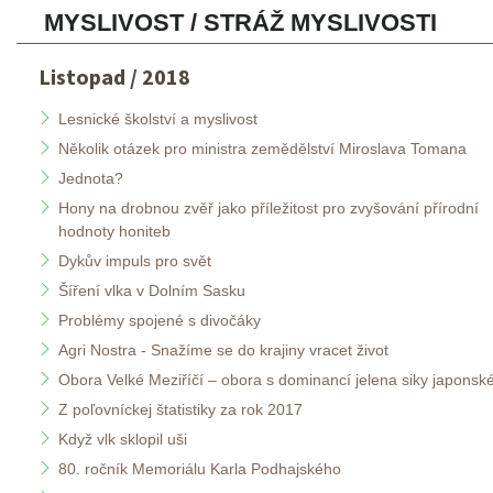
MYSLIVOST / STRÁŽ MYSLIVOSTI 
Listopad / 2018
Lesnické školství a myslivost
Několik otázek pro ministra zemědělství Miroslava Tomana
Jednota?
Hony na drobnou zvěř jako příležitost pro zvyšování přírodní 
hodnoty honiteb
Dykův impuls pro svět
Šíření vlka v Dolním Sasku
Problémy spojené s divočáky
Agri Nostra - Snažíme se do krajiny vracet život 
Obora Velké Meziříčí – obora s dominancí jelena siky japonsk
Z poľovníckej štatistiky za rok 2017
Když vlk sklopil uši
80. ročník Memoriálu Karla Podhajského