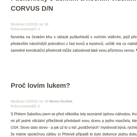
CORVUS D/N 
 Myslivost 11/2018, str. 56 
Počet komentářů: 0 
 Novinka na českém trhu v oblasti puškohledů s nočním viděním, jejíž před
především náročnější jednotlivci z řad lovců a myslivců, určitě má co nabí
amotné konstrukční přednosti může zabodovat také svou příznivou cenou. 
Proč lovím lukem?
 Myslivost 11/2018, str. 58 
Martin Horálek
Počet komentářů: 0 
 S Philem Sabellou jsem se před několika lety seznámil úplnou náhodou. Ko
mi při jedné oficiální příležitosti představil svou dceru a jejího manžela, kte
USA. Slovo dalo slovo - a jak už to u lidí „postižených“ myslivostí bývá, rychle j
že máme společnou zálibu (v Philově případě to bylo dokonce jednu dobu i