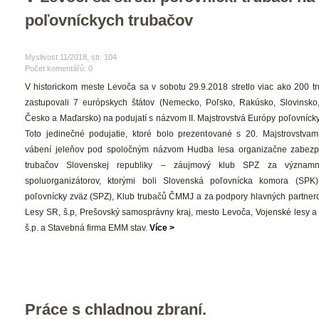
poľovníckych trubačov
 Myslivost 11/2018, str. 104 
Počet komentářů: 0 
 V historickom meste Levoča sa v sobotu 29.9.2018 stretlo viac ako 200 tru
zastupovali 7 európskych štátov (Nemecko, Poľsko, Rakúsko, Slovinsko,
Česko a Maďarsko) na podujatí s názvom II. Majstrovstvá Európy poľovnícky
 Toto jedinečné podujatie, ktoré bolo prezentované s 20. Majstrovstvam
vábení jeleňov pod spoločným názvom Hudba lesa organizačne zabezpe
trubačov Slovenskej republiky – záujmový klub SPZ za významne
poluorganizátorov, ktorými boli Slovenská poľovnícka komora (SPK),
poľovnícky zväz (SPZ), Klub trubačů ČMMJ a za podpory hlavných partnerov
Lesy SR, š.p, Prešovský samosprávny kraj, mesto Levoča, Vojenské lesy a 
š.p. a Stavebná firma EMM stav. 
Více >
Práce s chladnou zbraní.