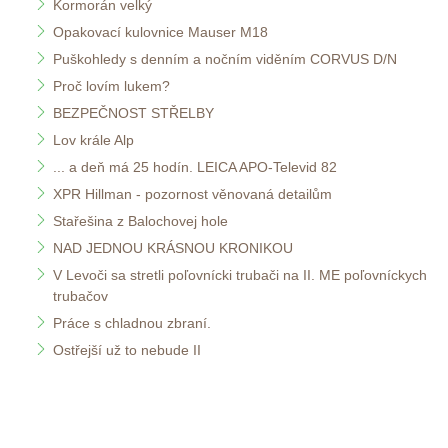
Kormorán velký 
Opakovací kulovnice Mauser M18
Puškohledy s denním a nočním viděním CORVUS D/N 
Proč lovím lukem?
BEZPEČNOST STŘELBY
Lov krále Alp
... a deň má 25 hodín. LEICA APO-Televid 82
XPR Hillman - pozornost věnovaná detailům
Stařešina z Balochovej hole
NAD JEDNOU KRÁSNOU KRONIKOU
V Levoči sa stretli poľovnícki trubači na II. ME poľovníckych 
trubačov
Práce s chladnou zbraní.
Ostřejší už to nebude II