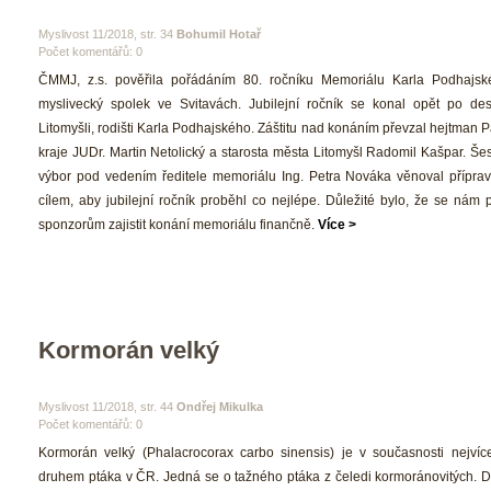
 Myslivost 11/2018, str. 34 
Bohumil Hotař
Počet komentářů: 0 
 ČMMJ, z.s. pověřila pořádáním 80. ročníku Memoriálu Karla Podhajsk
myslivecký spolek ve Svitavách. Jubilejní ročník se konal opět po dese
Litomyšli, rodišti Karla Podhajského. Záštitu nad konáním převzal hejtman 
kraje JUDr. Martin Netolický a starosta města Litomyšl Radomil Kašpar. Šes
výbor pod vedením ředitele memoriálu Ing. Petra Nováka věnoval přípravě
cílem, aby jubilejní ročník proběhl co nejlépe. Důležité bylo, že se nám p
ponzorům zajistit konání memoriálu finančně. 
Více >
Kormorán velký 
 Myslivost 11/2018, str. 44 
Ondřej Mikulka
Počet komentářů: 0 
 Kormorán velký (Phalacrocorax carbo sinensis) je v současnosti nejvíce 
druhem ptáka v ČR. Jedná se o tažného ptáka z čeledi kormoránovitých. Do