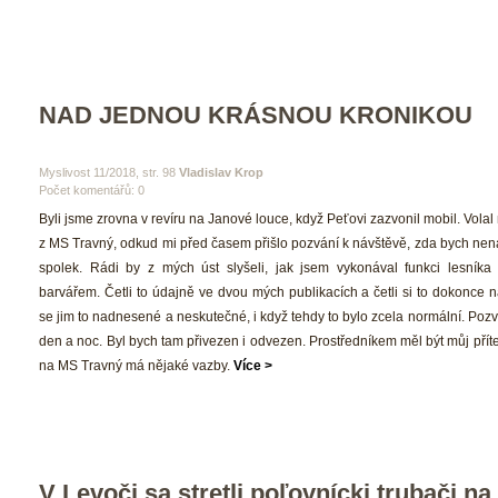
NAD JEDNOU KRÁSNOU KRONIKOU
 Myslivost 11/2018, str. 98 
Vladislav Krop
Počet komentářů: 0 
 Byli jsme zrovna v revíru na Janové louce, když Peťovi zazvonil mobil. Vola
z MS Travný, odkud mi před časem přišlo pozvání k návštěvě, zda bych nenavš
polek. Rádi by z mých úst slyšeli, jak jsem vykonával funkci lesníka
barvářem. Četli to údajně ve dvou mých publikacích a četli si to dokonce n
e jim to nadnesené a neskutečné, i když tehdy to bylo zcela normální. Pozv
den a noc. Byl bych tam přivezen i odvezen. Prostředníkem měl být můj přítel
na MS Travný má nějaké vazby. 
Více >
V Levoči sa stretli poľovnícki trubači na I