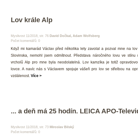
Lov krále Alp
 Myslivost 11/2018, str. 76 
David Dočkal, Adam Wolfsberg
Počet komentářů: 0 
 Když mi kamarád Václav před několika lety zavolal a pozval mne na lov
Slovinska, nemohl jsem odmítnout. Představa náročného lovu ve stínu m
vrcholů Alp pro mne byla neodolatelná. Lov kamzíka je totiž opravdovo
lovce. A navíc nás s Václavem spojuje vášeň pro lov se střelbou na opr
vzdálenost. 
Více >
... a deň má 25 hodín. LEICA APO-Televi
 Myslivost 11/2018, str. 73 
Miroslav Bilský
Počet komentářů: 0 