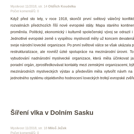
 Myslivost 11/2018, str. 14 
Oldřich Koudelka
Počet komentářů: 0 
 Když před sto lety, v roce 1918, skončil první světový válečný konflikt,
rozvalinách předchozích říší nové evropské státy. Mapa starého kontinen
proměnila. Politický, ekonomický i kulturně společenský vývoj se odrazil i v
 Jednotlivé evropské země s vyspělou myslivostí měly už koncem devatenáct
voje národní lovecké organizace. Po první světové válce se však ukázala po
restrukturalizace, ale rovněž úzké spolupráce na mezinárodní úrovni. To
vybudování nadnárodní myslivecké organizace, která měla účinkovat ja
poradní orgán, zprostředkovávat kontakty mezi zemskými organizacemi, být 
mezinárodních mysliveckých výstav a především měla vytvořit návrh na 
jednotného systému objektivního hodnocení loveckých trofejí evropské zvěře
Šíření vlka v Dolním Sasku
 Myslivost 11/2018, str. 18 
Miloš Ježek
Počet komentářů: 0 