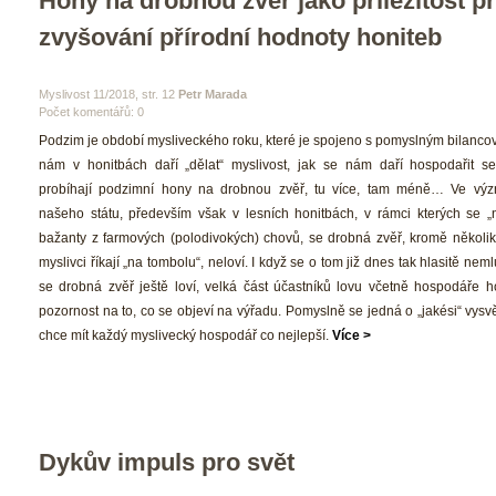
Hony na drobnou zvěř jako příležitost pr
zvyšování přírodní hodnoty honiteb
 Myslivost 11/2018, str. 12 
Petr Marada
Počet komentářů: 0 
 Podzim je období mysliveckého roku, které je spojeno s pomyslným bilancov
nám v honitbách daří „dělat“ myslivost, jak se nám daří hospodařit se 
probíhají podzimní hony na drobnou zvěř, tu více, tam méně… Ve význ
našeho státu, především však v lesních honitbách, v rámci kterých se „n
bažanty z farmových (polodivokých) chovů, se drobná zvěř, kromě několika 
myslivci říkají „na tombolu“, neloví. I když se o tom již dnes tak hlasitě nemlu
e drobná zvěř ještě loví, velká část účastníků lovu včetně hospodáře ho
pozornost na to, co se objeví na výřadu. Pomyslně se jedná o „jakési“ vysvě
chce mít každý myslivecký hospodář co nejlepší. 
Více >
Dykův impuls pro svět