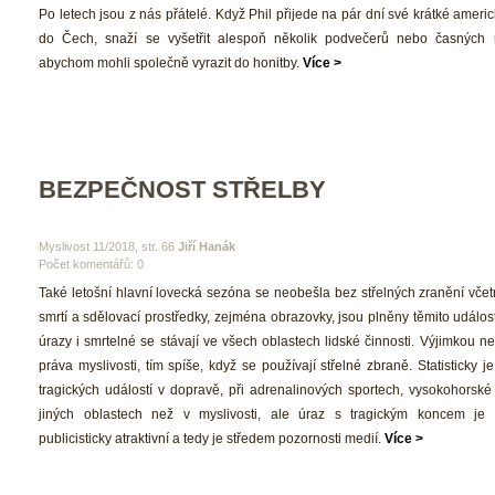
 Po letech jsou z nás přátelé. Když Phil přijede na pár dní své krátké ameri
do Čech, snaží se vyšetřit alespoň několik podvečerů nebo časných r
abychom mohli společně vyrazit do honitby. 
Více >
BEZPEČNOST STŘELBY
 Myslivost 11/2018, str. 66 
Jiří Hanák
Počet komentářů: 0 
 Také letošní hlavní lovecká sezóna se neobešla bez střelných zranění včet
mrtí a sdělovací prostředky, zejména obrazovky, jsou plněny těmito událos
úrazy i smrtelné se stávají ve všech oblastech lidské činnosti. Výjimkou ne
práva myslivosti, tím spíše, když se používají střelné zbraně. Statisticky je
tragických událostí v dopravě, při adrenalinových sportech, vysokohorské t
jiných oblastech než v myslivosti, ale úraz s tragickým koncem je v
publicisticky atraktivní a tedy je středem pozornosti medií. 
Více >