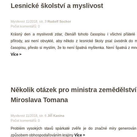
Lesnické školství a myslivost
 Myslivost 11/2018, str. 3 
Rudolf Sochor
Počet komentářů: 0 
 Krásný den a myslivosti zdar, čtenáři tohoto časopisu i všichni přátelé 
přírody, asi není obvyklé, aby někdo z lesnické školy psal úvodník do m
časopisu, přesto si myslím, že to není špatná myšlenka. Není špatná z mn
Více >
Několik otázek pro ministra zemědělství 
Miroslava Tomana
 Myslivost 11/2018, str. 6 
Jiří Kasina
Počet komentářů: 0 
 Problém vysokých stavů spárkaté zvěře je do značné míry generován
způsobem obhospodařováním krajiny 
Více >