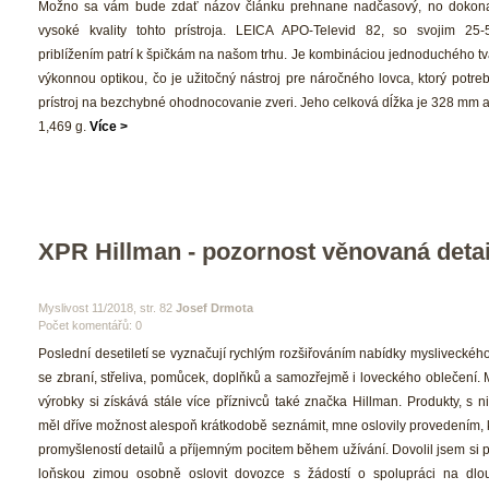
 Možno sa vám bude zdať názov článku prehnane nadčasový, no dokonal
vysoké kvality tohto prístroja. LEICA APO-Televid 82, so svojim 25-
priblížením patrí k špičkám na našom trhu. Je kombináciou jednoduchého tv
výkonnou optikou, čo je užitočný nástroj pre náročného lovca, ktorý potre
prístroj na bezchybné ohodnocovanie zveri. Jeho celková dĺžka je 328 mm a
1,469 g. 
Více >
XPR Hillman - pozornost věnovaná deta
 Myslivost 11/2018, str. 82 
Josef Drmota
Počet komentářů: 0 
 Poslední desetiletí se vyznačují rychlým rozšiřováním nabídky mysliveckého
e zbraní, střeliva, pomůcek, doplňků a samozřejmě i loveckého oblečení. M
výrobky si získává stále více příznivců také značka Hillman. Produkty, s n
měl dříve možnost alespoň krátkodobě seznámit, mne oslovily provedením, k
promyšleností detailů a příjemným pocitem během užívání. Dovolil jsem si p
loňskou zimou osobně oslovit dovozce s žádostí o spolupráci na dlou