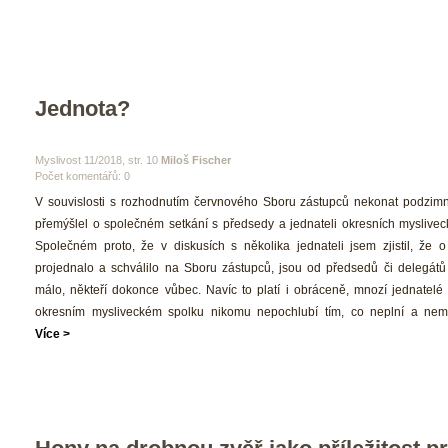
Jednota?
 Myslivost 11/2018, str. 10 
Miloš Fischer
Počet komentářů: 0 
 V souvislosti s rozhodnutím červnového Sboru zástupců nekonat podzimn
přemýšlel o společném setkání s předsedy a jednateli okresních mysliveck
Společném proto, že v diskusích s několika jednateli jsem zjistil, že o
projednalo a schválilo na Sboru zástupců, jsou od předsedů či delegátů 
málo, někteří dokonce vůbec. Navíc to platí i obráceně, mnozí jednatelé
okresním mysliveckém spolku nikomu nepochlubí tím, co neplní a nema
Více >