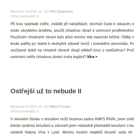
 Myslivost 11/2018, str. 115 
Petr Ziegrosser
Počet komentářů: 0 
 Při lovu spárkaté zvěře, zvláště při naháňkách, dochází často k situacím, k
místo obvyklého dostřelu, použít chladnou zbraň k usmrcení postřeleného 
Používání chladných zbraní bylo před mnoha lety naprosto běžné. Oštěp n
tesák patřily po staletí k nezbytné výbavě lovců i loveckého personálu. Pr
oučasné době na chladné zbraně dívají někteří lovci s nedůvěrou? Proč
usmrcení zvěře chladnou zbraní zcela legální? 
Více >
Ostřejší už to nebude II
 Myslivost 11/2018, str. 152 
Miloš Fischer
Počet komentářů: 0 
 V minulém článku o broušení nožů brusnou sadou KMFS RIVAL jsem zmiň
tohoto systému broušení a zároveň jsem následně předváděl broušení s tou
výstavě Natura Viva v Lysé. Mnoho nových majitelů brusné sady mi 