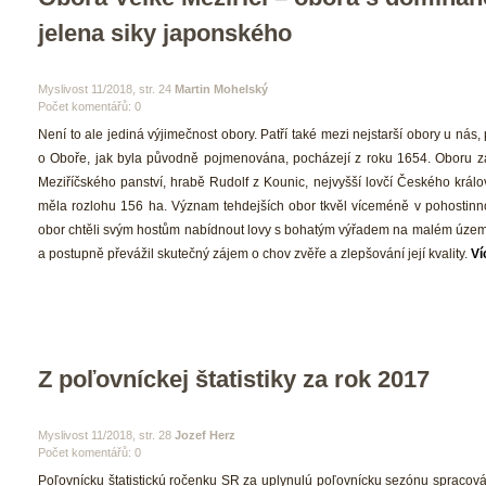
jelena siky japonského
 Myslivost 11/2018, str. 24 
Martin Mohelský
Počet komentářů: 0 
 Není to ale jediná výjimečnost obory. Patří také mezi nejstarší obory u nás, 
o Oboře, jak byla původně pojmenována, pocházejí z roku 1654. Oboru zalo
Meziříčského panství, hrabě Rudolf z Kounic, nejvyšší lovčí Českého králov
měla rozlohu 156 ha. Význam tehdejších obor tkvěl víceméně v pohostinnost
obor chtěli svým hostům nabídnout lovy s bohatým výřadem na malém území.
a postupně převážil skutečný zájem o chov zvěře a zlepšování její kvality. 
Ví
Z poľovníckej štatistiky za rok 2017
 Myslivost 11/2018, str. 28 
Jozef Herz
Počet komentářů: 0 
 Poľovnícku štatistickú ročenku SR za uplynulú poľovnícku sezónu spracová