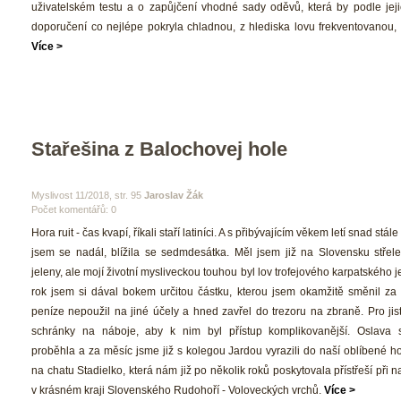
uživatelském testu a o zapůjčení vhodné sady oděvů, která by podle jeji
doporučení co nejlépe pokryla chladnou, z hlediska lovu frekventovanou, č
Více >
Stařešina z Balochovej hole
 Myslivost 11/2018, str. 95 
Jaroslav Žák
Počet komentářů: 0 
 Hora ruit - čas kvapí, říkali staří latiníci. A s přibývajícím věkem letí snad stále 
jsem se nadál, blížila se sedmdesátka. Měl jsem již na Slovensku střelené
jeleny, ale mojí životní mysliveckou touhou byl lov trofejového karpatského j
rok jsem si dával bokem určitou částku, kterou jsem okamžitě směnil za 
peníze nepoužil na jiné účely a hned zavřel do trezoru na zbraně. Pro jist
chránky na náboje, aby k nim byl přístup komplikovanější. Oslava s
proběhla a za měsíc jsme již s kolegou Jardou vyrazili do naší oblíbené hon
na chatu Stadielko, která nám již po několik roků poskytovala přístřeší při 
v krásném kraji Slovenského Rudohoří - Voloveckých vrchů. 
Více >