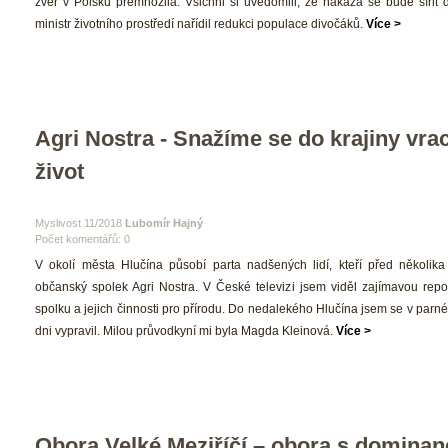
zvěř v Polsku přemnožila. Všichni si uvědomili, že nákaza se bude šířit d
ministr životního prostředí nařídil redukci populace divočáků. 
Více >
Agri Nostra - Snažíme se do krajiny vrac
život 
 Myslivost 11/2018 
Lubomír Hajný
Počet komentářů: 0 
 V okolí města Hlučína působí parta nadšených lidí, kteří před několika l
občanský spolek Agri Nostra. V České televizi jsem viděl zajímavou repor
polku a jejich činnosti pro přírodu. Do nedalekého Hlučína jsem se v parn
dni vypravil. Milou průvodkyní mi byla Magda Kleinová. 
Více >
Obora Velké Meziříčí – obora s dominanc