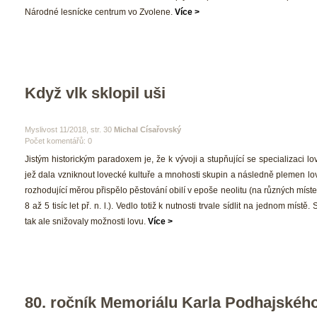
Národné lesnícke centrum vo Zvolene. 
Více >
Když vlk sklopil uši
 Myslivost 11/2018, str. 30 
Michal Císařovský
Počet komentářů: 0 
 Jistým historickým paradoxem je, že k vývoji a stupňující se specializaci lo
jež dala vzniknout lovecké kultuře a mnohosti skupin a následně plemen lo
rozhodující měrou přispělo pěstování obilí v epoše neolitu (na různých míste
8 až 5 tisíc let př. n. l.). Vedlo totiž k nutnosti trvale sídlit na jednom místě
tak ale snižovaly možnosti lovu. 
Více >
80. ročník Memoriálu Karla Podhajskéh