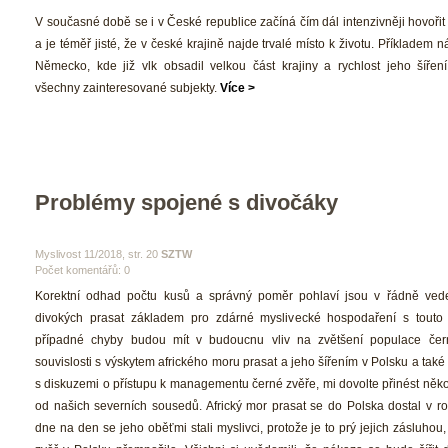
 V současné době se i v České republice začíná čím dál intenzivněji hovořit o
a je téměř jisté, že v české krajině najde trvalé místo k životu. Příkladem 
Německo, kde již vlk obsadil velkou část krajiny a rychlost jeho šíření
všechny zainteresované subjekty. 
Více >
Problémy spojené s divočáky
 Myslivost 11/2018, str. 20 
SZTW
Počet komentářů: 0 
 Korektní odhad počtu kusů a správný poměr pohlaví jsou v řádně ved
divokých prasat základem pro zdárné myslivecké hospodaření s touto 
případné chyby budou mít v budoucnu vliv na zvětšení populace čern
ouvislosti s výskytem afrického moru prasat a jeho šířením v Polsku a také v
 diskuzemi o přístupu k managementu černé zvěře, mi dovolte přinést někol
od našich severních sousedů. Africký mor prasat se do Polska dostal v ro
dne na den se jeho oběťmi stali myslivci, protože je to prý jejich zásluhou,