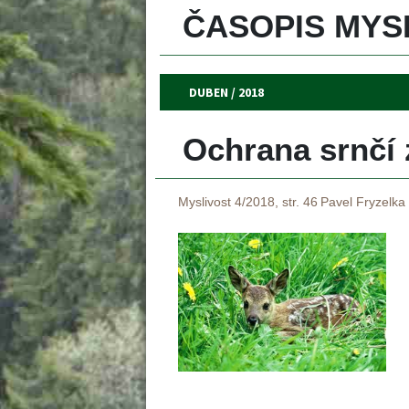
ČASOPIS MYSL
DUBEN / 2018
Ochrana srnčí z
Myslivost 4/2018, str. 46
Pavel Fryzelka