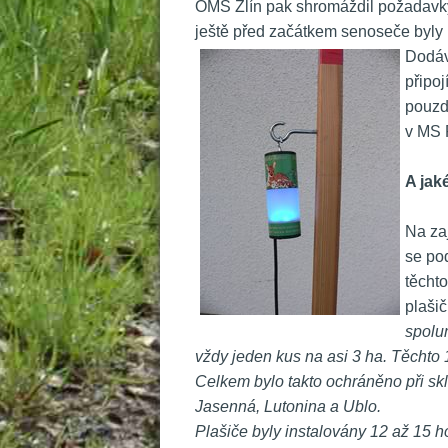
OMS Zlín pak shromáždil požadavky 
ještě před začátkem senoseče byly 
Dodávk
připoj
pouzd
v MS 
 
A jak
 
 Na z
e pod
těcht
plašič
poluma
vždy jeden kus na asi 3 ha. Těchto 
Celkem bylo takto ochráněno při skl
Jasenná, Lutonina a Ublo. 
Plašiče byly instalovány 12 až 15 hod