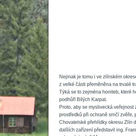
 
 Nejinak je tomu i ve zlínském okr
z velké části přeměněna na trvalé t
Týká se to zejména honiteb, které h
podhůří Bílých Karpat.
 Proto, aby se myslivecká veřejnost
prostředků při ochraně srnčí zvěře, 
Chovatelské přehlídky okresu Zlín d
dalších zařízení představil ing. Fr