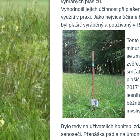
vybraných plašičů.
 Vyhodnotil jejich účinnost při plaše
využití v praxi. Jako nejvíce účinn
byl plašič vyráběný a používaný v 
 Tento
minut 
e změ
zvěře
rnčata
plašič
2017“
lesní
běžně 
mysli
 
 Bylo tedy na uživatelích honiteb, z
enoseči. Přenáška padla na úrodnou 