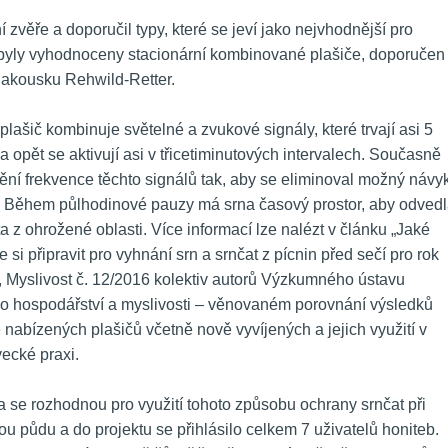
ní zvěře a doporučil typy, které se jeví jako nejvhodnější pro 
é byly vyhodnoceny stacionární kombinované plašiče, doporučen 
Rakousku Rehwild-Retter.
 plašič kombinuje světelné a zvukové signály, které trvají asi 5 
a opět se aktivují asi v třicetiminutových intervalech. Současně 
ní frekvence těchto signálů tak, aby se eliminoval možný návyk
. Během půlhodinové pauzy má srna časový prostor, aby odvedl
 z ohrožené oblasti. Více informací lze nalézt v článku „Jaké 
e si připravit pro vyhnání srn a srnčat z pícnin před sečí pro rok 
, Myslivost č. 12/2016 kolektiv autorů Výzkumného ústavu 
ho hospodářství a myslivosti – věnovaném porovnání výsledků 
nabízených plašičů včetně nově vyvíjených a jejich využití v 
vecké praxi.
da se rozhodnou pro využití tohoto způsobu ochrany srnčat při 
půdu a do projektu se přihlásilo celkem 7 uživatelů honiteb. 