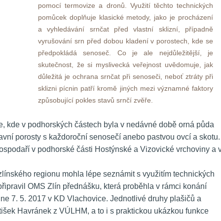
pomocí termovize a dronů. Využití těchto technických 
pomůcek doplňuje klasické metody, jako je procházení 
a vyhledávání srnčat před vlastní sklizní, případně 
vyrušování srn před dobou kladení v porostech, kde se 
předpokládá senoseč. Co je ale nejdůležitější, je 
kutečnost, že si myslivecká veřejnost uvědomuje, jak 
důležitá je ochrana srnčat při senoseči, neboť ztráty při 
klizni pícnin patří kromě jiných mezi významné faktory 
způsobující pokles stavů srnčí zvěře. 
ese, kde v podhorských částech byla v nedávné době orná půda 
ravní porosty s každoroční senosečí anebo pastvou ovcí a skotu. 
ospodaří v podhorské části Hostýnské a Vizovické vrchoviny a v
 zlínského regionu mohla lépe seznámit s využitím technických 
připravil OMS Zlín přednášku, která proběhla v rámci konání 
ne 7. 5. 2017 v KD Vlachovice. Jednotlivé druhy plašičů a 
antišek Havránek z VÚLHM, a to i s praktickou ukázkou funkce 