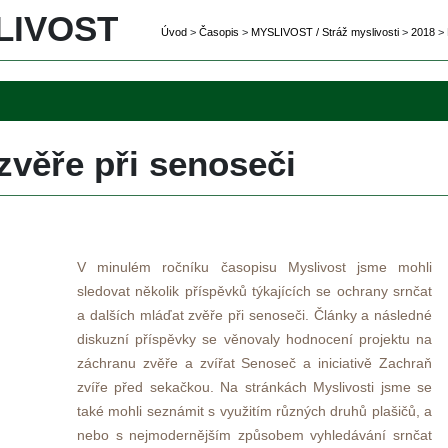
IVOST 
Úvod
 
>
 
Časopi
 
>
 
MYSLIVOST / Stráž myslivosti
 
>
 
2018
 
>
 
věře při senoseči 
 
V minulém ročníku časopisu Myslivost jsme mohli 
ledovat několik příspěvků týkajících se ochrany srnčat 
a dalších mláďat zvěře při senoseči. Články a následné 
diskuzní příspěvky se věnovaly hodnocení projektu na 
záchranu zvěře a zvířat Senoseč a iniciativě Zachraň 
zvíře před sekačkou. Na stránkách Myslivosti jsme se 
také mohli seznámit s využitím různých druhů plašičů, a 
nebo s nejmodernějším způsobem vyhledávání srnčat 