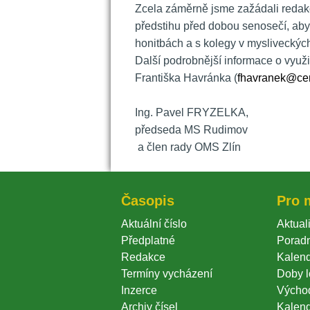
 Zcela záměrně jsme zažádali redakc
předstihu před dobou senosečí, aby 
honitbách a s kolegy v mysliveckýc
Další podrobnější informace o využití
Františka Havránka (
fhavranek@ce
 
 Ing. Pavel FRYZELKA,
 předseda MS Rudimov
 a člen rady OMS Zlín
Časopi
Pro 
Aktuální číslo
Aktuali
Předplatné
Porad
Redakce
Kalend
Termíny vycházení
Doby l
Inzerce
Výcho
Archiv čísel
Kalen