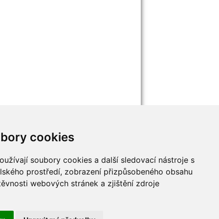
ubory cookie
jna
Mladí myslivci
y
malý Adept myslivosti
užívají soubory cookies a další sledovací nástroje s 
y
elského prostředí, zobrazení přizpůsobeného obsahu 
ěvnosti webových stránek a zjištění zdroje 