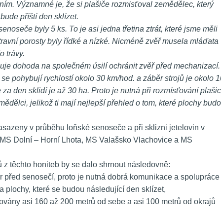
ím. Významné je, že si plašiče rozmisťoval zemědělec, který 
ude příští den sklízet. 
senoseče byly 5 ks. To je asi jedna třetina ztrát, které jsme měli 
 travní porosty byly řídké a nízké. Nicméně zvěř musela mláďata 
 trávy. 
e dohoda na společném úsilí ochránit zvěř před mechanizací. 
e pohybují rychlostí okolo 30 km/hod. a záběr strojů je okolo 10
 za den sklidí je až 30 ha. Proto je nutná při rozmísťování plašic
dělci, jelikož ti mají nejlepší přehled o tom, které plochy budo
asazeny v průběhu loňské senoseče a při sklizni jetelovin v 
S Dolní – Horní Lhota, MS Valašsko Vlachovice a MS 
z těchto honiteb by se dalo shrnout následovně:
čer před senosečí, proto je nutná dobrá komunikace a spolupráce 
a plochy, které se budou následující den sklízet,
ťovány asi 160 až 200 metrů od sebe a asi 100 metrů od okrajů 