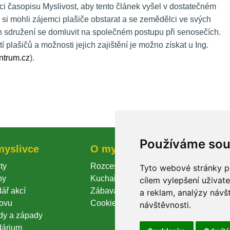
i časopisu Myslivost, aby tento článek vyšel v dostatečném 
si mohli zájemci plašiče obstarat a se zemědělci ve svých 
h sdružení se domluvit na společném postupu při senosečích. 
 plašičů a možnosti jejich zajištění je možno získat u Ing. 
ntrum.cz
).
Používáme so
myslivce
O myslivosti
Prode
ty
Rozcestník
Produkt
Tyto webové stránky po
ny
Kuchařka
Kontakt
cílem vylepšení uživat
ář akcí
Zábava
a reklam, analýzy návšt
ovu
Cookie
návštěvnosti.
dy a západy
dárium