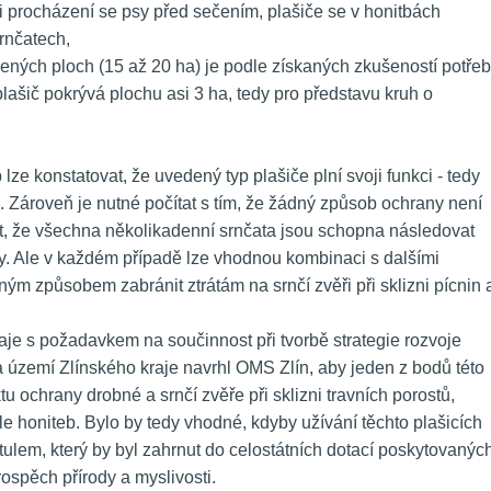
při procházení se psy před sečením, plašiče se v honitbách 
srnčatech,
ených ploch (15 až 20 ha) je podle získaných zkušeností potřeb
lašič pokrývá plochu asi 3 ha, tedy pro představu kruh o 
lze konstatovat, že uvedený typ plašiče plní svoji funkci - tedy 
 Zároveň je nutné počítat s tím, že žádný způsob ochrany není 
t, že všechna několikadenní srnčata jsou schopna následovat 
y. Ale v každém případě lze vhodnou kombinaci s dalšími 
m způsobem zabránit ztrátám na srnčí zvěři při sklizni pícnin a
aje s požadavkem na součinnost při tvorbě strategie rozvoje 
a území Zlínského kraje navrhl OMS Zlín, aby jeden z bodů této 
u ochrany drobné a srnčí zvěře při sklizni travních porostů, 
le honiteb. Bylo by tedy vhodné, kdyby užívání těchto plašicích 
tulem, který by byl zahrnut do celostátních dotací poskytovaných
ospěch přírody a myslivosti.