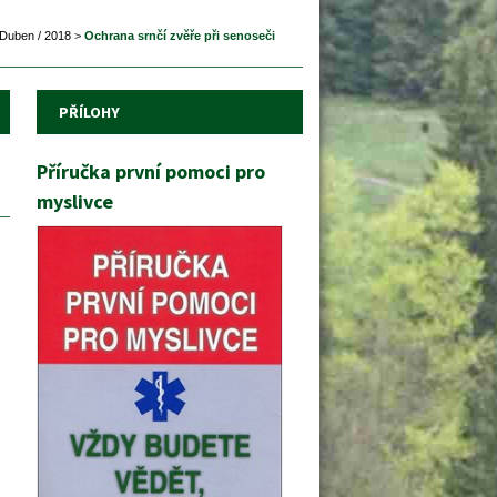
Duben / 2018
 
>
 
Ochrana srnčí zvěře při senoseči
PŘÍLOHY
Příručka první pomoci pro 
myslivce