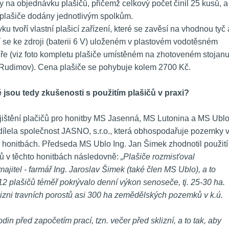
na objednávku plašičů, přičemž celkový počet činil 25 kusů, a 
plašiče dodány jednotlivým spolkům.
u tvoří vlastní plašicí zařízení, které se zavěsí na vhodnou tyč a
í se ke zdroji (baterii 6 V) uloženém v plastovém vodotěsném 
ře (viz foto kompletu plašiče umístěném na zhotoveném stojanu
Rudimov). Cena plašiče se pohybuje kolem 2700 Kč.
é jsou tedy zkušenosti s použitím plašičů v praxi?
ajištění plačičů pro honitby MS Jasenná, MS Lutonina a MS Ublo
ílela společnost JASNO, s.r.o., která obhospodařuje pozemky v
o honitbách. Předseda MS Ublo Ing. Jan Šimek zhodnotil použití 
ů v těchto honitbách následovně: 
„Plašiče rozmisťoval 
jitel - farmář Ing. Jaroslav Šimek (také člen MS Ublo), a to 
12 plašičů téměř pokrývalo denní výkon senoseče, tj. 25-30 ha. 
izni travních porostů asi 300 ha zemědělských pozemků v k.ú. 
in před započetím prací, tzn. večer před sklizní, a to tak, aby 