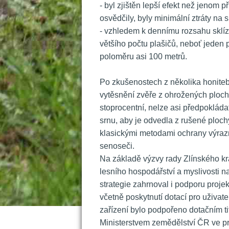
 - byl zjištěn lepší efekt než jenom 
osvědčily, byly minimální ztráty na 
 - vzhledem k dennímu rozsahu sklíz
většího počtu plašičů, neboť jeden p
poloměru asi 100 metrů.
 
 Po zkušenostech z několika honiteb 
vytěsnění zvěře z ohrožených ploch.
toprocentní, nelze asi předpokláda
rnu, aby je odvedla z rušené ploch
klasickými metodami ochrany výrazný
enoseči.
 Na základě výzvy rady Zlínského kr
lesního hospodářství a myslivosti n
trategie zahrnoval i podporu projekt
včetně poskytnutí dotací pro uživate
zařízení bylo podpořeno dotačním ti
Ministerstvem zemědělství ČR ve pr