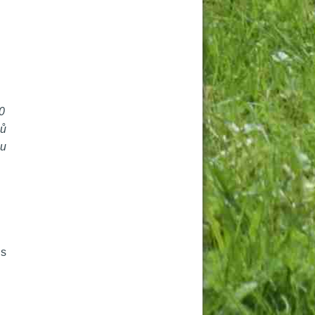
 
ů 
u 
s 