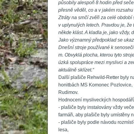
působily alespoň 8 hodin před sečen
přesně věděl, co a v jakém rozsahu b
Ztráty na srnčí zvěři za celé období 
v uplynulých letech. Pravdou je, že
někde klást. A kladla je, jako vždy, do
Jako významný předpoklad se ukazuj
Dnešní stroje používané k senoseči s
m. Obvyklá plocha, kterou tyto stroje
úzká spolupráce mezi myslivci a země
aktuálně sklízet.“
 Další plašiče Rehwild-Retter byly n
honitbách MS Komonec Pozlovice, M
Rudimov.
 Hodnocení mysliveckých hospodářů 
 - plašiče byly instalovány vždy ve
farmáři, aby plašiče byly umístěny n
 - plašiče byly podle návodu rozmís
lesa,