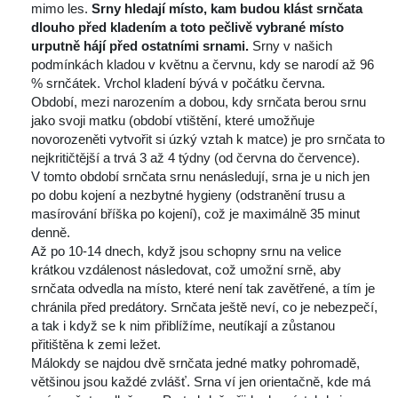
mimo les. 
Srny hledají místo, kam budou klást srnčata 
dlouho před kladením a toto pečlivě vybrané místo 
urputně hájí před ostatními srnami.
 Srny v našich 
podmínkách kladou v květnu a červnu, kdy se narodí až 96 
% srnčátek. Vrchol kladení bývá v počátku června.
 Období, mezi narozením a dobou, kdy srnčata berou srnu 
jako svoji matku (období vtištění, které umožňuje 
novorozeněti vytvořit si úzký vztah k matce) je pro srnčata to 
nejkritičtější a trvá 3 až 4 týdny (od června do července).
 V tomto období srnčata srnu nenásledují, srna je u nich jen 
po dobu kojení a nezbytné hygieny (odstranění trusu a 
masírování bříška po kojení), což je maximálně 35 minut 
denně.
 Až po 10-14 dnech, když jsou schopny srnu na velice 
krátkou vzdálenost následovat, což umožní srně, aby 
rnčata odvedla na místo, které není tak zavětřené, a tím je 
chránila před predátory. Srnčata ještě neví, co je nebezpečí, 
a tak i když se k nim přiblížíme, neutíkají a zůstanou 
přitištěna k zemi ležet.
 Málokdy se najdou dvě srnčata jedné matky pohromadě, 
většinou jsou každé zvlášť. Srna ví jen orientačně, kde má 