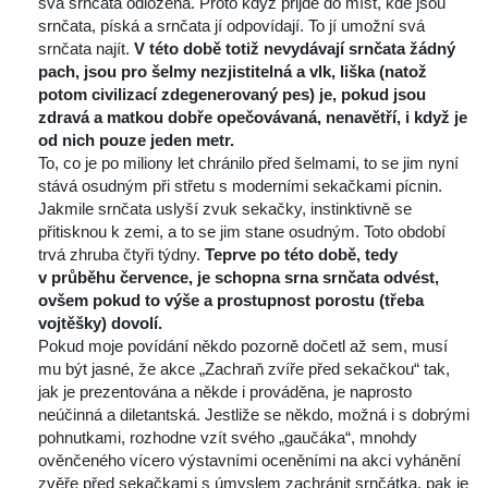
vá srnčata odložena. Proto když přijde do míst, kde jsou 
rnčata, píská a srnčata jí odpovídají. To jí umožní svá 
rnčata najít. 
V této době totiž nevydávají srnčata žádný 
pach, jsou pro šelmy nezjistitelná a vlk, liška (natož 
potom civilizací zdegenerovaný pes) je, pokud jsou 
zdravá a matkou dobře opečovávaná, nenavětří, i když je 
od nich pouze jeden metr.
 To, co je po miliony let chránilo před šelmami, to se jim nyní 
tává osudným při střetu s moderními sekačkami pícnin. 
Jakmile srnčata uslyší zvuk sekačky, instinktivně se 
přitisknou k zemi, a to se jim stane osudným. Toto období 
trvá zhruba čtyři týdny. 
Teprve po této době, tedy 
v průběhu července, je schopna srna srnčata odvést, 
ovšem pokud to výše a prostupnost porostu (třeba 
vojtěšky) dovolí. 
 Pokud moje povídání někdo pozorně dočetl až sem, musí 
mu být jasné, že akce „Zachraň zvíře před sekačkou“ tak, 
jak je prezentována a někde i prováděna, je naprosto 
neúčinná a diletantská. Jestliže se někdo, možná i s dobrými 
pohnutkami, rozhodne vzít svého „gaučáka“, mnohdy 
ověnčeného vícero výstavními oceněními na akci vyhánění 
zvěře před sekačkami s úmyslem zachránit srnčátka, pak je 