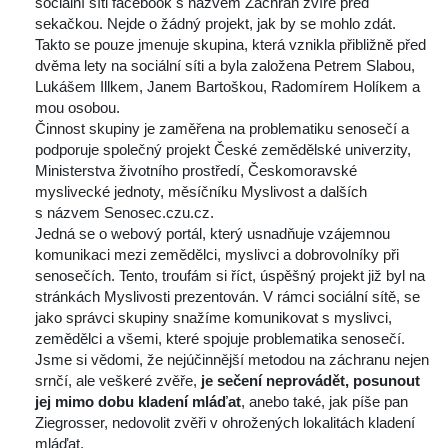
ociální síti facebook s názvem Zachraň zvíře před 
ekačkou. Nejde o žádný projekt, jak by se mohlo zdát. 
Takto se pouze jmenuje skupina, která vznikla přibližně před 
dvěma lety na sociální síti a byla založena Petrem Slabou, 
Lukášem Illkem, Janem Bartoškou, Radomírem Holíkem a 
mou osobou.
 Činnost skupiny je zaměřena na problematiku senosečí a 
podporuje společný projekt České zemědělské univerzity, 
Ministerstva životního prostředí, Českomoravské 
myslivecké jednoty, měsíčníku Myslivost a dalších 
 názvem Senosec.czu.cz.
 Jedná se o webový portál, který usnadňuje vzájemnou 
komunikaci mezi zemědělci, myslivci a dobrovolníky při 
enosečích. Tento, troufám si říct, úspěšný projekt již byl na 
tránkách Myslivosti prezentován. V rámci sociální sítě, se 
jako správci skupiny snažíme komunikovat s myslivci, 
zemědělci a všemi, které spojuje problematika senosečí.
 Jsme si vědomi, že nejúčinnější metodou na záchranu nejen 
rnčí, ale veškeré zvěře, 
je sečení neprovádět, posunout 
jej mimo dobu kladení mláďat
, anebo také, jak píše pan 
Ziegrosser, nedovolit zvěři v ohrožených lokalitách kladení 
mláďat.