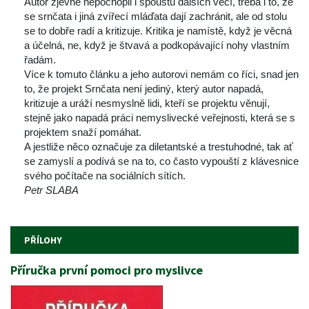
 Autor zjevně nepochopil i spoustu dalších věcí, třeba i to, že 
e srnčata i jiná zvířecí mláďata dají zachránit, ale od stolu 
e to dobře radí a kritizuje. Kritika je namístě, když je věcná 
a účelná, ne, když je štvavá a podkopávající nohy vlastním 
řadám.
 Více k tomuto článku a jeho autorovi nemám co říci, snad jen 
to, že projekt Srnčata není jediný, který autor napadá, 
kritizuje a uráží nesmyslně lidi, kteří se projektu věnují, 
tejně jako napadá práci nemyslivecké veřejnosti, která se s 
projektem snaží pomáhat.
 A jestliže něco označuje za diletantské a trestuhodné, tak ať 
e zamyslí a podívá se na to, co často vypouští z klávesnice 
vého počítače na sociálních sítích.
Petr SLABA
 
 
PŘÍLOHY
Příručka první pomoci pro myslivce