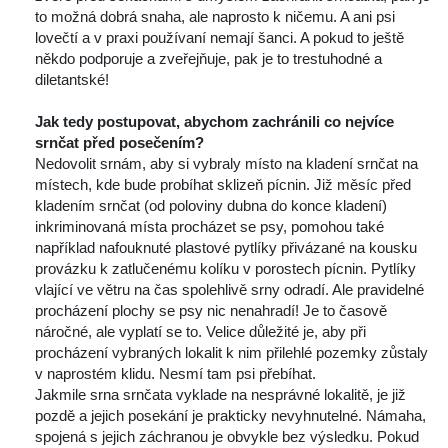
to možná dobrá snaha, ale naprosto k ničemu. A ani psi 
lovečtí a v praxi používaní nemají šanci. A pokud to ještě 
někdo podporuje a zveřejňuje, pak je to trestuhodné a 
diletantské!
 
Jak tedy postupovat, abychom zachránili co nejvíce 
rnčat před posečením?
 Nedovolit srnám, aby si vybraly místo na kladení srnčat na 
místech, kde bude probíhat sklizeň pícnin. Již měsíc před 
kladením srnčat (od poloviny dubna do konce kladení) 
inkriminovaná místa procházet se psy, pomohou také 
například nafouknuté plastové pytlíky přivázané na kousku 
provázku k zatlučenému kolíku v porostech pícnin. Pytlíky 
vlající ve větru na čas spolehlivě srny odradí. Ale pravidelné 
procházení plochy se psy nic nenahradí! Je to časově 
náročné, ale vyplatí se to. Velice důležité je, aby při 
procházení vybraných lokalit k nim přilehlé pozemky zůstaly 
v naprostém klidu. Nesmí tam psi přebíhat.
 Jakmile srna srnčata vyklade na nesprávné lokalitě, je již 
pozdě a jejich posekání je prakticky nevyhnutelné. Námaha, 
pojená s jejich záchranou je obvykle bez výsledku. Pokud 