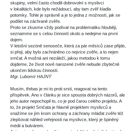
kupiny, velmi často chodili dobrovolní s myslivci 
v lokalitách, kde bylo nežádoucí, aby tam zvěř kladla 
potomky. Tohle je správně a je to jedna z možností, jak se 
podílet na záchraně zvěře.
 Proto se zkusme vždy podívat na problematiku hlouběji, 
eznamme se s celou činností okolo a nedejme na první 
dojem.
 V letošní sezóně senoseče, která za pár měsíců zase přijde, 
i přeji, aby bylo zachráněno co nejvíce zvěře, a to nejen 
rnčat. A možná ani nezáleží, jakou metodou k tomu 
dojdeme, že život nově narozené zvěře nebude zbytečně 
ukončen lidskou činností.
Mgr. Lubomír HAJNÝ
 
 Musím, třebas je mi to proti srsti, reagovat na tento 
příspěvek. Ano v článku je sice spousta dobrých názorů, ale 
jeho autor nepochopil to, co je pod čarou celého projektu. A 
to, že projekt Srnčata je hlavně projektem myslivců a 
nažíme se jím krom ochrany a záchrany mláďat zvěře též 
zlepšovat náhled veřejnosti na myslivce, který je špiněný 
médii a bulvárem.