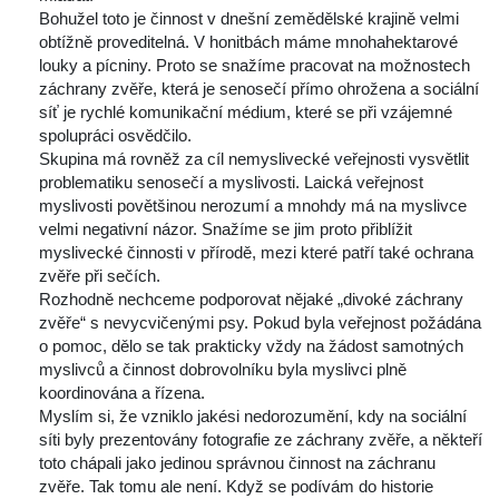
 Bohužel toto je činnost v dnešní zemědělské krajině velmi 
obtížně proveditelná. V honitbách máme mnohahektarové 
louky a pícniny. Proto se snažíme pracovat na možnostech 
záchrany zvěře, která je senosečí přímo ohrožena a sociální 
íť je rychlé komunikační médium, které se při vzájemné 
polupráci osvědčilo.
 Skupina má rovněž za cíl nemyslivecké veřejnosti vysvětlit 
problematiku senosečí a myslivosti. Laická veřejnost 
myslivosti povětšinou nerozumí a mnohdy má na myslivce 
velmi negativní názor. Snažíme se jim proto přiblížit 
myslivecké činnosti v přírodě, mezi které patří také ochrana 
zvěře při sečích.
 Rozhodně nechceme podporovat nějaké „divoké záchrany 
zvěře“ s nevycvičenými psy. Pokud byla veřejnost požádána 
o pomoc, dělo se tak prakticky vždy na žádost samotných 
myslivců a činnost dobrovolníku byla myslivci plně 
koordinována a řízena.
 Myslím si, že vzniklo jakési nedorozumění, kdy na sociální 
íti byly prezentovány fotografie ze záchrany zvěře, a někteří 
toto chápali jako jedinou správnou činnost na záchranu 
zvěře. Tak tomu ale není. Když se podívám do historie 