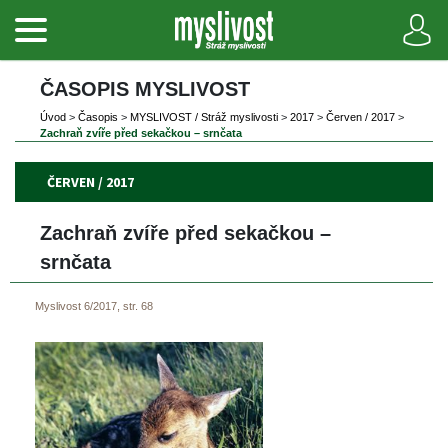
ČASOPIS MYSLIVOST 
Úvod
 
>
 
Časopi
 
>
 
MYSLIVOST / Stráž myslivosti
 
>
 
2017
 
>
 
Červen / 2017
 
>
Zachraň zvíře před sekačkou – srnčata
ČERVEN / 2017
Zachraň zvíře před sekačkou – 
rnčata
Myslivost 6/2017, str. 68
 