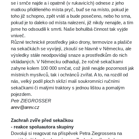
e i srnče najde a i opatrně (v rukavicích) odnese z jeho 
matkou přiděleného místa pryč, buď se na místo, pokud je 
toho již schopno, zpět vrátí a bude posečeno, nebo ho srna, 
pokud je to daleko od místa nalezení, již nikdy nenajde, a tím 
jsme ho odsoudili k smrti. Naše bohulibá činnost tak vyjde 
vniveč.
 Různé technické prostředky jako drony, termovize a plašiče 
na sekačkách se vyvíjejí, zkouší se hlavně v Německu, ale 
výsledky stále neodpovídají snaze a prostředkům do nich 
vkládaných. V Německu odhadují, že ročně sekačkami 
zahyne kolem 100 000 srnčat, což jistě neujde pozornosti jak 
místních myslivců, tak i ochránců zvířat. A to, na rozdíl od 
nás, velký podíl ploch sklízí malí soukromníci ručními 
ekačkami či malými traktory s jednou lištou a pomalým 
pojezdem.
Petr ZIEGROSSER
arev@arev.cz
 
Zachraň zvíře před sekačkou 
- reakce spoluautora skupiny
 Dovoluji si reagovat na příspěvek Petra Ziegrossera na 