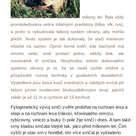
Srnčí zvěř žije na naší planetě 3-4 miliony let. Byla vždy 
pronásledována velice zdatnými predátory (liška, vlk, rys), 
a proto si vybudovala takový systém obrany, aby mohla 
přežít. Tento systém je tak dokonalý, že stačí minimum 
mláďat na samici. Oproti černé zvěři, kde bachyně má 
mnoho selat, srně postačí jedno, někdy dvě, ale 
maximálně tři srnčata. Nevýhodou tohoto dokonalého 
ystému obrany je to, že se nedá rychle změnit a 
přizpůsobit rozvoji techniky v posledních desetiletích. 
Výsledkem jsou tisíce kusů zraněných a zabitých srnčat při 
klizni pícnin moderními širokozáběrovými stroji, jejichž 
záběr je až 11 m a rychlost až 15 km/hod. 
Fylogenetický vývoj srnčí zvěře probíhal na rozhraní lesa a 
tepi a na rozhraní lesa (rákosí, křovinatého remízu, 
rybízovny, vinice) a louky či pole žije srnčí i dnes. A tam také 
rny kladou srnčata stejně tak, jako před milionem let. Čím 
vyšší je stav srn v honitbě, tím více srnčat je vykladeno 