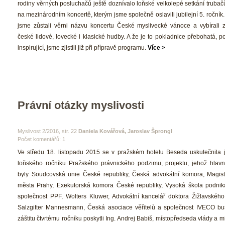
rodiny věrných posluchačů ještě doznívalo loňské velkolepé setkání trubačů 
na mezinárodním koncertě, kterým jsme společně oslavili jubilejní 5. ročník. 
jsme zůstali věrni názvu koncertu České myslivecké vánoce a vybírali z
české lidové, lovecké i klasické hudby. A že je to pokladnice přebohatá, po
inspirující, jsme zjistili již při přípravě programu. 
Více >
Právní otázky myslivosti 
 Myslivost 2/2016, str. 22 
Daniela Kovářová, Jaroslav Šprongl
Počet komentářů: 1 
 Ve středu 18. listopadu 2015 se v pražském hotelu Beseda uskutečnila j
loňského ročníku Pražského právnického podzimu, projektu, jehož hlavní
byly Soudcovská unie České republiky, Česká advokátní komora, Magistr
města Prahy, Exekutorská komora České republiky, Vysoká škola podniká
polečnost PPF, Wolters Kluwer, Advokátní kancelář doktora Žižlavského,
Salzgitter Mannesmann, Česká asociace věřitelů a společnost IVECO bus
záštitu čtvrtému ročníku poskytli Ing. Andrej Babiš, místopředseda vlády a mini