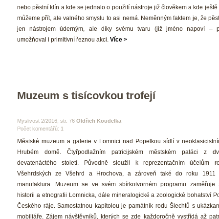
nebo pěstní klín a kde se jednalo o použití nástroje již člověkem a kde ještě
můžeme přít, ale valného smyslu to asi nemá. Neměnným faktem je, že pěstn
jen nástrojem úderným, ale díky svému tvaru (již jméno napoví – pě
umožňoval i primitivní řeznou akci. 
Více >
Muzeum s tisícovkou trofejí
 Myslivost 2/2016, str. 76 
Oldřich Koudelka
Počet komentářů: 1 
 Městské muzeum a galerie v Lomnici nad Popelkou sídlí v neoklasicistní
Hrubém domě. Čtyřpodlažním patricijském městském paláci z dva
devatenáctého století. Původně sloužil k reprezentačním účelům ro
Všehrdských ze Všehrd a Hrochova, a zároveň také do roku 1911 jak
manufaktura. Muzeum se ve svém sbírkotvorném programu zaměřuje 
historii a etnografii Lomnicka, dále mineralogické a zoologické bohatství P
Českého ráje. Samostatnou kapitolou je památník rodu Šlechtů s ukázka
mobiliáře. Zájem návštěvníků, kterých se zde každoročně vystřídá až patná