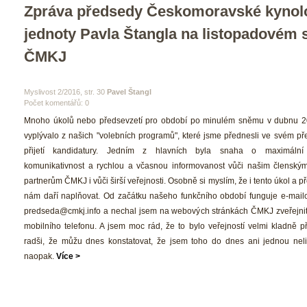
Zpráva předsedy Českomoravské kynolo
jednoty Pavla Štangla na listopadovém 
ČMKJ
 Myslivost 2/2016, str. 30 
Pavel Štangl
Počet komentářů: 0 
 Mnoho úkolů nebo předsevzetí pro období po minulém sněmu v dubnu 2
vyplývalo z našich "volebních programů", které jsme přednesli ve svém pře
přijetí kandidatury. Jedním z hlavních byla snaha o maximální o
komunikativnost a rychlou a včasnou informovanost vůči našim členským
partnerům ČMKJ i vůči širší veřejnosti. Osobně si myslím, že i tento úkol a př
nám daří naplňovat. Od začátku našeho funkčního období funguje e-mailo
predseda@cmkj.info a nechal jsem na webových stránkách ČMKJ zveřejnit 
mobilního telefonu. A jsem moc rád, že to bylo veřejností velmi kladně při
radši, že můžu dnes konstatovat, že jsem toho do dnes ani jednou nelit
naopak. 
Více >