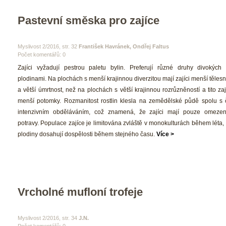
Pastevní směska pro zajíce
 Myslivost 2/2016, str. 32 
František Havránek, Ondřej Faltu
Počet komentářů: 0 
 Zajíci vyžadují pestrou paletu bylin. Preferují různé druhy divokých r
plodinami. Na plochách s menší krajinnou diverzitou mají zajíci menší těles
a větší úmrtnost, než na plochách s větší krajinnou rozrůzněností a tito zají
menší potomky. Rozmanitost rostlin klesla na zemědělské půdě spolu s č
intenzivním obděláváním, což znamená, že zajíci mají pouze omezen
potravy. Populace zajíce je limitována zvláště v monokulturách během léta,
plodiny dosahují dospělosti během stejného času. 
Více >
Vrcholné mufloní trofeje
 Myslivost 2/2016, str. 34 
J.N.