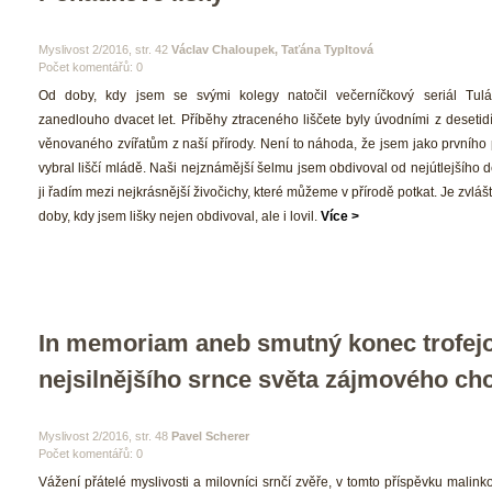
 Myslivost 2/2016, str. 42 
Václav Chaloupek, Taťána Typltová
Počet komentářů: 0 
 Od doby, kdy jsem se svými kolegy natočil večerníčkový seriál Tulá
zanedlouho dvacet let. Příběhy ztraceného liščete byly úvodními z desetidí
věnovaného zvířatům z naší přírody. Není to náhoda, že jsem jako prvního 
vybral liščí mládě. Naši nejznámější šelmu jsem obdivoval od nejútlejšího dět
ji řadím mezi nejkrásnější živočichy, které můžeme v přírodě potkat. Je zvláštn
doby, kdy jsem lišky nejen obdivoval, ale i lovil. 
Více >
In memoriam aneb smutný konec trofejo
nejsilnějšího srnce světa zájmového ch
 Myslivost 2/2016, str. 48 
Pavel Scherer
Počet komentářů: 0 
 Vážení přátelé myslivosti a milovníci srnčí zvěře, v tomto příspěvku malink