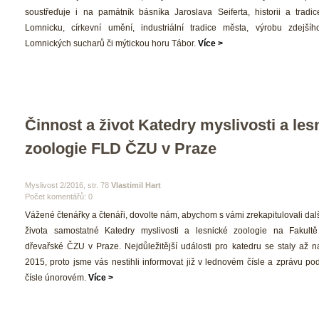
oustřeďuje i na památník básníka Jaroslava Seiferta, historii a tradic
Lomnicku, církevní umění, industriální tradice města, výrobu zdejší
Lomnických sucharů či mýtickou horu Tábor. 
Více >
Činnost a život Katedry myslivosti a lesn
zoologie FLD ČZU v Praze
 Myslivost 2/2016, str. 78 
Vlastimil Hart
Počet komentářů: 0 
 Vážené čtenářky a čtenáři, dovolte nám, abychom s vámi zrekapitulovali další, j
života samostatné Katedry myslivosti a lesnické zoologie na Fakultě
dřevařské ČZU v Praze. Nejdůležitější události pro katedru se staly až na
2015, proto jsme vás nestihli informovat již v lednovém čísle a zprávu po
čísle únorovém. 
Více >