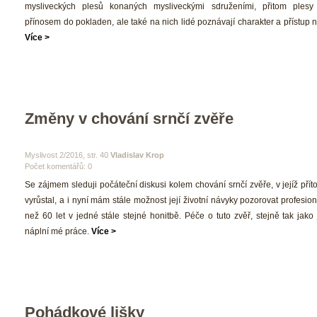
mysliveckých plesů konaných mysliveckými sdruženími, přitom plesy 
přínosem do pokladen, ale také na nich lidé poznávají charakter a přístup n
Více >
Změny v chování srnčí zvěře
 Myslivost 2/2016, str. 40 
Vladislav Krop
Počet komentářů: 0 
 Se zájmem sleduji počáteční diskusi kolem chování srnčí zvěře, v jejíž přít
vyrůstal, a i nyní mám stále možnost její životní návyky pozorovat profesion
než 60 let v jedné stále stejné honitbě. Péče o tuto zvěř, stejně tak jako je
náplní mé práce. 
Více >
Pohádkové lišky