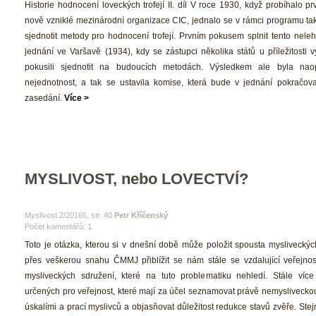
 Historie hodnocení loveckých trofejí II. díl V roce 1930, když probíhalo pr
nově vzniklé mezinárodní organizace CIC, jednalo se v rámci programu také
jednotit metody pro hodnocení trofejí. Prvním pokusem splnit tento nelehk
jednání ve Varšavě (1934), kdy se zástupci několika států u příležitosti výs
pokusili sjednotit na budoucích metodách. Výsledkem ale byla nao
nejednotnost, a tak se ustavila komise, která bude v jednání pokračovat
zasedání. 
Více >
MYSLIVOST, nebo LOVECTVÍ?
 Myslivost 2/20165, str. 40 
Petr Kříčenský
Počet komentářů: 1 
 Toto je otázka, kterou si v dnešní době může položit spousta mysliveckých
přes veškerou snahu ČMMJ přiblížit se nám stále se vzdalující veřejnos
mysliveckých sdružení, které na tuto problematiku nehledí. Stále více
určených pro veřejnost, které mají za účel seznamovat právě nemysliveckou
úskalími a prací myslivců a objasňovat důležitost redukce stavů zvěře. Stej