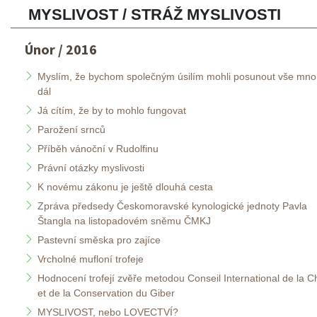
MYSLIVOST / STRÁŽ MYSLIVOSTI 
Únor / 2016
Myslím, že bychom společným úsilím mohli posunout vše mno
dál
Já cítím, že by to mohlo fungovat
Parožení srnců
Příběh vánoční v Rudolfinu
Právní otázky myslivosti 
K novému zákonu je ještě dlouhá cesta
Zpráva předsedy Českomoravské kynologické jednoty Pavla 
Štangla na listopadovém sněmu ČMKJ
Pastevní směska pro zajíce
Vrcholné mufloní trofeje
Hodnocení trofejí zvěře metodou Conseil International de la C
et de la Conservation du Giber 
MYSLIVOST, nebo LOVECTVÍ?