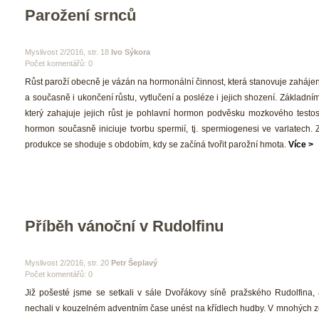
Parožení srnců
 Myslivost 2/2016, str. 18 
Ivo Sýkora
Počet komentářů: 0 
 Růst paroží obecně je vázán na hormonální činnost, která stanovuje zahájení 
a současně i ukončení růstu, vytlučení a posléze i jejich shození. Základn
který zahajuje jejich růst je pohlavní hormon podvěsku mozkového testost
hormon současně iniciuje tvorbu spermií, tj. spermiogenesi ve varlatech. 
produkce se shoduje s obdobím, kdy se začíná tvořit parožní hmota. 
Více >
Příběh vánoční v Rudolfinu
 Myslivost 2/2016, str. 20 
Petr Šeplavý
Počet komentářů: 0 
 Již pošesté jsme se setkali v sále Dvořákovy síně pražského Rudolfina,
nechali v kouzelném adventním čase unést na křídlech hudby. V mnohých ze