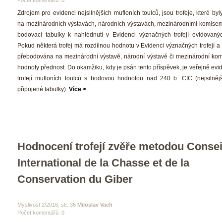
Počet komentářů: 0 
 Zdrojem pro evidenci nejsilnějších mufloních toulců, jsou trofeje, které by
na mezinárodních výstavách, národních výstavách, mezinárodními komisemi
bodovací tabulky k nahlédnutí v Evidenci význačných trofejí evidovan
 Pokud některá trofej má rozdílnou hodnotu v Evidenci význačných trofejí a 
přebodována na mezinárodní výstavě, národní výstavě či mezinárodní komisí
hodnoty přednost. Do okamžiku, kdy je psán tento příspěvek, je veřejně evid
trofejí mufloních toulců s bodovou hodnotou nad 240 b. CIC (nejsilnější 
připojené tabulky). 
Více >
Hodnocení trofejí zvěře metodou Conseil
International de la Chasse et de la 
Conservation du Giber 
 Myslivost 2/2016, str. 36 
Miloslav Vach
Počet komentářů: 0 