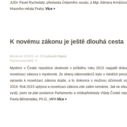
JUDr. Pavel Rychetský, předseda Ústavního soudu, a Mgr. Adriana Krnáčová,
Hlavního města Prahy. 
Více >
K novému zákonu je ještě dlouhá cesta
 Myslivost 2/2016, str. 29 
Lubomír Hajný
Počet komentářů: 0 
 Myslivci v České republice sledovali v průběhu roku 2015 napjatě disk
novelizaci zákona o myslivosti. Ze strany zákonodárců bylo v médiích prez
opravdu k novelizaci zákona dojde, a to dokonce s možnou účinností od
2016. Rok 2015 uplynul a novelizaci zákona zde zatím nemáme. Jak se situa
vyvíjí, jsem se ptal poslance Parlamentu a místopředsedy Vlády České repu
Pavla Bělobrádka, Ph.D., MPA 
Více >