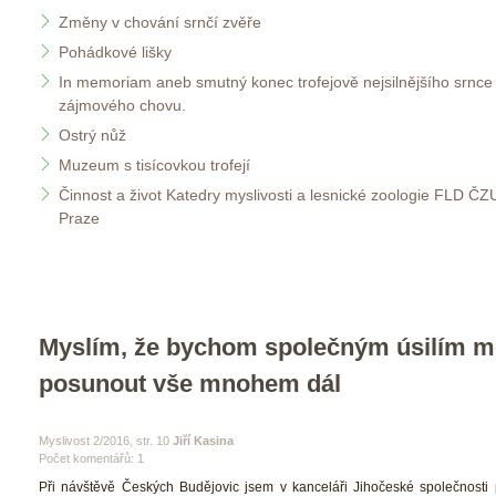
Změny v chování srnčí zvěře
Pohádkové lišky
In memoriam aneb smutný konec trofejově nejsilnějšího srnce 
zájmového chovu.
Ostrý nůž
Muzeum s tisícovkou trofejí
Činnost a život Katedry myslivosti a lesnické zoologie FLD ČZU
Praze
Myslím, že bychom společným úsilím mo
posunout vše mnohem dál
 Myslivost 2/2016, str. 10 
Jiří Kasina
Počet komentářů: 1 
 Při návštěvě Českých Budějovic jsem v kanceláři Jihočeské společnosti 