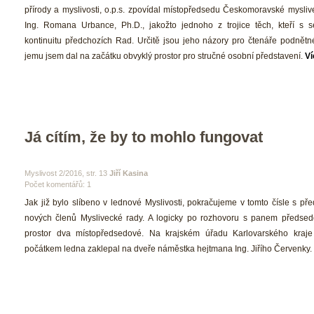
přírody a myslivosti, o.p.s. zpovídal místopředsedu Českomoravské myslive
Ing. Romana Urbance, Ph.D., jakožto jednoho z trojice těch, kteří s 
kontinuitu předchozích Rad. Určitě jsou jeho názory pro čtenáře podnětné
jemu jsem dal na začátku obvyklý prostor pro stručné osobní představení. 
Ví
Já cítím, že by to mohlo fungovat
 Myslivost 2/2016, str. 13 
Jiří Kasina
Počet komentářů: 1 
 Jak již bylo slíbeno v lednové Myslivosti, pokračujeme v tomto čísle s př
nových členů Myslivecké rady. A logicky po rozhovoru s panem předsedo
prostor dva místopředsedové. Na krajském úřadu Karlovarského kraje 
počátkem ledna zaklepal na dveře náměstka hejtmana Ing. Jiřího Červenky. 