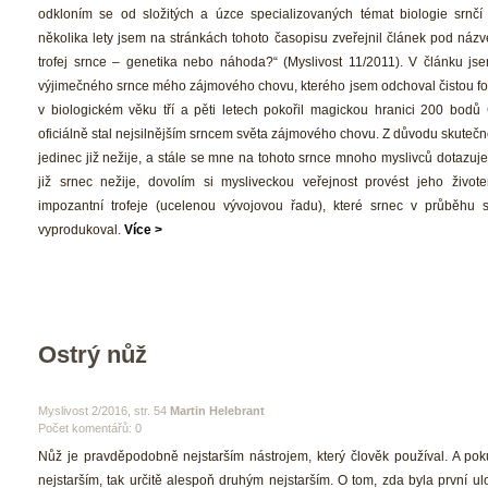
odkloním se od složitých a úzce specializovaných témat biologie srnčí 
několika lety jsem na stránkách tohoto časopisu zveřejnil článek pod názv
trofej srnce – genetika nebo náhoda?“ (Myslivost 11/2011). V článku jsem
výjimečného srnce mého zájmového chovu, kterého jsem odchoval čistou for
v biologickém věku tří a pěti letech pokořil magickou hranici 200 bodů 
oficiálně stal nejsilnějším srncem světa zájmového chovu. Z důvodu skutečnos
jedinec již nežije, a stále se mne na tohoto srnce mnoho myslivců dotazuje
již srnec nežije, dovolím si mysliveckou veřejnost provést jeho život
impozantní trofeje (ucelenou vývojovou řadu), které srnec v průběhu s
vyprodukoval. 
Více >
Ostrý nůž
 Myslivost 2/2016, str. 54 
Martin Helebrant
Počet komentářů: 0 
 Nůž je pravděpodobně nejstarším nástrojem, který člověk používal. A pok
nejstarším, tak určitě alespoň druhým nejstarším. O tom, zda byla první u