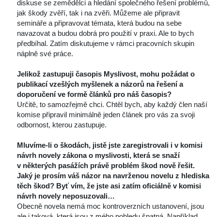
diskuse se zemědělci a hledání společného řešení problémů, 
jak škody zvěří, tak i na zvěři. Můžeme ale připravit 
emináře a připravovat témata, která budou na sebe 
navazovat a budou dobrá pro použití v praxi. Ale to bych 
předbíhal. Zatím diskutujeme v rámci pracovních skupin 
náplně své práce.
 
Jelikož zastupuji časopis Myslivost, mohu požádat o 
publikací vzešlých myšlenek a názorů na řešení a 
doporučení ve formě článků pro náš časopis?
 Určitě, to samozřejmě chci. Chtěl bych, aby každý člen naší 
komise připravil minimálně jeden článek pro vás za svoji 
odbornost, kterou zastupuje.
 
Mluvíme-li o škodách, jistě jste zaregistrovali i v komisi 
návrh novely zákona o myslivosti, která se snaží 
v některých pasážích právě problém škod nově řešit. 
Jaký je prosím váš názor na navrženou novelu z hlediska 
těch škod? Byť vím, že jste asi zatím oficiálně v komisi 
návrh novely neposuzovali…
 Obecně novela nemá moc kontroverzních ustanovení, jsou 
ale i taková, která jsou z mého pohledu špatná. Například 