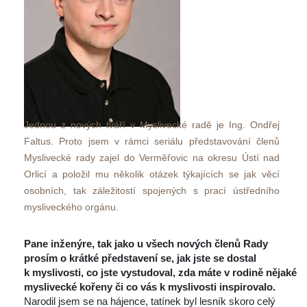
Jednou z nových tváří v Myslivecké radě je Ing. Ondřej 
Faltus. Proto jsem v rámci seriálu představování členů 
Myslivecké rady zajel do Verměřovic na okresu Ústí nad 
Orlicí a položil mu několik otázek týkajících se jak věcí 
osobních, tak záležitostí spojených s prací ústředního 
mysliveckého orgánu. 
 
Pane inženýre, tak jako u všech nových členů Rady 
prosím o krátké představení se, jak jste se dostal 
k myslivosti, co jste vystudoval, zda máte v rodině nějaké 
myslivecké kořeny či co vás k myslivosti inspirovalo. 
 Narodil jsem se na hájence, tatínek byl lesník skoro celý 