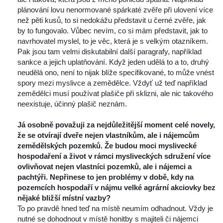
plánování lovu nenormované spárkaté zvěře při ulovení více 
než pěti kusů, to si nedokážu představit u černé zvěře, jak 
by to fungovalo. Vůbec nevím, co si mám představit, jak to 
navrhovatel myslel, to je věc, která je s velkým otazníkem. 
Pak jsou tam velmi diskutabilní další paragrafy, například 
ankce a jejich uplatňování. Když jeden udělá to a to, druhý 
neudělá ono, není to nijak blíže specifikované, to může vnést 
pory mezi myslivce a zemědělce. Vždyť už teď například 
zemědělci musí používat plašiče při sklizni, ale nic takového 
neexistuje, účinný plašič neznám.
 
Já osobně považuji za nejdůležitější moment celé novely, 
že se otvírají dveře nejen vlastníkům, ale i nájemcům 
zemědělských pozemků. Že budou moci myslivecké 
hospodaření a život v rámci mysliveckých sdružení více 
ovlivňovat nejen vlastníci pozemků, ale i nájemci a 
pachtýři. Nepřinese to jen problémy v době, kdy na 
pozemcích hospodaří v nájmu velké agrární akciovky bez 
nějaké bližší místní vazby?
 To po pravdě hned teď na místě neumím odhadnout. Vždy je 
nutné se dohodnout v místě honitby s majiteli či nájemci 