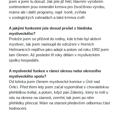
jsem a jsem tu dosud. Jak jste již řekl, hlavním výrobním 
ortimentem jsou minerální krmiva pro živočišnou výrobu, 
máme ale i další programy, např. koně, zvířata 
v zoologických zahradách a také krmiva zvěř.
 
A jakými funkcemi jste dosud prošel z hlediska 
mysliveckého? 
 Protože jsem se přiženil do rodiny, kde tchán byl aktivní 
myslivec, tak jsem nastoupil do sdružení v Horních 
Heřmanicích nejdříve jako adept a potom od roku 1992 jsem 
tam členem. Až poslední tři roky dělám v mysliveckém 
polku hospodáře.
 
A myslivecké funkce v rámci okresu nebo okresního 
mysliveckého spolu?
 Od loňska jsem členem myslivecké komise v Ústí nad 
Orlicí. Před třemi lety jsem začal vypomáhat s chovatelskou 
přehlídkou trofejí, a potom, když pan Záleský, který to měl u 
nás na okrese na starosti, zemřel, tak jsem po něm 
přehlídky převzal. Mám na starosti především odbornou část 
hodnocení.
 