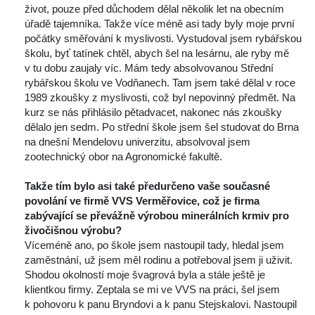
život, pouze před důchodem dělal několik let na obecním 
úřadě tajemníka. Takže více méně asi tady byly moje první 
počátky směřování k myslivosti. Vystudoval jsem rybářskou 
školu, byť tatínek chtěl, abych šel na lesárnu, ale ryby mě 
v tu dobu zaujaly víc. Mám tedy absolvovanou Střední 
rybářskou školu ve Vodňanech. Tam jsem také dělal v roce 
1989 zkoušky z myslivosti, což byl nepovinný předmět. Na 
kurz se nás přihlásilo pětadvacet, nakonec nás zkoušky 
dělalo jen sedm. Po střední škole jsem šel studovat do Brna 
na dnešní Mendelovu univerzitu, absolvoval jsem 
zootechnický obor na Agronomické fakultě.
 
Takže tím bylo asi také předurčeno vaše současné 
povolání ve firmě VVS Verměřovice, což je firma 
zabývající se převážně výrobou minerálních krmiv pro 
živočišnou výrobu?
 Víceméně ano, po škole jsem nastoupil tady, hledal jsem 
zaměstnání, už jsem měl rodinu a potřeboval jsem ji uživit. 
Shodou okolností moje švagrová byla a stále ještě je 
klientkou firmy. Zeptala se mi ve VVS na práci, šel jsem 
k pohovoru k panu Bryndovi a k panu Stejskalovi. Nastoupil 