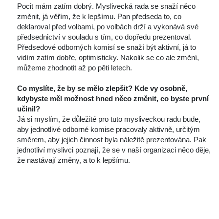
 Pocit mám zatím dobrý. Myslivecká rada se snaží něco 
změnit, já věřím, že k lepšímu. Pan předseda to, co 
deklaroval před volbami, po volbách drží a vykonává své 
předsednictví v souladu s tím, co dopředu prezentoval. 
Předsedové odborných komisí se snaží být aktivní, já to 
vidím zatím dobře, optimisticky. Nakolik se co ale změní, 
můžeme zhodnotit až po pěti letech.
 
Co myslíte, že by se mělo zlepšit? Kde vy osobně, 
kdybyste měl možnost hned něco změnit, co byste první 
učinil?
 Já si myslím, že důležité pro tuto mysliveckou radu bude, 
aby jednotlivé odborné komise pracovaly aktivně, určitým 
měrem, aby jejich činnost byla náležitě prezentována. Pak 
jednotliví myslivci poznají, že se v naší organizaci něco děje, 
že nastávají změny, a to k lepšímu.
 
 
 
 
 