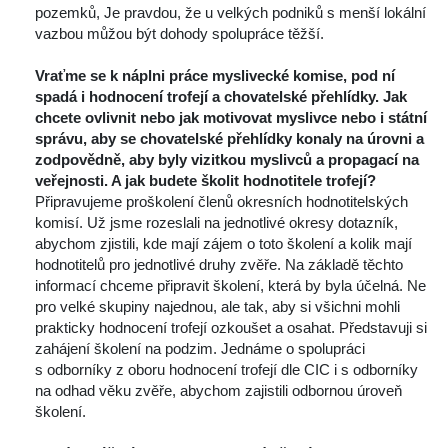
pozemků, Je pravdou, že u velkých podniků s menší lokální 
vazbou můžou být dohody spolupráce těžší.
 
Vraťme se k náplni práce myslivecké komise, pod ní 
padá i hodnocení trofejí a chovatelské přehlídky. Jak 
chcete ovlivnit nebo jak motivovat myslivce nebo i státní 
právu, aby se chovatelské přehlídky konaly na úrovni a 
zodpovědně, aby byly vizitkou myslivců a propagací na 
veřejnosti. A jak budete školit hodnotitele trofejí? 
 Připravujeme proškolení členů okresních hodnotitelských 
komisí. Už jsme rozeslali na jednotlivé okresy dotazník, 
abychom zjistili, kde mají zájem o toto školení a kolik mají 
hodnotitelů pro jednotlivé druhy zvěře. Na základě těchto 
informací chceme připravit školení, která by byla účelná. Ne 
pro velké skupiny najednou, ale tak, aby si všichni mohli 
prakticky hodnocení trofejí ozkoušet a osahat. Představuji si 
zahájení školení na podzim. Jednáme o spolupráci 
 odborníky z oboru hodnocení trofejí dle CIC i s odborníky 
na odhad věku zvěře, abychom zajistili odbornou úroveň 
školení.
 