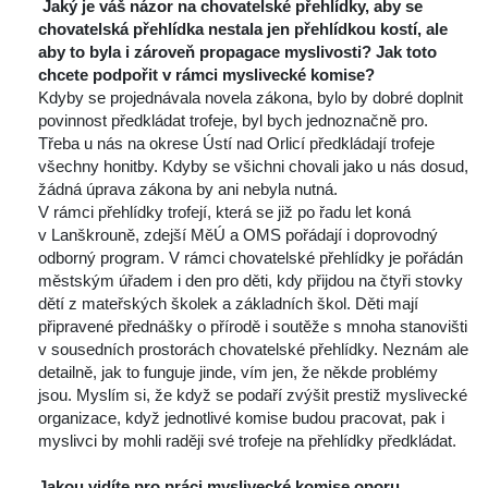
 Jaký je váš názor na chovatelské přehlídky, aby se 
chovatelská přehlídka nestala jen přehlídkou kostí, ale 
aby to byla i zároveň propagace myslivosti? Jak toto 
chcete podpořit v rámci myslivecké komise?
 Kdyby se projednávala novela zákona, bylo by dobré doplnit 
povinnost předkládat trofeje, byl bych jednoznačně pro. 
Třeba u nás na okrese Ústí nad Orlicí předkládají trofeje 
všechny honitby. Kdyby se všichni chovali jako u nás dosud, 
žádná úprava zákona by ani nebyla nutná.
 V rámci přehlídky trofejí, která se již po řadu let koná 
v Lanškrouně, zdejší MěÚ a OMS pořádají i doprovodný 
odborný program. V rámci chovatelské přehlídky je pořádán 
městským úřadem i den pro děti, kdy přijdou na čtyři stovky 
dětí z mateřských školek a základních škol. Děti mají 
připravené přednášky o přírodě i soutěže s mnoha stanovišti 
v sousedních prostorách chovatelské přehlídky. Neznám ale 
detailně, jak to funguje jinde, vím jen, že někde problémy 
jsou. Myslím si, že když se podaří zvýšit prestiž myslivecké 
organizace, když jednotlivé komise budou pracovat, pak i 
myslivci by mohli raději své trofeje na přehlídky předkládat.
 
Jakou vidíte pro práci myslivecké komise oporu 