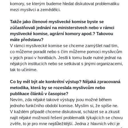
komory, se kterým budeme hledat diskutovat problematiku 
mezi myslivci a zemědělci.
 
Takže jako členové myslivecké komise byste se 
zúčastňovali jednání na ministerstvech nebo v rámci 
myslivecké komise, agrární komory apod.? Takovou 
máte představu?
 V rámci myslivecké komise se chceme zamýšlet nad tím, 
co můžeme poradit nebo s čím můžeme pomoci myslivcům 
v jejich praxi v honitbách. Jestli k tomu bude nutné jednat na 
nějakých institucích nebo se setkávat s jinými organizacemi, 
tak to učiníme.
 
Co by měl být ale konkrétní výstup? Nějaká zpracovaná 
metodika, která by se rozeslala myslivcům nebo 
publikace článků v časopise?
 Nevím, zda nějaké takové výstupy jsou možné během 
jednoho funkčního období komise. Myslím si, že spíše ne. 
V každém případě chceme diskutovat, scházet se a zkusit 
najít nějaké možnosti řešení problematik týkajících se chovu 
zvěře, to je pro mne nejdůležitější. Jedna z hlavních věcí je 