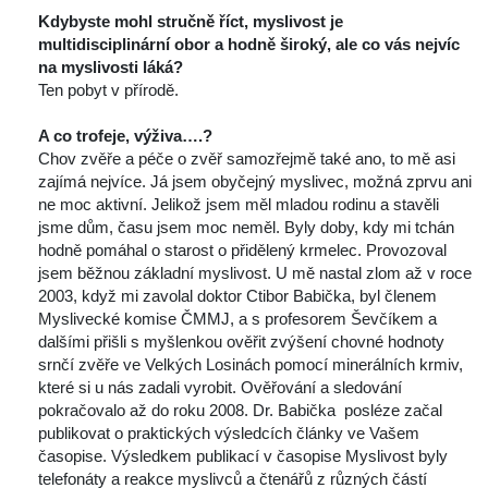
Kdybyste mohl stručně říct, myslivost je 
multidisciplinární obor a hodně široký, ale co vás nejvíc 
na myslivosti láká?
 Ten pobyt v přírodě.
 
A co trofeje, výživa….?
 Chov zvěře a péče o zvěř samozřejmě také ano, to mě asi 
zajímá nejvíce. Já jsem obyčejný myslivec, možná zprvu ani 
ne moc aktivní. Jelikož jsem měl mladou rodinu a stavěli 
jsme dům, času jsem moc neměl. Byly doby, kdy mi tchán 
hodně pomáhal o starost o přidělený krmelec. Provozoval 
jsem běžnou základní myslivost. U mě nastal zlom až v roce 
2003, když mi zavolal doktor Ctibor Babička, byl členem 
Myslivecké komise ČMMJ, a s profesorem Ševčíkem a 
dalšími přišli s myšlenkou ověřit zvýšení chovné hodnoty 
rnčí zvěře ve Velkých Losinách pomocí minerálních krmiv, 
které si u nás zadali vyrobit. Ověřování a sledování 
pokračovalo až do roku 2008. Dr. Babička posléze začal 
publikovat o praktických výsledcích články ve Vašem 
časopise. Výsledkem publikací v časopise Myslivost byly 
telefonáty a reakce myslivců a čtenářů z různých částí 