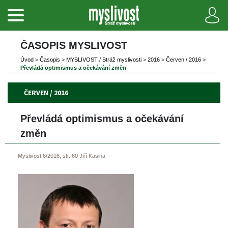
ČASOPIS MYSLIVOST 
Úvod
 
>
 
Časopi
 
>
 
MYSLIVOST / Stráž myslivosti
 
>
 
2016
 
>
 
Červen / 2016
 
>
Převládá optimismus a očekávání změn
ČERVEN / 2016
Převládá optimismus a očekávání 
změn 
Myslivost 6/2016, str. 60
Jiří Kasina
 