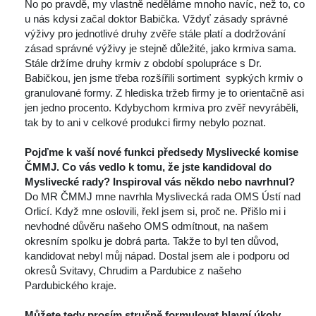
 No po pravdě, my vlastně neděláme mnoho navíc, než to, co 
u nás kdysi začal doktor Babička. Vždyť zásady správné 
výživy pro jednotlivé druhy zvěře stále platí a dodržování 
zásad správné výživy je stejně důležité, jako krmiva sama. 
Stále držíme druhy krmiv z období spolupráce s Dr. 
Babičkou, jen jsme třeba rozšířili sortiment sypkých krmiv o 
granulované formy. Z hlediska tržeb firmy je to orientačně asi 
jen jedno procento. Kdybychom krmiva pro zvěř nevyráběli, 
tak by to ani v celkové produkci firmy nebylo poznat.
 
Pojďme k vaší nové funkci předsedy Myslivecké komise 
ČMMJ. Co vás vedlo k tomu, že jste kandidoval do 
Myslivecké rady? Inspiroval vás někdo nebo navrhnul?
 Do MR ČMMJ mne navrhla Myslivecká rada OMS Ústí nad 
Orlicí. Když mne oslovili, řekl jsem si, proč ne. Přišlo mi i 
nevhodné důvěru našeho OMS odmítnout, na našem 
okresním spolku je dobrá parta. Takže to byl ten důvod, 
kandidovat nebyl můj nápad. Dostal jsem ale i podporu od 
okresů Svitavy, Chrudim a Pardubice z našeho 
Pardubického kraje.
 
Můžete tedy prosím stručně formulovat hlavní úkoly, 