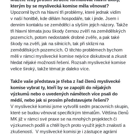
kterým by se myslivecká komise měla věnovat?
 Upozornil bych na hlavní tři problémy, které jednak vidím 
v naší honitbě, kde dělám hospodáře, tak i jinde. Jsem i 
denním kontaktu se zemědělci a slyším jejich názory. Takže 
tři hlavní témata jsou škody černou zvěří na zemědělských 
pozemcích, potom nedostatek drobné zvěře, a pak také 
škody na zvěři, jak na silnicích, tak při sklizni na 
zemědělských pozemcích. O těchto problémech bychom 
měli v rámci myslivecké komise nejvíce diskutovat a zkusit 
hledat nějaké možnosti řešení. Rozsah myslivecké komise 
velice široký, takže témat je daleko více.
 
Takže vaše představa je třeba z řad členů myslivecké 
komise vybrat ty, kteří by se zapojili do nějakých 
výzkumů nebo o uvedených námětech více psali do 
médií, nebo jak si prosím představujete řešení?
 V myslivecké komisi jsme vytvořili sedm pracovních skupin, 
které se budou věnovat specifickým tématům. Většina členů 
MK již v rámci své praxe se na mnohých projektech či 
výzkumech podílí a chtěl bych proto využít jejich znalostí a 
zkušeností. V myslivecké komisi je i zástupce agrární 