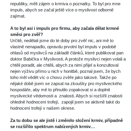
republiky, měli zájem o krmiva o poznatky. To byl pro mne 
impuls, abych se začal ještě více o myslivost odborně 
zajímat.
 
A to byl asi i impuls pro firmu, aby začala dělat krmné 
měsi pro zvěř?
 Určitě, nedělali jsme do té doby pro zvěř nic, ani mě to 
vlastně nenapadlo, opravdu prvotní byl impuls v podobě 
ohlasů od myslivců na základě článků, které publikovat pan 
doktor Babička v Myslivosti. A protože myslivci nejen volali a 
chtěli poradit, ale chtěli, abych za nimi přijel a konzultoval 
nejen výživu přímo u nich v honitbě, poznal jsem, že bych 
toho měl vědět víc o chovu zvěře jako takové. Takže po 
nějaké době jsem se zapsal na zkoušky pro mysliveckého 
hospodáře, aby mě to přinutilo zopakovat si a doplnit 
myslivecké vědomosti a znalosti. Abych si rozšířil znalosti 
ohledně hodnocení trofejí, zapojil jsem se aktivně také do 
hodnocení trofejí v našem okrese.
 
Za tu dobu se ale jistě i změnilo složení krmiv, případně 
e rozšířilo spektrum nabízených krmiv…