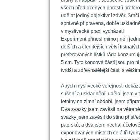
všech předložených porostů prefero
udělat jediný objektivní závěr. Srnč
právně připravena, dobře uskladněna
v myslivecké praxi vycházet!
 Experiment přinesl mimo jiné i jedn
delších a členitějších větví listnatýc
preferovaných lístků ráda konzumuje
5 cm. Tyto koncové části jsou pro ni 
tvrdší a zdřevnatělejší části s větš
 
 Abych myslivecké veřejnosti dokázal,
ušení a uskladnění, udělal jsem v t
letniny na zimní období, jsem připra
Dva svazky jsem zavěsil na větrané
vazky jsem zavěsil do stínu přístř
paprsků, a dva jsem nechal účelově
exponovaných místech celé tři týdny