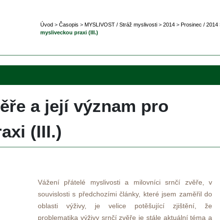
Úvod
 
>
 
Časopi
 
>
 
MYSLIVOST / Stráž myslivosti
 
>
 
2014
 
>
 
Prosinec / 2014
 
mysliveckou praxi (III.)
ěře a její význam pro 
xi (III.)
 
Vážení přátelé myslivosti a milovníci srnčí zvěře, v 
ouvislosti s předchozími články, které jsem zaměřil do 
oblasti výživy, je velice potěšující zjištění, že 
problematika výživy srnčí zvěře je stále aktuální téma a 