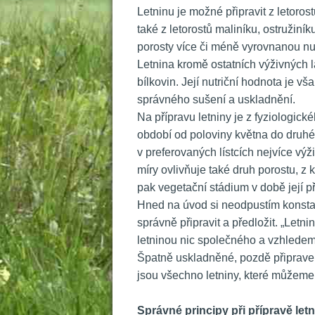
 Letninu je možné připravit z letorost
také z letorostů maliníku, ostružiní
porosty více či méně vyrovnanou nut
 Letnina kromě ostatních výživných l
bílkovin. Její nutriční hodnota je v
právného sušení a uskladnění.
 Na přípravu letniny je z fyziologick
období od poloviny května do druhé
v preferovaných lístcích nejvíce výž
míry ovlivňuje také druh porostu, z 
pak vegetační stádium v době její př
 Hned na úvod si neodpustím konstat
právně připravit a předložit. „Letni
letninou nic společného a vzhledem 
Špatně uskladněné, pozdě připraven
jsou všechno letniny, které můžeme 
 
Správné principy při přípravě let