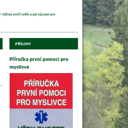
>
 
Výživa srnčí zvěře a její význam pro 
PŘÍLOHY
Příručka první pomoci pro 
myslivce