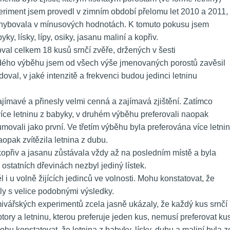
eriment jsem provedl v zimním období přelomu let 2010 a 2011, 
ohybovala v mínusových hodnotách. K tomuto pokusu jsem 
yky, lísky, lípy, osiky, jasanu maliní a kopřiv.
al celkem 18 kusů srnčí zvěře, držených v šesti 
dého výběhu jsem od všech výše jmenovaných porostů zavěsil 
oval, v jaké intenzitě a frekvenci budou jedinci letninu 
jímavé a přinesly velmi cenná a zajímavá zjištění. Zatímco 
více letninu z babyky, v druhém výběhu preferovali naopak 
zumovali jako první. Ve třetím výběhu byla preferována více letnin
aopak zvítězila letnina z dubu.
z kopřiv a jasanu zůstávala vždy až na posledním místě a byla 
statních dřevinách nezbyl jediný lístek.
 u volně žijících jedinců ve volnosti. Mohu konstatovat, že 
ly s velice podobnými výsledky.
rmivářských experimentů zcela jasně ukázaly, že každý kus srnčí 
ory a letninu, kterou preferuje jeden kus, nemusí preferovat kus
 konstatovat, že letnina z babyky, lísky, dubu a maliní byla ze