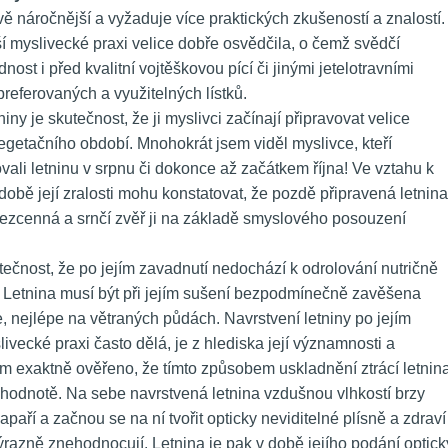
ově náročnější a vyžaduje více praktických zkušeností a znalostí. 
í myslivecké praxi velice dobře osvědčila, o čemž svědčí 
nost i před kvalitní vojtěškovou pící či jinými jetelotravními 
ferovaných a využitelných lístků.
iny je skutečnost, že ji myslivci začínají připravovat velice 
getačního období. Mnohokrát jsem viděl myslivce, kteří 
ali letninu v srpnu či dokonce až začátkem října! Ve vztahu k 
 době její zralosti mohu konstatovat, že pozdě připravená letnina 
bezcenná a srnčí zvěř ji na základě smyslového posouzení 
tečnost, že po jejím zavadnutí nedochází k odrolování nutričně 
 Letnina musí být při jejím sušení bezpodmínečně zavěšena 
, nejlépe na větraných půdách. Navrstvení letniny po jejím 
ivecké praxi často dělá, je z hlediska její významnosti a 
m exaktně ověřeno, že tímto způsobem uskladnění ztrácí letnina
ní hodnotě. Na sebe navrstvená letnina vzdušnou vlhkostí brzy 
paří a začnou se na ní tvořit opticky neviditelné plísně a zdraví 
ýrazně znehodnocují. Letnina je pak v době jejího podání opticky