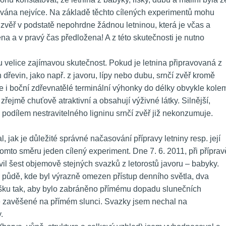
vána nejvíce. Na základě těchto cílených experimentů mohu 
í zvěř v podstatě nepohrdne žádnou letninou, která je včas a 
 a v pravý čas předložena! A z této skutečnosti je nutno 
u velice zajímavou skutečnost. Pokud je letnina připravovaná z 
h dřevin, jako např. z javoru, lípy nebo dubu, srnčí zvěř kromě 
 i boční zdřevnatělé terminální výhonky do délky obvykle kolem
zřejmě chuťově atraktivní a obsahují výživné látky. Silnější, 
ím podílem nestravitelného ligninu srnčí zvěř již nekonzumuje.
 jak je důležité správné načasování přípravy letniny resp. její 
omto směru jeden cílený experiment. Dne 7. 6. 2011, při přípravě
vil šest objemově stejných svazků z letorostů javoru – babyky. 
 půdě, kde byl výrazně omezen přístup denního světla, dva 
ešku tak, aby bylo zabráněno přímému dopadu slunečních 
 zavěšené na přímém slunci. Svazky jsem nechal na 
.