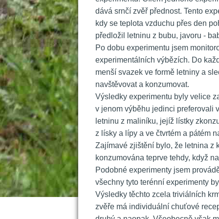
dává srnčí zvěř přednost. Tento exp
kdy se teplota vzduchu přes den p
předložil letninu z bubu, javoru - bab
 Po dobu experimentu jsem monitorov
experimentálních výbězích. Do kaž
menší svazek ve formě letniny a sled
navštěvovat a konzumovat.
 Výsledky experimentu byly velice za
v jenom výběhu jedinci preferovali 
letninu z maliníku, jejíž lístky zkon
z lísky a lípy a ve čtvrtém a pátém n
 Zajímavé zjištění bylo, že letnina 
konzumována teprve tehdy, když na o
 Podobné experimenty jsem prováděl i
všechny tyto terénní experimenty by
 Výsledky těchto zcela triviálních k
zvěře má individuální chuťové recept
druhý a naopak. Všeobecně však mohu