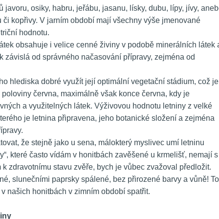
ů javoru, osiky, habru, jeřábu, jasanu, lísky, dubu, lípy, jívy, aneb
ku či kopřivy. V jarním období mají všechny výše jmenované 
riční hodnotu.
átek obsahuje i velice cenné živiny v podobě minerálních látek a
šak závislá od správného načasování přípravy, zejména od 
ého hlediska dobré využít její optimální vegetační stádium, což je 
 poloviny června, maximálně však konce června, kdy je 
ivných a využitelných látek. Výživovou hodnotu letniny z velké 
kterého je letnina připravena, jeho botanické složení a zejména 
ípravy.
ovat, že stejně jako u sena, málokterý myslivec umí letninu 
ny“, které často vídám v honitbách zavěšené u krmelišť, nemají s 
k zdravotnímu stavu zvěře, bych je vůbec zvažoval předložit. 
é, slunečními paprsky spálené, bez přirozené barvy a vůně! To 
v našich honitbách v zimním období spatřit.
niny