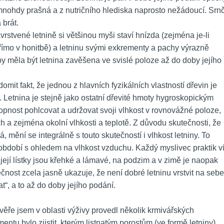
nohdy prašná a z nutričního hlediska naprosto nežádoucí. Srnčí
 brát.
stvené letnině si většinou myši staví hnízda (zejména je-li 
ímo v honitbě) a letninu svými exkrementy a pachy výrazně 
by měla být letnina zavěšena ve svislé poloze až do doby jejího 
domit fakt, že jednou z hlavních fyzikálních vlastností dřevin je 
 Letnina je stejně jako ostatní dřevité hmoty hygroskopickým 
pnost pohlcovat a udržovat svoji vlhkost v rovnovážné poloze, 
ch a zejména okolní vlhkosti a teplotě. Z důvodu skutečnosti, že 
á, mění se integrálně s touto skutečností i vlhkost letniny. To 
dobí s ohledem na vlhkost vzduchu. Každý myslivec praktik ví,
 její lístky jsou křehké a lámavé, na podzim a v zimě je naopak 
ečnost zcela jasně ukazuje, že není dobré letninu vrstvit na sebe,
t“, a to až do doby jejího podání.
věře jsem v oblasti výživy provedl několik krmivářských 
tu bylo zjistit, kterým listnatým porostům (ve formě letniny) 