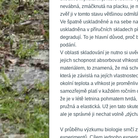
nevábná, zmáčknutá na placku, je m
zvěř ji v tomto stavu většinou odmítá
 Ve špatně uskladněné a na sebe navr
uskladněna v příručních skladech př
degradují. To je hlavní důvod, proč 
podání.
 V oblasti skladování je nutno si uvě
jejich schopnost absorbovat vlhkost.
materiálem, to znamená, že má scho
která je závislá na jejích vlastnoste
okolní teplota a vlhkost je proměnliv
amozřejmě platí v každém ročním ob
že je v létě letnina pohmatem tvrdá,
pružná a elastická. Už jen tato skut
ale je správné ji nechat volně „dýcha
 
 V průběhu výzkumu biologie srnčí z
experimentů. Cílem jednoho experimen