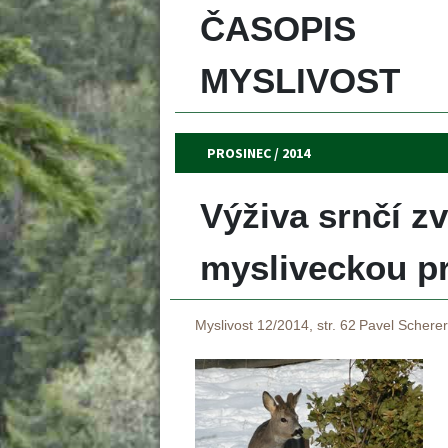
ČASOPIS 
MYSLIVOST 
PROSINEC / 2014
Výživa srnčí zv
mysliveckou pra
Myslivost 12/2014, str. 62
Pavel Scherer