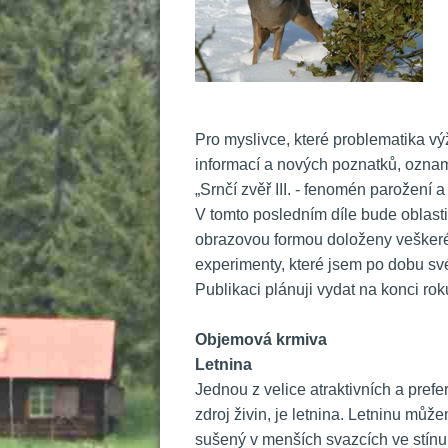
Pro myslivce, které problematika výži
informací a nových poznatků, oznamuji
„Srnčí zvěř III. - fenomén parožení a
 V tomto posledním díle bude oblast
obrazovou formou doloženy veškeré 
experimenty, které jsem po dobu své
Publikaci plánuji vydat na konci r
 
Objemová krmiva
Letnina
 Jednou z velice atraktivních a pref
zdroj živin, je letnina. Letninu může
ušený v menších svazcích ve stínu 