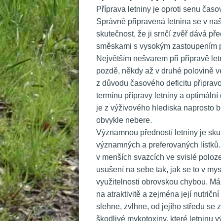
 Příprava letniny je oproti senu čas
Správně připravená letnina se v naš
kutečnost, že ji srnčí zvěř dává před
měskami s vysokým zastoupením pre
 Největším nešvarem při přípravě letn
pozdě, někdy až v druhé polovině ve
z důvodu časového deficitu připravov
termínu přípravy letniny a optimální
je z výživového hlediska naprosto 
obvykle nebere.
 Významnou předností letniny je sku
významných a preferovaných lístků.
v menších svazcích ve svislé poloze
usušení na sebe tak, jak se to v mysl
využitelnosti obrovskou chybou. Má
na atraktivitě a zejména její nutrič
lehne, zvlhne, od jejího středu se za
škodlivé mykotoxiny, které letninu v