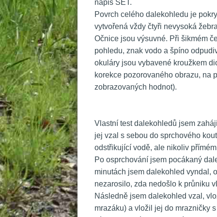
nápis SET.
 Povrch celého dalekohledu je pokry
vytvořená vždy čtyři nevysoká žebra
 Očnice jsou výsuvné. Při šikmém č
pohledu, znak vodo a špíno odpudiv
okuláry jsou vybavené kroužkem diop
korekce pozorovaného obrazu, na pr
zobrazovaných hodnot).
 
 
 Vlastní test dalekohledů jsem zaháj
jej vzal s sebou do sprchového kout
odstřikující vodě, ale nikoliv přímé
 Po osprchování jsem pocákaný dalek
minutách jsem dalekohled vyndal, ot
nezarosilo, zda nedošlo k průniku v
 Následně jsem dalekohled vzal, vlo
mrazáku) a vložil jej do mrazničky 