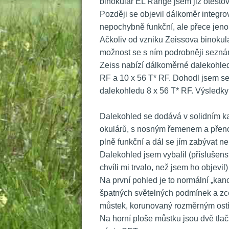
binokulár EL Range jsem již otestov
 Později se objevil dálkoměr integro
nepochybně funkční, ale přece jen
 Ačkoliv od vzniku Zeissova binokul
možnost se s ním podrobněji seznám
 Zeiss nabízí dálkoměrné dalekohled
RF a 10 x 56 T* RF. Dohodl jsem se
dalekohledu 8 x 56 T* RF. Výsledky
 
 Dalekohled se dodává v solidním kar
okulárů, s nosným řemenem a přeno
plně funkční a dál se jím zabývat n
 Dalekohled jsem vybalil (příslušen
chvíli mi trvalo, než jsem ho objevil)
 Na první pohled je to normální „kan
špatných světelných podmínek a zce
můstek, korunovaný rozměrným ostř
 Na horní ploše můstku jsou dvě tlač