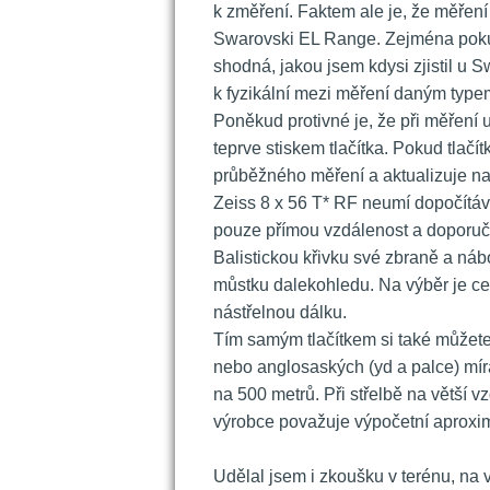
k změření. Faktem ale je, že měření j
Swarovski EL Range. Zejména pokud 
hodná, jakou jsem kdysi zjistil u 
k fyzikální mezi měření daným typem 
 Poněkud protivné je, že při měření 
teprve stiskem tlačítka. Pokud tlačít
průběžného měření a aktualizuje n
 Zeiss 8 x 56 T* RF neumí dopočítá
pouze přímou vzdálenost a doporuč
Balistickou křivku své zbraně a náb
můstku dalekohledu. Na výběr je cel
nástřelnou dálku.
 Tím samým tlačítkem si také můžete
nebo anglosaských (yd a palce) mír
na 500 metrů. Při střelbě na větší v
výrobce považuje výpočetní aproxi
 
 Udělal jsem i zkoušku v terénu, na 