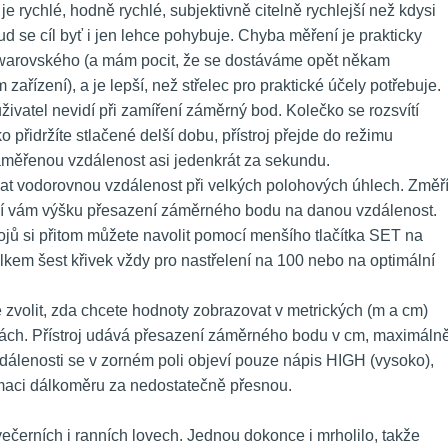
e rychlé, hodně rychlé, subjektivně citelně rychlejší než kdysi 
se cíl byť i jen lehce pohybuje. Chyba měření je prakticky 
Swarovského (a mám pocit, že se dostáváme opět někam 
zařízení), a je lepší, než střelec pro praktické účely potřebuje.
uživatel nevidí při zamíření záměrný bod. Kolečko se rozsvítí 
ko přidržíte stlačené delší dobu, přístroj přejde do režimu 
aměřenou vzdálenost asi jedenkrát za sekundu.
vat vodorovnou vzdálenost při velkých polohových úhlech. Změří
í vám výšku přesazení záměrného bodu na danou vzdálenost. 
ojů si přitom můžete navolit pomocí menšího tlačítka SET na 
kem šest křivek vždy pro nastřelení na 100 nebo na optimální 
 zvolit, zda chcete hodnoty zobrazovat v metrických (m a cm) 
ách. Přístroj udává přesazení záměrného bodu v cm, maximálně
zdálenosti se v zorném poli objeví pouze nápis HIGH (vysoko), 
maci dálkoměru za nedostatečně přesnou.
večerních i ranních lovech. Jednou dokonce i mrholilo, takže 