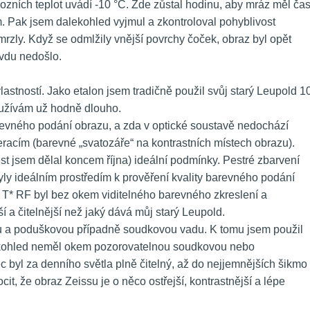
ozních teplot uvádí -10 °C. Zde zůstal hodinu, aby mráz měl čas
. Pak jsem dalekohled vyjmul a zkontroloval pohyblivost 
rzly. Když se odmlžily vnější povrchy čoček, obraz byl opět 
avdu nedošlo.
astností. Jako etalon jsem tradičně použil svůj starý Leupold 10
používám už hodně dlouho.
evného podání obrazu, a zda v optické soustavě nedochází 
cím (barevné „svatozáře“ na kontrastních místech obrazu). 
st jsem dělal koncem října) ideální podmínky. Pestré zbarvení 
ly ideálním prostředím k prověření kvality barevného podání 
6 T* RF byl bez okem viditelného barevného zkreslení a 
í a čitelnější než jaký dává můj starý Leupold.
u a poduškovou případně soudkovou vadu. K tomu jsem použil 
kohled neměl okem pozorovatelnou soudkovou nebo 
byl za denního světla plně čitelný, až do nejjemnějších šikmo 
it, že obraz Zeissu je o něco ostřejší, kontrastnější a lépe 