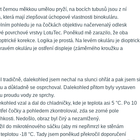
t černou měkkou umělou pryží, na bocích tubusů jsou z ní 
, která mají zlepšovat úchopové vlastnosti binokuláru.
elním pohledu je na čočkách objektivu načervenalý odlesk 
é povrchové vrstvy LotuTec. Poněkud mě zarazilo, že oba 
trické korekce. Logika je prostá. Na levém okuláru je dioptrick
avém okuláru je ostření displeje (záměrného kroužku a 
il tradičně, dalekohled jsem nechal na slunci ohřát a pak jsem si
u a důkladně se osprchoval. Dalekohled přitom byly vystaven 
mu proudu vody ze sprchy.
ohled vzal a dal do chladničky, kde je teplota asi 5 °C. Po 10 
řel čočky a pohledem zkontroloval, zda se zorné pole 
lhkosti. Nedošlo, obraz byl čirý a nezamlžený.
žil do mikroténového sáčku (aby mi nepřimrzl ke stěnám 
s teplotou -18 °C. Tady jsem poněkud překročil doporučení 