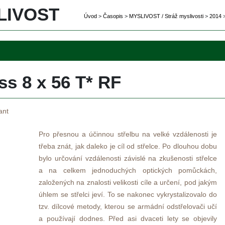
IVOST 
Úvod
 
>
 
Časopi
 
>
 
MYSLIVOST / Stráž myslivosti
 
>
 
2014
 
ss 8 x 56 T* RF
ant
 
Pro přesnou a účinnou střelbu na velké vzdálenosti je 
třeba znát, jak daleko je cíl od střelce. Po dlouhou dobu 
bylo určování vzdálenosti závislé na zkušenosti střelce 
a na celkem jednoduchých optických pomůckách, 
založených na znalosti velikosti cíle a určení, pod jakým 
úhlem se střelci jeví. To se nakonec vykrystalizovalo do 
tzv. dílcové metody, kterou se armádní odstřelovači učí 
a používají dodnes. Před asi dvaceti lety se objevily 