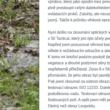
výrobce, který jako spodní mez prov
plně prostoupit celým dalekohledem
ovládacích prvků. Zatuhly, ale nezam
jasný. Takže k průniku vlhkosti opr
 
 Nyní došlo na zkoumání optických vl
x 50 Tactical, který pro tyto účely 
 Napřed jsem posuzoval věrnost bar
někde k nežádoucím odrazům a abera
K tomu mi letošní podzim poskytl (te
vegetace a dlouhé podzimní stíny by
nepřeberně příležitostí. Zeiss 8 x 5
přiznávám, že jeho obraz byl jasnějš
 Pak jsem zkoumal na ostrost obraz
testovací obrazec ISO 12233. Dale
poduškovou vadu. Testovací obrazec 
šrafovaných polí. A opět jsem měl poc
čitelný než obraz Leupoldu.