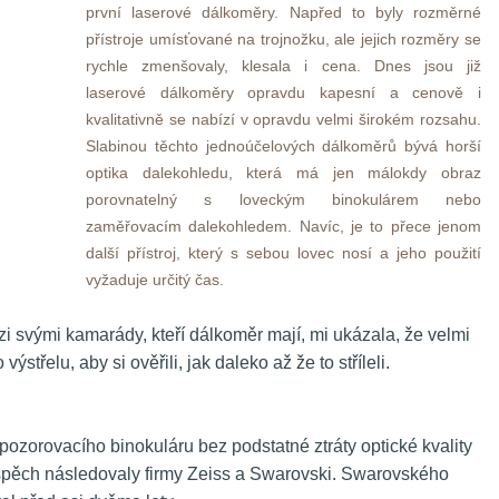
první laserové dálkoměry. Napřed to byly rozměrné 
přístroje umísťované na trojnožku, ale jejich rozměry se 
rychle zmenšovaly, klesala i cena. Dnes jsou již 
laserové dálkoměry opravdu kapesní a cenově i 
kvalitativně se nabízí v opravdu velmi širokém rozsahu. 
 Slabinou těchto jednoúčelových dálkoměrů bývá horší 
optika dalekohledu, která má jen málokdy obraz 
porovnatelný s loveckým binokulárem nebo 
zaměřovacím dalekohledem. Navíc, je to přece jenom 
další přístroj, který s sebou lovec nosí a jeho použití 
vyžaduje určitý čas. 
zi svými kamarády, kteří dálkoměr mají, mi ukázala, že velmi 
ýstřelu, aby si ověřili, jak daleko až že to stříleli. 
pozorovacího binokuláru bez podstatné ztráty optické kvality 
spěch následovaly firmy Zeiss a Swarovski. Swarovského 