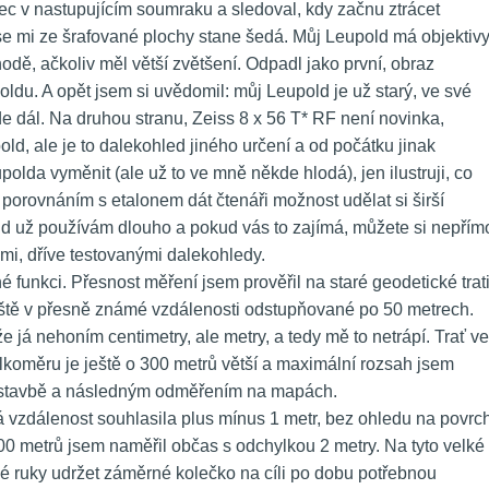
ec v nastupujícím soumraku a sledoval, kdy začnu ztrácet 
 se mi ze šrafované plochy stane šedá. Můj Leupold má objektivy
dě, ačkoliv měl větší zvětšení. Odpadl jako první, obraz 
oldu. A opět jsem si uvědomil: můj Leupold je už starý, ve své 
e dál. Na druhou stranu, Zeiss 8 x 56 T* RF není novinka, 
ld, ale je to dalekohled jiného určení a od počátku jinak 
da vyměnit (ale už to ve mně někde hlodá), jen ilustruji, co 
porovnáním s etalonem dát čtenáři možnost udělat si širší 
ld už používám dlouho a pokud vás to zajímá, můžete si nepřímo
ými, dříve testovanými dalekohledy.
funkci. Přesnost měření jsem prověřil na staré geodetické trati
ště v přesně známé vzdálenosti odstupňované po 50 metrech. 
e já nehoním centimetry, ale metry, a tedy mě to netrápí. Trať ve 
koměru je ještě o 300 metrů větší a maximální rozsah jsem 
ástavbě a následným odměřením na mapách.
 vzdálenost souhlasila plus mínus 1 metr, bez ohledu na povrch
0 metrů jsem naměřil občas s odchylkou 2 metry. Na tyto velké 
né ruky udržet záměrné kolečko na cíli po dobu potřebnou 