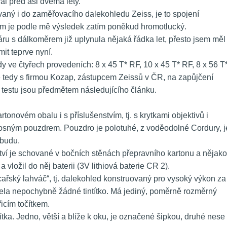
al před asi dvěma lety.
vaný i do zaměřovacího dalekohledu Zeiss, je to spojení 
om je podle mě výsledek zatím poněkud hromotlucký.
áru s dálkoměrem již uplynula nějaká řádka let, přesto jsem měl 
it teprve nyní.
y ve čtyřech provedeních: 8 x 45 T* RF, 10 x 45 T* RF, 8 x 56 T*
 tedy s firmou Kozap, zástupcem Zeissů v ČR, na zapůjčení 
 testu jsou předmětem následujícího článku.
tonovém obalu i s příslušenstvím, tj. s krytkami objektivů i 
sným pouzdrem. Pouzdro je polotuhé, z voděodolné Cordury, je
ebudu.
ství je schované v bočních stěnách přepravního kartonu a nějako
 a vložil do něj baterii (3V lithiová baterie CR 2).
cařský lahváč“, tj. dalekohled konstruovaný pro vysoký výkon za 
la nepochybně žádné tintítko. Má jediný, poměrně rozměrný 
icím točítkem.
ítka. Jedno, větší a blíže k oku, je označené šipkou, druhé nese 