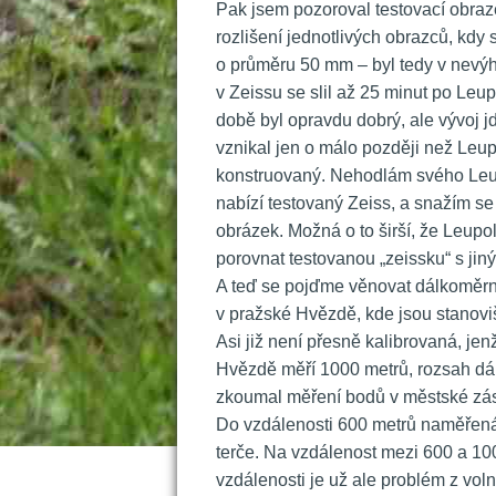
 Pak jsem pozoroval testovací obraz
rozlišení jednotlivých obrazců, kdy
o průměru 50 mm – byl tedy v nevýho
v Zeissu se slil až 25 minut po Leup
době byl opravdu dobrý, ale vývoj jd
vznikal jen o málo později než Leupo
konstruovaný. Nehodlám svého Leupol
nabízí testovaný Zeiss, a snažím se 
obrázek. Možná o to širší, že Leupo
porovnat testovanou „zeissku“ s jin
 A teď se pojďme věnovat dálkoměrné 
v pražské Hvězdě, kde jsou stanovi
Asi již není přesně kalibrovaná, jenž
Hvězdě měří 1000 metrů, rozsah dál
zkoumal měření bodů v městské z
 Do vzdálenosti 600 metrů naměřená
terče. Na vzdálenost mezi 600 a 100
vzdálenosti je už ale problém z vol