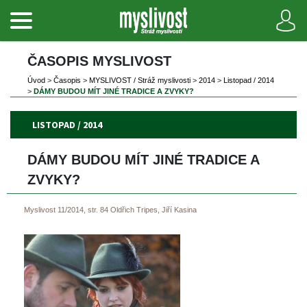
ČASOPIS MYSLIVOST 
Úvod
 
>
 
Časopi
 
>
 
MYSLIVOST / Stráž myslivosti
 
>
 
2014
 
>
 
Listopad / 2014
>
 
DÁMY BUDOU MÍT JINÉ TRADICE A ZVYKY?
LISTOPAD / 2014
DÁMY BUDOU MÍT JINÉ TRADICE A 
ZVYKY?
Myslivost 11/2014, str. 84
Oldřich Tripes, Jiří Kasina
 