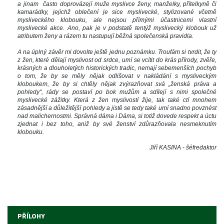
a jinam často doprovázejí muže myslivce ženy, manželky, přítelkyně či 
kamarádky, jejichž oblečení je sice myslivecké, stylizované včetně 
mysliveckého klobouku, ale nejsou přímými účastnicemi vlastní 
myslivecké akce. Ano, pak je v podstatě tentýž myslivecký klobouk už 
atributem ženy a rázem tu nastupují běžná společenská pravidla.
A na úplný závěr mi dovolte ještě jednu poznámku. Troufám si tvrdit, že ty 
z žen, které dělají myslivost od srdce, umí se vcítit do krás přírody, zvěře, 
krásných a dlouholetých historických tradic, nemají sebemenších pochyb 
o tom, že by se měly nějak odlišovat v nakládání s mysliveckým 
kloboukem, že by si chtěly nějak zvýrazňovat svá „ženská práva a 
pohledy“, rády se postaví po bok mužům a sdílejí s nimi společné 
myslivecké zážitky. Která z žen myslivostí žije, tak také ctí mnohem 
zásadnější a důležitější pohledy a jistě se tedy také umí snadno povznést 
nad malichernostmi. Správná dáma i Dáma, si totiž dovede respekt a úctu 
zjednat i bez toho, aniž by své ženství zdůrazňovala nesmeknutím 
klobouku. 
Jiří KASINA - šéfredaktor
 
 
 
PŘÍLOHY