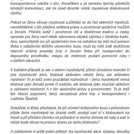
korespondence odešla s doc. Kovaříkem a já nemohu fyzicky předložit 
tehdejší komunikaci, tak mi snad dovolte volně zopakovat diskutované 
závěry.
Pokud se žena věnuje myslivosti a přihlásí se do řad aktivních myslivců, 
neoddělitelně s tím přejímá veškerá práva a povinnosti společná mužům 
a ženám. Přebírá tudíž i povinnost ctít a dodržovat tradice a zvyky, 
opravdu pro ženy není nikde stanovena nějaká výjimka z hlediska tradic. 
Ano, samozřejmě asi při společném lovu na naháňce by měl muž pomoci 
třeba s odtažením těžšího uloveného kusu, muži by měli jistě dodržovat 
obecně známá pravidla úcty k ženám třeba při nastupování do 
dopravního prostředku, vstupu do místnosti, podání pomocné ruky i 
v dalších situacích. 
V každém případě je ale u aktivní myslivkyně, přímé účastnice lovecké či 
jiné myslivecké akce, klobouk atributem nikoliv ženy, ale atributem 
myslivce! To je totiž onen prazáklad rozhodnutí – žena myslivkyně nemá 
klobouk jako ženský prvek či ozdobu, ale klobouk jako součást oblečení 
a vybavení myslivce! A s tím spojenými právy a povinnostmi. To je totiž 
ten hlavní argument, který akceptoval před lety v korespondenci i 
Ladislav Špaček. 
Dokážete si třeba představit, že při ulovení trofejového kusu s průvodcem 
přijde žena myslivkyně ke zhaslé zvěři, postojí nad ní s kloboukem na 
hlavě a při předání úlomku od průvodce si vezme úlomek do ruky a pak si 
nějak bude dávat na pravou stranu za stuhu klobouku?
A uvědomme si ještě jeden příklad. Na myslivecké akce, výstavy, zkoušky 