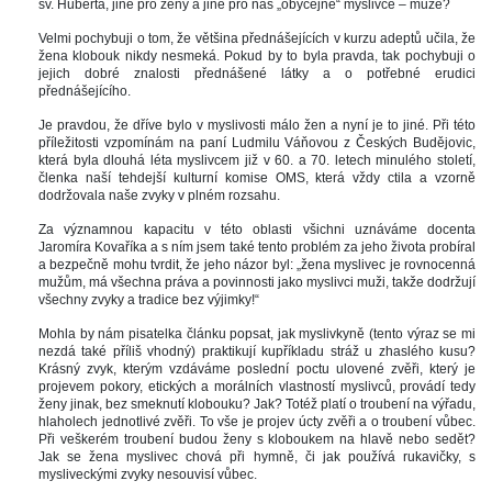
v. Huberta, jiné pro ženy a jiné pro nás „obyčejné“ myslivce – muže?
Velmi pochybuji o tom, že většina přednášejících v kurzu adeptů učila, že 
žena klobouk nikdy nesmeká. Pokud by to byla pravda, tak pochybuji o 
jejich dobré znalosti přednášené látky a o potřebné erudici 
přednášejícího.
Je pravdou, že dříve bylo v myslivosti málo žen a nyní je to jiné. Při této 
příležitosti vzpomínám na paní Ludmilu Váňovou z Českých Budějovic, 
která byla dlouhá léta myslivcem již v 60. a 70. letech minulého století, 
členka naší tehdejší kulturní komise OMS, která vždy ctila a vzorně 
dodržovala naše zvyky v plném rozsahu.
Za významnou kapacitu v této oblasti všichni uznáváme docenta 
Jaromíra Kovaříka a s ním jsem také tento problém za jeho života probíral 
a bezpečně mohu tvrdit, že jeho názor byl: „žena myslivec je rovnocenná 
mužům, má všechna práva a povinnosti jako myslivci muži, takže dodržují 
všechny zvyky a tradice bez výjimky!“
Mohla by nám pisatelka článku popsat, jak myslivkyně (tento výraz se mi 
nezdá také příliš vhodný) praktikují kupříkladu stráž u zhaslého kusu? 
Krásný zvyk, kterým vzdáváme poslední poctu ulovené zvěři, který je 
projevem pokory, etických a morálních vlastností myslivců, provádí tedy 
ženy jinak, bez smeknutí klobouku? Jak? Totéž platí o troubení na výřadu, 
hlaholech jednotlivé zvěři. To vše je projev úcty zvěři a o troubení vůbec. 
Při veškerém troubení budou ženy s kloboukem na hlavě nebo sedět? 
Jak se žena myslivec chová při hymně, či jak používá rukavičky, s 
mysliveckými zvyky nesouvisí vůbec.