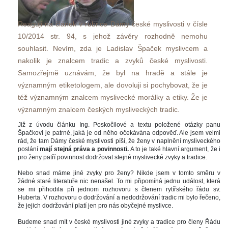
Reaguji na článek v rubrice Dámy české myslivosti v čísle 
10/2014 str. 94, s jehož závěry rozhodně nemohu 
ouhlasit. Nevím, zda je Ladislav Špaček myslivcem a 
nakolik je znalcem tradic a zvyků české myslivosti. 
Samozřejmě uznávám, že byl na hradě a stále je 
významným etiketologem, ale dovoluji si pochybovat, že je 
též významným znalcem myslivecké morálky a etiky. Že je 
významným znalcem českých mysliveckých tradic. 
Již z úvodu článku Ing. Poskočilové a textu položené otázky panu 
Špačkovi je patrné, jaká je od něho očekávána odpověď. Ale jsem velmi 
rád, že tam Dámy české myslivosti píší, že ženy v naplnění mysliveckého 
poslání 
mají stejná práva a povinnosti. 
A to je také hlavní argument, že i 
pro ženy patří povinnost dodržovat stejné myslivecké zvyky a tradice.
Nebo snad máme jiné zvyky pro ženy? Nikde jsem v tomto směru v 
žádné staré literatuře nic nenašel. To mi připomíná jednu událost, která 
e mi přihodila při jednom rozhovoru s členem rytířského řádu sv. 
Huberta. V rozhovoru o dodržování a nedodržování tradic mi bylo řečeno, 
že jejich dodržování platí jen pro nás obyčejné myslivce.
Budeme snad mít v české myslivosti jiné zvyky a tradice pro členy Řádu 