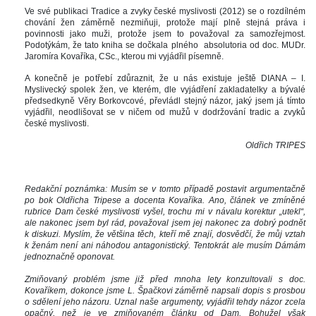
Ve své publikaci Tradice a zvyky české myslivosti (2012) se o rozdílném 
chování žen záměrně nezmiňuji, protože mají plně stejná práva i 
povinnosti jako muži, protože jsem to považoval za samozřejmost. 
Podotýkám, že tato kniha se dočkala plného absolutoria od doc. MUDr. 
Jaromíra Kovaříka, CSc., kterou mi vyjádřil písemně.
A konečně je potřebí zdůraznit, že u nás existuje ještě DIANA – I. 
Myslivecký spolek žen, ve kterém, dle vyjádření zakladatelky a bývalé 
předsedkyně Věry Borkovcové, převládl stejný názor, jaký jsem já tímto 
vyjádřil, neodlišovat se v ničem od mužů v dodržování tradic a zvyků 
české myslivosti.
Oldřich TRIPES
 
Redakční poznámka: Musím se v tomto případě postavit argumentačně 
po bok Oldřicha Tripese a docenta Kovaříka. Ano, článek ve zmíněné 
rubrice Dam české myslivosti vyšel, trochu mi v návalu korektur „utekl“, 
ale nakonec jsem byl rád, považoval jsem jej nakonec za dobrý podnět 
k diskuzi. Myslím, že většina těch, kteří mě znají, dosvědčí, že můj vztah 
k ženám není ani náhodou antagonistický. Tentokrát ale musím Dámám 
jednoznačně oponovat.
Zmiňovaný problém jsme již před mnoha lety konzultovali s doc. 
Kovaříkem, dokonce jsme L. Špačkovi záměrně napsali dopis s prosbou 
o sdělení jeho názoru. Uznal naše argumenty, vyjádřil tehdy názor zcela 
opačný, než je ve zmiňovaném článku od Dam. Bohužel však 