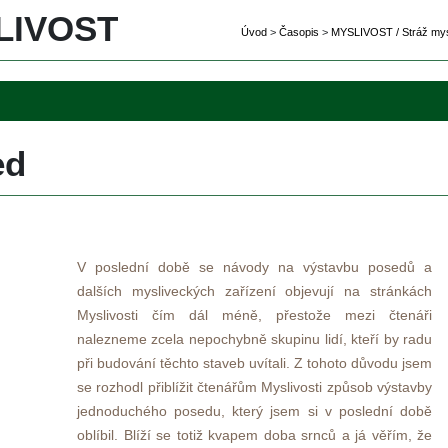
IVOST 
Úvod
 
>
 
Časopi
 
>
 
MYSLIVOST / Stráž mysl
d 
V poslední době se návody na výstavbu posedů a 
dalších mysliveckých zařízení objevují na stránkách 
Myslivosti čím dál méně, přestože mezi čtenáři 
nalezneme zcela nepochybně skupinu lidí, kteří by radu 
při budování těchto staveb uvítali. Z tohoto důvodu jsem 
e rozhodl přiblížit čtenářům Myslivosti způsob výstavby 
jednoduchého posedu, který jsem si v poslední době 
oblíbil. Blíží se totiž kvapem doba srnců a já věřím, že 