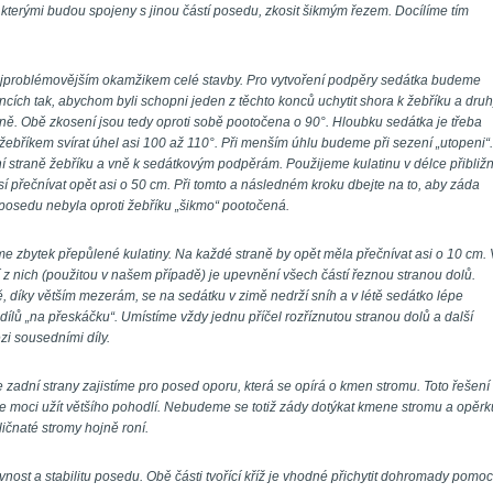
e, kterými budou spojeny s jinou částí posedu, zkosit šikmým řezem. Docílíme tím 
ejproblémovějším okamžikem celé stavby. Pro vytvoření podpěry sedátka budeme 
ncích tak, abychom byli schopni jeden z těchto konců uchytit shora k žebříku a druh
aně. Obě zkosení jsou tedy oproti sobě pootočena o 90°. Hloubku sedátka je třeba 
ebříkem svírat úhel asi 100 až 110°. Při menším úhlu budeme při sezení „utopeni“. 
 straně žebříku a vně k sedátkovým podpěrám. Použijeme kulatinu v délce přibližn
 přečnívat opět asi o 50 cm. Při tomto a následném kroku dbejte na to, aby záda 
posedu nebyla oproti žebříku „šikmo“ pootočená.
e zbytek přepůlené kulatiny. Na každé straně by opět měla přečnívat asi o 10 cm. V
í z nich (použitou v našem případě) je upevnění všech částí řeznou stranou dolů. 
díky větším mezerám, se na sedátku v zimě nedrží sníh a v létě sedátko lépe 
 dílů „na přeskáčku“. Umístíme vždy jednu příčel rozříznutou stranou dolů a další 
i sousedními díly.
 zadní strany zajistíme pro posed oporu, která se opírá o kmen stromu. Toto řešení 
 moci užít většího pohodlí. Nebudeme se totiž zády dotýkat kmene stromu a opěrku
ičnaté stromy hojně roní. 
vnost a stabilitu posedu. Obě části tvořící kříž je vhodné přichytit dohromady pomocí