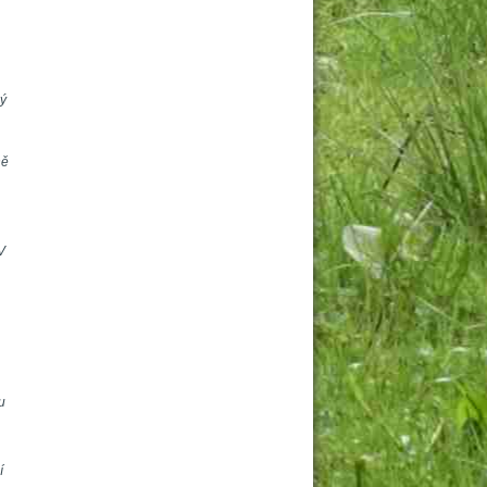
ý 
ě 
 
 
 