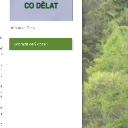
Ukázka z přílohy
, 
o 
Zobrazit celý obsah
y 
í 
o 
d 
u 
e 
. 
é 
t 
ě 
o 