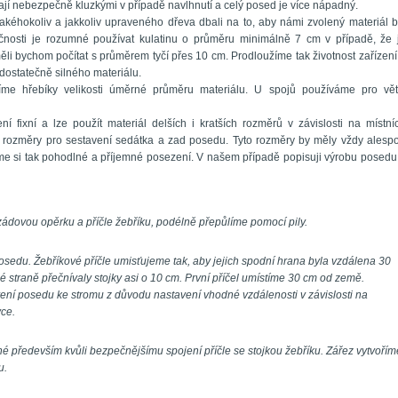
ají nebezpečně kluzkými v případě navlhnutí a celý posed je více nápadný. 
jakéhokoliv a jakkoliv upraveného dřeva dbali na to, aby námi zvolený materiál by
čnosti je rozumné používat kulatinu o průměru minimálně 7 cm v případě, že j
ěli bychom počítat s průměrem tyčí přes 10 cm. Prodloužíme tak životnost zařízení 
statečně silného materiálu. 
íme hřebíky velikosti úměrné průměru materiálu. U spojů používáme pro větš
fixní a lze použít materiál delších i kratších rozměrů v závislosti na místníc
 rozměry pro sestavení sedátka a zad posedu. Tyto rozměry by měly vždy alespo
me si tak pohodlné a příjemné posezení. V našem případě popisuji výrobu posedu 
, zádovou opěrku a příčle žebříku, podélně přepůlíme pomocí pily.
osedu. Žebříkové příčle umisťujeme tak, aby jejich spodní hrana byla vzdálena 30 
 straně přečnívaly stojky asi o 10 cm. První příčel umístíme 30 cm od země. 
vení posedu ke stromu z důvodu nastavení vhodné vzdálenosti v závislosti na 
ce.
né především kvůli bezpečnějšímu spojení příčle se stojkou žebříku. Zářez vytvoříme
u.