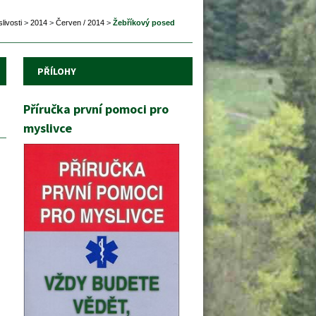
ivosti
 
>
 
2014
 
>
 
Červen / 2014
 
>
 
Žebříkový posed 
PŘÍLOHY
Příručka první pomoci pro 
myslivce