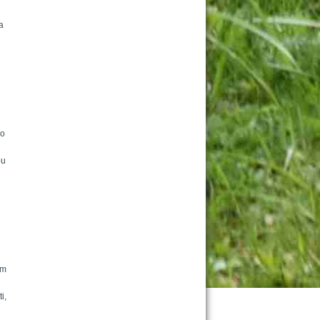
 
o 
u 
m 
, 