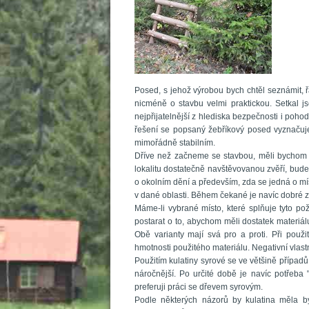
Posed, s jehož výrobou bych chtěl seznámit, 
nicméně o stavbu velmi praktickou. Setkal js
nejpřijatelnější z hlediska bezpečnosti i poh
řešení se popsaný žebříkový posed vyznačuje 
mimořádně stabilním.
Dříve než začneme se stavbou, měli bychom si
lokalitu dostatečně navštěvovanou zvěří, bud
o okolním dění a především, zda se jedná o mís
v dané oblasti. Během čekané je navíc dobré z
Máme-li vybrané místo, které splňuje tyto p
postarat o to, abychom měli dostatek materiál
Obě varianty mají svá pro a proti. Při pou
hmotnosti použitého materiálu. Negativní vlastn
Použitím kulatiny syrové se ve většině přípa
náročnější. Po určité době je navíc potřeb
preferuji práci se dřevem syrovým. 
Podle některých názorů by kulatina měla b