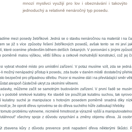
mnozí myslivci využijí pro lov i obeznávání i takovýto 
jednoduchý a relativně nenáročný typ posedu. 
řadíme mezi posedy žebříkové. Jedná se o stavbu nenáročnou na materiál i na čas
em se již s více způsoby řešení žebříkových posedů, avšak tento se mi jeví jak
odlí, které oceníme především během delších čekaných. V porovnání s jinými způsob
poměrně malou výškou, větší šířkou a celkově mohutnější konstrukcí, což jej čin
 vybrat vhodné místo pro umístění zařízení. V potaz musíme vzít, zda se jedná 
e-li možný nenápadný přístup k posedu, zda bude v daném místě dostatečný přehle
to bezpečné pro případnou střelbu. Pozor si musíme dát i na převládající směr větr
ůstat alespoň částečně ukryt za okolními větvemi.
ožadavky, můžeme začít se samotným budováním zařízení. V první řadě se musím
u v podobě smrkové kulatiny. Ke stavbě lze použít jak kulatinu suchou, tak syrovou
žití kulatiny suché je manipulace s hotovým posedem poměrně snadná díky nízk
ostí je, že oproti dřevu syrovému se do dřeva suchého hůře zatloukají hřebíky. 
dů tomuto problému vyhneme, nicméně hmotnost je výrazně vyšší a manipulovatelnos
a "utáhnout" všechny spoje z důvodu vysychání a změny objemu dřeva. Já osobn
ýt zbavena kůry z důvodu prevence proti napadení dřeva některými škůdci. P