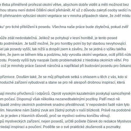
Je třeba přiměřeně prořezat okolní větve, abychom dobře viděli a měli možnost bez 
hou stranu není dobré čištění okolí přehánět. Ať už z důvodu zakrytí osoby sedící na
 Při přehnaném vyřezání okolní vegetace se v mnoha případech stane, že zvěř místu 
láku“ pro tiché přiblížení k posedu. Všechna naše práce bude zbytečná, pokud zvěř 
e zdát nedostatečná. Jelikož se pohybuji v lesní honitbě, je tento posed 
o podmínkám. Je tudíž možné, že pro honitby polní by byl stavbou nevyhovující. 
jak posedy vyšší, tak nižší a dospěl jsem k závěru, že se jedná o výšku takřka 
lém, že jsem se během léta a podzimu, kdy vyrostla okolní vegetace, ocitl příliš nízk
ostu. Posedy vyšší byly naopak často problematické z hlediska okolních větví. Pro 
, což je mnohdy práce časově náročná a například při budování posedu pro čekano
 příznivce. Doufám také, že se můj příspěvek setká s ohlasem u těch z vás, kdo si 
noduché zařízení vybudovat a stane se pro ně alespoň drobnou inspirací, která 
jí mnoho přívrženců i odpůrců. Oproti vysokým kazatelnám poskytují samozřejmě 
 počasí. Disponují však několika nezanedbatelnými pozitivy. Patří mezi ně 
 případě změny okolních podmínek snadno přestěhovat. V neposlední řadě nám tyto 
kolím. Neunikne nám žádný zvuk ani žádný pohyb v naší blízkosti. Právě na podobné
A to je jeden z hlavních důvodů, proč se myslivci svému koníčku věnují.
pů mysliveckých zařízení, nejen posedů, určitě pošlete článek do redakce Myslivosti
í hledají inspiraci a poučení. Podělte se o své praktické zkušenosti a poznatky.