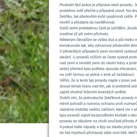
Poslední fází práce je příprava okolí posedu. 
problému zvěř přečíst a případně ulovit. Na dru
žebříku, tak především kvůli opatrnosti zvěře.
nevěří a přestane jej navštěvovat. 
Další velmi podstatnou částí je vyčištění „šou
zradíme již při svém příchodu.
Některým čtenářům se výška dva a půl metru můž
konstruován tak, aby vyhovoval především těmt
V předešlých případech jsem nicméně vyzkoušel 
ideální. U posedů nižších se často vyskytl prob
nad zemí a neviděl jsem do okolní trávy a podr
dobrý přehled byla potřeba spousta ořezávání
na zvěř černou se jedná o krok až nežádoucí.
Věřím, že si tento typ posedu najde v praxi své
dosud lámali hlavu nad tím, jak si podobně jed
zajistí vhodné řešením loveckých potřeb.
Dobře vím, že jednoduché žebříkové posedy ma
méně pohodlí a nulovou ochranu proti rozmarům
zejména mobilita celého zařízení, které lze v
typy posedů zajistí bezprostřední kontakt s o
posedu se stáváme na chvíli součástí přírody. 
A pokud máte nápady a tipy na stavbu jiných ty
do řad myslivců přicházejí stále noví lidé, kteř