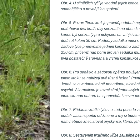
Obr. 4: U silnějších tyčí je vhodné jejich konc
nadnějšího a pevnějšího spojení.
 
Obr. 5: Pozor! Tento krok je pravděpodobně n
potřebovat dva kratší díly seříznuté na obou ko
konec byl seříznutý pro uchycení na vnější str
dodržet kolem 50 cm. Podpěry sedátka musí s ž
Zádové tyče připevníme jedním koncem k zadní
250 cm, přičemž nad horní úroveň sedátka musí
byla dostatečně srovnaná a vrchní konstrukce 
 
Obr. 6: Pro sedátko a zádovou opěrku použijem
tomto kroku se nabízejí dvě různá řešení. Prvn
Jedná se o variantu méně pohodlnou, nicméně, 
osychá. Alternativou je rozmístění jednotlivých
touto stranou nahoru bez ponechání mezer mez
 
Obr. 7: Přidáním krátké tyče na záda posedu ze
oddálí vlastní opěrku od kmene a my si budeme
nám nebude znečišťovat pryskyřice, kterou jehl
 
Obr. 8: Sestavením fixačního kříže zajistíme pe