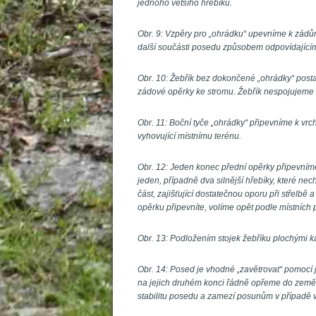
jednoho většího hřebíku.
 
Obr. 9: Vzpěry pro „ohrádku“ upevníme k zádům
další součásti posedu způsobem odpovídajícím 
 
Obr. 10: Žebřík bez dokončené „ohrádky“ posta
zádové opěrky ke stromu. Žebřík nespojujeme
 
Obr. 11: Boční tyče „ohrádky“ připevníme k vr
vyhovující místnímu terénu.
 
Obr. 12: Jeden konec přední opěrky připevníme
jeden, případně dva silnější hřebíky, které n
část, zajišťující dostatečnou oporu při střelbě
opěrku připevníte, volíme opět podle místních
 
Obr. 13: Podložením stojek žebříku plochými k
 
Obr. 14: Posed je vhodné „zavětrovat“ pomocí 
na jejich druhém konci řádně opřeme do země, 
tabilitu posedu a zamezí posunům v případě v
 