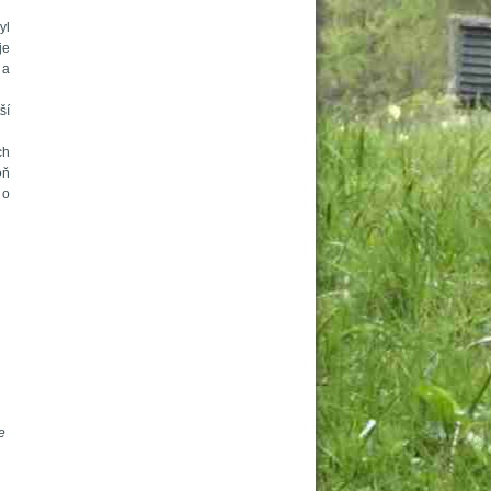
l 
e 
a 
í 
h 
ň 
o 
 