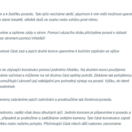
 a k žebříku posedu. Tyto tyče necháme delší, abychom k nim měli možnost upevni
dané lokalitě, střelbě dolů ze svahu nebo vzhůru proti němu.
víme a opřeme zády o strom. Pomocí vázacího drátu přichytíme posed v oblasti 
 se stromem pomocí hřebíků!
cholové části zad a jejich druhé konce upevníme k bočním vzpěrám ve výšce 
 ke zbývající konstrukci pomocí jediného hřebíku. Na druhém konci použijeme 
echáme vyčnívat a můžeme na ně druhou část opěrky položit. Získáme tak pohyblivou 
 a umožňující zároveň její odklápění pro pohodlný výstup na posed. Výšku, do které 
 podmínek.
ameny zabráníme jejich zahnívání a prodloužíme tak životnost posedu.
jednoho, raději však dvou dlouhých tyčí. Jedním koncem je připevníme k posedu a 
případně je podložíme a zatěžkáme velkými kameny. Tyto části konstrukce zajistí 
ětru nebo našeho pohybu. Přečnívající části všech dílů nakonec zarovnáme.