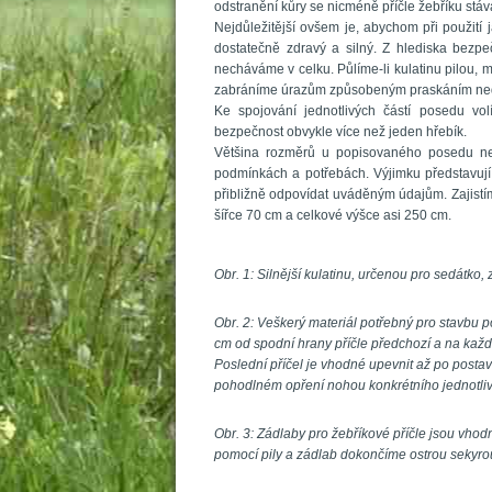
odstranění kůry se nicméně příčle žebříku stáv
Nejdůležitější ovšem je, abychom při použití 
dostatečně zdravý a silný. Z hlediska bezpe
necháváme v celku. Půlíme-li kulatinu pilou, m
zabráníme úrazům způsobeným praskáním nedo
Ke spojování jednotlivých částí posedu vol
bezpečnost obvykle více než jeden hřebík.
Většina rozměrů u popisovaného posedu není 
podmínkách a potřebách. Výjimku představují
přibližně odpovídat uváděným údajům. Zajistí
šířce 
70 cm
 a celkové výšce asi 
250 cm
.
 
Obr. 1: Silnější kulatinu, určenou pro sedátko
 
Obr. 2: Veškerý materiál potřebný pro stavbu p
cm od spodní hrany příčle předchozí a na každé
Poslední příčel je vhodné upevnit až po posta
pohodlném opření nohou konkrétního jednotliv
 
Obr. 3: Zádlaby pro žebříkové příčle jsou vhod
pomocí pily a zádlab dokončíme ostrou sekyro
 