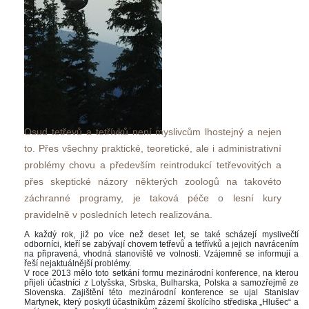
Osud tetřevů a tetřívků není myslivcům lhostejný a nejen 
to. Přes všechny praktické, teoretické, ale i administrativní 
problémy chovu a především reintrodukcí tetřevovitých a 
přes skeptické názory některých zoologů na takovéto 
záchranné programy, je taková péče o lesní kury 
pravidelně v posledních letech realizována.
A každý rok, již po více než deset let, se také scházejí myslivečtí 
odborníci, kteří se zabývají chovem tetřevů a tetřívků a jejich navrácením 
na připravená, vhodná stanoviště ve volnosti. Vzájemně se informují a 
řeší nejaktuálnější problémy. 
V roce 2013 mělo toto setkání formu mezinárodní konference, na kterou 
přijeli účastníci z Lotyšska, Srbska, Bulharska, Polska a samozřejmě ze 
Slovenska. Zajištění této mezinárodní konference se ujal Stanislav 
Martynek, který poskytl účastníkům zázemí školícího střediska „Hlušec“ a 