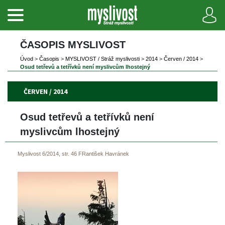
ČASOPIS MYSLIVOST 
Úvod
 
>
 
Časopi
 
>
 
MYSLIVOST / Stráž myslivosti
 
>
 
2014
 
>
 
Červen / 2014
 
>
Osud tetřevů a tetřívků není myslivcům lhostejný
ČERVEN / 2014
Osud tetřevů a tetřívků není 
myslivcům lhostejný
Myslivost 6/2014, str. 46
FRantišek Havránek
 