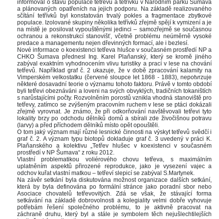
informoval o stavu populace tetřevů a tetřívků v Národním parku Šumava 
a plánovaných opatřeních na jejich podporu. Na základě realizovaného 
čítání tetřívků byl konstatován trvalý pokles a fragmentace zbytkové 
populace. Izolované skupiny několika tetřívků zřejmě spějí k vymizení a je 
na místě je posilovat vypouštěnými jedinci – samozřejmě se současnou 
ochranou a rekonstrukcí stanovišť, včetně problému neúměrně vysoké 
predace a managementu nejen dřevinných formací, ale i bezlesí.
Nové informace o koexistenci tetřeva hlušce v současném prostředí NP a 
CHKO Šumava přednesl Ing. Karel Plaňanský, který se kromě jiného 
zabýval exaktním vyhodnocením vlivu turistiky a prací v lese na chování 
tetřevů. Například graf č. 2 ukazuje, že v době zpracování kalamity na 
Vimperském velkostatku (červené sloupce let 1868 - 1883), nepotvrzuje 
některé dosavadní teorie o významu tohoto faktoru. Právě v tomto období 
byli tetřevi obeznáváni a loveni na svých obvyklých, tradičních tokaništích 
 narůstajícími počty. Rozvolněním porostů vznikla vhodná stanoviště pro 
tetřevy, zatímco se zvýšeným pracovním ruchem v lese se ptáci dokázali 
zřejmě vyrovnat. Je známo, že při odkorňování navštěvovali tetřevi tyto 
lokality brzy po odchodu dělníků domů a sbírali zde živočišnou potravu 
(larvy) a před příchodem dělníků místo opět opouštěli. 
O tom jaký význam mají různé lesnické činnosti na výskyt tetřevů svědčí i 
graf č. 2. A význam typu biotopů dokladuje graf č. 3 uvedený v práci K. 
Plaňanského a kolektivu „Tetřev hlušec v koexistenci v současném 
prostředí v NP Šumava“ z roku 2012.
Vlastní problematikou voliérového chovu tetřeva, s maximálním 
uplatněním aspektů přirozené reprodukce, jako je vysezení vajec a 
odchov kuřat vlastní matkou – tetřeví slepicí se zabýval S.Martynek.
Na závěr setkání byla diskutována možnost organizace dalších setkání, 
která by byla definována po formální stránce jako poradní sbor nebo 
Asociace chovatelů tetřevovitých. Zdá se však, že stávající forma 
etkávání na základě dobrovolnosti a kolegiality velmi dobře vyhovuje 
potřebám řešení společného problému, to je aktivně pracovat na 
záchraně druhu, který byl a stále je symbolem těch nejušlechtilejších 