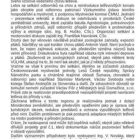
vého vzorově vedeného chovu tetřeva. 
Letos se setkání odborníků na chov a reintrodukce tetřevovitých konalo 
jako obvykle pod odbornou patronací Výzkumného ústavu lesního 
hospodářství a myslivosti, s podporou Myslivecké komise ČMMJ. Jednání 
– prezentace referátů a diskuze se odehrávala v prostorách České 
zemědělské univerzity, které zajistila fakulta Agrobiologie, potravinových 
a přírodních zdrojů, jejíž odborníci přispěli především k problematice 
výživy a etologie (doc. Ing. B. Hučko, CSc.). Organizaci setkání a 
moderování diskuze zajistil Ing. František Havránek, CSc. 
Druhý den byl věnován návštěvě pražské zoologické zahrady, expozici 
ptáků. Návštěvy se ujal kurátor chovu ptáků Antonín Vaidl. Není pochyb o 
tom, že nejen zajímavá exkurze, ale především výměna názorů byla 
velmi přínosná. Diskutována byla například otázka rizik inbrední deprese 
u ptáků. Zkušenosti ze zoologických zahrad, stejně jako některé testy 
VÚLHM, ukazují na to, že není tak akutní, jak je jí někdy přisuzováno.
Vraťme se však k prvnímu dni setkání, kterého se zúčastnili zástupci 
Českomoravské myslivecké jednoty, Lesů České republiky, Správy 
Národního parku a chráněné krajinné oblasti Šumava, chovatelé a 
odborníci jako například Stanislav Martynek, Václav Svoboda nebo 
kolega Štefan Andrejčik za Slovenska a další. Ze zdravotních důvodů se 
bohužel nemohl zúčastnit Václav Fišr z Městských lesů Domažlice, s.r.o. 
Právě zde je realizován pravděpodobně nejúspěšnější projekt navrácení 
tetřeva do přírody u nás. 
Záchrana tetřeva v tomto regionu je realizována jednak z dotací 
Ministerstva zemědělství, ale především opatřeními jako je úprava sítě 
turistických stezek, redukce predátorů a ochrana vypuštěných tetřevů 
před nimi. Dalším problémem je pak postupná adaptace mladých tetřevů 
na místní podmínky a přírodní potravu. 
O tom, že nastoupená cest může být úspěšná svědčí, stejně jako některé 
dřívější projekty graf č.1, který dokumentuje nárůst pozorování tetřevů 
v oblasti vypouštění.
Dalším významným příspěvkem bylo vystoupení Ing. V. Nováka, který 