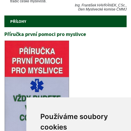
tradic české myslivosti. 
Ing. František HAVRÁNEK, CSc.,
člen Myslivecké komise ČMMJ
 
PŘÍLOHY
Příručka první pomoci pro myslivce
Používáme soubory 
cookie