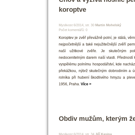
koroptve
 Myslivost 6/2014, str. 30 
Martin Mohelský
Počet komentářů: 0 
 Koroptev je zvěř převážně polní, je stálá, věr
nejpočetnější a také nejužitečnější zvěří pe
naší užitkové zvěře. Je skutečným pok
nedocenitelným darem naší vlasti. Předností 
vyspělému polnímu hospodářství, kde nachází 
překážkou, nýbrž skutečným dobrodiním a 
rolníka při hubení škodlivého hmyzu a plevel
1956, Praha. 
Více >
Obdiv mužům, kterým že
 Myslivost 6/2014, str. 34 
Jiří Kasina