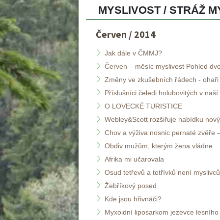
MYSLIVOST / STRÁŽ MY
Červen / 2014
Jak dále v ČMMJ?
Červen – měsíc myslivost Pohled dv
Změny ve zkušebních řádech - ohaři
Příslušníci čeledi holubovitých v naší
O LOVECKÉ TURISTICE
Webley&Scott rozšiřuje nabídku nov
Chov a výživa nosnic pernaté zvěře – 
Obdiv mužům, kterým žena vládne
Afrika mi učarovala
Osud tetřevů a tetřívků není myslivc
Žebříkový posed 
Kde jsou hřivnáči?
Myxoidní liposarkom jezevce lesního