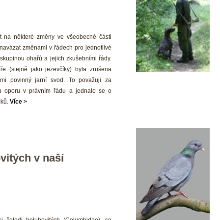
t na některé změny ve všeobecné části 
navázat změnami v řádech pro jednotlivé 
skupinou ohařů a jejich zkušebními řády. 
e (stejně jako jezevčíky) byla zrušena 
mi povinný jarní svod. To považuji za 
 oporu v právním řádu a jednalo se o 
ků. 
Více >
vitých v naší 