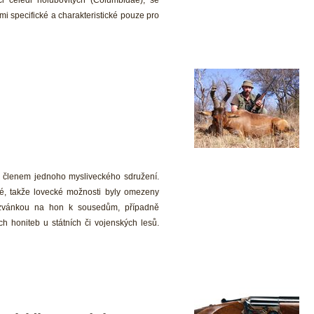
i čeledi holubovitých (Columbidae), se 
mi specifické a charakteristické pouze pro 
t členem jednoho mysliveckého sdružení. 
é, takže lovecké možnosti byly omezeny 
zvánkou na hon k sousedům, případně 
 honiteb u státních či vojenských lesů. 