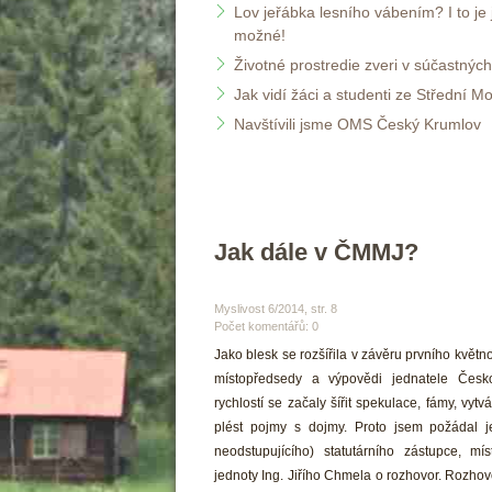
Lov jeřábka lesního vábením? I to je 
možné!
Životné prostredie zveri v súčastný
Jak vidí žáci a studenti ze Střední M
Navštívili jsme OMS Český Krumlov
Jak dále v ČMMJ?
 Myslivost 6/2014, str. 8 
Počet komentářů: 0 
 Jako blesk se rozšířila v závěru prvního květ
místopředsedy a výpovědi jednatele Česko
rychlostí se začaly šířit spekulace, fámy, vytv
plést pojmy s dojmy. Proto jsem požádal je
neodstupujícího) statutárního zástupce, m
jednoty Ing. Jiřího Chmela o rozhovor. Rozhovo