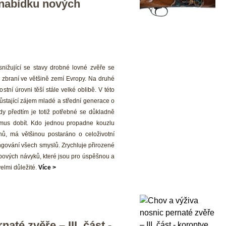
nabídku nových 
nižující se stavy drobné lovné zvěře se 
 zbraní ve většině zemí Evropy. Na druhé 
tní úrovni těší stále velké oblibě. V této 
ůstající zájem mladé a střední generace o 
dy předtím je totiž potřebné se důkladně 
us dobít. Kdo jednou propadne kouzlu 
ů, má většinou postaráno o celoživotní 
ungování všech smyslů. Zrychluje přirozené 
ových návyků, které jsou pro úspěšnou a 
elmi důležité. 
Více >
té zvěře – III. část - 