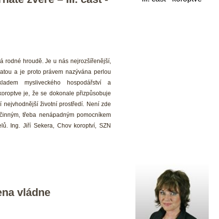
ná rodné hroudě. Je u nás nejrozšířenější, 
rnatou a je proto právem nazývána perlou 
ladem mysliveckého hospodářství a 
koroptve je, že se dokonale přizpůsobuje 
nejvhodnější životní prostředí. Není zde 
účinným, třeba nenápadným pomocníkem 
ů. Ing. Jiří Sekera, Chov koroptví, SZN 
na vládne