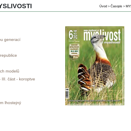
SLIVOSTI 
Úvod
 
>
 
Časopi
 
>
 
MYS
ou generací
 republice
ých modelů
III. část - koroptve
ům lhostejný