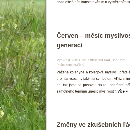
nad oficiálním konstatováním a vysvětlením s
Červen – měsíc myslivos
generací
 Myslivost 6/2014, str. 7 
Vlastimil Hart, Jan Hart
Počet komentářů: 0 
 Vážené kolegyně a kolegové myslivci, přátelé 
pro nás všechny jakýmsi symbolem. Ať již s t
ne, tak jsme se pasovali do rolí ochránců př
amotného termínu „měsíc myslivosti“. 
Více >
Změny ve zkušebních řád