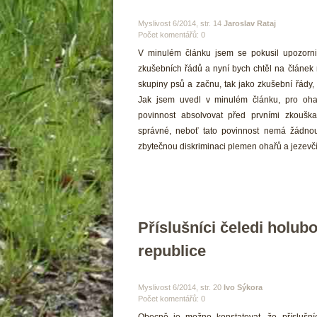
 Myslivost 6/2014, str. 14 
Jaroslav Rataj
Počet komentářů: 0 
 V minulém článku jsem se pokusil upozorni
zkušebních řádů a nyní bych chtěl na článek 
kupiny psů a začnu, tak jako zkušební řády, 
 Jak jsem uvedl v minulém článku, pro ohař
povinnost absolvovat před prvními zkouška
právné, neboť tato povinnost nemá žádnou
zbytečnou diskriminaci plemen ohařů a jezevčí
Příslušníci čeledi holubo
republice
 Myslivost 6/2014, str. 20 
Ivo Sýkora
Počet komentářů: 0 