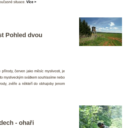
oučasné situace. 
Více >
t Pohled dvou 
přírody, červen jako měsíc myslivosti, je 
ímto mysliveckým svátkem souhlasíme nebo 
írody, zvěře a někteří do obhajoby jenom 
ech - ohaři