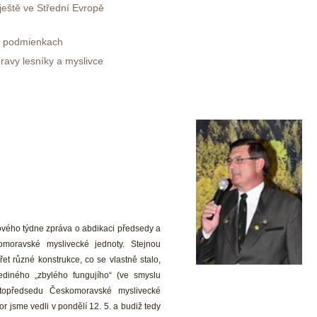
ještě ve Střední Evropě 
ch podmienkach
oravy lesníky a myslivce
nového týdne zpráva o abdikaci předsedy a 
moravské myslivecké jednoty. Stejnou 
ářet různé konstrukce, co se vlastně stalo, 
diného „zbylého fungujího“ (ve smyslu 
ístopředsedu Českomoravské myslivecké 
r jsme vedli v pondělí 12. 5. a budiž tedy 