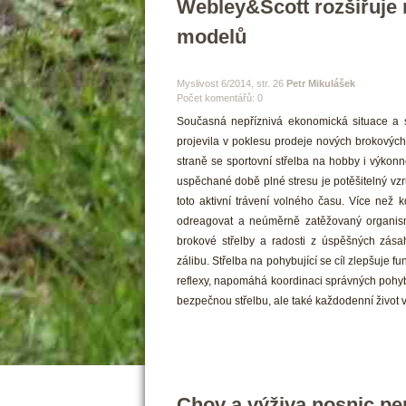
Webley&Scott rozšiřuje 
modelů
 Myslivost 6/2014, str. 26 
Petr Mikulášek
Počet komentářů: 0 
 Současná nepříznivá ekonomická situace a s
projevila v poklesu prodeje nových brokových
traně se sportovní střelba na hobby i výkonnos
uspěchané době plné stresu je potěšitelný vzr
toto aktivní trávení volného času. Více než k
odreagovat a neúměrně zatěžovaný organism
brokové střelby a radosti z úspěšných zásah
zálibu. Střelba na pohybující se cíl zlepšuje f
reflexy, napomáhá koordinaci správných pohyb
bezpečnou střelbu, ale také každodenní život v
Chov a výživa nosnic perna