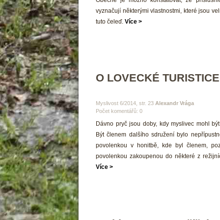
 Obecně je možno konstatovat, že příslušníc
vyznačují některými vlastnostmi, které jsou vel
tuto čeleď. 
Více >
O LOVECKÉ TURISTICE
 Myslivost 6/2014, str. 23 
Alexandr Vrága
Počet komentářů: 0 
 Dávno pryč jsou doby, kdy myslivec mohl bý
Být členem dalšího sdružení bylo nepřípustn
povolenkou v honitbě, kde byl členem, po
povolenkou zakoupenou do některé z režijních
Více >