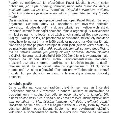
hodně co nabídnout,“ 
je přesvědčen Pavel Moulis, hlava místních 
ochranářů, 
„ať už jde o pejsky, střelectví, nebo třeba trubačství, které je 
poslední dobou na vzestupu.“
 A dodává: 
„Důležité je vybudovat v dětech 
vztah k přírodě – a je úplně jedno, kdo to zrovna dělá. Jen aby to dělal 
dobře.“
Další nadějný směr spolupráce předjímá opět Pavel Křížek. Se svou 
organizací Ochrana fauny ČR uspořádal pro myslivce speciální 
workshop, jak „dosáhnout“ na dotace týkající se mysliveckých aktivit. 
Podobné semináře hledající společná témata organizují i v Rokycanech 
– mluví se na nich o lecčems od záchraných stanic, až třeba po obnovu 
krajiny. Ukazuje se tak, že prostor pro oboustranné sdílení léty nabytého 
know-how je nemalý – a to ještě zdaleka nedošlo na všechna témata. 
Například pomoc při práci s veřejností, v níž jsou „zelení“ velmi obratní, by 
e myslivcům určitě hodila. 
„PR, public relation, jak se tomu dnes říká, tu 
má na starosti vlastně jen jediný člověk,“ 
přiznává Martina Novotná 
z ČMMJ. Na organizaci sdružující 100 000 členů je to tedy opravdu málo. 
Myslivci na druhou stranu mohou environmentalistům nabídnout 
praktické poznatky z terénu, například o migračních trasách a dalším 
chování zvířat. Ty lze využít třeba při vyjednávání o ÚSES, tvorbě 
hodnocení EIA, nebo plánování přechodů pro zvěř přes dálnice. Takové 
možství lidí pohybujících se často v terénu skýtá zkrátka obrovský 
potenciál.
 
Setkání u guláše
Jsme zpátky na Kosence, tradiční dřevěnicí se nese vůně čerstvě 
upečeného chleba a v rozhovoru s panem Janíkem se dostáváme na 
poslední téma – spolupráce. 
„Ale jo, něco takového tu funguje. Dřív 
 námi někteří kosili luka a seno si pak brali pro zvěř. Místní myslivci nám 
taky pomáhají na Mikulášském jarmeku, vaří třeba zvěřinový guláš.“ 
Dotýkáme se tím další – a asi nejpřehlíženější – cesty, která by mohla 
vést ke sblížení obou táborů. Spojení sil pro povzbuzení lokálního 
kulturního a společenského života. Myslivci jsou mnohde na venkově 