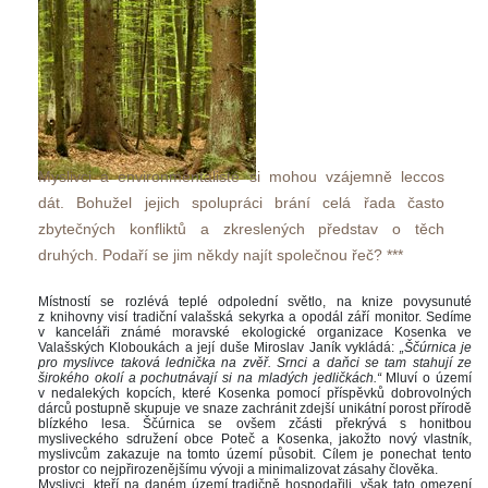
Myslivci a environmentalisté si mohou vzájemně leccos 
dát. Bohužel jejich spolupráci brání celá řada často 
zbytečných konfliktů a zkreslených představ o těch 
druhých. Podaří se jim někdy najít společnou řeč? *** 
 
Místností se rozlévá teplé odpolední světlo, na knize povysunuté 
z knihovny visí tradiční valašská sekyrka a opodál září monitor. Sedíme 
v kanceláři známé moravské ekologické organizace Kosenka ve 
Valašských Kloboukách a její duše Miroslav Janík vykládá: 
„Ščúrnica je 
pro myslivce taková lednička na zvěř. Srnci a daňci se tam stahují ze 
širokého okolí a pochutnávají si na mladých jedličkách.“
 Mluví o území 
v nedalekých kopcích, které Kosenka pomocí příspěvků dobrovolných 
dárců postupně skupuje ve snaze zachránit zdejší unikátní porost přírodě 
blízkého lesa. Ščúrnica se ovšem zčásti překrývá s honitbou 
mysliveckého sdružení obce Poteč a Kosenka, jakožto nový vlastník, 
myslivcům zakazuje na tomto území působit. Cílem je ponechat tento 
prostor co nejpřirozenějšímu vývoji a minimalizovat zásahy člověka. 
Myslivci, kteří na daném území tradičně hospodařili, však tato omezení 