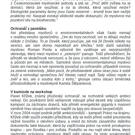
z Českomoravské myslivecké jednoty a ptá se: 
„Proč dělit zvířata na ta 
domácí, která lze využívat, a na ta divoká, která využívat nelze? 
Ekologické parametry farmy jsou často mizerné – kromě krav tam nežije 
prakticky nic. Naopak existují vědecké studie dokazující, že myslivost má 
pozitivní vliv na biodiverzitu.“
 
Ochranář z paneláku 
Ani představy myslivců o environmentalistech však často nemají 
 realitou mnoho společného
. „Oni do hory nechodí, oni to dělajú možná 
někde z činžáku. To je člověk, který poučuje, jak má žít člověk někde na 
vesnici, ale sám doma nepokludí ani křečka,“
 tvrdí další valašský 
myslivec Roman Psota a výborně tím vystihuje asi nejvýraznější 
tereotyp, který mezi myslivci o „zelených“ panuje. Totiž přesvědčení, že 
přírodě ve skutečnosti nerozumí, a že jsou jí odcizení, neboť většinou žijí 
a působí jen ve městech. Samotné slovo environmentalismus myslivci 
často ani neznají a své oponenty považují za ochranáře, případně rovnou 
za zelené extremisty. 
„Mám pocit, že představitelé obou stran jsou k sobě 
hluší a nehodlají společnou řeč hledat, natož najít. Tady vůbec nejde o 
zvěř a les, ale o souboj kdo z koho,“ 
glosuje celou situaci brněnská 
přírodovědkyně a myslivkyně Kamila Štěpánková. 
 
V kamizole na workshop
Pavel Křížek, známý jihočeský ochranář, se rozhodně velkých ambicí 
nebojí. Do povědomí širší veřejnosti vstoupil před deseti lety úspěšnou 
kampaní za záchranu dravců, kdy přiměl energetické giganty k masivní 
výměně hlav sloupů vysokého napětí za typy pro dravce bezpečnější. 
V roce 2004 rozjel podnik ještě ambicióznější – kampaň Právo na krajinu. 
Křížek chtěl využít unikátní příležitosti, kdy se kvůli přímé volbě prezidenta 
vážně hovořilo o otevření ústavy, a vnést do tohoto zásadního státního 
dokumentu také klauzuli, která by zajišťovala právo na volně prostupnou 
krajinu – pro člověka i pro zvířata. Podařilo se mu najít silné téma, které 
jednotilo ochránce, myslivce (kteří měli obavy, že ploty soukromníků 