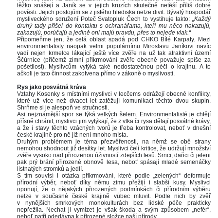
těžko snášejí a Janík se v jejich kruzích skutečně netěší příliš dobré 
pověsti. Jejich postojům se z jistého hlediska nelze divit. Bývalý hospodář 
mysliveckého sdružení Poteč Svatopluk Čech to vystihuje takto: 
„Každý 
druhý tady přišel do kontaktu s ochranářama, kteří mu něco nakazujú, 
zakazujú, porúčajú a jedině oni majú pravdu, přes to nejede vlak.“
Připomeňme jen, že celá oblast spadá pod CHKO Bílé Karpaty. Mezi 
environmentalisty naopak velmi populárnímu Miroslavu Janíkovi navíc 
vadí nejen krmelce lákající ještě více zvěře na už tak atraktivní území 
Ščúrnice (přičemž zimní přikrmování zvěře obecně považuje spíše za 
pošetilost). Myslivcům vytýká také nedostatečnou péči o krajinu. A to 
ačkoli je tato činnost zakotvena přímo v zákoně o myslivosti.
 
Rys jako posvátná kráva
Vztahy Kosenky s místními myslivci v lecčems odrážejí obecné konflikty, 
které už více než dvacet let zatěžují komunikaci těchto dvou skupin. 
Shrňme si je alespoň ve stručnosti. 
Asi nejznámější spor se týká velkých šelem. Environmentalisté je chtějí 
přísně chránit, myslivci jim vytýkají, že z vlka či rysa dělají posvátné krávy, 
a že i stavy těchto vzácných tvorů je třeba kontrolovat, neboť v dnešní 
české krajině pro ně již není mnoho místa. 
Druhým problémem je téma přezvěřenosti, na němž se obě strany 
nemohou shodnout již desítky let. Myslivci čelí kritice, že udržují množství 
zvěře vysoko nad přirozenou úživností zdejších lesů. Srnci, daňci či jeleni 
pak prý brání přirozené obnově lesa, neboť spásají mladé semenáčky 
listnatých stromků a jedlí. 
S tím souvisí i otázka přikrmování, které podle „zelených“ deformuje 
přírodní výběr, neboť díky němu zimu přežijí i slabší kusy. Myslivci 
oponují, že o nějakých přirozených podmínkách či přírodním výběru 
nelze v současné české krajině vůbec mluvit. Podle nich by zvěř 
v nynějších smrkových monokulturách bez lidské péče prakticky 
nepřežila. Nechat ji vymizet je však škoda a svým způsobem „nefér“, 
neboť patří odedávna k přirozené složce naší přírody. 