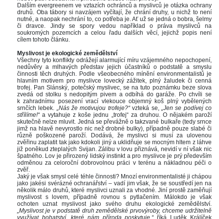
Dalším evergreenem ve vztazích ochránců a myslivců je otázka ochrany 
druhů. Oba tábory si navzájem vyčítají, že chrání druhy, u nichž to není 
nutné, a naopak nechrání to, co potřeba je. Ať už se jedná o bobra, šelmy 
či dravce. Jindy se spory vedou například o práva myslivců na 
oukromých pozemcích a celou řadu dalších věcí, jejichž popis není 
cílem tohoto článku.
 
Myslivost je ekologické zemědělství
Všechny tyto konflikty odrážejí alarmující míru vzájemného nepochopení, 
nedůvěry a mlhavých představ jejich účastníků o podstatě a smyslu 
činnosti těch druhých. Podle všeobecného mínění environmentalistů je 
hlavním motivem pro myslivce lovecký zážitek, plný žaludek či cenná 
trofej. Pan Slánský, potečský myslivec, se na tuto poznámku beze slova 
zvedá od stolku s nedopitým pivem a odbíhá do garáže. Po chvíli se 
k zahradnímu posezení vrací vlekouce objemný koš plný vybělených 
rnčích lebek. 
„Nás že motivujou trofeje?“
 vzteká se, 
„Jen se podívej co 
třílíme!“
 a vytahuje z koše jednu „trofej“ za druhou. O nějakém paroží 
kutečně nelze mluvit. Jedná se převážně o takzvané bulkaře (tedy srnce 
jimž na hlavě nevyrostlo nic než drobné bulky), případně pouze slabé či 
různě poškozené paroží. Dodává, že myslivci si musí za ulovenou 
zvěřinu zaplatit tak jako kdokoli jiný a uklidňuje se mocným hltem z láhve 
již poněkud zteplalých Svijan. Zálibu v lovu přiznává, nevidí v ní však nic 
špatného. Lov je přirozený lidský instinkt a pro myslivce je prý především 
odměnou za celoroční dobrovolnou práci v terénu a nákladnou péči o 
zvěř. 
Jaký je však smysl celé téhle činnosti? Mnozí environmentalisté ji chápou 
jako jakési svérázné ochranářství – vadí jim však, že se soustředí jen na 
několik málo druhů, které myslivci uznali za vhodné. Jiní prostě zaměňují 
myslivost s lovem, případně rovnou s pytlačením. Málokdo je však 
ochoten uznat myslivost jako svého druhu ekologické zemědělství. 
„Myslivost je v podstatě druh zemědělské prvovýroby, chceme udržitelně 
využívat bohatství, které nám příroda poskytuje,“
 říká Luděk Králíček 