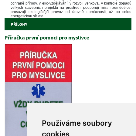
ochraně přírody, v eko-vzdělávání, v rozvoji venkova, v kontrole dopadů 
velkých stavebních projektů na prostředí, podporují místní zemědělce, 
prosazují ekologičtější provoz od úrovně domácností, až po celou 
energetickou síť atd…
PŘÍLOHY
Příručka první pomoci pro myslivce
Používáme soubory 
cookie