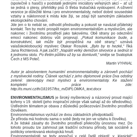
(společně s hasiči) v podstatě jedinými iniciátory veřejných akcí – ať už 
e jedná o plesy, přehlídky psů či třeba trubačská vystoupení. A oživení 
vesnice je důležité téma i pro environmentalisty, neboť dobré sousedské 
vztahy a náklonnost k místu kde žiji, se zdají být samotným základem 
ekologického chování. 
Jde jen o to nebát se, odhodit předsudky a pokusit se navázat přátelský 
kontakt. Ten by mohl prospět nejen environmentalistům a myslivcům, ale 
nakonec i životnímu prostředí jako takovému. Obě strany po odeznění 
emocí nakonec dobrou vůli projevují. 
„Pokud komunikace bude, a 
konstruktivní, tak může být prospěšná na obě strany,“ 
uznává 
valašskokloboucký myslivec Otakar Rosulek. 
„Bylo by to hezké,“
 říká 
Jana Richterová. A jak začít? 
„Napálit velký demižon slivovice a sednút si 
k jednomu stolu. Po třetím půllitru už by sa domluvili,“
 směje se Svatopluk 
Čech z MS Poteč. 
Martin VYHNAL
 
Autor je absolventem humanitní environmentalistiky a zároveň pochází 
z myslivecké rodiny. Článek vychází z jeho diplomové práce Dva odstíny 
zelené: stereotypy mezi myslivci a environmentalisty. Ke stažení 
kompletní práce zde: 
http://is.muni.cz/th/181957/fss_m/DIPLOMKA_text.docx
 
ENVIRONMENTALISMUS
 je široký myšlenkový a názorový proud mající 
kořeny v 19. století (jeho inspirační zdroje však sahají až do středověku). 
Ústředním tématem je obava z důsledků poškozování životního prostředí 
člověkem. 
Environmentalismus vychází ze dvou základních předpokladů: 
Že příroda má hodnotu sama o sobě (tedy ne jen ve vztahu k člověku). 
A že lidské zásahy do životního prostředí překročily únosnou mez. Do 
tohoto proudu lze zahrnout jak tradiční ochranu přírody, tak sociálně a 
politicky orientovaná ekologická hnutí. 
Environmentalisté se tedy angažují v celé řadě oblastí: v „klasické“ 