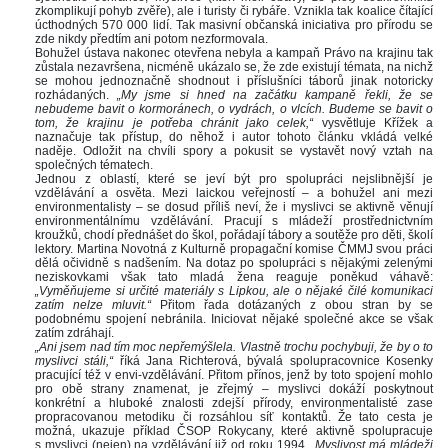
zkomplikují pohyb zvěře), ale i turisty či rybáře. Vznikla tak koalice čítající 
úcthodných 570 000 lidí. Tak masivní občanská iniciativa pro přírodu se 
zde nikdy předtím ani potom nezformovala. 
Bohužel ústava nakonec otevřena nebyla a kampaň Právo na krajinu tak 
zůstala nezavršena, nicméně ukázalo se, že zde existují témata, na nichž 
e mohou jednoznačně shodnout i příslušníci táborů jinak notoricky 
rozhádaných.
 „My jsme si hned na začátku kampaně řekli, že se 
nebudeme bavit o kormoránech, o vydrách, o vlcích. Budeme se bavit o 
tom, že krajinu je potřeba chránit jako celek,“ 
vysvětluje Křížek a 
naznačuje tak přístup, do něhož i autor tohoto článku vkládá velké 
naděje. Odložit na chvíli spory a pokusit se vystavět nový vztah na 
polečných tématech. 
Jednou z oblastí, které se jeví být pro spolupráci nejslibnější je 
vzdělávání a osvěta. Mezi laickou veřejností – a bohužel ani mezi 
environmentalisty – se dosud příliš neví, že i myslivci se aktivně věnují 
environmentálnímu vzdělávání. Pracují s mládeží prostřednictvním 
kroužků, chodí přednášet do škol, pořádají tábory a soutěže pro děti, školí 
lektory. Martina Novotná z Kulturně propagační komise ČMMJ svou práci 
dělá očividně s nadšením. Na dotaz po spolupráci s nějakými zelenými 
neziskovkami však tato mladá žena reaguje poněkud váhavě: 
„Vyměňujeme si určité materiály s Lipkou, ale o nějaké čilé komunikaci 
zatím nelze mluvit.“
 Přitom řada dotázaných z obou stran by se 
podobnému spojení nebránila. Iniciovat nějaké společné akce se však 
zatím zdráhají. 
„Ani jsem nad tím moc nepřemýšlela. Vlastně trochu pochybuji, že by o to 
myslivci stáli,“
 říká Jana Richterová, bývalá spolupracovnice Kosenky 
pracující též v envi-vzdělávání. Přitom přínos, jenž by toto spojení mohlo 
pro obě strany znamenat, je zřejmý – myslivci dokáží poskytnout 
konkrétní a hluboké znalosti zdejší přírody, environmentalisté zase 
propracovanou metodiku či rozsáhlou síť kontaktů. Že tato cesta je 
možná, ukazuje příklad ČSOP Rokycany, které aktivně spolupracuje 
 myslivci (nejen) na vzdělávání již od roku 1994. 
„Myslivost má mládeži 