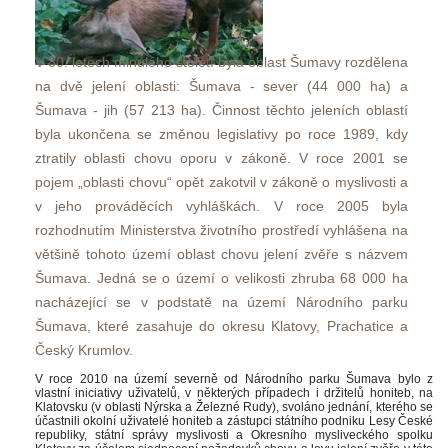
V 80. letech minulého století byla oblast Šumavy rozdělena 
na dvě jelení oblasti: Šumava - sever (44 000 ha) a 
Šumava - jih (57 213 ha). Činnost těchto jeleních oblastí 
byla ukončena se změnou legislativy po roce 1989, kdy 
ztratily oblasti chovu oporu v zákoně. V roce 2001 se 
pojem „oblasti chovu“ opět zakotvil v zákoně o myslivosti a 
v jeho prováděcích vyhláškách. V roce 2005 byla 
rozhodnutím Ministerstva životního prostředí vyhlášena na 
většině tohoto území oblast chovu jelení zvěře s názvem 
Šumava. Jedná se o území o velikosti zhruba 68 000 ha 
nacházející se v podstatě na území Národního parku 
Šumava, které zasahuje do okresu Klatovy, Prachatice a 
Český Krumlov. 
V roce 2010 na území severně od Národního parku Šumava bylo z 
vlastní iniciativy uživatelů, v některých případech i držitelů honiteb, na 
Klatovsku (v oblasti Nýrska a Železné Rudy), svoláno jednání, kterého se 
účastnili okolní uživatelé honiteb a zástupci státního podniku Lesy České 
republiky, státní správy myslivosti a Okresního mysliveckého spolku 