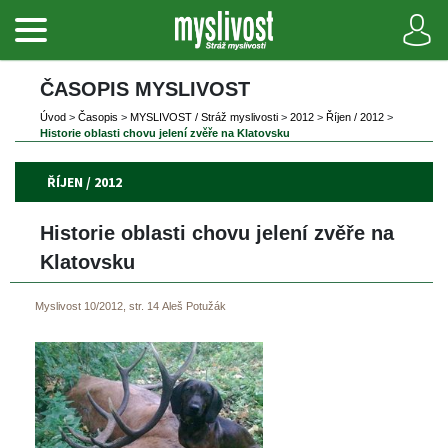
ČASOPIS MYSLIVOST 
Úvod
 
>
 
Časopi
 
>
 
MYSLIVOST / Stráž myslivosti
 
>
 
2012
 
>
 
Říjen / 2012
 
>
Historie oblasti chovu jelení zvěře na Klatovsku
ŘÍJEN / 2012
Historie oblasti chovu jelení zvěře na 
Klatovsku
Myslivost 10/2012, str. 14
Aleš Potužák
 