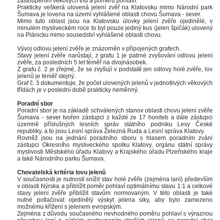
zastoupením věkových tříd a poměru pohlaví.
Prakticky veškerá ulovená jelení zvěř na Klatovsku mimo Národní park 
Šumava je lovena na území vyhlášené oblasti chovu Šumava - sever.
Mimo tuto oblast jsou na Klatovsku úlovky jelení zvěře ojedinělé, v 
minulém mysliveckém roce to byl pouze jediný kus (jelen špičák) ulovený 
na Plánicku mimo sousedství vyhlášené oblasti chovu.
 
Vývoj odlovu jelení zvěře je znázorněn v připojených grafech.
Stavy jelení zvěře narůstají, z grafu 1 je patrné zvyšování odlovu jelení 
zvěře, za posledních 5 let téměř na dvojnásobek.
Z grafu č. 2 je zřejmé, že se zvyšují v podstatě jen odlovy holé zvěře, lov 
jelenů je téměř stejný.
Graf č. 3 dokumentuje, že počet ulovených jelenů v jednotlivých věkových 
třídách je v poslední době prakticky neměnný.
 
Poradní sbor
Poradní sbor je na základě schválených stanov oblasti chovu jelení zvěře 
Šumava - sever tvořen zástupci z každé ze 17 honiteb a dále zástupci 
územně příslušných lesních správ státního podniku Lesy České 
republiky, a to jsou Lesní správa Železná Ruda a Lesní správa Klatovy.
Rovněž jsou na jednání poradního sboru s hlasem poradním zváni 
zástupci Okresního mysliveckého spolku Klatovy, orgánu státní správy 
myslivosti Městského úřadu Klatovy a Krajského úřadu Plzeňského kraje 
a také Národního parku Šumava.
 
Chovatelská kritéria lovu jelenů
V současnosti je nutností snížit stav holé zvěře (zejména laní) především 
v oblasti Nýrska a přiblížit poměr pohlaví optimálnímu stavu 1:1 a celkové 
tavy jelení zvěře přiblížit stavům normovaným. V této oblasti je také 
nutné potlačovat ojedinělý výskyt jelena siky, aby bylo zamezeno 
možnému křížení s jelenem evropským.
Zejména z důvodu současného nevhodného poměru pohlaví s výraznou 