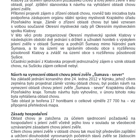
Klatovy za účelem sjednocení požadavků chovu a lovu jelení zvěře v této 
oblasti, popř. zjištění stanoviska k návrhu na vyhlášení oblasti chovu 
jelení zvěře.
Přítomní projevili zájem o zřízení oblasti chovu, rovněž tato iniciativa byla 
podpořena zástupcem orgánu státní správy myslivosti Krajského úřadu 
Plzeňského kraje. Záměr o zřízení oblasti chovu byl také vznesen 
 volbou současné Okresní myslivecké rady při Okresním mysliveckém 
polku Klatovy.
V této věci proto zorganizoval Okresní myslivecký spolek Klatovy v 
následujícím období dvě jednání s držiteli a uživateli honiteb s výskytem 
jelení zvěře v oblasti Šumavy a podhůří Šumavy mimo Národní park 
Šumava, a to na území ve správním obvodu obce s rozšířenou 
působností Klatovy a zvlášť na území obce s rozšířenou působností 
Sušice.
Účastníci jednání z Klatovska projevili jednoznačný zájem o vznik oblasti 
chovu, na Sušicku zájem celkově nebyl.
 
Návrh na vymezení oblasti chovu jelení zvěře „Šumava - sever“
Na základě jednání konaného dne 24. ledna 2012 v Nýrsku, jehož cílem 
zejména bylo projednat záměr vzniku oblasti chovu, byl podán návrh na 
vymezení oblasti chovu jelení zvěře „Šumava - sever“ Krajskému úřadu 
Plzeňského kraje. Tomuto návrhu bylo vyhověno, v únoru tohoto roku 
byla vyhlášena oblast chovu.
Tato oblast je tvořena 17 honitbami o celkové výměře 27 700 ha – viz 
připojená přehledová mapa.
 
Zásady hospodaření
Oblast chovu je založena za účelem sjednocení požadavků na 
hospodaření s jelení zvěří včetně jejího lovu v souladu se všeobecně 
uznávanými zásadami chovu jelení zvěře.
Cílem chovu jelení zvěře v oblasti chovu tak musí být především zajištění 
a udržení dlouhodobě vyrovnaných početních stavů zvěře se žádoucím 