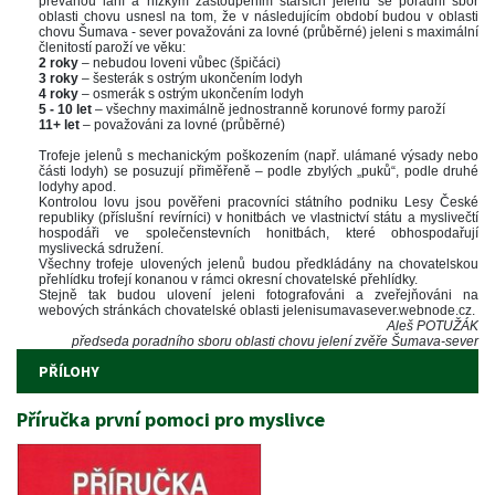
převahou laní a nízkým zastoupením starších jelenů se poradní sbor 
oblasti chovu usnesl na tom, že v následujícím období budou v oblasti 
chovu Šumava - sever považováni za lovné (průběrné) jeleni s maximální 
členitostí paroží ve věku:
2 roky 
– nebudou loveni vůbec (špičáci)
3 roky 
– šesterák s ostrým ukončením lodyh
4 roky 
– osmerák s ostrým ukončením lodyh
5 - 10 let 
– všechny maximálně jednostranně korunové formy paroží
11+ let 
– považováni za lovné (průběrné)
 
Trofeje jelenů s mechanickým poškozením (např. ulámané výsady nebo 
části lodyh) se posuzují přiměřeně – podle zbylých „puků“, podle druhé 
lodyhy apod.
Kontrolou lovu jsou pověřeni pracovníci státního podniku Lesy České 
republiky (příslušní revírníci) v honitbách ve vlastnictví státu a myslivečtí 
hospodáři ve společenstevních honitbách, které obhospodařují 
myslivecká sdružení.
Všechny trofeje ulovených jelenů budou předkládány na chovatelskou 
přehlídku trofejí konanou v rámci okresní chovatelské přehlídky.
Stejně tak budou ulovení jeleni fotografováni a zveřejňováni na 
webových stránkách chovatelské oblasti jelenisumavasever.webnode.cz. 
Aleš POTUŽÁK
předseda poradního sboru oblasti chovu jelení zvěře Šumava-sever
PŘÍLOHY
Příručka první pomoci pro myslivce