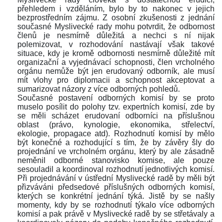
přehledem i vzděláním, bylo by to nakonec v jejich 
bezprostředním zájmu. Z osobní zkušenosti z jednání 
oučasné Myslivecké rady mohu potvrdit, že odbornost 
členů je nesmírně důležitá a nechci s ní nijak 
polemizovat, v rozhodování nastávají však takové 
ituace, kdy je kromě odbornosti nesmírně důležité mít 
organizační a vyjednávací schopnosti, člen vrcholného 
orgánu nemůže být jen erudovaný odborník, ale musí 
mít vlohy pro diplomacii a schopnost akceptovat a 
umarizovat názory z více odborných pohledů.
Současné postavení odborných komisí by se proto 
muselo posílit do polohy tzv. expertních komisí, zde by 
e měli scházet erudovaní odborníci na příslušnou 
oblast (právo, kynologie, ekonomika, střelectví, 
ekologie, propagace atd). Rozhodnutí komisí by mělo 
být konečné a rozhodující s tím, že by závěry šly do 
projednání ve vrcholném orgánu, který by ale zásadně 
neměnil odborné stanovisko komise, ale pouze 
esouladil a koordinoval rozhodnutí jednotlivých komisí. 
Při projednávání v ústřední Myslivecké radě by měli být 
přizváváni předsedové příslušných odborných komisí, 
kterých se konkrétní jednání týká. Jistě by se našly 
momenty, kdy by se rozhodnutí týkalo více odborných 
komisí a pak právě v Myslivecké radě by se střetávaly a 