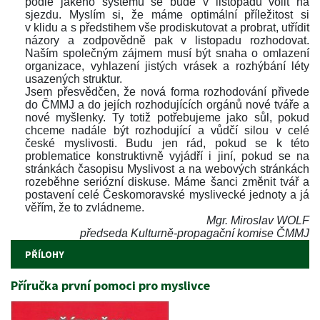
podle jakého systému se bude v listopadu volit na 
jezdu. Myslím si, že máme optimální příležitost si 
v klidu a s předstihem vše prodiskutovat a probrat, utřídit 
názory a zodpovědně pak v listopadu rozhodovat. 
Naším společným zájmem musí být snaha o omlazení 
organizace, vyhlazení jistých vrásek a rozhýbání léty 
usazených struktur. 
Jsem přesvědčen, že nová forma rozhodování přivede 
do ČMMJ a do jejích rozhodujících orgánů nové tváře a 
nové myšlenky. Ty totiž potřebujeme jako sůl, pokud 
chceme nadále být rozhodující a vůdčí silou v celé 
české myslivosti. Budu jen rád, pokud se k této 
problematice konstruktivně vyjádří i jiní, pokud se na 
tránkách časopisu Myslivost a na webových stránkách 
rozeběhne seriózní diskuse. Máme šanci změnit tvář a 
postavení celé Českomoravské myslivecké jednoty a já 
věřím, že to zvládneme.
Mgr. Miroslav WOLF
předseda Kulturně-propagační komise ČMMJ
PŘÍLOHY
Příručka první pomoci pro myslivce