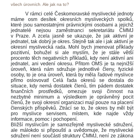
všech úrovních. Ale jak na to? 
V rámci celé Českomoravské myslivecké jednoty 
máme osm desítek okresních mysliveckých spolků, 
které jsou samostatnými právnickými osobami a jejichž 
jednatelé nejsou zaměstnanci sekretariátu ČMMJ 
v Praze. A zcela jasně se ukazuje, že jak aktivní je 
jednatel, tak dobrý je okres. Stejně tak ale i jak aktivní je 
okresní myslivecká rada. Mohl bych jmenovat příklady 
pozitivní, bohužel si ale myslím, že je stále větší 
procento těch negativních příkladů, kdy není aktivní ani 
jednatel, ani vedení okresu. Přitom OMS je ta nejnižší 
úroveň, která nám sdružuje jednotlivé členy, fyzické 
osoby, to je ona úroveň, která by měla řadové myslivce 
přímo oslovovat! Celá řada okresů se dostala do 
ituace, kdy nemá dostatek členů, tím pádem dostatek 
finančních prostředků, omezuje svoji činnost na 
nezbytné minimum a výsledkem je oprávněný pocit 
členů, že svoji okresní organizaci mají pouze na placení 
členských příspěvků. Ztrácí se to, že okres by měl být 
pro myslivce servisem, místem, kde najde vždy 
informace, pomoc i pochopení. 
Bližší myslivcům je samozřejmě myslivecké sdružení, 
ale málokdo si připouští a uvědomuje, že myslivecké 
družení není součástí struktury ČMMJ, není ze zákona 