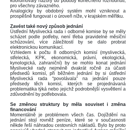
koordinovaly názory do podoby konečného rozhodnutí, 
pro všechny závazného.
Analogicky by obdobný systém mohl vzniknout a 
prospěšně fungovat i o úroveň níže, v krajském měřítku. 
 
Zavést také nový způsob jednání
Ústřední Myslivecká rada i odborné komise by se měly 
cházet podle potřeby, není třeba pravidelné měsíční 
chůzování, více záležitostí by se dalo probrat 
elektronickou komunikací. 
Vzhledem k počtu 8 odborných komisí (myslivecká, 
třelecká, KPK, ekonomická, právní, ekologická, 
kynologická, zahraniční) by se mohlo konat jednání 
Myslivecké rady nejméně dvakrát ročně za účasti 
předsedů komisí, při běžném jednání by si ústřední 
Myslivecká rada “povolávala” na jednání pouze 
předsedy těch komisí, kterých se projednávaná 
problematika týká nebo jejichž podrobnější vysvětlení a 
zdůvodnění by potřebovala.
 
Se změnou struktury by měla souviset i změna 
financování
Momentálně je problémem všech čas. Dojíždění na 
jednání stojí rovněž peníze, které se v současnosti 
někde řeší náhradou cestovních nákladů. Bylo by proto 