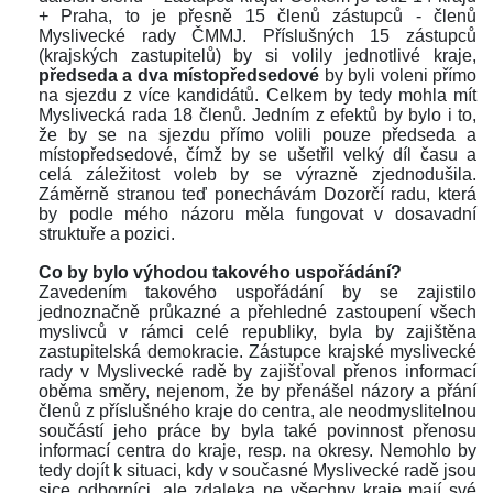
+ Praha, to je přesně 15 členů zástupců - členů 
Myslivecké rady ČMMJ. Příslušných 15 zástupců 
(krajských zastupitelů) by si volily jednotlivé kraje, 
předseda a dva místopředsedové 
by byli voleni přímo 
na sjezdu z více kandidátů. Celkem by tedy mohla mít 
Myslivecká rada 18 členů. Jedním z efektů by bylo i to, 
že by se na sjezdu přímo volili pouze předseda a 
místopředsedové, čímž by se ušetřil velký díl času a 
celá záležitost voleb by se výrazně zjednodušila. 
Záměrně stranou teď ponechávám Dozorčí radu, která 
by podle mého názoru měla fungovat v dosavadní 
truktuře a pozici.
 
Co by bylo výhodou takového uspořádání?
Zavedením takového uspořádání by se zajistilo 
jednoznačně průkazné a přehledné zastoupení všech 
myslivců v rámci celé republiky, byla by zajištěna 
zastupitelská demokracie. Zástupce krajské myslivecké 
rady v Myslivecké radě by zajišťoval přenos informací 
oběma směry, nejenom, že by přenášel názory a přání 
členů z příslušného kraje do centra, ale neodmyslitelnou 
oučástí jeho práce by byla také povinnost přenosu 
informací centra do kraje, resp. na okresy. Nemohlo by 
tedy dojít k situaci, kdy v současné Myslivecké radě jsou 
ice odborníci, ale zdaleka ne všechny kraje mají své 