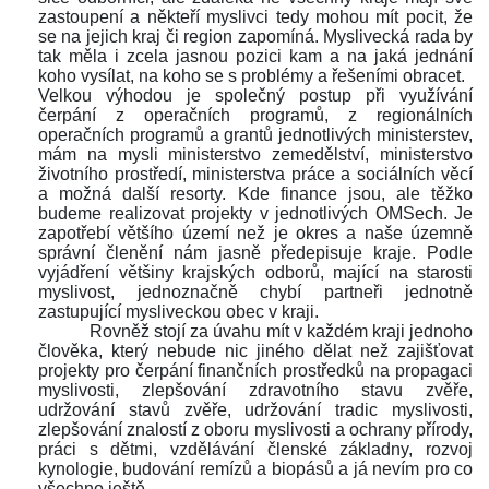
zastoupení a někteří myslivci tedy mohou mít pocit, že 
e na jejich kraj či region zapomíná. Myslivecká rada by 
tak měla i zcela jasnou pozici kam a na jaká jednání 
koho vysílat, na koho se s problémy a řešeními obracet. 
Velkou výhodou je společný postup při využívání 
čerpání z operačních programů, z regionálních 
operačních programů a grantů jednotlivých ministerstev, 
mám na mysli ministerstvo zemedělství, ministerstvo 
životního prostředí, ministerstva práce a sociálních věcí 
a možná další resorty. Kde finance jsou, ale těžko 
budeme realizovat projekty v jednotlivých OMSech. Je 
zapotřebí většího území než je okres a naše územně 
právní členění nám jasně předepisuje kraje. Podle 
vyjádření většiny krajských odborů, mající na starosti 
myslivost, jednoznačně chybí partneři jednotně 
zastupující mysliveckou obec v kraji. 
Rovněž stojí za úvahu mít v každém kraji jednoho 
člověka, který nebude nic jiného dělat než zajišťovat 
projekty pro čerpání finančních prostředků na propagaci 
myslivosti, zlepšování zdravotního stavu zvěře, 
udržování stavů zvěře, udržování tradic myslivosti, 
zlepšování znalostí z oboru myslivosti a ochrany přírody, 
práci s dětmi, vzdělávání členské základny, rozvoj 
kynologie, budování remízů a biopásů a já nevím pro co 
všechno ještě.