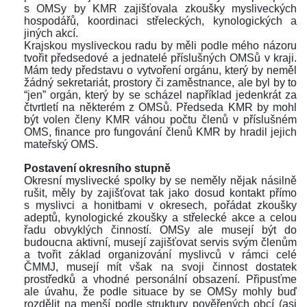
 OMSy by KMR zajišťovala zkoušky mysliveckých 
hospodářů, koordinaci střeleckých, kynologických a 
jiných akcí. 
Krajskou mysliveckou radu by měli podle mého názoru 
tvořit předsedové a jednatelé příslušných OMSů v kraji. 
Mám tedy představu o vytvoření orgánu, který by neměl 
žádný sekretariát, prostory či zaměstnance, ale byl by to 
“jen” orgán, který by se scházel například jedenkrát za 
čtvrtletí na některém z OMSů. Předseda KMR by mohl 
být volen členy KMR váhou počtu členů v příslušném 
OMS, finance pro fungování členů KMR by hradil jejich 
mateřský OMS.
 
Postavení okresního stupně
Okresní myslivecké spolky by se neměly nějak násilně 
rušit, měly by zajišťovat tak jako dosud kontakt přímo 
 myslivci a honitbami v okresech, pořádat zkoušky 
adeptů, kynologické zkoušky a střelecké akce a celou 
řadu obvyklých činností. OMSy ale musejí být do 
budoucna aktivní, musejí zajišťovat servis svým členům 
a tvořit základ organizování myslivců v rámci celé 
ČMMJ, musejí mít však na svoji činnost dostatek 
prostředků a vhodné personální obsazení. Připusťme 
ale úvahu, že podle situace by se OMSy mohly buď 
rozdělit na menší podle struktury pověřených obcí (asi 