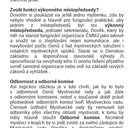
 
Zvolit funkci výkonného místopředsedy?
Dovolím si poukázat na ještě jednu myšlenku, zda by 
nebylo vhodné a hlavně pro fungování praktické, aby 
jedním z místopředsedů byl tzv. 
výkonný 
místopředseda, 
jednatel sekretariátu, člověk, který by 
měl na starost fungování organizace ČMMJ jako takové 
a snažil se o zlepšování nejen komunikace, ale i 
navyšování počtu členů z řad mysliveckých sdružení i 
ostatních mysliveckých spolků. Staral se o členskou 
základnu a doporučoval stavovské výhody či 
upozorňoval na nevýhody toho či onoho řešení přijatého 
uvnitř samotné organizace nebo vně na základě nových 
zákonů a vyhlášek .
 
Odbornost a odborné komise
Asi logickou otázkou je v tuto chvíli, jak by to bylo 
 odborností členů Myslivecké rady a jak dále 
 odbornými komisemi, neboť v současné době právě 
předsedové odborných komisí tvoří Mysliveckou radu. 
Členové ústřední Myslivecké rady by nemuseli být 
odborníky přes všechny oblasti myslivosti, k tomu by 
měly hlavně sloužit 
Odborné komise
. Nicméně 
myslivci v krajích by si jistě zvolili za svého zástupce do 
Myslivecké rady člověka s dostatečnou erudicí, 