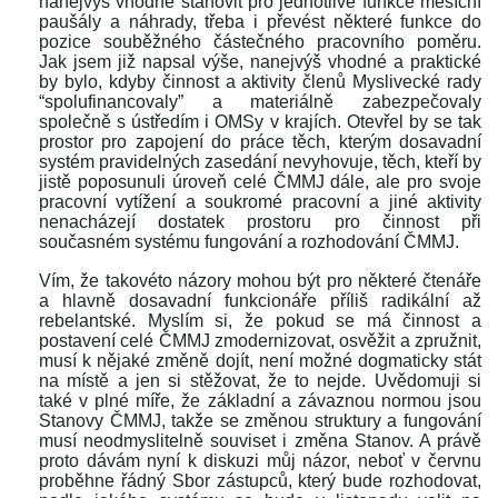
nanejvýš vhodné stanovit pro jednotlivé funkce měsíční 
paušály a náhrady, třeba i převést některé funkce do 
pozice souběžného částečného pracovního poměru. 
Jak jsem již napsal výše, nanejvýš vhodné a praktické 
by bylo, kdyby činnost a aktivity členů Myslivecké rady 
“spolufinancovaly” a materiálně zabezpečovaly 
polečně s ústředím i OMSy v krajích. Otevřel by se tak 
prostor pro zapojení do práce těch, kterým dosavadní 
ystém pravidelných zasedání nevyhovuje, těch, kteří by 
jistě poposunuli úroveň celé ČMMJ dále, ale pro svoje 
pracovní vytížení a soukromé pracovní a jiné aktivity 
nenacházejí dostatek prostoru pro činnost při 
oučasném systému fungování a rozhodování ČMMJ.
 
Vím, že takovéto názory mohou být pro některé čtenáře 
a hlavně dosavadní funkcionáře příliš radikální až 
rebelantské. Myslím si, že pokud se má činnost a 
postavení celé ČMMJ zmodernizovat, osvěžit a zpružnit, 
musí k nějaké změně dojít, není možné dogmaticky stát 
na místě a jen si stěžovat, že to nejde. Uvědomuji si 
také v plné míře, že základní a závaznou normou jsou 
Stanovy ČMMJ, takže se změnou struktury a fungování 
musí neodmyslitelně souviset i změna Stanov. A právě 
proto dávám nyní k diskuzi můj názor, neboť v červnu 
proběhne řádný Sbor zástupců, který bude rozhodovat, 