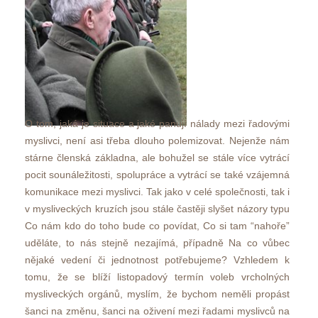
O tom, jaká je situace a jaké panují nálady mezi řadovými 
myslivci, není asi třeba dlouho polemizovat. Nejenže nám 
tárne členská základna, ale bohužel se stále více vytrácí 
pocit sounáležitosti, spolupráce a vytrácí se také vzájemná 
komunikace mezi myslivci. Tak jako v celé společnosti, tak i 
v mysliveckých kruzích jsou stále častěji slyšet názory typu 
Co nám kdo do toho bude co povídat, Co si tam “nahoře” 
uděláte, to nás stejně nezajímá, případně Na co vůbec 
nějaké vedení či jednotnost potřebujeme? Vzhledem k 
tomu, že se blíží listopadový termín voleb vrcholných 
mysliveckých orgánů, myslím, že bychom neměli propást 
šanci na změnu, šanci na oživení mezi řadami myslivců na 