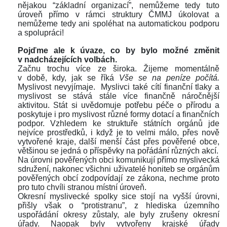
nějakou “základní organizací”, nemůžeme tedy tuto 
úroveň přímo v rámci struktury ČMMJ úkolovat a 
nemůžeme tedy ani spoléhat na automatickou podporu 
a spolupráci!
 
Pojďme ale k úvaze, co by bylo možné změnit 
v nadcházejících volbách.
Začnu trochu více ze široka. Žijeme momentálně 
v době, kdy, jak se říká 
Vše se na peníze počítá. 
Myslivost nevyjímaje. Myslivci také cítí finanční tlaky a 
myslivost se stává stále více finančně náročnější 
aktivitou. Stát si uvědomuje potřebu péče o přírodu a 
poskytuje i pro myslivost různé formy dotací a finančních 
podpor. Vzhledem ke struktuře státních orgánů jde 
nejvíce prostředků, i když je to velmi málo, přes nově 
vytvořené kraje, další menší část přes pověřené obce, 
většinou se jedná o příspěvky na pořádání různých akcí. 
Na úrovni pověřených obci komunikují přímo myslivecká 
družení, nakonec všichni uživatelé honiteb se orgánům 
pověřených obcí zodpovídají ze zákona, nechme proto 
pro tuto chvíli stranou místní úroveň.
Okresní myslivecké spolky sice stojí na vyšší úrovni, 
přišly však o “protistranu”, z hlediska územního 
uspořádání okresy zůstaly, ale byly zrušeny okresní 
úřady. Naopak byly vytvořeny krajské úřady 