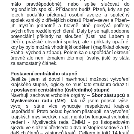
málo pravděpodobné), nebo spíše slučovat do 
regionálních spolků. Příkladem budiž Plzeň, kdy se po 
letech podařilo překonat osobní averze a společný 
polek vzniklý z dřívějších okresů Plzeň–sever a Plzeň–
jih myslím jednotně a hlavně plně pokrývá potřeby 
vých dříve rozdělených členů. Daly by se najít obdobné 
potenciální příklady na sloučení (Ústí nad Labem a 
Děčín, pražské obvodní spolky), ale i příklady opačné, 
kdy by bylo možná vhodnější oddělení (například okresy 
Praha–východ a západ). Polemika o uspořádání okresní 
úrovně ale není tématem této mojí úvahy, jistě by stála 
za samostatný článek. 
 
Postavení centrálního stupně
Jestliže jsem si dovolil navrhnout možnost vytvoření 
krajského stupně, logicky se musí tato struktura odrazit i 
v 
postavení centrálního (ústředního) stupně
Navrhuji zachovat vrcholné orgány – 
Sbor zástupců
 a 
Mysliveckou radu (MR)
. Jak už jsem popsal výše, 
vývoj si stále více vynucuje respektovat krajské 
uspořádání. Proto pokud bychom přistoupili na vytvoření 
krajských mysliveckých rad, mohlo by fungovat vrcholné 
vedení - Myslivecká rada ČMMJ - po listopadovém 
jezdu ve složení předseda a dva místopředsedové a 15 
dalších členů – zástupců krajů. Celkem je totiž 14 krajů 