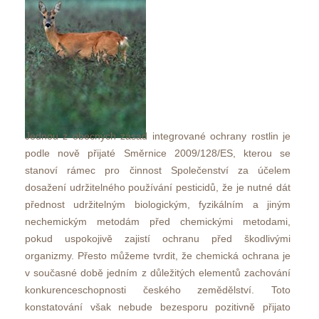
Jednou z obecných zásad integrované ochrany rostlin je 
podle nově přijaté Směrnice 2009/128/ES, kterou se 
tanoví rámec pro činnost Společenství za účelem 
dosažení udržitelného používání pesticidů, že je nutné dát 
přednost udržitelným biologickým, fyzikálním a jiným 
nechemickým metodám před chemickými metodami, 
pokud uspokojivě zajistí ochranu před škodlivými 
organizmy. Přesto můžeme tvrdit, že chemická ochrana je 
v současné době jedním z důležitých elementů zachování 
konkurenceschopnosti českého zemědělství. Toto 
konstatování však nebude bezesporu pozitivně přijato 