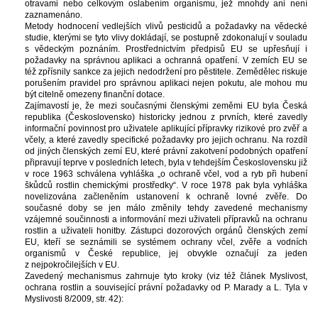
otravami nebo celkovým oslabením organismu, jež mnohdy ani není 
zaznamenáno. 
Metody hodnocení vedlejších vlivů pesticidů a požadavky na vědecké 
tudie, kterými se tyto vlivy dokládají, se postupně zdokonalují v souladu 
 vědeckým poznáním. Prostřednictvím předpisů EU se upřesňují i 
požadavky na správnou aplikaci a ochranná opatření. V zemích EU se 
též zpřísnily sankce za jejich nedodržení pro pěstitele. Zemědělec riskuje 
porušením pravidel pro správnou aplikaci nejen pokutu, ale mohou mu 
být citelně omezeny finanční dotace.
Zajímavostí je, že mezi současnými členskými zeměmi EU byla Česká 
republika (Československo) historicky jednou z prvních, které zavedly 
informační povinnost pro uživatele aplikující přípravky rizikové pro zvěř a 
včely, a které zavedly specifické požadavky pro jejich ochranu. Na rozdíl 
od jiných členských zemí EU, které právní zakotvení podobných opatření 
připravují teprve v posledních letech, byla v tehdejším Československu již 
v roce 1963 schválena vyhláška „o ochraně včel, vod a ryb při hubení 
škůdců rostlin chemickými prostředky“. V roce 1978 pak byla vyhláška 
novelizována začleněním ustanovení k ochraně lovné zvěře. Do 
oučasné doby se jen málo změnily tehdy zavedené mechanismy 
vzájemné součinnosti a informování mezi uživateli přípravků na ochranu 
rostlin a uživateli honitby. Zástupci dozorových orgánů členských zemí 
EU, kteří se seznámili se systémem ochrany včel, zvěře a vodních 
organismů v České republice, jej obvykle označují za jeden 
z nejpokročilejších v EU.
Zavedený mechanismus zahrnuje tyto kroky (viz též článek Myslivost, 
ochrana rostlin a související právní požadavky od P. Marady a L. Tyla v 
Myslivosti 8/2009, str. 42):
 