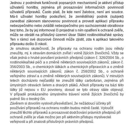
Jednou z podmínek funkčnosti popsaných mechanismů je aktivní přístup 
uživatelů honitby, zejména při prosazování informačních povinností 
uživatelů přípravků. Často platí, že kde není žalobce, není ani soudce. 
Má-li uživatel honitby podezření, že zemědělský podnik (subjekt) 
zanedbal zákonem stanovenou povinnost a provedl aplikaci přípravku 
nebezpečného nebo zvláště nebezpečného pro suchozemské obratlovce 
bez toho, že by jej informoval či projednal s ním opatření k ochraně zvěře, 
může se obrátit na příslušný územní útvar Státní rostlinolékařské správy. 
Ten v rámci své dozorové činnosti může zjistit, zda k aplikaci takového 
přípravku došlo či nikoli.
Je smutnou skutečností, že přípravky na ochranu rostlin jsou někdy 
zneužity, mj. k otravám domácích zvířat i volně žijících živočichů. Vždy se 
však jedná o hrubé porušení právních předpisů (zákon č. 326/2004 Sb., o 
rostlinolékařské péči a o změně některých souvisejících zákonů; zákon č. 
356/2003 Sb., o chemických látkách a chemických přípravcích a o změně 
některých souvisejících zákonů; zákon č. 258/2002 Sb., o ochraně 
veřejného zdraví a o změně některých souvisejících zákonů). V minulých 
letech docházelo nejčastěji ke zneužití látky carbofuran, zejména při 
úmyslných otravách šelem a dravých ptáků. Ačkoli přípravky na bázi této 
látky již nejsou v EU povoleny, dosud se tyto otravy stále objevují. 
V případě prokázaného úmyslného trávení volně žijících živočichů by 
patrně šlo o trestný čin.
Závěrem si dovolím vyslovit přesvědčení, že nežádoucí účinky při 
používání přípravků na ochranu rostlin budou méně časté. Vyloučit 
zneužití těchto přípravků a prosazovat dodržování právních předpisů při 
ochraně zvěře je však možno jen při aktivním přístupu myslivecké 
veřejností a při znalosti příslušných právních předpisů.
 