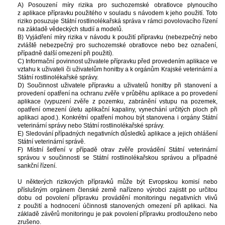
A) Posouzení míry rizika pro suchozemské obratlovce plynoucího 
z aplikace přípravku použitého v souladu s návodem k jeho použití. Toto 
riziko posuzuje Státní rostlinolékařská správa v rámci povolovacího řízení 
na základě vědeckých studií a modelů.
B) Vyjádření míry rizika v návodu k použití přípravku (nebezpečný nebo 
zvláště nebezpečný pro suchozemské obratlovce nebo bez označení, 
případně další omezení při použití).
C) Informační povinnost uživatele přípravku před provedením aplikace ve 
vztahu k uživateli či uživatelům honitby
 a k orgánům Krajské veterinární a 
Státní rostlinolékařské správy.
D) Součinnost uživatele přípravku a uživatelů honitby při stanovení a 
provedení opatření na ochranu zvěře v průběhu aplikace a po provedení 
aplikace (vypuzení zvěře z pozemku, zabránění vstupu na pozemek, 
opatření omezení úletu aplikační kapaliny, vynechání určitých ploch při 
aplikaci apod.). Konkrétní opatření mohou být stanovena i orgány Státní 
veterinární správy nebo Státní rostlinolékařské správy.
E) Sledování případných negativních důsledků aplikace a jejich ohlášení 
Státní veterinární správě.
F) Místní šetření v případě otrav zvěře provádění Státní veterinární 
právou v součinnosti se Státní rostlinolékařskou správou a případné 
ankční řízení.
 
U některých rizikových přípravků může být Evropskou komisí nebo 
příslušným orgánem členské země nařízeno výrobci zajistit po určitou 
dobu od povolení přípravku provádění monitoringu negativních vlivů 
z použití a hodnocení účinnosti stanovených omezení při aplikaci. Na 
základě závěrů monitoringu je pak povolení přípravku prodlouženo nebo 
zrušeno.