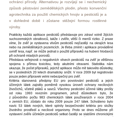
ochránci přírody. Alternativou je rozvíjejí se i nechemický 
způsob pěstování zemědělských plodin, přesto konvenční 
agrotechnika za použití chemických hnojiv a pesticidů je a 
v dohledné době i zůstane stěžejní formou rostlinné 
výroby. 
Prakticky každá aplikace pesticidů představuje pro zdraví volně žijících 
uchozemských obratlovců, takže i zvěře, větší či menší riziko. Z praxe 
víme, že zvěř je vystavena vlivům pesticidů nejčastěji na okrajích lesa 
nebo na zemědělských pozemcích. Je třeba zmínit i aplikace prováděné 
uvnitř lesa, např. se může jednat o použití přípravků na hubení hlodavců 
při ochraně mladých porostů.
Představa veřejnosti o negativních vlivech pesticidů na zvěř je většinou 
pojena s přímou toxicitou, tedy akutními otravami. Statistika nám 
ukazuje, že počet přípravků, jejichž aplikace může mít takovéto důsledky, 
e v posledních 20 letech dramaticky snížil. V roce 2009 byl registrován 
pouze jeden přípravek velmi nebezpečný pro zvěř. 
Kritéria stanovená předpisy EU pro povolování pesticidů a jejich 
účinných látek zajistily poměrně vysokou úroveň ochrany necílových 
živočichů, včetně ptáků a savců. Všechny pesticidní účinné látky prošly 
od roku 1993 revizním programem, jehož důsledkem bylo, že 
z původního počtu 983 chemických látek používaných v roce 2004 
v zemích EU, zůstalo do roku 2009 pouze 247 látek. Schváleno bylo 
navíc 53 látek nových, které splnily bezpečnostní kritéria pro složky 
životního prostředí a necílové organismy. Proto se dnes můžeme při 
vystavení zvěře účinkům pesticidů setkat častěji se slabšími chronickými 