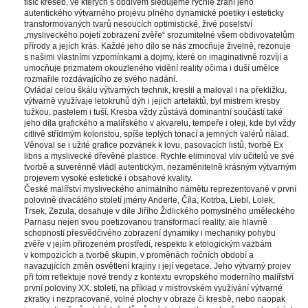
tisíc kreseb, ve kterých s obdivem sledujeme rychlé zrání jeho 
autentického výtvarného projevu plného dynamické poetiky i esteticky 
transformovaných tvarů nesoucích optimistické, živé poselství 
„mysliveckého pojetí zobrazení zvěře“ srozumitelné všem obdivovatelům 
přírody a jejích krás. Každé jeho dílo se nás zmocňuje živelně, rezonuje 
 našimi vlastními vzpomínkami a dojmy, které on imaginativně rozvíjí a 
umocňuje prizmatem okouzleného vidění reality očima i duší umělce 
rozmařile rozdávajícího ze svého nadání. 
Ovládal celou škálu výtvarných technik, kreslil a maloval i na překližku, 
výtvarně využívaje letokruhů dýh i jejich artefaktů, byl mistrem kresby 
tužkou, pastelem i tuší. Kresba vždy zůstává dominantní součástí také 
jeho díla grafického a malířského v akvarelu, tempeře i oleji, kde byl vždy 
citlivě střídmým koloristou, spíše teplých tonací a jemných valérů nálad. 
Věnoval se i užité grafice pozvánek k lovu, pasovacích listů, tvorbě Ex 
libris a myslivecké dřevěné plastice. Rychle eliminoval vliv učitelů ve své 
tvorbě a suverénně vládl autentickým, nezaměnitelně krásným výtvarným 
projevem vysoké estetické i obsahové kvality. 
České malířství mysliveckého animálního námětu reprezentované v první 
polovině dvacátého století jmény Anderle, Číla, Kotrba, Liebl, Lolek, 
Trsek, Zezula, dosahuje v díle Jiřího Židlického pomyslného uměleckého 
Parnasu nejen svou poetizovanou transformací reality, ale hlavně 
chopností přesvědčivého zobrazení dynamiky i mechaniky pohybu 
zvěře v jejím přirozeném prostředí, respektu k etologickým vazbám 
v kompozicích a tvorbě skupin, v proměnách ročních období a 
navazujících změn osvětlení krajiny i její vegetace. Jeho výtvarný projev 
při tom reflektuje nové trendy z kontextu evropského moderního malířství 
první poloviny XX. století, na příklad v mistrovském využívání výtvarné 
zkratky i nezpracované, volné plochy v obraze či kresbě, nebo naopak 