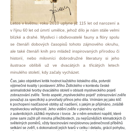
Letos v květnu, roku 2010 uplyne již 115 let od narození a 
v říjnu 60 let od úmrtí umělce, jehož dílo je nám stále velmi 
blízké a drahé. Myslivci i obdivovatelé fauny a flóry spolu 
e čtenáři dobových časopisů tohoto zájmového okruhu, 
ale také čtenáři knih pro mládež inspirovaných přírodou či 
historií, nebo milovníci dobrodružné literatury si jeho 
ilustrace oblíbili už ve dvacátých a třicátých letech 
minulého století, kdy začaly vycházet. 
Čas, jako objektivní kritik hodnot každého lidského díla, potvrdil 
výjimečné kvality i postavení Jiřího Židlického v kontextu české 
animalistické tvorby dvacátého století v oblasti mysliveckého pojetí 
zobrazování zvěře. Tento aspekt „mysliveckého pojetí“ zobrazování zvěře 
považuji za specifický a prvořadý přínos jeho díla. Vnímám jej jako klíč 
k pochopení nadčasové obliby až nadšení, s jakým je přijímáno, zvláště 
mysliveckou veřejností. Jeho vidění zvěře v plenéru vychází 
z autentických zážitků myslivce i lovce. Je v něm emotivní napětí, které 
jsme sami zažili při mnoha příležitostech, za nejrůznějších klimatických či 
větelných poměrů, vždy fascinováni nevýslovnou jedinečností příběhů 
etkání se zvěří, s dokonalostí jejích tvarů v celku i detailu, grácií pohybu, 