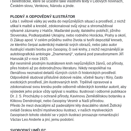
i beletristické, které se účastnil také vlastními texty v Lidových novinách, 
Českém slovu, Venkovu, Národu a jinde. 
 
PLODNÝ A ODPOVĚDNÝ ILUSTRÁTOR
Léta I. světové války jej vedla do nejrůznějších situací a prostředí, z nichž 
utíkal k malbě a kresbě, zdokonaloval svůj výraz a shromažďoval 
výtvarné záznamy z Haliče, Maďarské pusty, italského pobřeží, jižního 
Slovenska, Podkarpatské Ukrajiny, nebo rodného Horácka, Prahy a okolí, 
či Zákup apod. V celém průběhu svého života si tvořil depozitář kreseb, 
ze kterého čerpal autentický materiál svých obrazů, nebo jako autor 
ilustrující vlastní tvorbu pro časopisy, či své knihy, z nichž nejznámější je 
autobiografická antologie „Znamenaný“, vydaná pod pseudonymem Jiří 
Harusák již v roce 1925. 
Byl nesmírně plodným ilustrátorem knih nejrůznějších žánrů, od přírody, 
přes historii až po dobrodružnou literaturu. Nikdy nespoléhal na 
čtenářovu neznalost detailů různých cizích či historických prostředí. 
Odpovědně studoval příslušné dobové reálie, včetně fauny i flóry, často 
exotických prostředí, jím ilustrovaných knih. Trpělivě opravoval a 
zdokonaloval svou kresbu podle odborně-vědeckých korektur autorit, aby 
výsledek jeho práce vždy splýval s realitou. Ilustroval i odborné publikace 
Dr. J. S. Procházky o ochraně přírody, Kavinovu Zemědělskou botaniku a 
Klikovu Dendrologii, nebo časopisy Vesmír a Naší přírodou. 
Přesto že mezi dvacátými až padesátými léty dvacátého století Židlický 
ovládl českou knižní mysliveckou ilustraci, v našich mysliveckých 
časopisech tohoto období se v jejich ilustraci prosazuje romantizující 
Václav Leo Anderle a jiní, jemu podobní. 
 
SVOBODNÝ UMĚLEC