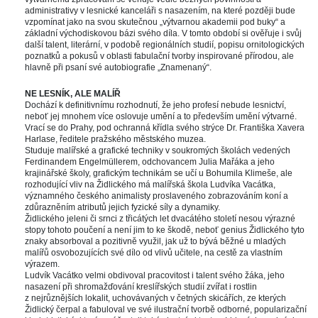
administrativy v lesnické kanceláři s nasazením, na které později bude 
vzpomínat jako na svou skutečnou „výtvarnou akademii pod buky“ a 
základní východiskovou bázi svého díla. V tomto období si ověřuje i svůj 
další talent, literární, v podobě regionálních studií, popisu ornitologických 
poznatků a pokusů v oblasti fabulační tvorby inspirované přírodou, ale 
hlavně při psaní své autobiografie „Znamenaný“.
 
NE LESNÍK, ALE MALÍŘ 
Dochází k definitivnímu rozhodnutí, že jeho profesí nebude lesnictví, 
neboť jej mnohem více oslovuje umění a to především umění výtvarné. 
Vrací se do Prahy, pod ochranná křídla svého strýce Dr. Františka Xavera 
Harlase, ředitele pražského městského muzea. 
Studuje malířské a grafické techniky v soukromých školách vedených 
Ferdinandem Engelmüllerem, odchovancem Julia Mařáka a jeho 
krajinářské školy, grafickým technikám se učí u Bohumila Klimeše, ale 
rozhodující vliv na Židlického má malířská škola Ludvíka Vacátka, 
významného českého animalisty proslaveného zobrazováním koní a 
zdůrazněním atributů jejich fyzické síly a dynamiky. 
Židlického jeleni či srnci z třicátých let dvacátého století nesou výrazné 
topy tohoto poučení a není jim to ke škodě, neboť genius Židlického tyto 
znaky absorboval a pozitivně využil, jak už to bývá běžné u mladých 
malířů osvobozujících své dílo od vlivů učitele, na cestě za vlastním 
výrazem. 
Ludvík Vacátko velmi obdivoval pracovitost i talent svého žáka, jeho 
nasazení při shromažďování kreslířských studií zvířat i rostlin 
z nejrůznějších lokalit, uchovávaných v četných skicářích, ze kterých 
Židlický čerpal a fabuloval ve své ilustrační tvorbě odborné, popularizační 