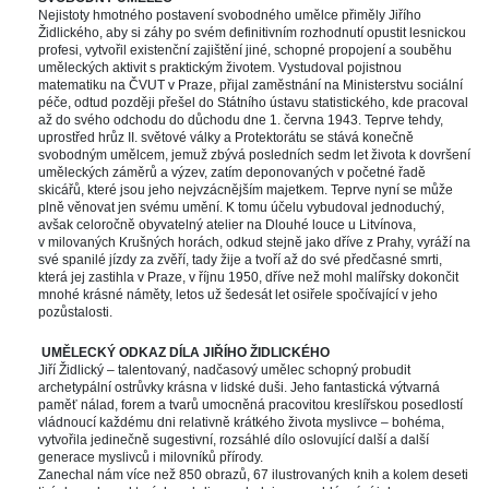
Nejistoty hmotného postavení svobodného umělce přiměly Jiřího 
Židlického, aby si záhy po svém definitivním rozhodnutí opustit lesnickou 
profesi, vytvořil existenční zajištění jiné, schopné propojení a souběhu 
uměleckých aktivit s praktickým životem. Vystudoval pojistnou 
matematiku na ČVUT v Praze, přijal zaměstnání na Ministerstvu sociální 
péče, odtud později přešel do Státního ústavu statistického, kde pracoval 
až do svého odchodu do důchodu dne 1. června 1943. Teprve tehdy, 
uprostřed hrůz II. světové války a Protektorátu se stává konečně 
vobodným umělcem, jemuž zbývá posledních sedm let života k dovršení 
uměleckých záměrů a výzev, zatím deponovaných v početné řadě 
kicářů, které jsou jeho nejvzácnějším majetkem. Teprve nyní se může 
plně věnovat jen svému umění. K tomu účelu vybudoval jednoduchý, 
avšak celoročně obyvatelný atelier na Dlouhé louce u Litvínova, 
v milovaných Krušných horách, odkud stejně jako dříve z Prahy, vyráží na 
vé spanilé jízdy za zvěří, tady žije a tvoří až do své předčasné smrti, 
která jej zastihla v Praze, v říjnu 1950, dříve než mohl malířsky dokončit 
mnohé krásné náměty, letos už šedesát let osiřele spočívající v jeho 
pozůstalosti. 
 
 
UMĚLECKÝ ODKAZ DÍLA JIŘÍHO ŽIDLICKÉHO
Jiří Židlický – talentovaný, nadčasový umělec schopný probudit 
archetypální ostrůvky krásna v lidské duši. Jeho fantastická výtvarná 
paměť nálad, forem a tvarů umocněná pracovitou kreslířskou posedlostí 
vládnoucí každému dni relativně krátkého života myslivce – bohéma, 
vytvořila jedinečně sugestivní, rozsáhlé dílo oslovující další a další 
generace myslivců i milovníků přírody. 
Zanechal nám více než 850 obrazů, 67 ilustrovaných knih a kolem deseti 