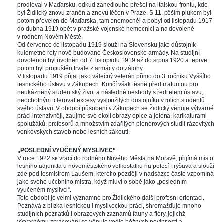
prodléval v Maďarsku, odkud zanedlouho přešel na italskou frontu, kde 
byl Židlický znovu zraněn a znovu léčen v Praze. S 11. pěším plukem byl 
potom převelen do Maďarska, tam onemocněl a pobyl od listopadu 1917 
do dubna 1919 opět v pražské vojenské nemocnici a na dovolené 
v rodném Novém Městě,
Od července do listopadu 1919 slouží na Slovensku jako důstojník 
kulometné roty nově budované Československé armády. Na studijní 
dovolenou byl uvolněn od 7. listopadu 1919 až do srpna 1920 a teprve 
potom byl propuštěn trvale z armády do zálohy. 
V listopadu 1919 přijat jako válečný veterán přímo do 3. ročníku Vyššího 
lesnického ústavu v Zákupech. Končí však těsně před maturitou pro 
neukázněný studentský život a následné neshody s ředitelem ústavu, 
neochotným tolerovat excesy vysloužilých důstojníků v rolích studentů 
vého ústavu. V období působení v Zákupech se Židlický věnuje výtvarné 
práci intenzivněji, zaujme své okolí obrazy opice a jelena, karikaturami 
polužáků, profesorů a množstvím zdařilých plenérových studií rázovitých 
venkovských staveb nebo lesních zákoutí. 
 
„POSLEDNÍ VYUČENÝ MYSLIVEC“
V roce 1922 se vrací do rodného Nového Města na Moravě, přijímá místo 
lesního adjunkta u novoměstského velkostatku na polesí Fryšava a slouží 
zde pod lesmistrem Laušem, kterého později v nadsázce často vzpomíná 
jako svého učebního mistra, když mluví o sobě jako „posledním 
vyučeném myslivci“. 
Toto období je velmi významné pro Židlického další profesní orientaci. 
Poznává z blízka lesnickou i mysliveckou práci, shromažďuje mnoho 
tudijních poznatků i obrazových záznamů fauny a flóry, jejichž 
výtvarnému zpracování se věnuje vedle běžných povinností a 