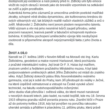
důstojností její existence a naší pokory před ní. Židlický umí tyto emoce 
vložit do svých obrazů i kreseb jako do breviáře vzpomínek na setkávání 
e zvěří a jejím prostředím. 
Autentická forma jeho záznamů je umocněna uměním poetické malířské 
zkratky, schopné vésti diváka dynamickou, ale kultivovanou kresbou do 
vých výtvarných vizí, tak blízkých realitě našich vlastních zážitků a snů o 
zvěři. Mistrovství J. Židlického není jenom plodem nesporného talentu. 
Větší význam a vliv má jeho nesmírné tvůrčí zaujetí přírodou, velké 
pracovní nasazení, tvarová paměť a fabulační schopnosti myslivce-
bohéma. K bližšímu pochopení uměleckého vývoje této neobyčejné 
osobnosti si připomeňme alespoň nejvýznamnější fakta z jeho života a 
díla. 
 
ŽIVOT A DÍLO
Narodil se 27. května 1895 v Novém Městě na Moravě otci Ing. Karlu 
Židlickému, geodetovi a matce rozené Harlasové, která pocházela 
z pražské intelektuální rodiny. Její bratr Dr F. X. Halas byl malířem, 
znalcem umění a ředitelem pražského Městského muzea. A byl také 
podporovatelem uměleckých aktivit Jiřího Židlického od mládí do zralého 
věku. Když Židlický dokončil pátou třídu Novoměstského reálného 
gymnazia, vzal jej k sobě do Prahy, kam Jiří přestoupil do reálky v Ječné, 
na které úspěšně odmaturoval a vstoupil na České vysoké učení 
technické, na fakultu vodohospodářského inženýrství. 
Jeho studia však přerušila I. světová válka, do které musel narukovat 
v necelých dvaceti letech, jako kadet, na ruské bojiště, kde mu 18. června 
1915 střepina granátu vážně poranila pravou ruku. Zranění léčil v Praze 
až do poloviny května 1916, kdy byl povýšen na poručíka rakousko-
uherské armády a přidělen k píseckému 11. pěšímu pluku, který právě 