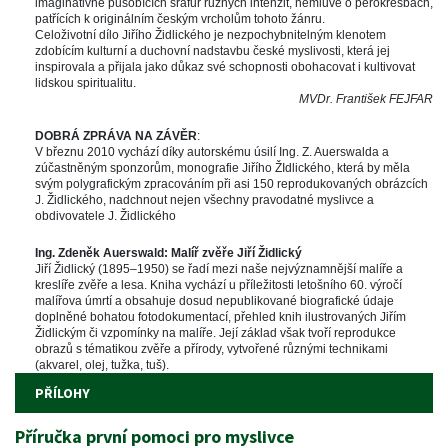
imaginativně působících šrafůr různých intenzit, nemluvě o perokresbách, 
patřících k originálním českým vrcholům tohoto žánru. 
Celoživotní dílo Jiřího Židlického je nezpochybnitelným klenotem 
zdobícím kulturní a duchovní nadstavbu české myslivosti, která jej 
inspirovala a přijala jako důkaz své schopnosti obohacovat i kultivovat 
lidskou spiritualitu. 
MVDr. František FEJFAR
 
DOBRÁ ZPRÁVA NA ZÁVĚR
: 
V březnu 2010 vychází díky autorskému úsilí Ing. Z. Auerswalda a 
zúčastněným sponzorům, monografie Jiřího ŽIdlického, která by měla 
vým polygrafickým zpracováním při asi 150 reprodukovaných obrázcích 
J. Židlického, nadchnout nejen všechny pravodatné myslivce a 
obdivovatele J. Židlického
 
Ing. Zdeněk Auerswald: Malíř zvěře Jiří Židlický
Jiří Židlický (1895–1950) se řadí mezi naše nejvýznamnější malíře a 
kreslíře zvěře a lesa. Kniha vychází u příležitosti letošního 60. výročí 
malířova úmrtí a obsahuje dosud nepublikované biografické údaje 
doplněné bohatou fotodokumentací, přehled knih ilustrovaných Jiřím 
Židlickým či vzpomínky na malíře. Její základ však tvoří reprodukce 
obrazů s tématikou zvěře a přírody, vytvořené různými technikami 
(akvarel, olej, tužka, tuš).
PŘÍLOHY
Příručka první pomoci pro myslivce