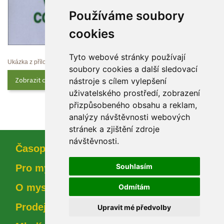
Používáme soubory 
cookie
Tyto webové stránky používají 
Ukázka z přílohy
oubory cookies a další sledovací 
Zobrazit celý obsah
nástroje s cílem vylepšení 
uživatelského prostředí, zobrazení 
přizpůsobeného obsahu a reklam, 
analýzy návštěvnosti webových 
tránek a zjištění zdroje 
návštěvnosti.
Časopi
Souhlasím
Pro myslivce
O myslivosti
Odmítám
Prodejna
Upravit mé předvolby