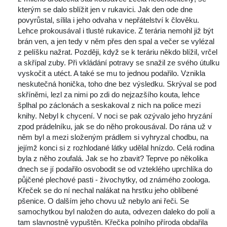
kterým se dalo sblížit jen v rukavici. Jak den ode dne 
povyrůstal, sílila i jeho odvaha v nepřátelství k člověku. 
Lehce prokousával i tlusté rukavice. Z terária nemohl již být 
brán ven, a jen tedy v něm přes den spal a večer se vylézal 
z pelíšku nažrat. Později, když se k teráriu někdo blížil, vrčel 
a skřípal zuby. Při vkládání potravy se snažil ze svého útulku 
vyskočit a utéct. A také se mu to jednou podařilo. Vznikla 
neskutečná honička, toho dne bez výsledku. Skrýval se pod 
kříněmi, lezl za nimi po zdi do nejzazšího kouta, lehce 
šplhal po záclonách a seskakoval z nich na police mezi 
knihy. Nebyl k chycení. V noci se pak ozývalo jeho hryzání 
zpod prádelníku, jak se do něho prokousával. Do rána už v 
něm byl a mezi složeným prádlem si vyhryzal chodbu, na 
jejímž konci si z rozhlodané látky udělal hnízdo. Celá rodina 
byla z něho zoufalá. Jak se ho zbavit? Teprve po několika 
dnech se jí podařilo osvobodit se od vzteklého uprchlíka do 
půjčené plechové pasti - živochytky, od známého zoologa. 
Křeček se do ní nechal nalákat na hrstku jeho oblíbené 
pšenice. O dalším jeho chovu už nebylo ani řeči. Se 
amochytkou byl naložen do auta, odvezen daleko do polí a 
tam slavnostně vypuštěn. Křečka polního příroda obdařila 