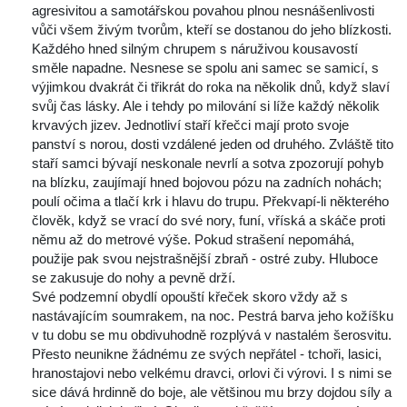
agresivitou a samotářskou povahou plnou nesnášenlivosti 
vůči všem živým tvorům, kteří se dostanou do jeho blízkosti. 
Každého hned silným chrupem s náruživou kousavostí 
měle napadne. Nesnese se spolu ani samec se samicí, s 
výjimkou dvakrát či třikrát do roka na několik dnů, když slaví 
vůj čas lásky. Ale i tehdy po milování si líže každý několik 
krvavých jizev. Jednotliví staří křečci mají proto svoje 
panství s norou, dosti vzdálené jeden od druhého. Zvláště tito 
taří samci bývají neskonale nevrlí a sotva zpozorují pohyb 
na blízku, zaujímají hned bojovou pózu na zadních nohách; 
poulí očima a tlačí krk i hlavu do trupu. Překvapí-li některého 
člověk, když se vrací do své nory, funí, vříská a skáče proti 
němu až do metrové výše. Pokud strašení nepomáhá, 
použije pak svou nejstrašnější zbraň - ostré zuby. Hluboce 
e zakusuje do nohy a pevně drží.
Své podzemní obydlí opouští křeček skoro vždy až s 
nastávajícím soumrakem, na noc. Pestrá barva jeho kožíšku 
v tu dobu se mu obdivuhodně rozplývá v nastalém šerosvitu. 
Přesto neunikne žádnému ze svých nepřátel - tchoři, lasici, 
hranostajovi nebo velkému dravci, orlovi či výrovi. I s nimi se 
ice dává hrdinně do boje, ale většinou mu brzy dojdou síly a 