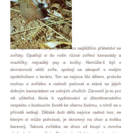
Od nepaměti si lidé potrpí žít v co nejbližším přátelství se 
zvířaty. Opatřují si do rodin různé zvířecí kamarády a 
mazlíčky; nejraději psy a kočky. Nemůže-li být v 
domácnosti větší zvíře, spokojí se alespoň s malým 
polečníkem v teráriu. Ten se nejvíce líbí dětem, protože 
mohou o zvířátko s radostí pečovat a stává se jejich 
dobrým kamarádem ve volných chvílích. Zároveň je to pro 
ně užitečná škola k vypěstování si džentlmenského 
respektu v budoucím životě ke všemu živému, s nímž se v 
přírodě setkají. Dětské duši dělá nejvíce radost tvor, se 
kterým si může pohrávat, je skromný na chov a trošku 
barevný. Taková zvířátka se dnes už koupí v mnoha 