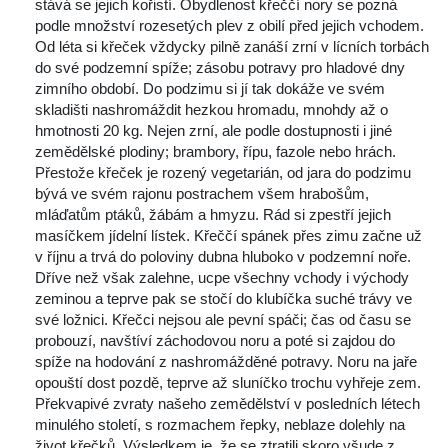
tává se jejich kořistí. Obydlenost křeččí nory se pozná 
podle množství rozesetých plev z obilí před jejich vchodem. 
Od léta si křeček vždycky pilně zanáší zrní v lícních torbách 
do své podzemní spíže; zásobu potravy pro hladové dny 
zimního období. Do podzimu si jí tak dokáže ve svém 
kladišti nashromáždit hezkou hromadu, mnohdy až o 
hmotnosti 20 kg. Nejen zrní, ale podle dostupnosti i jiné 
zemědělské plodiny; brambory, řípu, fazole nebo hrách. 
Přestože křeček je rozený vegetarián, od jara do podzimu 
bývá ve svém rajonu postrachem všem hrabošům, 
mláďatům ptáků, žábám a hmyzu. Rád si zpestří jejich 
masíčkem jídelní lístek. Křeččí spánek přes zimu začne už 
v říjnu a trvá do poloviny dubna hluboko v podzemní noře. 
Dříve než však zalehne, ucpe všechny vchody i východy 
zeminou a teprve pak se stočí do klubíčka suché trávy ve 
vé ložnici. Křečci nejsou ale pevní spáči; čas od času se 
probouzí, navštíví záchodovou noru a poté si zajdou do 
píže na hodování z nashromážděné potravy. Noru na jaře 
opouští dost pozdě, teprve až sluníčko trochu vyhřeje zem. 
Překvapivé zvraty našeho zemědělství v posledních létech 
minulého století, s rozmachem řepky, neblaze dolehly na 
život křečků. Výsledkem je, že se ztratili skoro všude z 