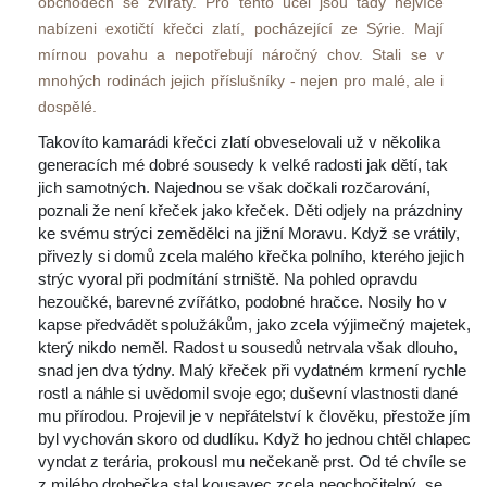
obchodech se zvířaty. Pro tento účel jsou tady nejvíce 
nabízeni exotičtí křečci zlatí, pocházející ze Sýrie. Mají 
mírnou povahu a nepotřebují náročný chov. Stali se v 
mnohých rodinách jejich příslušníky - nejen pro malé, ale i 
dospělé.
Takovíto kamarádi křečci zlatí obveselovali už v několika 
generacích mé dobré sousedy k velké radosti jak dětí, tak 
jich samotných. Najednou se však dočkali rozčarování, 
poznali že není křeček jako křeček. Děti odjely na prázdniny 
ke svému strýci zemědělci na jižní Moravu. Když se vrátily, 
přivezly si domů zcela malého křečka polního, kterého jejich 
trýc vyoral při podmítání strniště. Na pohled opravdu 
hezoučké, barevné zvířátko, podobné hračce. Nosily ho v 
kapse předvádět spolužákům, jako zcela výjimečný majetek, 
který nikdo neměl. Radost u sousedů netrvala však dlouho, 
nad jen dva týdny. Malý křeček při vydatném krmení rychle 
rostl a náhle si uvědomil svoje ego; duševní vlastnosti dané 
mu přírodou. Projevil je v nepřátelství k člověku, přestože jím 
byl vychován skoro od dudlíku. Když ho jednou chtěl chlapec 
vyndat z terária, prokousl mu nečekaně prst. Od té chvíle se 
z milého drobečka stal kousavec zcela neochočitelný, se 