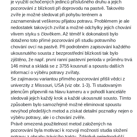
je využití ochočených jedinců příslušného druhu a jejich 
pozorování z blízkosti při doprovodu na pastvě. Takovéto 
zvíře je možné sledovat při pohybu terénem a 
zaznamenávat veškerou přijatou potravu. Problémem je ale 
nedostatek takových zvířat a možné odchylky jejich chování 
vlivem styku s člověkem. Až téměř k dokonalosti bylo 
dotaženo toto přímé pozorování při studiu potravního 
chování ovcí na pastvě. Při podrobném zapisování každého 
ukousnutého sousta z bezprostřední blízkosti tak bylo 
zjištěno, že např. první ranní pastevní perioda v průměru trvá 
146 minut a skládá se z 3755 kousnutí a spoustu dalších 
informací o výběru potravy zvířaty.
Se zajímavou variantou přímého pozorování přišli vědci z 
univerzity z Missouri, USA (viz obr. 1-3). Ti studovaným 
jelencům připevnili na hlavu kameru a v pohodlí kanceláře 
ledovali jejich každý krok a každé ukousnuté sousto. Tímto 
způsobem bylo samozřejmě možné eliminovat spoustu 
nevýhod předešlých metod a získat detailní poznatky nejen o 
výběru potravy, ale i o chování zvěře.
Právě omezená použitelnost metod založených na 
pozorování byla motivací k rozvoji možností studia složení 
potravy z obsahu trávicího traktu. Zdánlivě nejjednodušší 