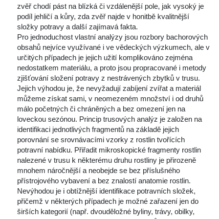
zvěř chodí pást na blízká či vzdálenější pole, jak vysoký je 
podíl jehličí a kůry, zda zvěř najde v honitbě kvalitnější 
ložky potravy a další zajímavá fakta. 
Pro jednoduchost vlastní analýzy jsou rozbory bachorových 
obsahů nejvíce využívané i ve vědeckých výzkumech, ale v 
určitých případech je jejich užití komplikováno zejména 
nedostatkem materiálu, a proto jsou propracované i metody 
zjišťování složení potravy z nestrávených zbytků v trusu. 
Jejich výhodou je, že nevyžadují zabíjení zvířat a materiál 
můžeme získat sami, v neomezeném množství i od druhů 
málo početných či chráněných a bez omezení jen na 
loveckou sezónou. Princip trusových analýz je založen na 
identifikaci jednotlivých fragmentů na základě jejich 
porovnání se srovnávacími vzorky z rostlin tvořících 
potravní nabídku. Přiřadit mikroskopické fragmenty rostlin 
nalezené v trusu k některému druhu rostliny je přirozeně 
mnohem náročnější a neobejde se bez příslušného 
přístrojového vybavení a bez znalostí anatomie rostlin. 
Nevýhodou je i obtížnější identifikace potravních složek, 
přičemž v některých případech je možné zařazení jen do 
širších kategorií (např. dvouděložné byliny, trávy, obilky, 