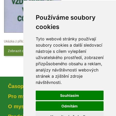
Používáme soubory 
cookie
Tyto webové stránky používají 
Ukázka z přílohy
oubory cookies a další sledovací 
Zobrazit celý obsah
nástroje s cílem vylepšení 
uživatelského prostředí, zobrazení 
přizpůsobeného obsahu a reklam, 
analýzy návštěvnosti webových 
tránek a zjištění zdroje 
návštěvnosti.
Časopi
Souhlasím
Pro myslivce
O myslivosti
Odmítám