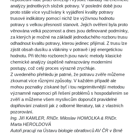
analýzy jednotlivých složek potravy. V poslední době jsou 
proto stále více využívány k vyjádření kvality potravy 
trusové indikátory pomocí nichž lze výživnou hodnotu 
potravy s velkou přesností stanovit. Jejich ověření byla proto 
věnována velká pozornost a dnes jsou definované podmínky, 
za kterých je možné na základě jednoduchého rozboru trusu 
odhadnout kvalitu potravy, kterou jedinec přijímal. Z trusu lze 
zjistit obsah dusíku a vlákniny v potravě i její energetickou 
hodnotu. Při těchto rozborech jsou navíc metody klasické 
chemické analýzy úspěšně nahrazovány moderními 
postupy, což celý proces výrazně zrychluje.
Z uvedeného přehledu je patrné, že potravu zvěře můžeme 
zkoumat více různými způsoby. V každém případě ale 
mohou poznatky získané byť i tou nejprimitivnější metodou 
významně napomoci při řešení problémů s hospodařením se 
zvěří a můžeme všem myslivcům doporučit pravidelné 
doplňování znalostí jak z odborné literatury, tak z vlastních 
pozorování. 
Ing. Jiří KAMLER, RNDr. Miloslav HOMOLKA & RNDr. 
Marta HEROLDOVÁ
Autoři pracují na Ústavu biologie obratlovců AV ČR v Brně