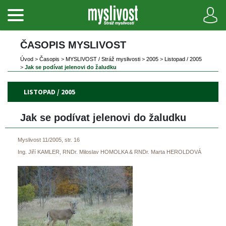
ČASOPIS MYSLIVOST 
Úvod
 
>
 
Časopi
 
>
 
MYSLIVOST / Stráž myslivosti
 
>
 
2005
 
>
 
Listopad / 2005
>
 
Jak se podívat jelenovi do žaludku 
LISTOPAD / 2005
Jak se podívat jelenovi do žaludku 
Myslivost 11/2005, str. 16
 
Ing. Jiří KAMLER, RNDr. Miloslav HOMOLKA & RNDr. Marta HEROLDOVÁ