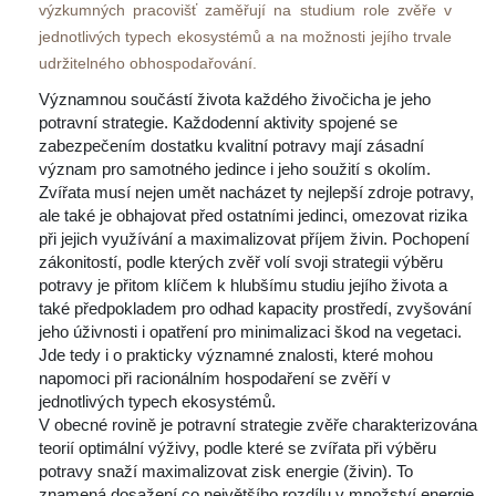
výzkumných pracovišť zaměřují na studium role zvěře v 
jednotlivých typech ekosystémů a na možnosti jejího trvale 
udržitelného obhospodařování.
Významnou součástí života každého živočicha je jeho 
potravní strategie. Každodenní aktivity spojené se 
zabezpečením dostatku kvalitní potravy mají zásadní 
význam pro samotného jedince i jeho soužití s okolím. 
Zvířata musí nejen umět nacházet ty nejlepší zdroje potravy, 
ale také je obhajovat před ostatními jedinci, omezovat rizika 
při jejich využívání a maximalizovat příjem živin. Pochopení 
zákonitostí, podle kterých zvěř volí svoji strategii výběru 
potravy je přitom klíčem k hlubšímu studiu jejího života a 
také předpokladem pro odhad kapacity prostředí, zvyšování 
jeho úživnosti i opatření pro minimalizaci škod na vegetaci. 
Jde tedy i o prakticky významné znalosti, které mohou 
napomoci při racionálním hospodaření se zvěří v 
jednotlivých typech ekosystémů. 
V obecné rovině je potravní strategie zvěře charakterizována 
teorií optimální výživy, podle které se zvířata při výběru 
potravy snaží maximalizovat zisk energie (živin). To 
znamená dosažení co největšího rozdílu v množství energie 