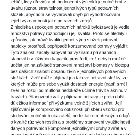
jehličí, listy dřevin) a při hodnocení výsledků je nutné brát v 
úvahu různou stravitelnost jednotlivých typů potravních 
ložek, abychom se vyvarovali chyb při vyhodnocování 
jejich významnosti jako potravních zdrojů. 
Z hlediska uspokojení potravních nároků býložravců je vedle 
množství potravy rozhodující i její kvalita. Proto se hledaly i 
způsoby, jak právě kvalitu jednotlivých složek potravní 
nabídky prostředí, popřípadě konzumované potravy vyjádřit. 
Tyto znalosti začaly nabývat na významu při snahách 
tanovit tzv. úživnou kapacitu prostředí, což nebylo možné 
udělat jen na základě stanovení množství biomasy v biotopu 
bez dalších znalostí obsahu živin v jednotlivých potravních 
 složkách. Zvěř může přijímat jen takové potravní složky, ze 
kterých může pro sebe využít dostatek energie (např. srnčí 
zvěř na rozdíl od muflona nedokáže účinně trávit vlákninu v 
travách). Stanovení kvality přijímané potravy je proto další 
důležitou informací při výzkumu volně žijících zvířat. Její 
zjišťování je komplikováno obtížností při sběru vzorků pro 
ledování nutričních ukazatelů, nedostatkem přesných údajů 
o kvalitě různých rostlin a s problémy stanovení využitelnosti 
daných potravních komponent jednotlivými druhy zvířat a v 
neposlední řadě práci omezují i vysoké náklady na chemické 