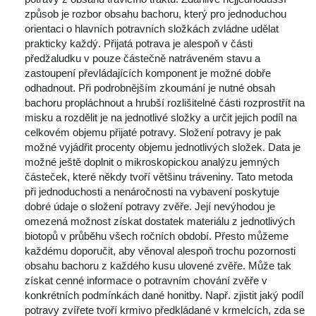
způsob je rozbor obsahu bachoru, který pro jednoduchou 
orientaci o hlavních potravních složkách zvládne udělat 
prakticky každý. Přijatá potrava je alespoň v části 
předžaludku v pouze částečně natráveném stavu a 
zastoupení převládajících komponent je možné dobře 
odhadnout. Při podrobnějším zkoumání je nutné obsah 
bachoru propláchnout a hrubší rozlišitelné části rozprostřít na 
misku a rozdělit je na jednotlivé složky a určit jejich podíl na 
celkovém objemu přijaté potravy. Složení potravy je pak 
možné vyjádřit procenty objemu jednotlivých složek. Data je 
možné ještě doplnit o mikroskopickou analýzu jemných 
částeček, které někdy tvoří většinu tráveniny. Tato metoda 
při jednoduchosti a nenáročnosti na vybavení poskytuje 
dobré údaje o složení potravy zvěře. Její nevýhodou je 
omezená možnost získat dostatek materiálu z jednotlivých 
biotopů v průběhu všech ročních období. Přesto můžeme 
každému doporučit, aby věnoval alespoň trochu pozornosti 
obsahu bachoru z každého kusu ulovené zvěře. Může tak 
získat cenné informace o potravním chování zvěře v 
konkrétních podmínkách dané honitby. Např. zjistit jaký podíl 
potravy zvířete tvoří krmivo předkládané v krmelcích, zda se 