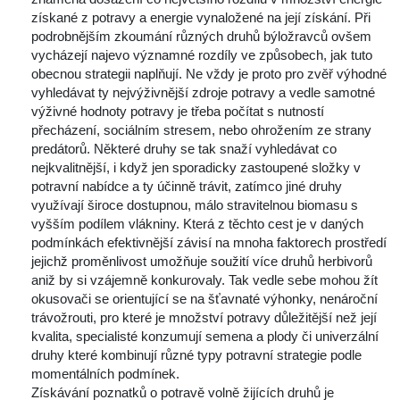
získané z potravy a energie vynaložené na její získání. Při 
podrobnějším zkoumání různých druhů býložravců ovšem 
vycházejí najevo významné rozdíly ve způsobech, jak tuto 
obecnou strategii naplňují. Ne vždy je proto pro zvěř výhodné 
vyhledávat ty nejvýživnější zdroje potravy a vedle samotné 
výživné hodnoty potravy je třeba počítat s nutností 
přecházení, sociálním stresem, nebo ohrožením ze strany 
predátorů. Některé druhy se tak snaží vyhledávat co 
nejkvalitnější, i když jen sporadicky zastoupené složky v 
potravní nabídce a ty účinně trávit, zatímco jiné druhy 
využívají široce dostupnou, málo stravitelnou biomasu s 
vyšším podílem vlákniny. Která z těchto cest je v daných 
 podmínkách efektivnější závisí na mnoha faktorech prostředí 
jejichž proměnlivost umožňuje soužití více druhů herbivorů 
aniž by si vzájemně konkurovaly. Tak vedle sebe mohou žít 
okusovači se orientující se na šťavnaté výhonky, nenároční 
trávožrouti, pro které je množství potravy důležitější než její 
kvalita, specialisté konzumují semena a plody či univerzální 
druhy které kombinují různé typy potravní strategie podle 
momentálních podmínek.
Získávání poznatků o potravě volně žijících druhů je 