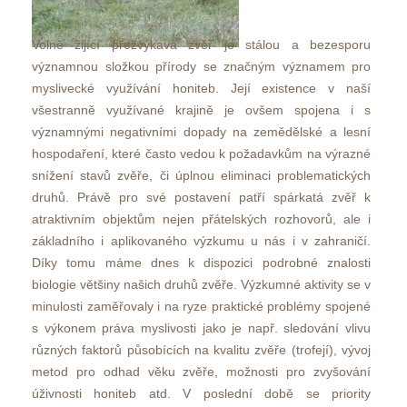
Volně žijící přežvýkavá zvěř je stálou a bezesporu 
významnou složkou přírody se značným významem pro 
myslivecké využívání honiteb. Její existence v naší 
všestranně využívané krajině je ovšem spojena i s 
významnými negativními dopady na zemědělské a lesní 
hospodaření, které často vedou k požadavkům na výrazné 
nížení stavů zvěře, či úplnou eliminaci problematických 
druhů. Právě pro své postavení patří spárkatá zvěř k 
atraktivním objektům nejen přátelských rozhovorů, ale i 
základního i aplikovaného výzkumu u nás i v zahraničí. 
Díky tomu máme dnes k dispozici podrobné znalosti 
biologie většiny našich druhů zvěře. Výzkumné aktivity se v 
minulosti zaměřovaly i na ryze praktické problémy spojené 
 výkonem práva myslivosti jako je např. sledování vlivu 
různých faktorů působících na kvalitu zvěře (trofejí), vývoj 
metod pro odhad věku zvěře, možnosti pro zvyšování 
úživnosti honiteb atd. V poslední době se priority 