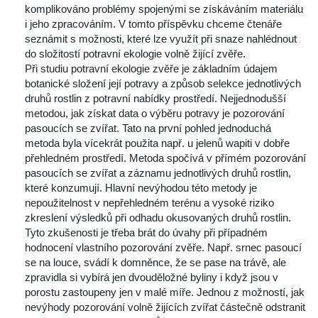
komplikováno problémy spojenými se získáváním materiálu 
i jeho zpracováním. V tomto příspěvku chceme čtenáře 
eznámit s možnosti, které lze využít při snaze nahlédnout 
do složitostí potravní ekologie volně žijící zvěře.
Při studiu potravní ekologie zvěře je základním údajem 
botanické složení její potravy a způsob selekce jednotlivých 
druhů rostlin z potravní nabídky prostředí. Nejjednodušší 
metodou, jak získat data o výběru potravy je pozorování 
pasoucích se zvířat. Tato na první pohled jednoduchá 
metoda byla vícekrát použita např. u jelenů wapiti v dobře 
přehledném prostředí. Metoda spočívá v přímém pozorování 
pasoucích se zvířat a záznamu jednotlivých druhů rostlin, 
které konzumují. Hlavní nevýhodou této metody je 
nepoužitelnost v nepřehledném terénu a vysoké riziko 
zkreslení výsledků při odhadu okusovaných druhů rostlin. 
Tyto zkušenosti je třeba brát do úvahy při případném 
hodnocení vlastního pozorování zvěře. Např. srnec pasoucí 
e na louce, svádí k domněnce, že se pase na trávě, ale 
zpravidla si vybírá jen dvouděložné byliny i když jsou v 
porostu zastoupeny jen v malé míře. Jednou z možností, jak 
nevýhody pozorování volně žijících zvířat částečně odstranit 