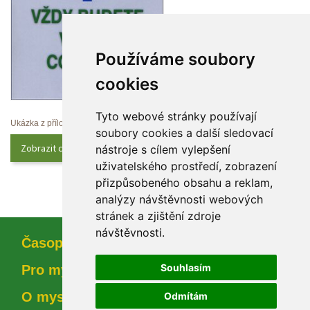
Používáme soubory 
cookie
Tyto webové stránky používají 
Ukázka z přílohy
oubory cookies a další sledovací 
Zobrazit celý obsah
nástroje s cílem vylepšení 
uživatelského prostředí, zobrazení 
přizpůsobeného obsahu a reklam, 
analýzy návštěvnosti webových 
tránek a zjištění zdroje 
návštěvnosti.
Časopi
Souhlasím
Pro myslivce
O myslivosti
Odmítám