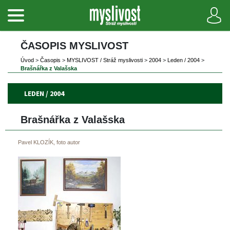
ČASOPIS MYSLIVOST 
Úvod
 
>
 
Časopi
 
>
 
MYSLIVOST / Stráž myslivosti
 
>
 
2004
 
>
 
Leden / 2004
 
>
Brašnářka z Valašska
LEDEN / 2004
Brašnářka z Valašska
Pavel KLOZÍK, foto autor 