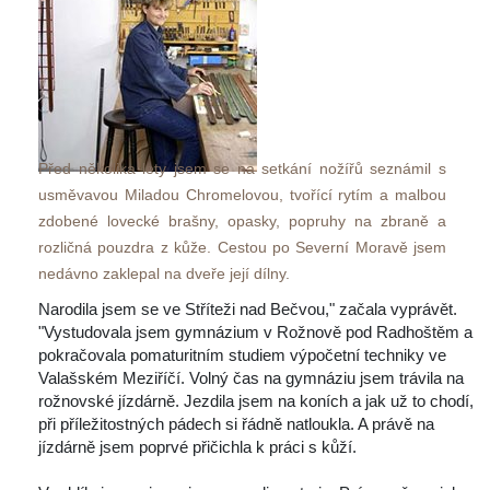
Před několika lety jsem se na setkání nožířů seznámil s 
usměvavou Miladou Chromelovou, tvořící rytím a malbou 
zdobené lovecké brašny, opasky, popruhy na zbraně a 
rozličná pouzdra z kůže. Cestou po Severní Moravě jsem 
nedávno zaklepal na dveře její dílny.
Narodila jsem se ve Stříteži nad Bečvou," začala vyprávět. 
"Vystudovala jsem gymnázium v Rožnově pod Radhoštěm a 
pokračovala pomaturitním studiem výpočetní techniky ve 
Valašském Meziříčí. Volný čas na gymnáziu jsem trávila na 
rožnovské jízdárně. Jezdila jsem na koních a jak už to chodí, 
při příležitostných pádech si řádně natloukla. A právě na 
jízdárně jsem poprvé přičichla k práci s kůží. 