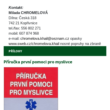
Kontakt:
 Milada CHROMELOVÁ 
 Dílna: Česká 318 
 742 21 Kopřivnice 
 tel./fax: 556 802 271 
 mobil: 607 874 968 
 e-mail: 
chromelova.khail@seznam.cz
 opasky 
www.sweb.cz/chromelova.khail
 nosné popruhy na zbraně 
PŘÍLOHY
Příručka první pomoci pro myslivce