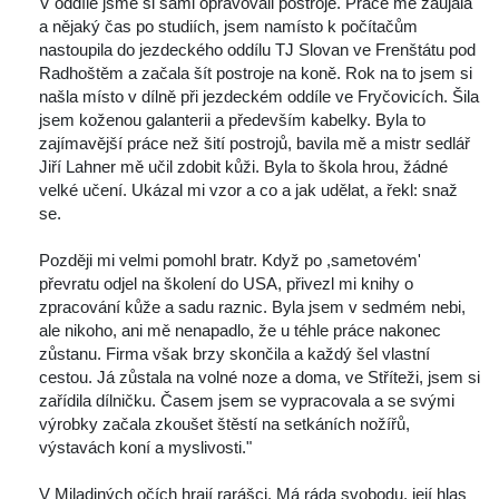
 V oddíle jsme si sami opravovali postroje. Práce mě zaujala 
a nějaký čas po studiích, jsem namísto k počítačům 
nastoupila do jezdeckého oddílu TJ Slovan ve Frenštátu pod 
Radhoštěm a začala šít postroje na koně. Rok na to jsem si 
našla místo v dílně při jezdeckém oddíle ve Fryčovicích. Šila 
jsem koženou galanterii a především kabelky. Byla to 
zajímavější práce než šití postrojů, bavila mě a mistr sedlář 
Jiří Lahner mě učil zdobit kůži. Byla to škola hrou, žádné 
velké učení. Ukázal mi vzor a co a jak udělat, a řekl: snaž 
e. 
 Později mi velmi pomohl bratr. Když po ,sametovém' 
převratu odjel na školení do USA, přivezl mi knihy o 
zpracování kůže a sadu raznic. Byla jsem v sedmém nebi, 
ale nikoho, ani mě nenapadlo, že u téhle práce nakonec 
zůstanu. Firma však brzy skončila a každý šel vlastní 
cestou. Já zůstala na volné noze a doma, ve Stříteži, jsem si 
zařídila dílničku. Časem jsem se vypracovala a se svými 
výrobky začala zkoušet štěstí na setkáních nožířů, 
výstavách koní a myslivosti." 
 V Miladiných očích hrají rarášci. Má ráda svobodu, její hlas 