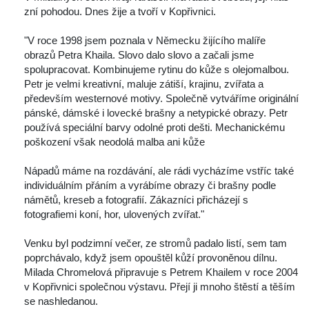
zní pohodou. Dnes žije a tvoří v Kopřivnici. 
 "V roce 1998 jsem poznala v Německu žijícího malíře 
obrazů Petra Khaila. Slovo dalo slovo a začali jsme 
polupracovat. Kombinujeme rytinu do kůže s olejomalbou. 
Petr je velmi kreativní, maluje zátiší, krajinu, zvířata a 
především westernové motivy. Společně vytváříme originální 
pánské, dámské i lovecké brašny a netypické obrazy. Petr 
používá speciální barvy odolné proti dešti. Mechanickému 
poškození však neodolá malba ani kůže 
 Nápadů máme na rozdávání, ale rádi vycházíme vstříc také 
individuálním přáním a vyrábíme obrazy či brašny podle 
námětů, kreseb a fotografií. Zákazníci přicházejí s 
fotografiemi koní, hor, ulovených zvířat." 
 Venku byl podzimní večer, ze stromů padalo listí, sem tam 
poprchávalo, když jsem opouštěl kůží provoněnou dílnu. 
Milada Chromelová připravuje s Petrem Khailem v roce 2004 
v Kopřivnici společnou výstavu. Přejí ji mnoho štěstí a těším 
e nashledanou. 