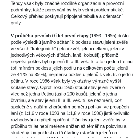
Tehdy však byly značně rozdílné organizační a provozní 
podmínky, takže porovnání by bylo velmi problematické. 
Celkový přehled poskytují připojená tabulka a orientační 
grafy.
V průběhu prvních tří let první etapy
 (1993 - 1995) došlo 
podle výsledků jarního sčítání k poklesu stavu jelení zvěře 
ve všech "kategoriích" (jelení zvěř, jeleni celkem, jeleni v 
jednotlivých věkových třídách, laně, kolouši), přičemž 
největší pokles byl u jelenů II. a III. věk. tř. a to o jednu třetinu 
(při mírném poklesu jejich podílu na celkovém počtu jelenů 
ze 44 % na 39 %), nejmenší pokles u jelenů I. věk. tř. o jednu 
pětinu. V roce 1996 však byly vykázány výrazně vyšší 
čítané stavy. Oproti roku 1995 stoupl stav jelení zvěře o 
více než jednu třetinu (asi o 200 kusů), jelenů o jednu 
čtvrtinu, ale stav jelenů II. a III. věk. tř. se nezměnil, což 
polečně s dalším zhoršením poměru pohlaví ve prospěch 
laní (z 1:1,6 v roce 1993 na 1:1,8 v roce 1996) jistě ovlivnilo 
rozhodování o přijetí opatření. Plán lovu jelení zvěře byl v 
průběhu tří let nepřiměřeně snížen až téměř na polovinu a 
kutečný lov poklesl na tři čtvrtiny (starších jelenů na 