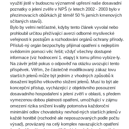
využití jistě v budoucnu významně upřesní naše dosavadní 
poznatky o jelení zvěře v NPŠ (v letech 2002 - 2003 bylo v 
přezimovacích obůrkách již téměř 50 % jarních kmenových 
čítaných stavů).
Bylo by velmi nešťastné, kdyby tento článek vyvolal nebo 
prohloubil určitou přežívající averzi odborné myslivecké 
veřejnosti k postojům a rozhodování orgánů ochrany přírody. 
Přísluš-ný orgán bezpochyby přijímal opatření s nejlepším 
vědomím pomoci věc řešit; vždyť všechny dostupné 
informace (viz hodnocení 1. etapy) k tomu přímo vybíze-ly.
Na závěr ještě pokus o odpověď na otázku uvozující tento 
příspěvek. Věřím, že částečně modifikovaný zákaz lovu 
tarších jelenů může být jedním z vhodných způsobů k 
dosažení lepšího věkového složení jelenů. Musí to být ale 
koncepční přístup, vycházející z objektivního posouzení 
dosavadního hospodaření s jelení zvěří v oblasti, s předem 
vymezenou dobou platnosti opatření, umožňující v zájmu 
omezení rizika snížení kvality potomstva každoroční 
minimální odlov chovatelsky nevhod-ných starších jelenů v 
každé honitbě (rozhodně ale neposuzovaných podle počtu 
výsad), provázaný na celý komplex navazujících opatření 