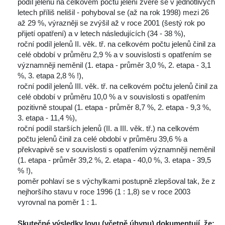
podíl jelenů na celkovém počtu jelení zvěře se v jednotlivých 
letech příliš nelišil - pohyboval se (až na rok 1998) mezi 26 
až 29 %, výrazněji se zvýšil až v roce 2001 (šestý rok po 
přijetí opatření) a v letech následujících (34 - 38 %),
roční podíl jelenů II. věk. tř. na celkovém počtu jelenů činil za 
celé období v průměru 2,9 % a v souvislosti s opatřením se 
významněji neměnil (1. etapa - průměr 3,0 %, 2. etapa - 3,1 
%, 3. etapa 2,8 % !),
roční podíl jelenů III. věk. tř. na celkovém počtu jelenů činil za 
celé období v průměru 10,0 % a v souvislosti s opatřením 
pozitivně stoupal (1. etapa - průměr 8,7 %, 2. etapa - 9,3 %, 
3. etapa - 11,4 %),
roční podíl starších jelenů (II. a III. věk. tř.) na celkovém 
počtu jelenů činil za celé období v průměru 39,6 % a 
překvapivě se v souvislosti s opatřením významněji neměnil 
(1. etapa - průměr 39,2 %, 2. etapa - 40,0 %, 3. etapa - 39,5 
% !),
poměr pohlaví se s výchylkami postupně zlepšoval tak, že z 
nejhoršího stavu v roce 1996 (1 : 1,8) se v roce 2003 
vyrovnal na poměr 1 : 1.
Skutečné výsledky lovu (včetně úhynu) dokumentují, že: