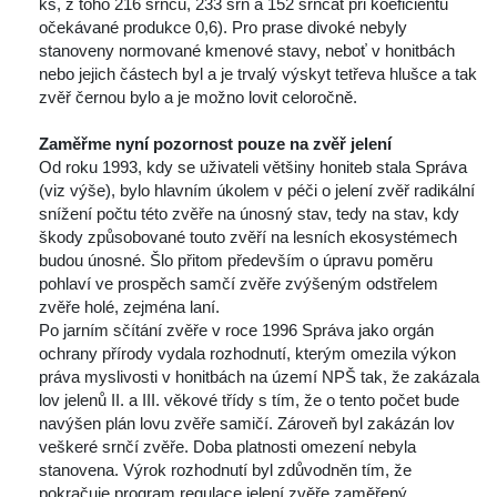
ks, z toho 216 srnců, 233 srn a 152 srnčat při koeficientu 
očekávané produkce 0,6). Pro prase divoké nebyly 
tanoveny normované kmenové stavy, neboť v honitbách 
nebo jejich částech byl a je trvalý výskyt tetřeva hlušce a tak 
zvěř černou bylo a je možno lovit celoročně. 
Zaměřme nyní pozornost pouze na zvěř jelení
Od roku 1993, kdy se uživateli většiny honiteb stala Správa 
(viz výše), bylo hlavním úkolem v péči o jelení zvěř radikální 
nížení počtu této zvěře na únosný stav, tedy na stav, kdy 
škody způsobované touto zvěří na lesních ekosystémech 
budou únosné. Šlo přitom především o úpravu poměru 
pohlaví ve prospěch samčí zvěře zvýšeným odstřelem 
zvěře holé, zejména laní.
Po jarním sčítání zvěře v roce 1996 Správa jako orgán 
ochrany přírody vydala rozhodnutí, kterým omezila výkon 
práva myslivosti v honitbách na území NPŠ tak, že zakázala 
lov jelenů II. a III. věkové třídy s tím, že o tento počet bude 
navýšen plán lovu zvěře samičí. Zároveň byl zakázán lov 
veškeré srnčí zvěře. Doba platnosti omezení nebyla 
tanovena. Výrok rozhodnutí byl zdůvodněn tím, že 
pokračuje program regulace jelení zvěře zaměřený 