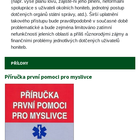
(např. výše plánu lovu, zajiště-ní jeho plnění, neformální 
polupráce s uživateli okolních honiteb, jednotný postup 
dotčených orgánů státní správy, atd.). Širší uplatnění 
takového přístupu bude pravděpodobně v současné době 
problematické a bude zejména limitováno zatímní 
nefunkčností jeleních oblastí a příliš různorodými zájmy a 
finančními problémy jednotlivých dotčených uživatelů 
honiteb. 
PŘÍLOHY
Příručka první pomoci pro myslivce