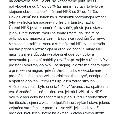
 na celkovém počtu jelenů se každoročně příliš nelišil - 
 pohyboval se od 57 do 63 % (při jarním sčítaní to bylo ve 
tejném období na celém území NPŠ od 37 do 45 %). 
Pokles jelenů na říjištích by si zasloužil podrobnější rozbor 
(vliv výsledků hospodaře-ní v lesích, turistiky, atd.).
Území NPŠ je sice poměrně rozsáhlé, přesto jsou stavy 
jelení zvěře během roku i na tomto území do jisté míry 
ovlivňovány migrací z území Bavorska i podhůří Šumavy. 
Vzhledem k reliéfu terénu a šířce území NP by se nemělo 
 ani tak jednat o rozsáhlejší migraci do podhůří mimo NP 
např. v zimě z důvodu vysoké sněhové pokrývky a 
nedostatku potravní nabídky (zvěř např. sejde v rámci NP z 
prostoru Modravy do okolí Rejštejna), ale zřejmě často spíše 
o přiroze-nou migraci jelenů. Jejich pudově zakódované 
přecházení často na velké vzdálenosti a skryté, nenápadné 
a opatrné chování velmi ztěžuje jejich zaregistrování.
V této souvislosti bylo orientačně ověřováno, zda opatření a 
trvalé značné neplnění plánu lovu jelenů I. věk. tř. v NPŠ 
ovlivnilo výsledky hospodaření s jelení zvěří i v sousedních 
honitbách, zejména zda předpokládané zvýšení stavu jelenů, 
zejména starších, se promítlo i ve výši jejich odlovu. Z 
přehledu lovu jelení zvěře na okrese Klatovy (mimo území 