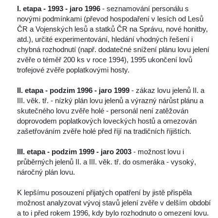
I. etapa - 1993 - jaro 1996
 - seznamování personálu s 
novými podmínkami (převod hospodaření v lesích od Lesů 
ČR a Vojenských lesů a statků ČR na Správu, nové honitby, 
atd.), určité experimentování, hledání vhodných řešení i 
chybná rozhodnutí (např. dodatečné snížení plánu lovu jelení 
zvěře o téměř 200 ks v roce 1994), 1995 ukončení lovů 
trofejové zvěře poplatkovými hosty.
II. etapa - podzim 1996 - jaro 1999
 - zákaz lovu jelenů II. a 
III. věk. tř. - nízký plán lovu jelenů a výrazný nárůst plánu a 
kutečného lovu zvěře holé - personál není zatěžován 
doprovodem poplatkových loveckých hostů a omezován 
zašetřováním zvěře holé před říjí na tradičních říjištích.
III. etapa - podzim 1999 - jaro 2003
 - možnost lovu i 
průběrných jelenů II. a III. věk. tř. do osmeráka - vysoký, 
náročný plán lovu. 
K lepšímu posouzení přijatých opatření by jistě přispěla 
možnost analyzovat vývoj stavů jelení zvěře v delším období 
a to i před rokem 1996, kdy bylo rozhodnuto o omezení lovu. 