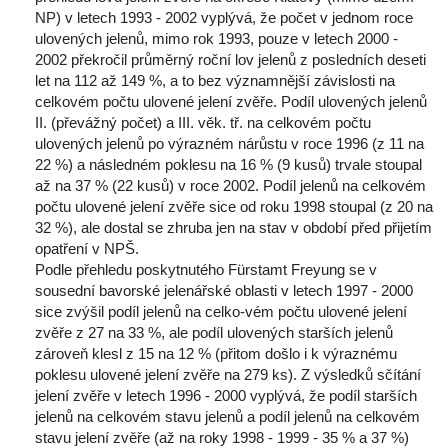
NP) v letech 1993 - 2002 vyplývá, že počet v jednom roce 
ulovených jelenů, mimo rok 1993, pouze v letech 2000 - 
2002 překročil průměrný roční lov jelenů z posledních deseti 
let na 112 až 149 %, a to bez významnější závislosti na 
celkovém počtu ulovené jelení zvěře. Podíl ulovených jelenů 
II. (převážný počet) a III. věk. tř. na celkovém počtu 
ulovených jelenů po výrazném nárůstu v roce 1996 (z 11 na 
 22 %) a následném poklesu na 16 % (9 kusů) trvale stoupal 
až na 37 % (22 kusů) v roce 2002. Podíl jelenů na celkovém 
počtu ulovené jelení zvěře sice od roku 1998 stoupal (z 20 na 
32 %), ale dostal se zhruba jen na stav v období před přijetím 
opatření v NPŠ.
 Podle přehledu poskytnutého Fürstamt Freyung se v 
ousední bavorské jelenářské oblasti v letech 1997 - 2000 
ice zvýšil podíl jelenů na celko-vém počtu ulovené jelení 
zvěře z 27 na 33 %, ale podíl ulovených starších jelenů 
 zároveň klesl z 15 na 12 % (přitom došlo i k výraznému 
poklesu ulovené jelení zvěře na 279 ks). Z výsledků sčítání 
jelení zvěře v letech 1996 - 2000 vyplývá, že podíl starších 
jelenů na celkovém stavu jelenů a podíl jelenů na celkovém 
tavu jelení zvěře (až na roky 1998 - 1999 - 35 % a 37 %) 