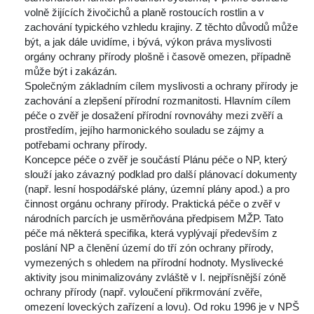
volně žijících živočichů a planě rostoucích rostlin a v 
zachování typického vzhledu krajiny. Z těchto důvodů může 
být, a jak dále uvidíme, i bývá, výkon práva myslivosti 
orgány ochrany přírody plošně i časově omezen, případně 
může být i zakázán.
Společným základním cílem myslivosti a ochrany přírody je 
zachování a zlepšení přírodní rozmanitosti. Hlavním cílem 
péče o zvěř je dosažení přírodní rovnováhy mezi zvěří a 
prostředím, jejího harmonického souladu se zájmy a 
potřebami ochrany přírody. 
Koncepce péče o zvěř je součástí Plánu péče o NP, který 
louží jako závazný podklad pro další plánovací dokumenty 
(např. lesní hospodářské plány, územní plány apod.) a pro 
činnost orgánu ochrany přírody. Praktická péče o zvěř v 
národních parcích je usměrňována předpisem MŽP. Tato 
péče má některá specifika, která vyplývají především z 
poslání NP a členění území do tří zón ochrany přírody, 
vymezených s ohledem na přírodní hodnoty. Myslivecké 
aktivity jsou minimalizovány zvláště v I. nejpřísnější zóně 
ochrany přírody (např. vyloučení přikrmování zvěře, 
omezení loveckých zařízení a lovu). Od roku 1996 je v NPŠ 