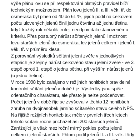
výše plánu lovu se při respektování platných pravidel blíží 
technickým možnostem. Plán lovu jelenů II. a III. věk. tř. do 
osmeráka byl plněn od 40 do 61 %, jejich podíl na celkovém 
počtu ulovených jelenů činil jednu čtvrtinu až jednu třetinu, 
když každý rok několik trofejí neodpovídalo stanovenému 
kriteriu. Přes postupný nárůst sčítaných jelenů i možnost 
lovu starších jelenů do osmeráka, lov jelenů celkem i jelenů I. 
věk. tř. v průměru klesal.
Z porovnání výsledků sčítání jelení zvěře v jednotlivých 
etapách je zřejmý nárůst celkového stavu jelení zvěře - ve 3. 
etapě oproti 1. etapě o jednu pětinu, při vyšším nárůst jelenů 
(o jednu třetinu).
 V roce 1998 bylo zahájeno v režijních honitbách pravidelné 
kontrolní sčítání jelenů v době říje. Výsledky jsou spíše 
orientačního charakteru, ale přesto je nelze podceňovat. 
Počet jelenů v době říje se zvyšoval v těchto 12 honitbách 
zhruba na dvojnásobek jarního sčítaného stavu celého NPŠ. 
Na říjiště režijních honiteb tak mělo v prvních třech letech 
tohoto sčítání ročně přicházet asi 200 starších jelenů. 
 Zarážející je však meziroční mírný pokles počtu jelenů 
celkem i jelenů starších. Přitom podíl jelenů II. a III. věk. třídy 