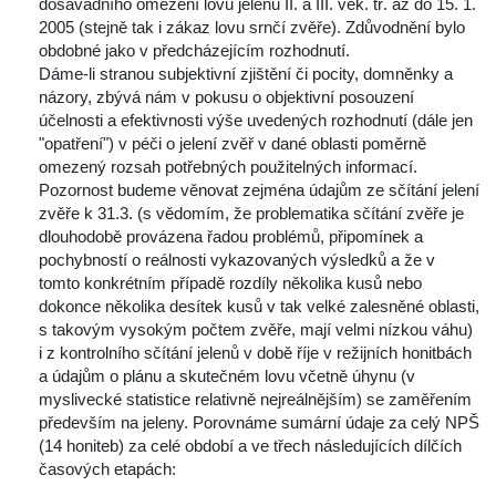
dosavadního omezení lovu jelenů II. a III. věk. tř. až do 15. 1. 
2005 (stejně tak i zákaz lovu srnčí zvěře). Zdůvodnění bylo 
obdobné jako v předcházejícím rozhodnutí.
Dáme-li stranou subjektivní zjištění či pocity, domněnky a 
názory, zbývá nám v pokusu o objektivní posouzení 
účelnosti a efektivnosti výše uvedených rozhodnutí (dále jen 
"opatření") v péči o jelení zvěř v dané oblasti poměrně 
omezený rozsah potřebných použitelných informací. 
Pozornost budeme věnovat zejména údajům ze sčítání jelení 
zvěře k 31.3. (s vědomím,
 
že problematika sčítání zvěře je 
dlouhodobě provázena řadou problémů, připomínek a 
pochybností o reálnosti vykazovaných výsledků a že v 
tomto konkrétním případě rozdíly několika kusů nebo 
dokonce několika desítek kusů v tak velké zalesněné oblasti, 
 takovým vysokým počtem zvěře, mají velmi nízkou váhu) 
i z kontrolního sčítání jelenů v době říje v režijních honitbách 
a údajům o plánu a skutečném lovu včetně úhynu (v 
myslivecké statistice relativně nejreálnějším) se zaměřením 
především na jeleny. Porovnáme sumární údaje za celý NPŠ 
(14 honiteb) za celé období a ve třech následujících dílčích 
časových etapách: