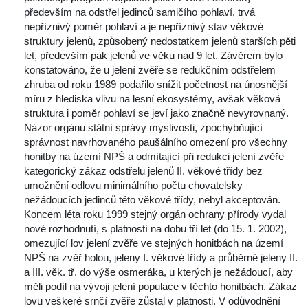
především na odstřel jedinců samičího pohlaví, trvá 
nepříznivý poměr pohlaví a je nepříznivý stav věkové 
truktury jelenů, způsobený nedostatkem jelenů starších pěti 
let, především pak jelenů ve věku nad 9 let. Závěrem bylo 
konstatováno, že u jelení zvěře se redukčním odstřelem 
zhruba od roku 1989 podařilo snížit početnost na únosnější 
míru z hlediska vlivu na lesní ekosystémy, avšak věková 
truktura i poměr pohlaví se jeví jako značně nevyrovnaný. 
Názor orgánu státní správy myslivosti, zpochybňující 
právnost navrhovaného paušálního omezení pro všechny 
honitby na území NPŠ a odmítající při redukci jelení zvěře 
kategorický zákaz odstřelu jelenů II. věkové třídy bez 
 umožnění odlovu minimálního počtu chovatelsky 
nežádoucích jedinců této věkové třídy, nebyl akceptován. 
Koncem léta roku 1999 stejný orgán ochrany přírody vydal 
nové rozhodnutí, s platností na dobu tří let (do 15. 1. 2002), 
omezující lov jelení zvěře ve stejných honitbách na území 
NPŠ na zvěř holou, jeleny I. věkové třídy a průběrné jeleny II. 
a III. věk. tř. do výše osmeráka, u kterých je nežádoucí, aby 
měli podíl na vývoji jelení populace v těchto honitbách. Zákaz 
lovu veškeré srnčí zvěře zůstal v platnosti. V odůvodnění 