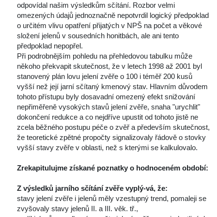
odpovídal našim výsledkům sčítání. Rozbor velmi 
omezených údajů jednoznačně nepotvrdil logický předpoklad 
o určitém vlivu opatření přijatých v NPŠ na počet a věkové 
ložení jelenů v sousedních honitbách, ale ani tento 
předpoklad nepopřel.
Při podrobnějším pohledu na přehledovou tabulku může 
někoho překvapit skutečnost, že v letech 1998 až 2001 byl 
tanovený plán lovu jelení zvěře o 100 i téměř 200 kusů 
vyšší než její jarní sčítaný kmenový stav. Hlavním důvodem 
 tohoto přístupu byly dosavadní omezený efekt snižování 
nepřiměřeně vysokých stavů jelení zvěře, snaha "urychlit" 
dokončení redukce a co nejdříve upustit od tohoto jistě ne 
zcela běžného postupu péče o zvěř a především skutečnost, 
že teoretické zpětné propočty signalizovaly řádově o stovky 
vyšší stavy zvěře v oblasti, než s kterými se kalkulovalo.
Zrekapitulujme získané poznatky o hodnoceném období:
Z výsledků jarního sčítání zvěře vyplý-vá, že:
tavy jelení zvěře i jelenů měly vzestupný trend, pomaleji se 
zvyšovaly stavy jelenů II. a III. věk. tř.,