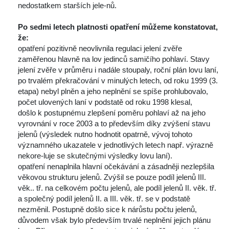
nedostatkem starších jele-nů.
Po sedmi letech platnosti opatření můžeme konstatovat, 
že:
opatření pozitivně neovlivnila regulaci jelení zvěře 
zaměřenou hlavně na lov jedinců samičího pohlaví. Stavy 
jelení zvěře v průměru i nadále stoupaly, roční plán lovu laní, 
po trvalém překračování v minulých letech, od roku 1999 (3. 
etapa) nebyl plněn a jeho neplnění se spíše prohlubovalo, 
počet ulovených laní v podstatě od roku 1998 klesal,
došlo k postupnému zlepšení poměru pohlaví až na jeho 
vyrovnání v roce 2003 a to především díky zvýšení stavu 
jelenů (výsledek nutno hodnotit opatrně, vývoj tohoto 
významného ukazatele v jednotlivých letech např. výrazně 
nekore-luje se skutečnými výsledky lovu laní).
opatření nenaplnila hlavní očekávání a zásadněji nezlepšila 
věkovou strukturu jelenů. Zvýšil se pouze podíl jelenů III. 
věk.. tř. na celkovém počtu jelenů, ale podíl jelenů II. věk. tř. 
 a společný podíl jelenů II. a III. věk. tř. se v podstatě 
nezměnil. Postupně došlo sice k nárůstu počtu jelenů, 
důvodem však bylo především trvalé neplnění jejich plánu 