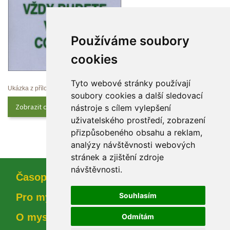
Používáme soubory 
cookie
Tyto webové stránky používají 
Ukázka z přílohy
oubory cookies a další sledovací 
Zobrazit celý obsah
nástroje s cílem vylepšení 
uživatelského prostředí, zobrazení 
přizpůsobeného obsahu a reklam, 
analýzy návštěvnosti webových 
tránek a zjištění zdroje 
návštěvnosti.
Časopi
Souhlasím
Pro myslivce
O myslivosti
Odmítám