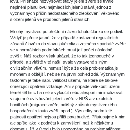
 lovu. Při snaze nezvyšovat stavy jelení zvěře se trvalé 
neplnění plánu lovu nejmladších jelenů stává jednou z 
významných příčin nedostatečného zlepšování věkového 
ložení jelenů ve prospěch jelenů starších.
Mnohý myslivec po přečtení názvu tohoto článku se podivil. 
Vždyť je přece jasné, že v případě zastavení regulačních 
zásahů člověka do stavu jakékoliv a zejména spárkaté zvěře 
e v normálních podmínkách musí její počet následně 
zvýšit. Náš rozbor však ukázal, že to tak jednoduché v 
přírodě, a zvláště v té naší, trvale vystavené silným 
civilizačním vlivům, nemusí být a že celá problematika je 
mnohem složitější, než se na první pohled zdá. Významným 
faktorem je také např. velikost území, na které se takové 
omezující opatření vztahuje. Ani v případě veli-kosti území 
téměř 69 tisíc ha nelze vyloučit nebo alespoň minimalizovat 
vzájemné ovlivňování jelení zvěře v NPŠ a v okolních 
honitbách (migrace zvěře, odlišný způsob mysliveckého 
hospodaření s touto zvěří, apod.). Výsledky sedmileté 
platnosti opatření nejsou příliš povzbudivé. Přistupujme k nim 
ale spíše jako k podnětu k zamyšlení, než k nějakému 
dogmatu. Již v úvodu bylo upozorněno na problematičnost 