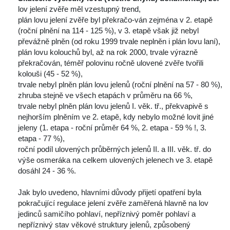
 lov jelení zvěře měl vzestupný trend, 
plán lovu jelení zvěře byl překračo-ván zejména v 2. etapě 
(roční plnění na 114 - 125 %), v 3. etapě však již nebyl 
převážně plněn (od roku 1999 trvale neplněn i plán lovu laní),
plán lovu kolouchů byl, až na rok 2000, trvale výrazně 
překračován, téměř polovinu ročně ulovené zvěře tvořili 
 kolouši (45 - 52 %),
trvale nebyl plněn plán lovu jelenů (roční plnění na 57 - 80 %), 
zhruba stejně ve všech etapách v průměru na 66 %,
trvale nebyl plněn plán lovu jelenů I. věk. tř., překvapivě s 
nejhorším plněním ve 2. etapě, kdy nebylo možné lovit jiné 
jeleny (1. etapa - roční průměr 64 %, 2. etapa - 59 % !, 3. 
etapa - 77 %),
roční podíl ulovených průběrných jelenů II. a III. věk. tř. do 
výše osmeráka na celkem ulovených jelenech ve 3. etapě 
dosáhl 24 - 36 %.
Jak bylo uvedeno, hlavními důvody přijetí opatření byla 
pokračující regulace jelení zvěře zaměřená hlavně na lov 
jedinců samičího pohlaví, nepříznivý poměr pohlaví a 
nepříznivý stav věkové struktury jelenů, způsobený 