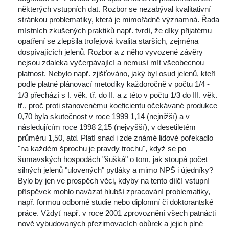
některých vstupních dat. Rozbor se nezabýval kvalitativní 
tránkou problematiky, která je mimořádně významná. Řada 
místních zkušených praktiků např. tvrdí, že díky přijatému 
opatření se zlepšila trofejová kvalita starších, zejména 
dospívajících jelenů. Rozbor a z něho vyvozené závěry 
nejsou zdaleka vyčerpávající a nemusí mít všeobecnou 
platnost. Nebylo např. zjišťováno, jaký byl osud jelenů, kteří 
podle platné plánovací metodiky každoročně v počtu 1/4 - 
1/3 přechází s I. věk. tř. do II. a z této v počtu 1/3 do III. věk. 
tř., proč proti stanovenému koeficientu očekávané produkce 
0,70 byla skutečnost v roce 1999 1,14 (nejnižší) a v 
následujícím roce 1998 2,15 (nejvyšší), v desetiletém 
průměru 1,50, atd. Platí snad i zde známé lidové pořekadlo 
"na každém šprochu je pravdy trochu", když se po 
šumavských hospodách "šušká" o tom, jak stoupá počet 
ilných jelenů "ulovených" pytláky a mimo NPŠ i újedníky? 
Bylo by jen ve prospěch věci, kdyby na tento dílčí vstupní 
příspěvek mohlo navázat hlubší zpracování problematiky, 
např. formou odborné studie nebo diplomní či doktorantské 
práce. Vždyť např. v roce 2001 zprovoznění všech patnácti 
nově vybudovaných přezimovacích obůrek a jejich plné 