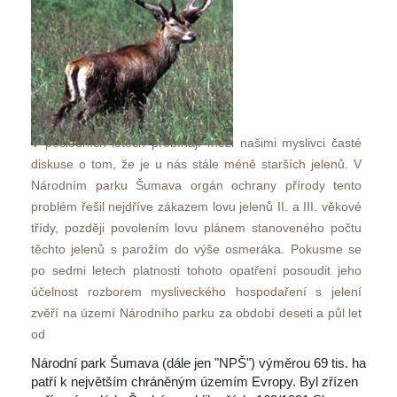
V posledních letech probíhají mezi našimi myslivci časté 
diskuse o tom, že je u nás stále méně starších jelenů. V 
Národním parku Šumava orgán ochrany přírody tento 
problém řešil nejdříve zákazem lovu jelenů II. a III. věkové 
třídy, později povolením lovu plánem stanoveného počtu 
těchto jelenů s parožím do výše osmeráka. Pokusme se 
po sedmi letech platnosti tohoto opatření posoudit jeho 
účelnost rozborem mysliveckého hospodaření s jelení 
zvěří na území Národního parku za období deseti a půl let 
od 
Národní park Šumava (dále jen "NPŠ") výměrou 69 tis. ha 
patří k největším chráněným územím Evropy. Byl zřízen 