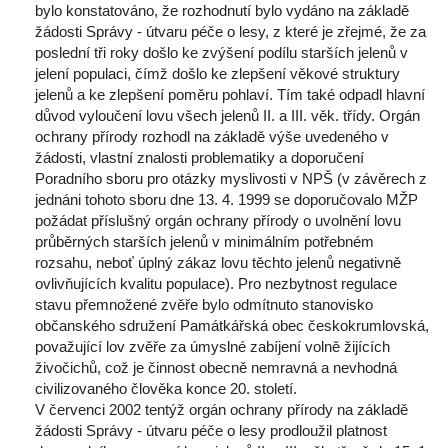
 bylo konstatováno, že rozhodnutí bylo vydáno na základě 
žádosti Správy - útvaru péče o lesy, z které je zřejmé, že za 
poslední tři roky došlo ke zvýšení podílu starších jelenů v 
jelení populaci, čímž došlo ke zlepšení věkové struktury 
jelenů a ke zlepšení poměru pohlaví. Tím také odpadl hlavní 
důvod vyloučení lovu všech jelenů II. a III. věk. třídy. Orgán 
ochrany přírody rozhodl na základě výše uvedeného v 
žádosti, vlastní znalosti problematiky a doporučení 
Poradního sboru pro otázky myslivosti v NPŠ (v závěrech z 
jednáni tohoto sboru dne 13. 4. 1999 se doporučovalo MŽP 
požádat příslušný orgán ochrany přírody o uvolnění lovu 
průběrných starších jelenů v minimálním potřebném 
rozsahu, neboť úplný zákaz lovu těchto jelenů negativně 
ovlivňujících kvalitu populace). Pro nezbytnost regulace 
tavu přemnožené zvěře bylo odmítnuto stanovisko 
občanského sdružení Památkářská obec českokrumlovská, 
považující lov zvěře za úmyslné zabíjení volně žijících 
živočichů, což je činnost obecně nemravná a nevhodná 
civilizovaného člověka konce 20. století.
V červenci 2002 tentýž orgán ochrany přírody na základě 
žádosti Správy - útvaru péče o lesy prodloužil platnost 