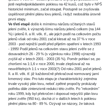
 jistě nepředpokládaném poklesu na 42 kusů, což bylo v NPŠ 
 historické minimum, začal stoupat. Postupně se zvyšovala 
 úspěšnost plnění plánu lovu jelenů, i když nedosáhla úrovně 
první etapy.
Ve třetí etapě
 došlo k mírnému nárůstu sčítaných stavů 
jelení zvěře, k výrazněj-šímu nárůstu jelenů celkem (na 144 
%) i jelenů II. a III. věk. tř., ale jejich podíl na celkovém počtu 
jelenů však od roku 2001 začal klesat až na 37 % v roce 
2003 - pod nejnižší podíl před přijetím opatření v letech 1993 
- 1995! Podíl jelenů na celkovém stavu jelení zvěře se z 
dosavadních 26 - 29 % (s výjimkou roku 1998) výrazněji 
zvýšil až v letech 2001 - 2003 (35 %). Poměr pohlaví se, po 
zhoršení na 1:1,6 v roce 2000, trvale zlepšoval až na 
neuvěřitelných 1:1 v roce 2003(?) Od roku 2001 počet jelenů 
II. a III. věk. tř. již každoročně překračoval normovaný jarní 
kmenový stav. Pro tuto etapu je charakteristický zejména 
trvale vysoký plán lovu, neboť zpětné propočty prokázaly 
potřebu dále zintenzivnit redukci této zvěře. Po "rekordním" 
roku 1999, kdy byl překročen i doposud nejvyšší plán lovu 
 jelení zvěře (950 ks), dochá-zí v dalších letech k poklesu 
plnění plánu na 80 - 89 %. Ozývají se názory, že taková 