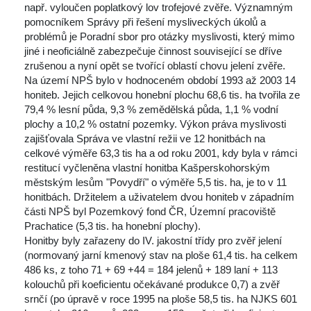
např. vyloučen poplatkový lov trofejové zvěře. Významným 
pomocníkem Správy při řešení mysliveckých úkolů a 
problémů je Poradní sbor pro otázky myslivosti, který mimo 
jiné i neoficiálně zabezpečuje činnost související se dříve 
zrušenou a nyní opět se tvořící oblastí chovu jelení zvěře.
Na území NPŠ bylo v hodnoceném období 1993 až 2003 14 
honiteb. Jejich celkovou honební plochu 68,6 tis. ha tvořila ze 
79,4 % lesní půda, 9,3 % zemědělská půda, 1,1 % vodní 
plochy a 10,2 % ostatní pozemky. Výkon práva myslivosti 
zajišťovala Správa ve vlastní režii ve 12 honitbách na 
celkové výměře 63,3 tis ha a od roku 2001, kdy byla v rámci 
restitucí vyčleněna vlastní honitba Kašperskohorským 
městským lesům "Povydří" o výměře 5,5 tis. ha, je to v 11 
honitbách. Držitelem a uživatelem dvou honiteb v západním 
části NPŠ byl Pozemkový fond ČR, Územní pracoviště 
Prachatice (5,3 tis. ha honební plochy). 
Honitby byly zařazeny do IV. jakostní třídy pro zvěř jelení 
(normovaný jarní kmenový stav na ploše 61,4 tis. ha celkem 
486 ks, z toho 71 + 69 +44 = 184 jelenů + 189 laní + 113 
kolouchů při koeficientu očekávané produkce 0,7) a zvěř 
rnčí (po úpravě v roce 1995 na ploše 58,5 tis. ha NJKS 601 