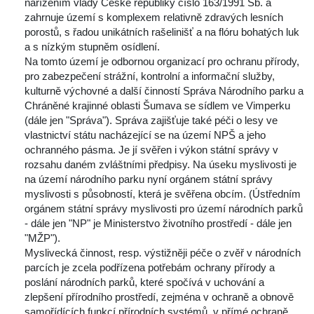
nařízením vlády České republiky číslo 163/1991 Sb. a 
zahrnuje území s komplexem relativně zdravých lesních 
porostů, s řadou unikátních rašelinišť a na flóru bohatých luk 
a s nízkým stupněm osídlení.
Na tomto území je odbornou organizací pro ochranu přírody, 
pro zabezpečení strážní, kontrolní a informační služby, 
kulturně výchovné a další činností Správa Národního parku a 
Chráněné krajinné oblasti Šumava se sídlem ve Vimperku 
(dále jen "Správa"). Správa zajišťuje také péči o lesy ve 
vlastnictví státu nacházející se na území NPŠ a jeho 
ochranného pásma. Je jí svěřen i výkon státní správy v 
rozsahu daném zvláštními předpisy. Na úseku myslivosti je 
na území národního parku nyní orgánem státní správy 
myslivosti s působností, která je svěřena obcím. (Ústředním 
orgánem státní správy myslivosti pro území národních parků 
- dále jen "NP" je Ministerstvo životního prostředí - dále jen 
"MŽP").
Myslivecká činnost, resp. výstižněji péče o zvěř v národních 
parcích je zcela podřízena potřebám ochrany přírody a 
poslání národních parků, které spočívá v uchování a 
zlepšení přírodního prostředí, zejména v ochraně a obnově 
amořídících funkcí přírodních systémů, v přímé ochraně 