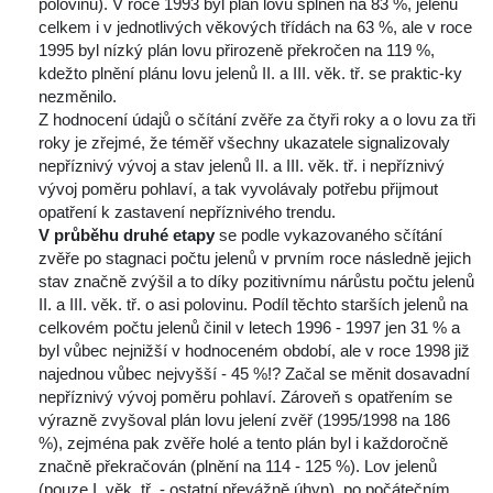
polovinu). V roce 1993 byl plán lovu splněn na 83 %, jelenů 
celkem i v jednotlivých věkových třídách na 63 %, ale v roce 
1995 byl nízký plán lovu přirozeně překročen na 119 %, 
kdežto plnění plánu lovu jelenů II. a III. věk. tř. se praktic-ky 
nezměnilo.
Z hodnocení údajů o sčítání zvěře za čtyři roky a o lovu za tři 
roky je zřejmé, že téměř všechny ukazatele signalizovaly 
nepříznivý vývoj a stav jelenů II. a III. věk. tř. i nepříznivý 
vývoj poměru pohlaví, a tak vyvolávaly potřebu přijmout 
opatření k zastavení nepříznivého trendu.
V průběhu druhé etapy
 se podle vykazovaného sčítání 
zvěře po stagnaci počtu jelenů v prvním roce následně jejich 
tav značně zvýšil a to díky pozitivnímu nárůstu počtu jelenů 
II. a III. věk. tř. o asi polovinu. Podíl těchto starších jelenů na 
celkovém počtu jelenů činil v letech 1996 - 1997 jen 31 % a 
byl vůbec nejnižší v hodnoceném období, ale v roce 1998 již 
najednou vůbec nejvyšší - 45 %!? Začal se měnit dosavadní 
nepříznivý vývoj poměru pohlaví. Zároveň s opatřením se 
 výrazně zvyšoval plán lovu jelení zvěř (1995/1998 na 186 
%), zejména pak zvěře holé a tento plán byl i každoročně 
značně překračován (plnění na 114 - 125 %). Lov jelenů 
(pouze I. věk. tř. - ostatní převážně úhyn), po počátečním, 