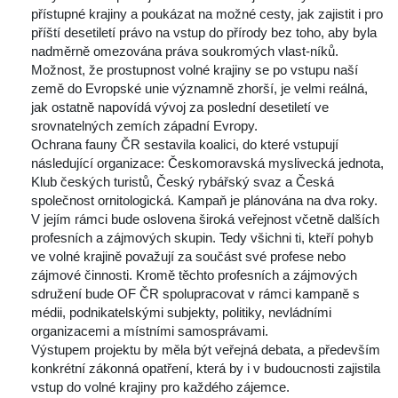
přístupné krajiny a poukázat na možné cesty, jak zajistit i pro 
příští desetiletí právo na vstup do přírody bez toho, aby byla 
nadměrně omezována práva soukromých vlast-níků. 
Možnost, že prostupnost volné krajiny se po vstupu naší 
země do Evropské unie významně zhorší, je velmi reálná, 
jak ostatně napovídá vývoj za poslední desetiletí ve 
rovnatelných zemích západní Evropy.
Ochrana fauny ČR sestavila koalici, do které vstupují 
následující organizace: Českomoravská myslivecká jednota, 
Klub českých turistů, Český rybářský svaz a Česká 
polečnost ornitologická. Kampaň je plánována na dva roky. 
V jejím rámci bude oslovena široká veřejnost včetně dalších 
profesních a zájmových skupin. Tedy všichni ti, kteří pohyb 
ve volné krajině považují za součást své profese nebo 
zájmové činnosti. Kromě těchto profesních a zájmových 
družení bude OF ČR spolupracovat v rámci kampaně s 
médii, podnikatelskými subjekty, politiky, nevládními 
organizacemi a místními samosprávami.
Výstupem projektu by měla být veřejná debata, a především 
konkrétní zákonná opatření, která by i v budoucnosti zajistila 
 vstup do volné krajiny pro každého zájemce.