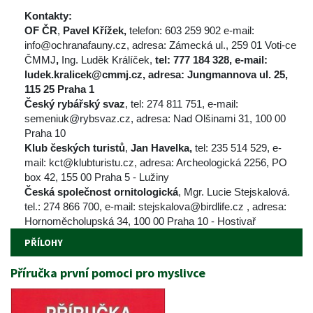
Kontakty:
OF ČR
, 
Pavel Křížek, 
telefon: 603 259 902 e-mail: 
info@ochranafauny.cz, adresa: Zámecká ul., 259 01 Voti-ce
ČMMJ
, 
Ing. Luděk Králíček, 
tel: 777 184 328, e-mail: 
ludek.kralicek@cmmj.cz, adresa: Jungmannova ul. 25, 
115 25 Praha 1
Český rybářský svaz
, tel: 274 811 751, e-mail: 
emeniuk@rybsvaz.cz, adresa: Nad Olšinami 31, 100 00 
Praha 10
Klub českých turistů
, 
Jan Havelka, 
tel: 235 514 529, e-
mail: kct@klubturistu.cz, adresa: Archeologická 2256, PO 
box 42, 155 00 Praha 5 - Lužiny
Česká společnost ornitologická
, Mgr. Lucie Stejskalová. 
tel.: 274 866 700, e-mail: stejskalova@birdlife.cz , adresa: 
Hornoměcholupská 34, 100 00 Praha 10 - Hostivař 
PŘÍLOHY
Příručka první pomoci pro myslivce