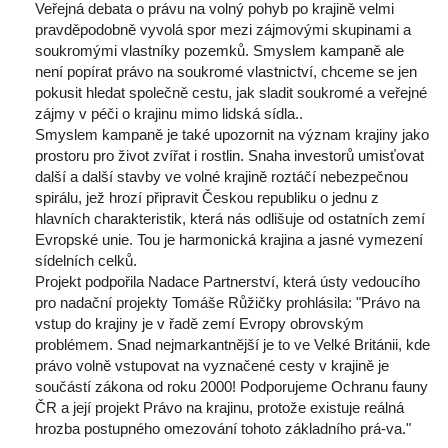
Veřejná debata o právu na volný pohyb po krajině velmi 
pravděpodobně vyvolá spor mezi zájmovými skupinami a 
oukromými vlastníky pozemků. Smyslem kampaně ale 
není popírat právo na soukromé vlastnictví, chceme se jen 
pokusit hledat společně cestu, jak sladit soukromé a veřejné 
zájmy v péči o krajinu mimo lidská sídla..
Smyslem kampaně je také upozornit na význam krajiny jako 
prostoru pro život zvířat i rostlin. Snaha investorů umisťovat 
další a další stavby ve volné krajině roztáčí nebezpečnou 
pirálu, jež hrozí připravit Českou republiku o jednu z 
hlavních charakteristik, která nás odlišuje od ostatních zemí 
Evropské unie. Tou je harmonická krajina a jasné vymezení 
ídelních celků.
Projekt podpořila Nadace Partnerství, která ústy vedoucího 
pro nadační projekty Tomáše Růžičky prohlásila: "Právo na 
vstup do krajiny je v řadě zemí Evropy obrovským 
problémem. Snad nejmarkantnější je to ve Velké Británii, kde 
právo volně vstupovat na vyznačené cesty v krajině je 
oučástí zákona od roku 2000! Podporujeme Ochranu fauny 
ČR a její projekt Právo na krajinu, protože existuje reálná 
hrozba postupného omezování tohoto základního prá-va."