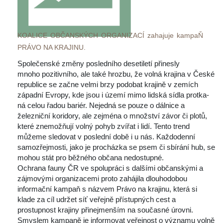
KOALICE OBČANSKÝCH ORGANIZACÍ zahajuje kampaŇ 
PRÁVO NA KRAJINU.
 Společenské změny posledního desetiletí přinesly 
mnoho pozitivního, ale také hrozbu, že volná krajina v České 
republice se začne velmi brzy podobat krajině v zemích 
západní Evropy, kde jsou i území mimo lidská sídla protka-
ná celou řadou bariér. Nejedná se pouze o dálnice a 
železniční koridory, ale zejména o množství závor či plotů, 
které znemožňují volný pohyb zvířat i lidí. Tento trend 
můžeme sledovat v poslední době i u nás. Každodenní 
amozřejmosti, jako je procházka se psem či sbírání hub, se 
mohou stát pro běžného občana nedostupné. 
Ochrana fauny ČR ve spolupráci s dalšími občanskými a 
zájmovými organizacemi proto zahájila dlouhodobou 
informační kampaň s názvem Právo na krajinu, která si 
klade za cíl udržet síť veřejně přístupných cest a 
prostupnost krajiny přinejmenším na současné úrovni. 
Smyslem kampaně je informovat veřejnost o významu volně 