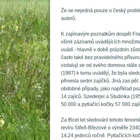
 Že se nejedná pouze o český probl
autorů. 
 K zajímavým poznatkům dospěl Fragug
všiml záznamů uvádějících množství
uvádí - hlavně v době prázdnin zůs
často také bez pravidelného přísunu
vzdalují se od svého domova stále dá
(1987) k tomu uvádějí, že byla sle
přinesla sedm zajíčků. Jiná zas pět
obdobné případy, jako například psa
14 zajíců. Szederjei a Studinka (195
50 000 a pytlačící kočky 57 000 zají
 Za třicet let sledování tohoto feno
revíru Střeň-Březové o výměře 2340 h
14,24 jedinců ročně. Pytlačících ko