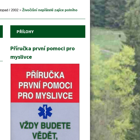
topad / 2002
 
>
 
Živočišní nepřátelé zajíce polního
PŘÍLOHY
Příručka první pomoci pro 
myslivce