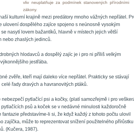
vliv neuplatňuje za podmínek stanovených přírodními 
zákony. 
naší kulturní krajině mezi predátory mnoho vážných nepřátel. Pro
 je ulovení dospělého zajíce spojeno s neúnosně vysokým 
 nasytí lovem bažantíků, hlavně v místech jejich větší 
nebo zhaslých jedinců. 
drobných hlodavců a dospělý zajíc je i pro ni příliš velkým 
ýkonnějšího jestřába. 
bné zvěře, kteří mají daleko více nepřátel. Prakticky se stávají 
celé řady dravých a havranovitých ptáků. 
 nebezpečí pytlačící psi a kočky, (platí samozřejmě i pro veškerá
 pytlačících psů a koček se v nedávné minulosti každoročně 
fantazie představíme-li si, že když každý z tohoto počtu ulovil 
 zajíčka, může to reprezentovat snížení použitelného přírůstku 
. (Kučera, 1987). 