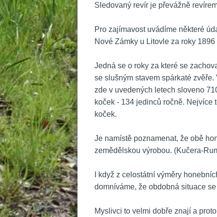
Sledovaný revír je převážně revírem
 Pro zajímavost uvádíme některé úda
Nové Zámky u Litovle za roky 1896 
 Jedná se o roky za které se zachova
e slušným stavem spárkaté zvěře. V
zde v uvedených letech sloveno 710 
koček - 134 jedinců ročně. Nejvíce t
koček. 
 Je namístě poznamenat, že obě honit
zemědělskou výrobou. (Kučera-Ruml
 I když z celostátní výměry honební
domníváme, že obdobná situace se v
 Myslivci to velmi dobře znají a pro