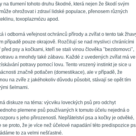
ky na tlumení tohoto druhu škodné, která nejen že škodí svým 
může ohrožovat i zdraví lidské populace, přenosem různých 
teklinu, toxoplazmózu apod. 
cká i odborná veřejnost ochránců přírody a zvířat o tento tak žhavý
m případě pouze okrajově. Rozčilují se nad myslivci chránícími 
řed psy a kočkami, kteří se stali vinou člověka "bezdomovci", 
 potravu a mnohdy také zábavu. Každé z uvedených zvířat má ve 
ávání potravy pomocí lovu. Tento vrozený instinkt je sice u 
nosti značně potlačen (domestikace), ale v případě, že 
u na zvíře z jakéhokoliv důvodu působit, stávají se opět tím 
vými šelmami. 
ná diskuze na téma: výcviku loveckých psů pro odchyt 
u jednoho plemene psů používaných k tomuto účelu nejedná o 
rozporu s jeho přirozeností. Nepřátelství psa a kočky je odvěké, 
se proto, že je více než účelové napadání této predispozice ps
ádáme to za velmi nešťastné. 