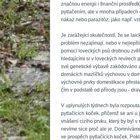
značnou energii i finanční prostřed
pytlačením, ale v mnoha případech 
nákaz nebo parazitóz, jako např. vz
 Je zarážející skutečností, že se lai
problém nezajímají, nebo v nejlepší
pomocí loveckých psů drobnou zvěř p
hledajícími si v loveckých revírech
vé genetické výbavě zakódováno získ
domácích mazlíčků výchovou v domác
výchovné prvky domestikace přestano
čím v podstatě od přírody jsou - dra
 V uplynulých týdnech byla rozpouta
pytlačících koček, přičemž se ani 
vnášení cizího prvku, který by byl v 
nevíme sice proč ale je. Domníváme 
ve prospěch pytlačících koček. Pokl