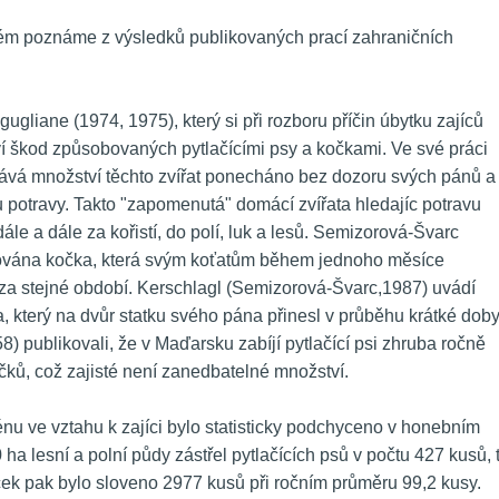
ém poznáme z výsledků publikovaných prací zahraničních 
liane (1974, 1975), který si při rozboru příčin úbytku zajíců 
 škod způsobovaných pytlačícími psy a kočkami. Ve své práci 
tává množství těchto zvířat ponecháno bez dozoru svých pánů a 
 potravy. Takto "zapomenutá" domácí zvířata hledajíc potravu 
le a dále za kořistí, do polí, luk a lesů. Semizorová-Švarc 
dována kočka, která svým koťatům během jednoho měsíce 
 za stejné období. Kerschlagl (Semizorová-Švarc,1987) uvádí 
, který na dvůr statku svého pána přinesl v průběhu krátké doby
8) publikovali, že v Maďarsku zabíjí pytlačící psi zhruba ročně 
čků, což zajisté není zanedbatelné množství. 
ménu ve vztahu k zajíci bylo statisticky podchyceno v honebním 
a lesní a polní půdy zástřel pytlačících psů v počtu 427 kusů, tj
ček pak bylo sloveno 2977 kusů při ročním průměru 99,2 kusy. 