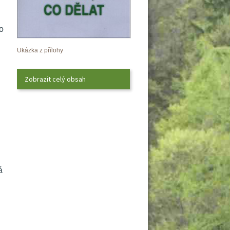
 
Ukázka z přílohy
Zobrazit celý obsah
 