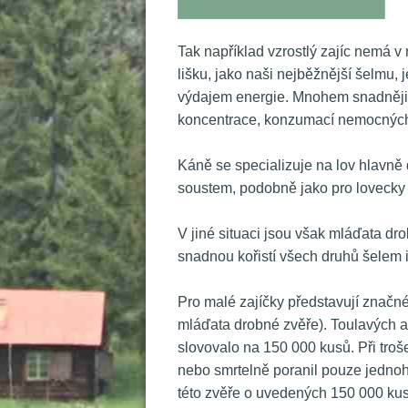
Tak například vzrostlý zajíc nemá v 
lišku, jako naši nejběžnější šelmu,
výdajem energie. Mnohem snadněji se
koncentrace, konzumací nemocných 
 Káně se specializuje na lov hlavně 
oustem, podobně jako pro lovecky v
 V jiné situaci jsou však mláďata dro
nadnou kořistí všech druhů šelem i 
 Pro malé zajíčky představují značné
mláďata drobné zvěře). Toulavých a
lovovalo na 150 000 kusů. Při troše 
nebo smrtelně poranil pouze jednoho
této zvěře o uvedených 150 000 kusů