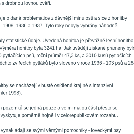
 s drobnou lovnou zvěří. 
je o dané problematice z dávnější minulosti a sice z honitby 
- 1908, 1936 a 1937. Tyto roky nebyly vybrány náhodně. 
ly statistické údaje. Uvedená honitba je převážně lesní honitbou
ýměra honitby byla 3241 ha. Jak uvádějí získané prameny bylo
pytlačících psů, roční průměr 47,3 ks, a 3010 kusů pytlačících 
ěchto zvířecích pytláků bylo sloveno v roce 1936 - 103 psů a 284
by se nacházejí v hustě osídlené krajině s intenzivní 
er 1998). 
ch pozemků se jedná pouze o velmi malou část přesto se 
yskytuje poměrně hojně i v celorepublikovém rozsahu. 
to vynakládají se svými věrnými pomocníky - loveckými psy 