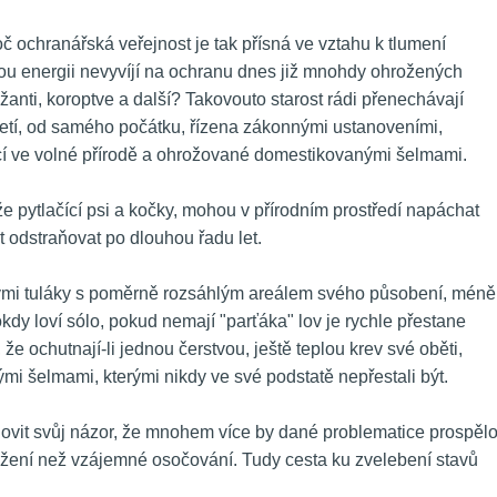
č ochranářská veřejnost je tak přísná ve vztahu k tlumení 
ou energii nevyvíjí na ochranu dnes již mnohdy ohrožených 
ažanti, koroptve a další? Takovouto starost rádi přenechávají 
aletí, od samého počátku, řízena zákonnými ustanoveními, 
ící ve volné přírodě a ohrožované domestikovanými šelmami. 
e pytlačící psi a kočky, mohou v přírodním prostředí napáchat 
odstraňovat po dlouhou řadu let. 
enými tuláky s poměrně rozsáhlým areálem svého působení, méně 
okdy loví sólo, pokud nemají "parťáka" lov je rychle přestane 
 že ochutnají-li jednou čerstvou, ještě teplou krev své oběti, 
mi šelmami, kterými nikdy ve své podstatě nepřestali být. 
lovit svůj názor, že mnohem více by dané problematice prospělo
ení než vzájemné osočování. Tudy cesta ku zvelebení stavů 