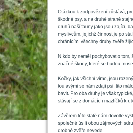
 Otázkou k zodpovězení zůstává, pro
škodné psy, a na druhé straně stejn
druhů naší fauny jako jsou zajíci, b
myslivcům, jejichž činnost je po st
chránícími všechny druhy zvěře žij
 Nikdo by neměl pochybovat o tom, ž
značné škody, které se budou muset 
 Kočky, jak všichni víme, jsou roz
toulavými se nám zdají psi, tito mál
bavit. Pro oba druhy je však typické,
távají se z domácích mazlíčků krutý
 Závěrem této statě nám dovolte vys
polečné úsilí obou zájmových sdruž
drobné zvěře nevede. 