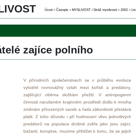
IVOST 
Úvod
 
>
 
Časopi
 
>
 
MYSLIVOST / Stráž myslivosti
 
>
 
2002
 
>
 
Lis
telé zajíce polního
 V přírodních společenstvech se v průběhu evoluce 
vytvářel rovnovážný vztah mezi kořistí a predátory, 
zajišťující oběma složkám přežití. V antropogenní 
činnosti narušeném krajinném prostředí došlo k mnoha 
změnám přirozených vazeb a řada zákonitostí přestává 
platit. Z toho důvodu i při hodnocení vlivu jednotlivých 
predátorů na populace drobné zvěře jako jsou zajíci, 
bažanti, koroptve, musíme přihlížet k tomu, že se jejich 