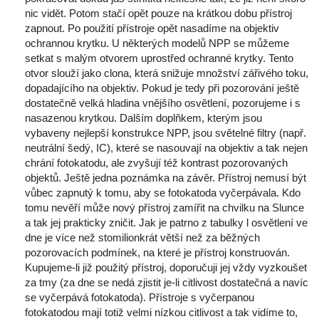
nic vidět. Potom stačí opět pouze na krátkou dobu přístroj 
zapnout. Po použití přístroje opět nasadíme na objektiv 
ochrannou krytku. U některých modelů NPP se můžeme 
etkat s malým otvorem uprostřed ochranné krytky. Tento 
otvor slouží jako clona, která snižuje množství zářivého toku, 
dopadajícího na objektiv. Pokud je tedy při pozorování ještě 
dostatečně velká hladina vnějšího osvětlení, pozorujeme i s 
nasazenou krytkou. Dalším doplňkem, kterým jsou 
vybaveny nejlepší konstrukce NPP, jsou světelné filtry (např. 
neutrální šedý, IC), které se nasouvají na objektiv a tak nejen 
chrání fotokatodu, ale zvyšují též kontrast pozorovaných 
objektů. Ještě jedna poznámka na závěr. Přístroj nemusí být 
vůbec zapnutý k tomu, aby se fotokatoda vyčerpávala. Kdo 
tomu nevěří může nový přístroj zamířit na chvilku na Slunce 
a tak jej prakticky zničit. Jak je patrno z tabulky l osvětlení ve 
dne je více než stomilionkrát větší než za běžných 
pozorovacích podmínek, na které je přístroj konstruován. 
Kupujeme-li již použitý přístroj, doporučuji jej vždy vyzkoušet 
za tmy (za dne se nedá zjistit je-li citlivost dostatečná a navíc 
e vyčerpává fotokatoda). Přístroje s vyčerpanou 
fotokatodou mají totiž velmi nízkou citlivost a tak vidíme to, 