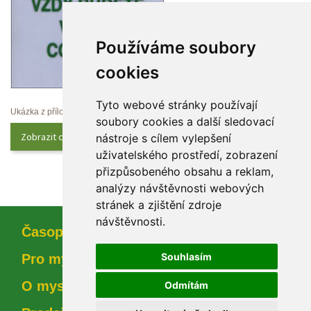
Používáme soubory 
cookie
Tyto webové stránky používají 
Ukázka z přílohy
oubory cookies a další sledovací 
Zobrazit celý obsah
nástroje s cílem vylepšení 
uživatelského prostředí, zobrazení 
přizpůsobeného obsahu a reklam, 
analýzy návštěvnosti webových 
tránek a zjištění zdroje 
návštěvnosti.
Časopi
Souhlasím
Pro myslivce
O myslivosti
Odmítám