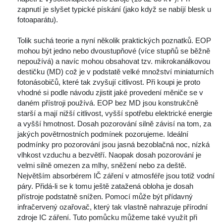
zapnutí je slyšet typické pískání (jako když se nabíjí blesk u 
fotoaparátu). 
 Tolik suchá teorie a nyní několik praktických poznatků. EOP 
mohou být jedno nebo dvoustupňové (více stupňů se běžně 
nepoužívá) a navíc mohou obsahovat tzv. mikrokanálkovou 
destičku (MD) což je v podstatě velké množství miniaturních 
fotonásobičů, které tak zvyšují citlivost. Při koupi je proto 
vhodné si podle návodu zjistit jaké provedení měniče se v 
daném přístroji používá. EOP bez MD jsou konstrukčně 
tarší a mají nižší citlivost, vyšší spotřebu elektrické energie 
a vyšší hmotnost. Dosah pozorování silně závisí na tom, za 
jakých povětrnostních podmínek pozorujeme. Ideální 
podmínky pro pozorování jsou jasná bezoblačná noc, nízká 
vlhkost vzduchu a bezvětří. Naopak dosah pozorování je 
velmi silně omezen za mlhy, sněžení nebo za deště. 
Největším absorbérem IČ záření v atmosféře jsou totiž vodní 
páry. Přidá-li se k tomu ještě zatažená obloha je dosah 
přístroje podstatně snížen. Pomocí může být přídavný 
infračervený ozařovač, který tak vlastně nahrazuje přírodní 
zdroje IC záření. Tuto pomůcku můžeme také využít při 