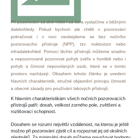
 Při pozorování za dne nebo i za šera vystačíme s běžnými 
dalekohledy. Pokud bychom ale chtěli v pozorování 
pokračovat i v noci neobejdeme se bez nočního 
pozorovacího přístroje (NPP), tzv. noktovizor nebo 
infradalekohled. Pomocí těchto přístrojů můžeme snadno 
a nepozorovaně pozorovat pohyb zvěře v honitbě nebo i 
pohyb a činnost nepovolaných osob, které se v tomto 
prostoru nacházejí. Obsahem tohoto článku je uvedení 
hlavních charakteristik, stručné objasnění principu činnosti 
a obecné zásady pro používání takových přístrojů.
K hlavním charakteristikám všech nočních pozorovacích 
přístrojů patří: dosah, velikost zorného pole, zvětšení a 
rozlišovací schopnost. 
 Dosahem se rozumí největší vzdálenost, na kterou je ještě 
možno při pozorování zjistit cíl a rozpoznat jej od okolních 
předmětů. Za minimální dosah můžeme považovat hodnotu 