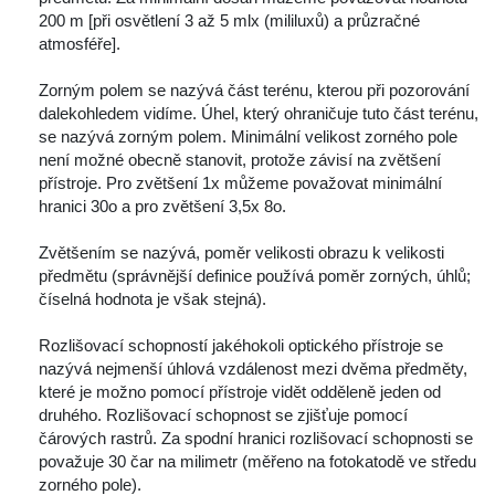
200 m [při osvětlení 3 až 5 mlx (mililuxů) a průzračné 
atmosféře]. 
 Zorným polem se nazývá část terénu, kterou při pozorování 
dalekohledem vidíme. Úhel, který ohraničuje tuto část terénu, 
e nazývá zorným polem. Minimální velikost zorného pole 
není možné obecně stanovit, protože závisí na zvětšení 
přístroje. Pro zvětšení 1x můžeme považovat minimální 
hranici 30o a pro zvětšení 3,5x 8o. 
 Zvětšením se nazývá, poměr velikosti obrazu k velikosti 
předmětu (správnější definice používá poměr zorných, úhlů; 
číselná hodnota je však stejná). 
 Rozlišovací schopností jakéhokoli optického přístroje se 
nazývá nejmenší úhlová vzdálenost mezi dvěma předměty, 
které je možno pomocí přístroje vidět odděleně jeden od 
druhého. Rozlišovací schopnost se zjišťuje pomocí 
čárových rastrů. Za spodní hranici rozlišovací schopnosti se 
považuje 30 čar na milimetr (měřeno na fotokatodě ve středu 
zorného pole). 