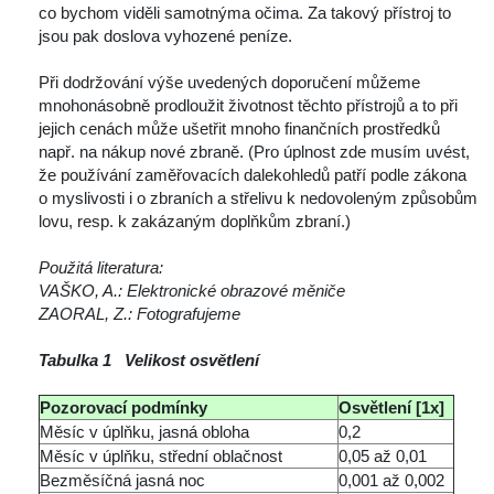
co bychom viděli samotnýma očima. Za takový přístroj to 
jsou pak doslova vyhozené peníze. 
 Při dodržování výše uvedených doporučení můžeme 
mnohonásobně prodloužit životnost těchto přístrojů a to při 
jejich cenách může ušetřit mnoho finančních prostředků 
např. na nákup nové zbraně. (Pro úplnost zde musím uvést, 
že používání zaměřovacích dalekohledů patří podle zákona 
o myslivosti i o zbraních a střelivu k nedovoleným způsobům 
lovu, resp. k zakázaným doplňkům zbraní.) 
Použitá literatura: 
VAŠKO, A.: Elektronické obrazové měniče 
ZAORAL, Z.: Fotografujeme
Tabulka 1 Velikost osvětlení
Pozorovací podmínky
Osvětlení [1x]
Měsíc v úplňku, jasná obloha
0,2
Měsíc v úplňku, střední oblačnost
0,05 až 0,01
Bezměsíčná jasná noc
0,001 až 0,002