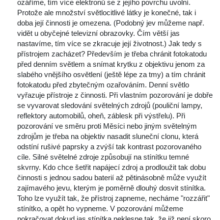
ozáříme, tím více elektronů se z jejího povrchu uvolní. 
Protože ale množství světlocitlivé látky je konečné, tak i 
doba její činnosti je omezena. (Podobný jev můžeme např. 
vidět u obyčejné televizní obrazovky. Čím větší jas 
nastavíme, tím více se zkracuje její životnost.) Jak tedy s 
přístrojem zacházet? Především je třeba chránit fotokatodu 
před denním světlem a snímat krytku z objektivu jenom za 
labého vnějšího osvětlení (ještě lépe za tmy) a tím chránit 
fotokatodu před zbytečným ozařováním. Denní světlo 
vyřazuje přístroje z činnosti. Při vlastním pozorování je dobře 
e vyvarovat sledování světelných zdrojů (pouliční lampy, 
reflektory automobilů, oheň, záblesk při výstřelu). Při 
pozorování ve směru proti Měsíci nebo jiným světelným 
zdrojům je třeba na objektiv nasadit sluneční clonu, která 
odstíní rušivé paprsky a zvýší tak kontrast pozorovaného 
cíle. Silné světelné zdroje způsobují na stínítku temné 
kvrny. Kdo chce šetřit napájecí zdroj a prodloužit tak dobu 
činnosti s jednou sadou baterií až pětinásobně může využít 
zajímavého jevu, kterým je poměrně dlouhý dosvit stínítka. 
Toho lze využít tak, že přístroj zapneme, necháme "rozzářit" 
tínítko, a opět ho vypneme. V pozorování můžeme 
pokračovat dokud jas stínítka neklesne tak, že již není skoro 