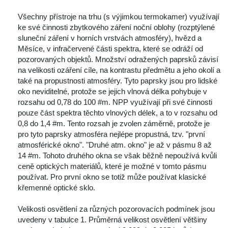
 Všechny přístroje na trhu (s výjimkou termokamer) využívají 
ke své činnosti zbytkového záření noční oblohy (rozptýlené 
luneční záření v horních vrstvách atmosféry), hvězd a 
Měsíce, v infračervené části spektra, které se odráží od 
pozorovaných objektů. Množství odražených paprsků závisí 
na velikosti ozáření cíle, na kontrastu předmětu a jeho okolí a 
také na propustnosti atmosféry. Tyto paprsky jsou pro lidské 
oko neviditelné, protože se jejich vlnová délka pohybuje v 
rozsahu od 0,78 do 100 #m. NPP využívají při své činnosti 
pouze část spektra těchto vlnových délek, a to v rozsahu od 
0,8 do 1,4 #m. Tento rozsah je zvolen záměrně, protože je 
pro tyto paprsky atmosféra nejlépe propustná, tzv. "první 
atmosférické okno". "Druhé atm. okno" je až v pásmu 8 až 
14 #m. Tohoto druhého okna se však běžně nepoužívá kvůli 
ceně optických materiálů, které je možné v tomto pásmu 
používat. Pro první okno se totiž může používat klasické 
křemenné optické sklo. 
 Velikosti osvětlení za různých pozorovacích podmínek jsou 
uvedeny v tabulce 1. Průměrná velikost osvětlení většiny 