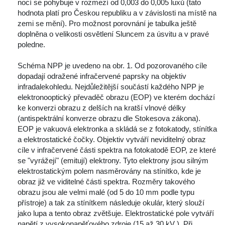
nocí se pohybuje v rozmezí od 0,003 do 0,005 luxů (tato 
hodnota platí pro Českou republiku a v závislosti na místě na 
zemi se mění). Pro možnost porovnání je tabulka ještě 
doplněna o velikosti osvětlení Sluncem za úsvitu a v pravé 
poledne. 
 Schéma NPP je uvedeno na obr. 1. Od pozorovaného cíle 
dopadají odražené infračervené paprsky na objektiv 
infradalekohledu. Nejdůležitější součástí každého NPP je 
elektronooptický převaděč obrazu (EOP) ve kterém dochází 
ke konverzi obrazu z delších na kratší vlnové délky 
(antispektrální konverze obrazu dle Stokesova zákona). 
EOP je vakuová elektronka a skládá se z fotokatody, stínítka 
a elektrostatické čočky. Objektiv vytváří neviditelný obraz 
cíle v infračervené části spektra na fotokatodě EOP, ze které 
e "vyrážejí" (emitují) elektrony. Tyto elektrony jsou silným 
elektrostatickým polem nasměrovány na stínítko, kde je 
obraz již ve viditelné části spektra. Rozměry takového 
obrazu jsou ale velmi malé (od 5 do 10 mm podle typu 
přístroje) a tak za stínítkem následuje okulár, který slouží 
jako lupa a tento obraz zvětšuje. Elektrostatické pole vytváří 
napětí z vysokonapěťového zdroje (15 až 30 kV ). Při 