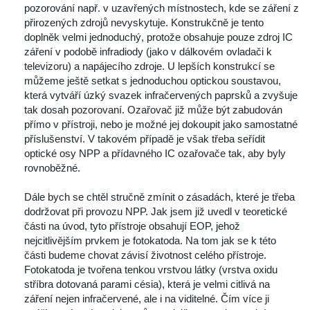
pozorování např. v uzavřených místnostech, kde se záření z 
přirozených zdrojů nevyskytuje. Konstrukčně je tento 
doplněk velmi jednoduchý, protože obsahuje pouze zdroj IC 
záření v podobě infradiody (jako v dálkovém ovladači k 
televizoru) a napájecího zdroje. U lepších konstrukcí se 
můžeme ještě setkat s jednoduchou optickou soustavou, 
která vytváří úzký svazek infračervených paprsků a zvyšuje 
tak dosah pozorovaní. Ozařovač již může být zabudován 
přímo v přístroji, nebo je možné jej dokoupit jako samostatné 
příslušenství. V takovém případě je však třeba seřídit 
optické osy NPP a přídavného IC ozařovače tak, aby byly 
rovnoběžné. 
 Dále bych se chtěl stručně zmínit o zásadách, které je třeba 
dodržovat při provozu NPP. Jak jsem již uvedl v teoretické 
části na úvod, tyto přístroje obsahují EOP, jehož 
nejcitlivějším prvkem je fotokatoda. Na tom jak se k této 
části budeme chovat závisí životnost celého přístroje. 
Fotokatoda je tvořena tenkou vrstvou látky (vrstva oxidu 
tříbra dotovaná parami césia), která je velmi citlivá na 
záření nejen infračervené, ale i na viditelné. Čím více ji 