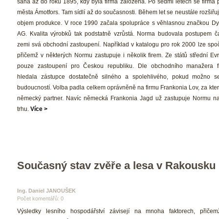
ahá až do roku 1895, kdy byla firma založena. Po sedmi letech se firma př
města Ámotfors. Tam sídlí až do současnosti. Během let se neustále rozšiřuje
objem produkce. V roce 1990 začala spolupráce s věhlasnou značkou Dy
AG. Kvalita výrobků tak podstatně vzrůstá. Norma budovala postupem č
zemi svá obchodní zastoupení. Například v katalogu pro rok 2000 lze spočí
přičemž v některých Normu zastupuje i několik firem. Ze států střední Evr
pouze zastoupení pro Českou republiku. Dle obchodního manažera f
hledala zástupce dostatečně silného a spolehlivého, pokud možno se 
budoucností. Volba padla celkem oprávněně na firmu Frankonia Lov, za kterou
německý partner. Navíc německá Frankonia Jagd už zastupuje Normu n
trhu. 
Více >
Současný stav zvěře a lesa v Rakousku
Ing. Daniel JANOUŠEK 
Počet komentářů: 0 
 Výsledky lesního hospodářství závisejí na mnoha faktorech, přičem