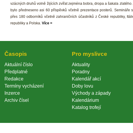
vzácných druhů volně žijících zvířat zejména bobra, dropa a šakala zlatého.
bylo předneseno asi 60 příspěvků včetně prezentace posterů. Semináře se
přes 180 odborníků včetně zahraničních účastníků z České republiky, Itáli
republiky a Polska. 
Více >
Časopi
Pro myslivce
Aktuální číslo
Aktuality
Předplatné
Poradny
Redakce
Kalendář akcí
Termíny vycházení
Doby lovu
Inzerce
Východy a západy
Archiv čísel
Kalendárium
Katalog trofejí