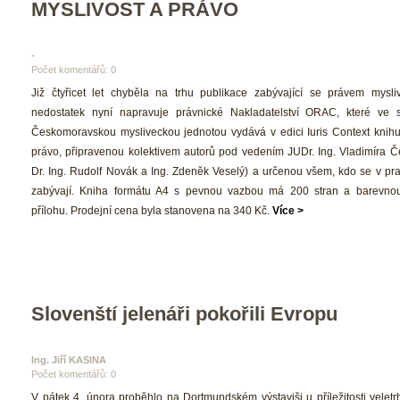
MYSLIVOST A PRÁVO
-
Počet komentářů: 0 
 Již čtyřicet let chyběla na trhu publikace zabývající se právem myslivo
nedostatek nyní napravuje právnické Nakladatelství ORAC, které ve s
Českomoravskou mysliveckou jednotou vydává v edici Iuris Context knihu 
právo, připravenou kolektivem autorů pod vedením JUDr. Ing. Vladimíra Če
Dr. Ing. Rudolf Novák a Ing. Zdeněk Veselý) a určenou všem, kdo se v prax
zabývají. Kniha formátu A4 s pevnou vazbou má 200 stran a barevnou
přílohu. Prodejní cena byla stanovena na 340 Kč. 
Více >
Slovenští jelenáři pokořili Evropu
Ing. Jiří KASINA 
Počet komentářů: 0 
 V pátek 4. února proběhlo na Dortmundském výstaviši u příležitosti velet