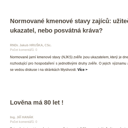
Normované kmenové stavy zajíců: užite
ukazatel, nebo posvátná kráva?
RNDr. Jakub HRUŠKA, CSc. 
Počet komentářů: 0 
 Normované jarní kmenové stavy (NJKS) zvěře jsou ukazatelem, který je dne
rozhodující pro hospodaření s jednotlivými druhy zvěře. O jejich významu a
e vedou diskuse i na stránkách Myslivosti. 
Více >
Lověna má 80 let !
Ing. Jiří HANÁK 
Počet komentářů: 0 