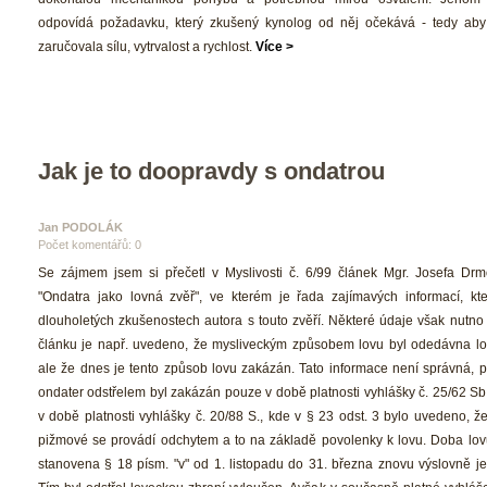
odpovídá požadavku, který zkušený kynolog od něj očekává - tedy aby 
zaručovala sílu, vytrvalost a rychlost. 
Více >
Jak je to doopravdy s ondatrou
Jan PODOLÁK 
Počet komentářů: 0 
 Se zájmem jsem si přečetl v Myslivosti č. 6/99 článek Mgr. Josefa Drm
"Ondatra jako lovná zvěř", ve kterém je řada zajímavých informací, kte
dlouholetých zkušenostech autora s touto zvěří. Některé údaje však nutno 
článku je např. uvedeno, že mysliveckým způsobem lovu byl odedávna lov
ale že dnes je tento způsob lovu zakázán. Tato informace není správná, p
ondater odstřelem byl zakázán pouze v době platnosti vyhlášky č. 25/62 Sb
v době platnosti vyhlášky č. 20/88 S., kde v § 23 odst. 3 bylo uvedeno, že
pižmové se provádí odchytem a to na základě povolenky k lovu. Doba lovu
tanovena § 18 písm. "v" od 1. listopadu do 31. března znovu výslovně je