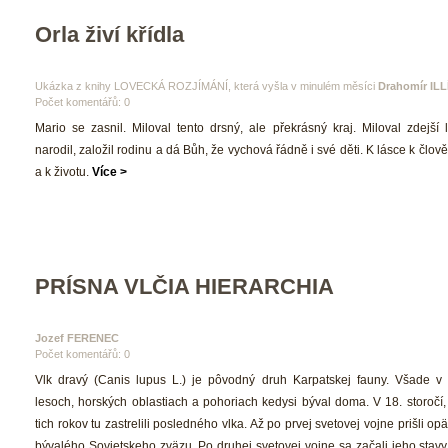
Orla živí křídla
 Ukázka z knihy LOVECKÁ ROZJÍMÁNÍ, která vyšla v minulém měsíci 
Drahomír ILLÍ
Počet komentářů: 0 
 Mario se zasnil. Miloval tento drsný, ale překrásný kraj. Miloval zdejší l
narodil, založil rodinu a dá Bůh, že vychová řádně i své děti. K lásce k člověk
a k životu. 
Více >
PRÍSNA VLČIA HIERARCHIA
Jozef FERENEC 
Počet komentářů: 0 
 Vlk dravý (Canis lupus L.) je pôvodný druh Karpatskej fauny. Všade v 
lesoch, horských oblastiach a pohoriach kedysi býval doma. V 18. storočí
tich rokov tu zastrelili posledného vlka. Až po prvej svetovej vojne prišli opä
bývalého Sovietskeho zväzu. Po druhej svetovej vojne sa začali jeho stavy