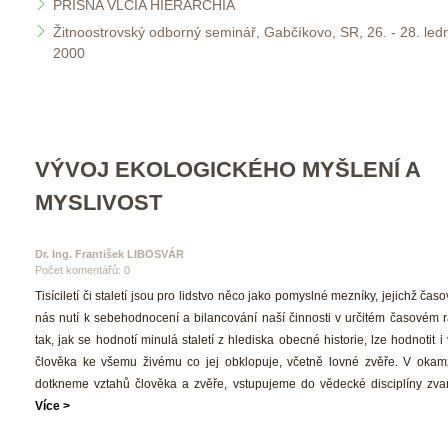
PRÍSNA VLČIA HIERARCHIA
Žitnoostrovský odborný seminář, Gabčíkovo, SR, 26. - 28. ledn
2000
VÝVOJ EKOLOGICKÉHO MYŠLENÍ A 
MYSLIVOST
Dr. Ing. František LIBOSVÁR
Počet komentářů: 0 
 Tisíciletí či staletí jsou pro lidstvo něco jako pomyslné mezníky, jejichž čas
nás nutí k sebehodnocení a bilancování naší činnosti v určitém časovém rá
tak, jak se hodnotí minulá staletí z hlediska obecné historie, lze hodnotit i 
člověka ke všemu živému co jej obklopuje, včetně lovné zvěře. V okamž
dotkneme vztahů člověka a zvěře, vstupujeme do vědecké disciplíny zvan
Více >