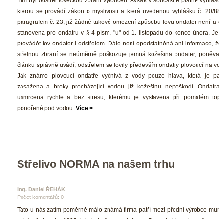
Tím byl odstřel loveckou zbraní vyloučen. Avšak v současně platné vyhlášc
kterou se provádí zákon o myslivosti a která uvedenou vyhlášku č. 20/88 
paragrafem č. 23, již žádné takové omezení způsobu lovu ondater není a d
tanovena pro ondatru v § 4 písm. "u" od 1. listopadu do konce února. Je
provádět lov ondater i odstřelem. Dále není opodstatněná ani informace, ž
třelnou zbraní se neúměrně poškozuje jemná kožešina ondater, poněvad
článku správně uvádí, odstřelem se lovily především ondatry plovoucí na vo
Jak známo plovoucí ondatře vyčnívá z vody pouze hlava, která je pak
zasažena a broky procházející vodou již kožešinu nepoškodí. Ondatra
usmrcena rychle a bez stresu, kterému je vystavena při pomalém tope
ponořené pod vodou. 
Více >
Střelivo NORMA na našem trhu
Ing. Daniel ŘEHÁK 
Počet komentářů: 0 
 Tato u nás zatím poměrně málo známá firma patří mezi přední výrobce muni