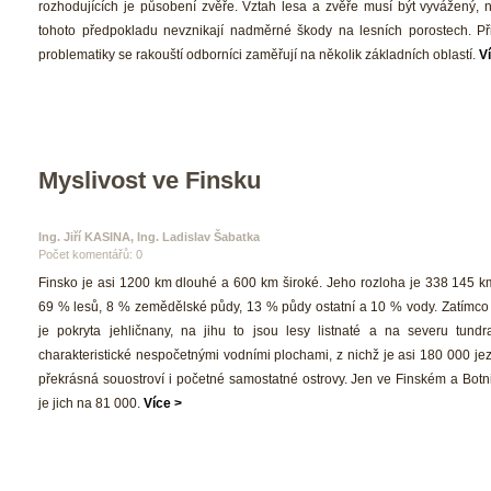
rozhodujících je působení zvěře. Vztah lesa a zvěře musí být vyvážený, n
tohoto předpokladu nevznikají nadměrné škody na lesních porostech. Při 
problematiky se rakouští odborníci zaměřují na několik základních oblastí. 
V
Myslivost ve Finsku
Ing. Jiří KASINA, Ing. Ladislav Šabatka 
Počet komentářů: 0 
 Finsko je asi 1200 km dlouhé a 600 km široké. Jeho rozloha je 338 145 km
69 % lesů, 8 % zemědělské půdy, 13 % půdy ostatní a 10 % vody. Zatímco v
je pokryta jehličnany, na jihu to jsou lesy listnaté a na severu tundra
charakteristické nespočetnými vodními plochami, z nichž je asi 180 000 jez
překrásná souostroví i početné samostatné ostrovy. Jen ve Finském a Botni
je jich na 81 000. 
Více >