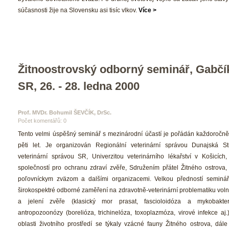
účasnosti žije na Slovensku asi tisíc vlkov. 
Více >
Žitnoostrovský odborný seminář, Gabčík
SR, 26. - 28. ledna 2000
Prof. MVDr. Bohumil ŠEVČÍK, DrSc. 
Počet komentářů: 0 
 Tento velmi úspěšný seminář s mezinárodní účastí je pořádán každoročně 
pěti let. Je organizován Regionální veterinární správou Dunajská Str
veterinární správou SR, Univerzitou veterinárního lékařství v Košicích,
polečností pro ochranu zdraví zvěře, Sdružením přátel Žitného ostrova,
poľovníckym zväzom a dalšími organizacemi. Velkou předností seminář
širokospektré odborné zaměření na zdravotně-veterinární problematiku volně 
a jelení zvěře (klasický mor prasat, fascioloidóza a mykobakteri
antropozoonózy (borelióza, trichinelóza, toxoplazmóza, virové infekce aj.)
oblasti životního prostředí se týkaly vzácné fauny Žitného ostrova, dále 