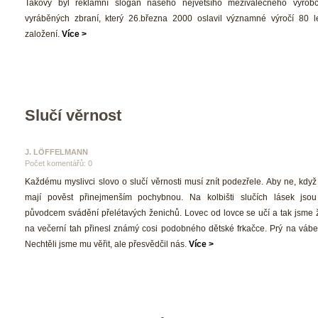
 Takový byl reklamní slogan našeho největšího meziválečného výrobc
vyráběných zbraní, který 26.března 2000 oslavil významné výročí 80 l
založení. 
Více >
Slučí věrnost
J. LÖFFELMANN 
Počet komentářů: 0 
 Každému myslivci slovo o slučí věrnosti musí znít podezřele. Aby ne, když 
mají pověst přinejmenším pochybnou. Na kolbišti slučích lásek jsou
původcem svádění přelétavých ženichů. Lovec od lovce se učí a tak jsme ža
na večerní tah přinesl známý cosi podobného dětské frkačce. Prý na váben
Nechtěli jsme mu věřit, ale přesvědčil nás. 
Více >