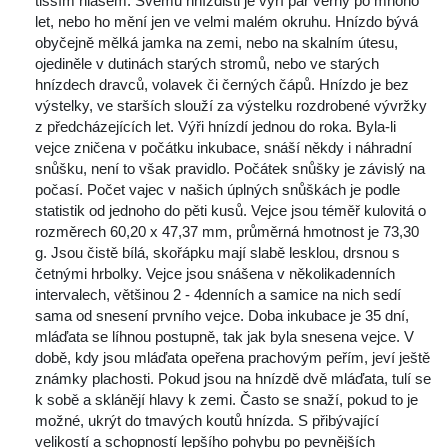
tišším hlasem. Svému hnízdišti je výří pár věrný po mnoho 
let, nebo ho mění jen ve velmi malém okruhu. Hnízdo bývá 
obyčejně mělká jamka na zemi, nebo na skalním útesu, 
ojediněle v dutinách starých stromů, nebo ve starých 
hnízdech dravců, volavek či černých čápů. Hnízdo je bez 
výstelky, ve starších slouží za výstelku rozdrobené vývržky 
z předcházejících let. Výři hnízdí jednou do roka. Byla-li 
vejce zničena v počátku inkubace, snáší někdy i náhradní 
nůšku, není to však pravidlo. Počátek snůšky je závislý na 
počasí. Počet vajec v našich úplných snůškách je podle 
tatistik od jednoho do pěti kusů. Vejce jsou téměř kulovitá o 
rozměrech 60,20 x 47,37 mm, průměrná hmotnost je 73,30 
g. Jsou čistě bílá, skořápku mají slabě lesklou, drsnou s 
četnými hrbolky. Vejce jsou snášena v několikadenních 
intervalech, většinou 2 - 4denních a samice na nich sedí 
ama od snesení prvního vejce. Doba inkubace je 35 dní, 
mláďata se líhnou postupně, tak jak byla snesena vejce. V 
době, kdy jsou mláďata opeřena prachovým peřím, jeví ještě 
známky plachosti. Pokud jsou na hnízdě dvě mláďata, tulí se 
k sobě a sklánějí hlavy k zemi. Často se snaží, pokud to je 
možné, ukrýt do tmavých koutů hnízda. S přibývající 
velikostí a schopností lepšího pohybu po pevnějších 