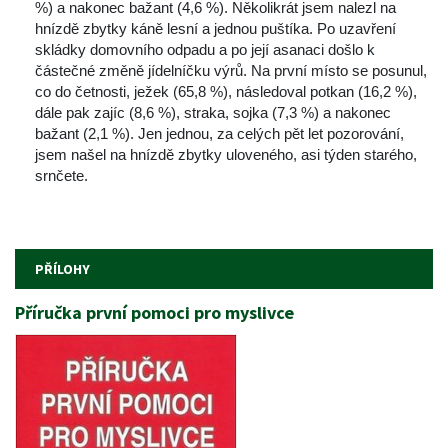
%) a nakonec bažant (4,6 %). Několikrát jsem nalezl na 
hnízdě zbytky káně lesní a jednou puštíka. Po uzavření 
kládky domovního odpadu a po její asanaci došlo k 
částečné změně jídelníčku výrů. Na první místo se posunul, 
co do četnosti, ježek (65,8 %), následoval potkan (16,2 %), 
dále pak zajíc (8,6 %), straka, sojka (7,3 %) a nakonec 
bažant (2,1 %). Jen jednou, za celých pět let pozorování, 
jsem našel na hnízdě zbytky uloveného, asi týden starého, 
rnčete. 
PŘÍLOHY
Příručka první pomoci pro myslivce