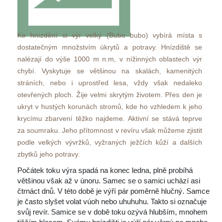
 Ke hnízdění si výr velký (Bubo bubo) vybírá místa s 
dostatečným množstvím úkrytů a potravy. Hnízdiště se 
nalézají do výše 1000 m n.m, v nížinných oblastech výr 
chybí. Vyskytuje se většinou na skalách, kamenitých 
tráních, nebo i uprostřed lesa, vždy však nedaleko 
otevřených ploch. Žije velmi skrytým životem. Přes den je 
ukryt v hustých korunách stromů, kde ho vzhledem k jeho 
krycímu zbarvení těžko najdeme. Aktivní se stává teprve 
za soumraku. Jeho přítomnost v revíru však můžeme zjistit 
podle velkých vývržků, vyžraných ježčích kůží a dalších 
zbytků jeho potravy. 
 Počátek toku výra spadá na konec ledna, plně probíhá 
většinou však až v únoru. Samec se o samici uchází asi 
čtrnáct dnů. V této době je výří pár poměrně hlučný. Samce 
je často slyšet volat vúoh nebo uhuhuhu. Takto si označuje 
vůj revír. Samice se v době toku ozývá hlubším, mnohem 