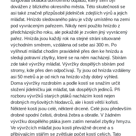
fungovala skládka domovního odpadu, který sem byl 
dovážen z blízkého okresního města. Této skutečnosti se 
asi také značně přizpůsobil jídelníček zdejších výrů a jejich 
mláďat. Hnízdo sledovaného páru je vždy umístěno na zemi 
pod vyvráceným pařezem. Nikdy není použito hnízdo z 
předcházejícího roku, ale pokaždé je zvolen jiný vyvrácený 
pařez. Hnízda jsou každý rok na stejné stráni situované 
východním směrem, vzdálena od sebe asi 300 m. Po 
vylíhnutí mláďat chodím pravidelně přes den ke hnízdu a 
leduji potravní zbytky, které se na něm nacházejí. Sbírám 
zde také vývržky mláďat. Vývržky dospělých sbírám pod 
tromy, kde přes den odpočívají. Ty jsou od hnízda vzdáleny 
asi 50 metrů a je od nich na hnízdo vždy dobrý výhled. 
Doma vývržky rozdrobím a podle kostí se snažím určit 
ložení jídelníčku jak mláďat, tak dospělých jedinců. Při 
rozboru vývržků starých ptáků nacházím kosti nejen 
drobných myšovitých hlodavců, ale i kosti větší kořisti. 
Některé kosti jsou celé, některé drcené. Celé jsou především 
drobné spodní čelisti, drobná žebra a obratle. V žádném 
vývržku dospělého ptáka jsem zatím nenašel zbytky hmyzu. 
Ve vývržcích mláďat jsou kosti převážně drcené a s 
přibývajícím stářím se zvětšuje počet kostí celých. Tato 