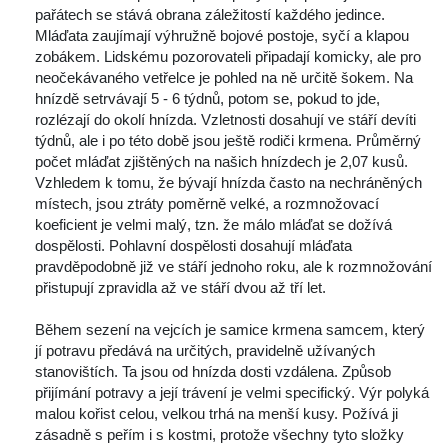
pařátech se stává obrana záležitostí každého jedince. 
Mláďata zaujímají výhružně bojové postoje, syčí a klapou 
zobákem. Lidskému pozorovateli připadají komicky, ale pro 
neočekávaného vetřelce je pohled na ně určitě šokem. Na 
hnízdě setrvávají 5 - 6 týdnů, potom se, pokud to jde, 
rozlézají do okolí hnízda. Vzletnosti dosahují ve stáří devíti 
týdnů, ale i po této době jsou ještě rodiči krmena. Průměrný 
počet mláďat zjištěných na našich hnízdech je 2,07 kusů. 
Vzhledem k tomu, že bývají hnízda často na nechráněných 
místech, jsou ztráty poměrně velké, a rozmnožovací 
koeficient je velmi malý, tzn. že málo mláďat se dožívá 
dospělosti. Pohlavní dospělosti dosahují mláďata 
pravděpodobně již ve stáří jednoho roku, ale k rozmnožování 
přistupují zpravidla až ve stáří dvou až tří let. 
 Během sezení na vejcích je samice krmena samcem, který 
jí potravu předává na určitých, pravidelně užívaných 
tanovištích. Ta jsou od hnízda dosti vzdálena. Způsob 
přijímání potravy a její trávení je velmi specifický. Výr polyká 
malou kořist celou, velkou trhá na menší kusy. Požívá ji 
zásadně s peřím i s kostmi, protože všechny tyto složky 