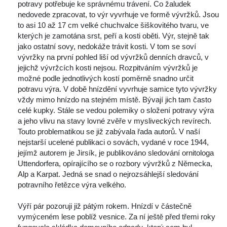
potravy potřebuje ke správnému trávení. Co žaludek 
nedovede zpracovat, to výr vyvrhuje ve formě vývržků. Jsou 
to asi 10 až 17 cm velké chuchvalce šiškovitého tvaru, ve 
kterých je zamotána srst, peří a kosti oběti. Výr, stejně tak 
jako ostatní sovy, nedokáže trávit kosti. V tom se soví 
vývržky na první pohled liší od vývržků denních dravců, v 
jejichž vývržcích kosti nejsou. Rozpitváním vývržků je 
možné podle jednotlivých kostí poměrně snadno určit 
potravu výra. V době hnízdění vyvrhuje samice tyto vývržky 
vždy mimo hnízdo na stejném místě. Bývají jich tam často 
celé kupky. Stále se vedou polemiky o složení potravy výra 
a jeho vlivu na stavy lovné zvěře v mysliveckých revírech. 
Touto problematikou se již zabývala řada autorů. V naší 
nejstarší ucelené publikaci o sovách, vydané v roce 1944, 
jejímž autorem je Jirsík, je publikováno sledování ornitologa 
Uttendorfera, opírajícího se o rozbory vývržků z Německa, 
Alp a Karpat. Jedná se snad o nejrozsáhlejší sledování 
potravního řetězce výra velkého. 
 Výří pár pozoruji již pátým rokem. Hnízdí v částečně 
vymýceném lese poblíž vesnice. Za ní ještě před třemi roky 