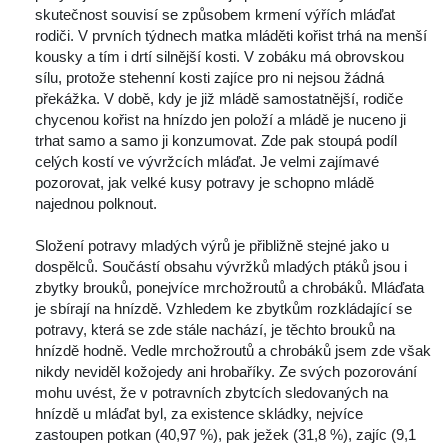
kutečnost souvisí se způsobem krmení výřích mláďat 
rodiči. V prvních týdnech matka mláděti kořist trhá na menší 
kousky a tím i drtí silnější kosti. V zobáku má obrovskou 
ílu, protože stehenní kosti zajíce pro ni nejsou žádná 
překážka. V době, kdy je již mládě samostatnější, rodiče 
chycenou kořist na hnízdo jen položí a mládě je nuceno ji 
trhat samo a samo ji konzumovat. Zde pak stoupá podíl 
celých kostí ve vývržcích mláďat. Je velmi zajímavé 
pozorovat, jak velké kusy potravy je schopno mládě 
najednou polknout. 
 Složení potravy mladých výrů je přibližně stejné jako u 
dospělců. Součástí obsahu vývržků mladých ptáků jsou i 
zbytky brouků, ponejvíce mrchožroutů a chrobáků. Mláďata 
je sbírají na hnízdě. Vzhledem ke zbytkům rozkládající se 
potravy, která se zde stále nachází, je těchto brouků na 
hnízdě hodně. Vedle mrchožroutů a chrobáků jsem zde však 
nikdy neviděl kožojedy ani hrobaříky. Ze svých pozorování 
mohu uvést, že v potravních zbytcích sledovaných na 
hnízdě u mláďat byl, za existence skládky, nejvíce 
zastoupen potkan (40,97 %), pak ježek (31,8 %), zajíc (9,1 