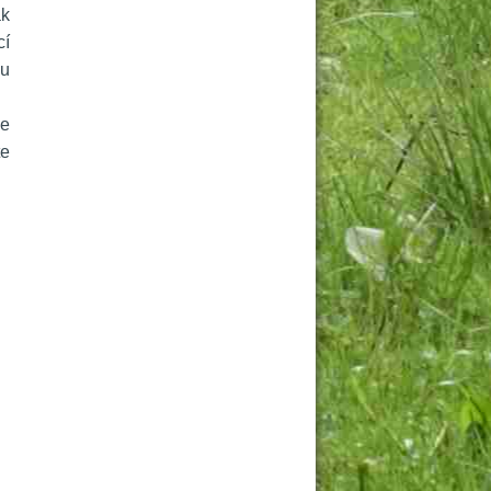
k 
í 
u 
e 
e 