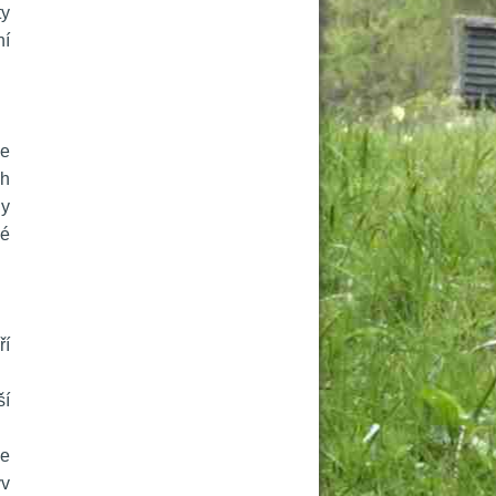
y 
í 
e 
h 
y 
é 
í 
í 
e 
v 