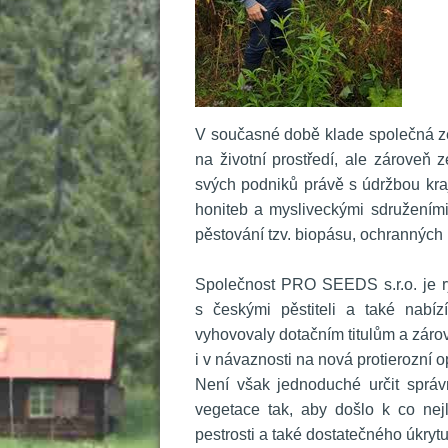
 V současné době klade společná z
na životní prostředí, ale zároveň 
vých podniků právě s údržbou kraji
honiteb a mysliveckými sdružením
pěstování tzv. biopásu, ochranných 
 
 Společnost PRO SEEDS s.r.o. je r
 českými pěstiteli a také nabízí
vyhovovaly dotačním titulům a záro
i v návaznosti na nová protierozní o
 Není však jednoduché určit správ
vegetace tak, aby došlo k co nej
pestrosti a také dostatečného úkryt