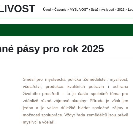
IVOST 
Úvod
 
>
 
Časopi
 
>
 
MYSLIVOST / Stráž myslivosti
 
>
 
2025
 
>
 
Led
né pásy pro rok 2025
Směsi pro myslivecká políčka Zemědělství, myslivost, 
včelařství, produkce kvalitních potravin i ochrana 
životního prostředí – to je často společné téma pro 
zdánlivě různé zájmové skupiny. Příroda je však jen 
jedna a je velice důležité hledat společné zájmy a 
možnosti spolupráce. Vždyť řada zemědělců jsou právě 
myslivci a včelaři. 