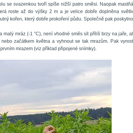
lu se svazenkou tvoří spíše nižší patro směsi. Naopak mastňá
erá roste až do výšky 2 m a je velice dobře doplněna světlic
ohutný kořen, který dobře prokoření půdu. Společně pak poskytno
na malý mráz (-1 °C), není vhodné směs sít příliš brzy na jaře, al
nebo začátkem května a vyhnout se tak mrazům. Pak vyrost
prvním mrazem (viz příklad připojené snímky).