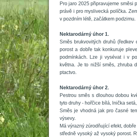
 Pro jaro 2025 připravujeme směsi pr
právě i pro myslivecká políčka. Země
v pozdním létě, začátkem podzimu.
 
Nektarodárný úhor 1.
 Směs brukvovitých druhů (ředkev ol
porost a dobře tak konkuruje pleve
podmínkách. Lze ji vysévat i v p
května. Je to nižší směs, zhruba 
ptactvo.
 
Nektarodárný úhor 2.
 Pestrou směs s dlouhou dobou květ
tyto druhy - hořčice bílá, lnička set
 Směs je vhodná jak pro časné term
výsevy.
 Má výrazný zúrodňující efekt, dobř
tředně vysoký až vysoký porost. Ryc