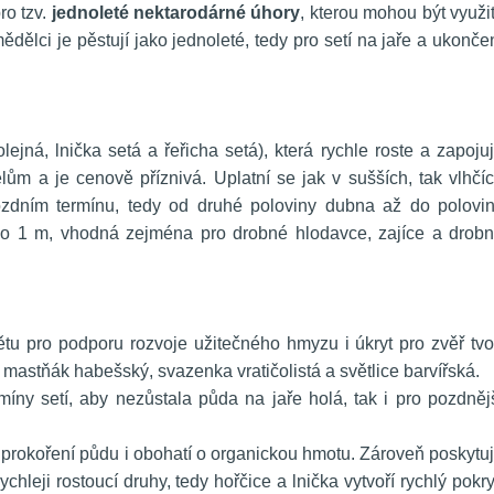
o tzv. 
jednoleté nektarodárné úhory
, kterou mohou být využit
dělci je pěstují jako jednoleté, tedy pro setí na jaře a ukončen
ejná, lnička setá a řeřicha setá), která rychle roste a zapojuj
lům a je cenově příznivá. Uplatní se jak v sušších, tak vlhčíc
ozdním termínu, tedy od druhé poloviny dubna až do polovin
do 1 m, vhodná zejména pro drobné hlodavce, zajíce a drobn
u pro podporu rozvoje užitečného hmyzu i úkryt pro zvěř tvoř
á, mastňák habešský, svazenka vratičolistá a světlice barvířská.
íny setí, aby nezůstala půda na jaře holá, tak i pro pozdnějš
e prokoření půdu i obohatí o organickou hmotu. Zároveň poskytuj
hleji rostoucí druhy, tedy hořčice a lnička vytvoří rychlý pokry