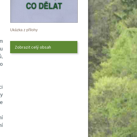
Ukázka z přílohy
m 
Zobrazit celý obsah
u 
, 
o 
i 
y 
e 
í 
í 