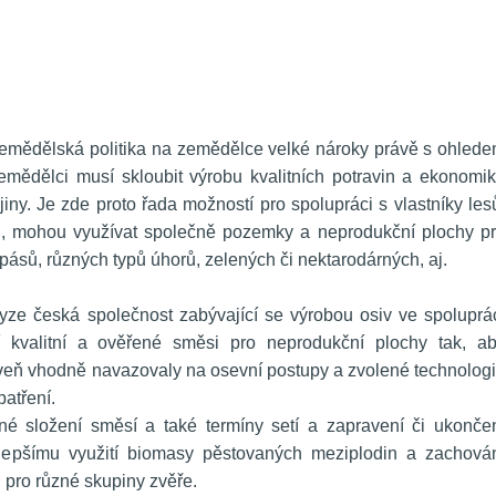
emědělská politika na zemědělce velké nároky právě s ohlede
zemědělci musí skloubit výrobu kvalitních potravin a ekonomik
ny. Je zde proto řada možností pro spolupráci s vlastníky lesů
i, mohou využívat společně pozemky a neprodukční plochy pr
pásů, různých typů úhorů, zelených či nektarodárných, aj.
yze česká společnost zabývající se výrobou osiv ve spoluprác
 kvalitní a ověřené směsi pro neprodukční plochy tak, ab
veň vhodně navazovaly na osevní postupy a zvolené technologi
patření.
né složení směsí a také termíny setí a zapravení či ukončen
lepšímu využití biomasy pěstovaných meziplodin a zachován
u pro různé skupiny zvěře.