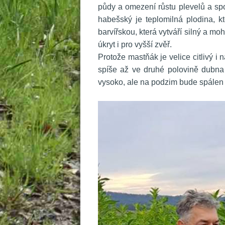
půdy a omezení růstu plevelů a spo
habešský je teplomilná plodina, kt
barvířskou, která vytváří silný a m
úkryt i pro vyšší zvěř.
 Protože mastňák je velice citlivý i 
píše až ve druhé polovině dubna 
vysoko, ale na podzim bude spálen 
 