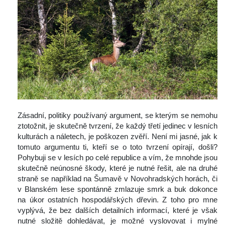
 
 Zásadní, politiky používaný argument, se kterým se nemohu 
ztotožnit, je skutečně tvrzení, že každý třetí jedinec v lesních 
kulturách a náletech, je poškozen zvěří. Není mi jasné, jak k 
tomuto argumentu ti, kteří se o toto tvrzení opírají, došli? 
Pohybuji se v lesích po celé republice a vím, že mnohde jsou 
kutečně neúnosné škody, které je nutné řešit, ale na druhé 
traně se například na Šumavě v Novohradských horách, či 
v Blanském lese spontánně zmlazuje smrk a buk dokonce 
na úkor ostatních hospodářských dřevin. Z toho pro mne 
vyplývá, že bez dalších detailních informací, které je však 
nutné složitě dohledávat, je možné vyslovovat i mylné 