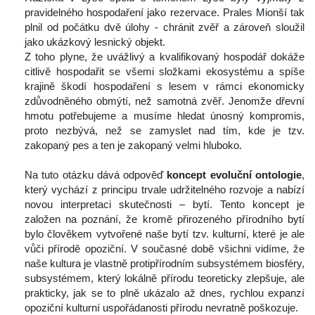
pravidelného hospodaření jako rezervace. Prales Mionší tak 
plnil od počátku dvě úlohy - chránit zvěř a zároveň sloužil 
jako ukázkový lesnický objekt.
 Z toho plyne, že uvážlivý a kvalifikovaný hospodář dokáže 
citlivě hospodařit se všemi složkami ekosystému a spíše 
krajině škodí hospodaření s lesem v rámci ekonomicky 
zdůvodněného obmýtí, než samotná zvěř. Jenomže dřevní 
hmotu potřebujeme a musíme hledat únosný kompromis, 
proto nezbývá, než se zamyslet nad tím, kde je tzv. 
zakopaný pes a ten je zakopaný velmi hluboko.
 
 Na tuto otázku dává odpověď 
koncept evoluční ontologie
, 
který vychází z principu trvale udržitelného rozvoje a nabízí 
novou interpretaci skutečnosti – bytí. Tento koncept je 
založen na poznání, že kromě přirozeného přírodního bytí 
bylo člověkem vytvořené naše bytí tzv. kulturní, které je ale 
vůči přírodě opoziční. V současné době všichni vidíme, že 
naše kultura je vlastně protipřírodním subsystémem biosféry, 
ubsystémem, který lokálně přírodu teoreticky zlepšuje, ale 
prakticky, jak se to plně ukázalo až dnes, rychlou expanzí 
opoziční kulturní uspořádanosti přírodu nevratně poškozuje.