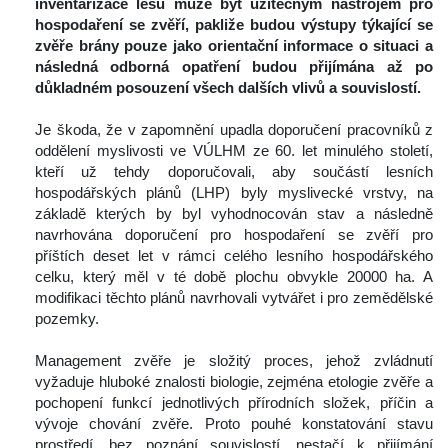
inventarizace lesů může být užitečným nástrojem pro 
hospodaření se zvěří, pakliže budou výstupy týkající se 
zvěře brány pouze jako orientační informace o situaci a 
následná odborná opatření budou přijímána až po 
důkladném posouzení všech dalších vlivů a souvislostí.
 
 Je škoda, že v zapomnění upadla doporučení pracovníků z 
oddělení myslivosti ve VÚLHM ze 60. let minulého století, 
kteří už tehdy doporučovali, aby součástí lesních 
hospodářských plánů (LHP) byly myslivecké vrstvy, na 
základě kterých by byl vyhodnocován stav a následně 
navrhována doporučení pro hospodaření se zvěří pro 
příštích deset let v rámci celého lesního hospodářského 
celku, který měl v té době plochu obvykle 20000 ha. A 
modifikaci těchto plánů navrhovali vytvářet i pro zemědělské 
pozemky.
 
 Management zvěře je složitý proces, jehož zvládnutí 
vyžaduje hluboké znalosti biologie, zejména etologie zvěře a 
pochopení funkcí jednotlivých přírodních složek, příčin a 
vývoje chování zvěře. Proto pouhé konstatování stavu 
prostředí, bez poznání souvislostí, nestačí k přijímání 