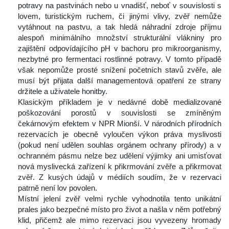
potravy na pastvinách nebo u vnadišť, neboť v souvislosti s 
lovem, turistickým ruchem, či jinými vlivy, zvěř nemůže 
vytáhnout na pastvu, a tak hledá náhradní zdroje příjmu 
alespoň minimálního množství strukturální vlákniny pro 
zajištění odpovídajícího pH v bachoru pro mikroorganismy, 
nezbytné pro fermentaci rostlinné potravy. V tomto případě 
však nepomůže prosté snížení početních stavů zvěře, ale 
musí být přijata další managementová opatření ze strany 
držitele a uživatele honitby.
 Klasickým příkladem je v nedávné době medializované 
poškozování porostů v souvislosti se zmíněným 
čekárnovým efektem v NPR Mionší. V národních přírodních 
rezervacích je obecně vyloučen výkon práva myslivosti 
(pokud není udělen souhlas orgánem ochrany přírody) a v 
ochranném pásmu nelze bez udělení výjimky ani umisťovat 
nová myslivecká zařízení k přikrmování zvěře a přikrmovat 
zvěř. Z kusých údajů v médiích soudím, že v rezervaci 
patrně není lov povolen.
 Místní jelení zvěř velmi rychle vyhodnotila tento unikátní 
prales jako bezpečné místo pro život a našla v něm potřebný 
klid, přičemž ale mimo rezervaci jsou vyvezeny hromady 