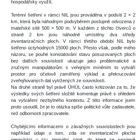
hospodářsky využít.
 
 Terénní šetření v rámci NIL jsou prováděna v podsíti 2 × 2 
km, která byla náhodným podvýběrem postupně odvozena z 
mateřské sítě 500 × 500 m. V každém z těchto čtverců o 
traně 2 km jsou náhodně umístěny dva středy 
inventarizačních ploch. V rámci třetího období NIL bylo 
šetřeno úctyhodných 15000 ploch. Přesto však, podle mého 
názoru, se pouhé konstatování stavu posuzovaných ploch 
bez dalších souvislostí ukazuje jako problematické a 
zručným manipulátorům s veřejným míněním to vytváří 
prostor pro účelově zaměřený výklad a překrucování 
zveřejňovaných dat vytržených ze souvislostí.
 Na druhé straně byl právě ÚHÚL často kritizován za to, že 
výsledky svých šetření složitě komentuje právě s ohledem 
na vytváření nezbytného kontextu. Z této informace jsem 
proto usoudil, že je to otázka spíše politické vůle zadavatele, 
než odbornosti zpracovatele.
 
 Chybějícími informacemi o závažných souvislostech jsou 
například údaje o tom, zda se inventarizační plocha 
nenachází v tzv. termální zóně, do které se sezónně 