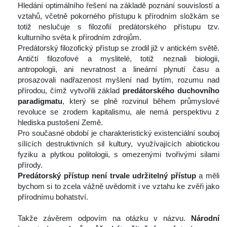
 Hledání optimálního řešení na základě poznání souvislostí a 
vztahů, včetně pokorného přístupu k přírodním složkám se 
totiž neslučuje s filozofií predátorského přístupu tzv. 
kulturního světa k přírodním zdrojům.
 Predátorský filozofický přístup se zrodil již v antickém světě. 
Antičtí filozofové a myslitelé, totiž neznali biologii, 
antropologii, ani nevratnost a lineární plynutí času a 
prosazovali nadřazenost myšlení nad bytím, rozumu nad 
přírodou, čímž vytvořili základ 
predátorského duchovního 
paradigmatu
, který se plně rozvinul během průmyslové 
revoluce se zrodem kapitalismu, ale nemá perspektivu z 
hlediska pustošení Země.
 Pro současné období je charakteristický existenciální souboj 
ílících destruktivních sil kultury, využívajících abiotickou 
fyziku a plytkou politologii, s omezenými tvořivými silami 
přírody.
Predátorský přístup není trvale udržitelný přístup 
a měli 
bychom si to zcela vážně uvědomit i ve vztahu ke zvěři jako 
přírodnímu bohatství.
 
 Takže závěrem odpovím na otázku v názvu. 
Národní 