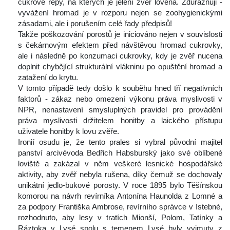
cukrové řepy, na kterých je jelení zvěř lovena. Zdůrazňuji - 
vyvážení hromad je v rozporu nejen se zoohygienickými 
zásadami, ale i porušením celé řady předpisů!
 Takže poškozování porostů je iniciováno nejen v souvislosti 
 čekárnovým efektem před návštěvou hromad cukrovky, 
ale i následně po konzumaci cukrovky, kdy je zvěř nucena 
doplnit chybějící strukturální vlákninu po opuštění hromad a 
zatažení do krytu.
 V tomto případě tedy došlo k souběhu hned tří negativních 
faktorů - zákaz nebo omezení výkonu práva myslivosti v 
NPR, nenastavení smysluplných pravidel pro provádění 
práva myslivosti držitelem honitby a laického přístupu 
uživatele honitby k lovu zvěře.
 Ironií osudu je, že tento prales si vybral původní majitel 
panství arcivévoda Bedřich Habsburský jako své oblíbené 
loviště a zakázal v něm veškeré lesnické hospodářské 
aktivity, aby zvěř nebyla rušena, díky čemuž se dochovaly 
unikátní jedlo-bukové porosty. V roce 1895 bylo Těšínskou 
komorou na návrh revírníka Antonína Haunolda z Lomné a 
za podpory Františka Ambrose, revírního správce v Istebné, 
rozhodnuto, aby lesy v tratích Mionší, Polom, Tatínky a 
Ráztoka v Lysé spolu s temenem Lysé byly vyjmuty z 