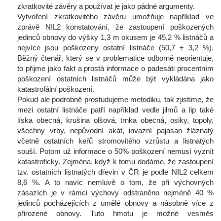
zkratkovité závěry a používat je jako pádné argumenty.
 Vytvoření zkratkovitého závěru umožňuje například ve 
zprávě NIL2 konstatování, že zastoupení poškozených 
jedinců obnovy do výšky 1,3 m okusem je 45,2 % listnáčů a 
nejvíce jsou poškozeny ostatní listnáče (50,7 ± 3,2 %). 
Běžný čtenář, který se v problematice odborně neorientuje, 
to přijme jako fakt a prostá informace o padesáti procentním 
poškození ostatních listnáčů může být vykládána jako 
katastrofální poškození.
 Pokud ale podrobně prostudujeme metodiku, tak zjistíme, že 
mezi ostatní listnáče patří například vedle jilmů a lip také 
líska obecná, krušina olšová, trnka obecná, osiky, topoly, 
všechny vrby, nepůvodní akát, invazní pajasan žláznatý 
včetně ostatních keřů stromovitého vzrůstu a listnatých 
ouší. Potom už informace o 50% poškození nemusí vyznít 
katastroficky. Zejména, když k tomu dodáme, že zastoupení 
tzv. ostatních listnatých dřevin v ČR je podle NIL2 celkem 
8,6 %. A to navíc nemluvě o tom, že při výchovných 
zásazích je v rámci výchovy odstraněno nejméně 40 % 
jedinců pocházejících z umělé obnovy a násobně více z 
přirozené obnovy. Tuto hmotu je možné vesměs 