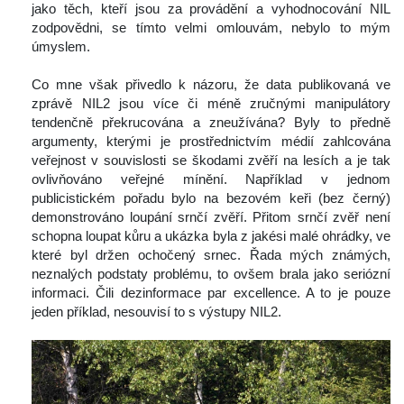
jako těch, kteří jsou za provádění a vyhodnocování NIL 
zodpovědni, se tímto velmi omlouvám, nebylo to mým 
úmyslem.
 
 Co mne však přivedlo k názoru, že data publikovaná ve 
zprávě NIL2 jsou více či méně zručnými manipulátory 
tendenčně překrucována a zneužívána? Byly to předně 
argumenty, kterými je prostřednictvím médií zahlcována 
veřejnost v souvislosti se škodami zvěří na lesích a je tak 
ovlivňováno veřejné mínění. Například v jednom 
publicistickém pořadu bylo na bezovém keři (bez černý) 
demonstrováno loupání srnčí zvěří. Přitom srnčí zvěř není 
chopna loupat kůru a ukázka byla z jakési malé ohrádky, ve 
které byl držen ochočený srnec. Řada mých známých, 
neznalých podstaty problému, to ovšem brala jako seriózní 
informaci. Čili dezinformace par excellence. A to je pouze 
jeden příklad, nesouvisí to s výstupy NIL2.