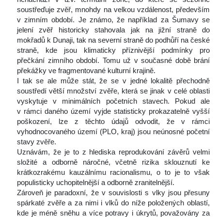
oustřeďuje zvěř, mnohdy na velkou vzdálenost, především 
v zimním období. Je známo, že například za Šumavy se 
jelení zvěř historicky stahovala jak na jižní straně do 
mokřadů k Dunaji, tak na severní straně do podhůří na české 
traně, kde jsou klimaticky příznivější podmínky pro 
přečkání zimního období. Tomu už v současné době brání 
překážky ve fragmentované kulturní krajině.
 I tak se ale může stát, že se v jedné lokalitě přechodně 
oustředí větší množství zvěře, která se jinak v celé oblasti 
vyskytuje v minimálních početních stavech. Pokud ale 
v rámci daného území vyjde statisticky prokazatelně vyšší 
poškození, lze z těchto údajů odvodit, že v rámci 
vyhodnocovaného území (PLO, kraj) jsou neúnosné početní 
tavy zvěře.
 Uznávám, že je to z hlediska reprodukování závěrů velmi 
ložité a odborně náročné, včetně rizika sklouznutí ke 
krátkozrakému kauzálnímu racionalismu, o to je to však 
populisticky uchopitelnější a odborně zranitelnější.
 Zároveň je paradoxní, že v souvislosti s vlky jsou přesuny 
párkaté zvěře a za nimi i vlků do níže položených oblastí, 
kde je méně sněhu a více potravy i úkrytů, považovány za 