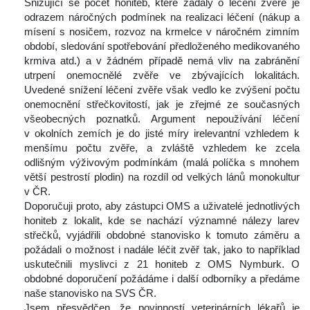
 Snižující se počet honiteb, které žádaly o léčení zvěře je 
odrazem náročných podmínek na realizaci léčení (nákup a 
mísení s nosičem, rozvoz na krmelce v náročném zimním 
období, sledování spotřebování předloženého medikovaného 
krmiva atd.) a v žádném případě nemá vliv na zabránění 
utrpení onemocnělé zvěře ve zbývajících lokalitách. 
Uvedené snížení léčení zvěře však vedlo ke zvýšení počtu 
onemocnění střečkovitostí, jak je zřejmé ze současných 
všeobecných poznatků. Argument nepoužívání léčení 
v okolních zemích je do jisté míry irelevantní vzhledem k 
menšímu počtu zvěře, a zvláště vzhledem ke zcela 
odlišným výživovým podmínkám (malá políčka s mnohem 
větší pestrostí plodin) na rozdíl od velkých lánů monokultur 
v ČR.
 Doporučuji proto, aby zástupci OMS a uživatelé jednotlivých 
honiteb z lokalit, kde se nachází významné nálezy larev 
třečků, vyjádřili obdobné stanovisko k tomuto záměru a 
požádali o možnost i nadále léčit zvěř tak, jako to například 
uskutečnili myslivci z 21 honiteb z OMS Nymburk. O 
obdobné doporučení požádáme i další odborníky a předáme 
naše stanovisko na SVS ČR.
 Jsem přesvědčen, že povinností veterinárních lékařů je 