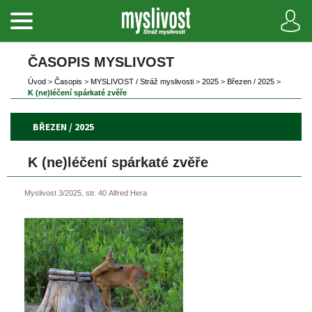
ČASOPIS MYSLIVOST 
Úvod
 
>
 
Časopi
 
>
 
MYSLIVOST / Stráž myslivosti
 
>
 
2025
 
>
 
Březen / 2025
 
>
K (ne)léčení spárkaté zvěře
BŘEZEN / 2025
K (ne)léčení spárkaté zvěře
Myslivost 3/2025, str. 40
Alfred Hera
 