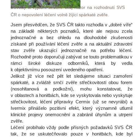
Dovoluji si vyjádřit stručně svůj názor na rozhodnutí SVS 
ČR o nepovolení léčení volně žíjící spárkaté zvěře. 
 Jsem přesvědčen, že SVS ČR takto rozhodla v „dobré víře“ 
na základě některých poznatků, které ale nejsou zcela 
jednoznačné a bez ohledu na dlouhodobé zkušenosti 
získané při používání léčení zvěře a na aktuální zdravotní 
tav zvěře ukazující jednoznačně na potřebu léčení. 
Rozhodně proto doporučuji zabývat se touto problematikou v 
rámci široké diskuze odborníků, která by vedla 
k objektivnímu posouzení uvedeného opatření.
 Jelikož již více než pět let sledujeme situaci zamoření 
párkaté, a zvláště srnčí zvěře střečkovitostí obou forem 
(nosohltanová a podkožní), mohu konstatovat, že 
v oblastech a honitbách, kde se vyskytovala nebo vyskytuje 
třečkovitost, léčení přípravky Cermix (už se nevyrábí) a 
Ivermix přinášelo pozitivní efekt, který významně utlumil 
klinické projevy onemocnění a zabránil úhynům a utrpení 
zvěře.
 Léčení probíhalo vždy podle přísných požadavků SVS ČR 
tak, že se uskutečňovalo pouze v honitbách, kde byl 