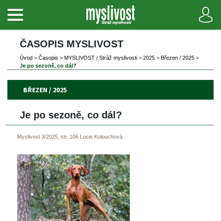
ČASOPIS MYSLIVOST 
Úvod
 
>
 
Časopi
 
>
 
MYSLIVOST / Stráž myslivosti
 
>
 
2025
 
>
 
Březen / 2025
 
>
Je po sezoně, co dál? 
BŘEZEN / 2025
Je po sezoně, co dál? 
Myslivost 3/2025, str. 106
Lucie Kolouchová
 