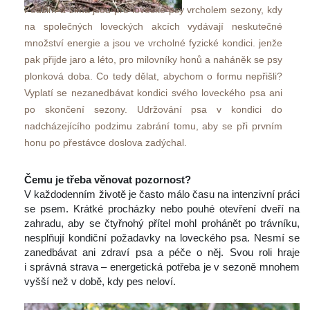
Podzim a zima jsou pro lovecké psy vrcholem sezony, kdy 
na společných loveckých akcích vydávají neskutečné 
množství energie a jsou ve vrcholné fyzické kondici. jenže 
pak přijde jaro a léto, pro milovníky honů a naháněk se psy 
plonková doba. Co tedy dělat, abychom o formu nepřišli? 
Vyplatí se nezanedbávat kondici svého loveckého psa ani 
po skončení sezony. Udržování psa v kondici do 
nadcházejícího podzimu zabrání tomu, aby se při prvním 
honu po přestávce doslova zadýchal.
 
Čemu je třeba věnovat pozornost?
 V každodenním životě je často málo času na intenzivní práci 
e psem. Krátké procházky nebo pouhé otevření dveří na 
zahradu, aby se čtyřnohý přítel mohl prohánět po trávníku, 
nesplňují kondiční požadavky na loveckého psa. Nesmí se 
zanedbávat ani zdraví psa a péče o něj. Svou roli hraje 
i správná strava – energetická potřeba je v sezoně mnohem 
vyšší než v době, kdy pes neloví.