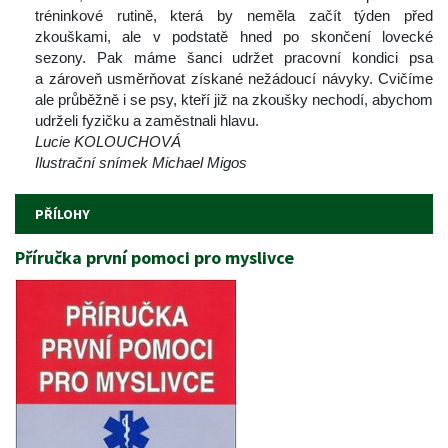
tréninkové rutině, která by neměla začít týden před 
zkouškami, ale v podstatě hned po skončení lovecké 
ezony. Pak máme šanci udržet pracovní kondici psa 
a zároveň usměrňovat získané nežádoucí návyky. Cvičíme 
ale průběžně i se psy, kteří již na zkoušky nechodí, abychom 
udrželi fyzičku a zaměstnali hlavu.
Lucie KOLOUCHOVÁ
Ilustrační snímek Michael Migo
PŘÍLOHY
Příručka první pomoci pro myslivce