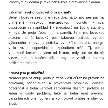
Vhodným cvičením je také běh u kola a pravidelné plavání.
 
Jak mám svého loveckého psa krmit?
 Během lovecké sezony je třeba dbát na to, aby pes přijímal 
přiměřeně vysokou energetickou hodnotu krmiva, 
doporučuje se například 1,7 megajoulů na 100 g suchého 
krmiva. Je proto třeba mít na paměti, že mimo loveckou 
ezonu nemá lovecký pes takovou potřebu vysoce 
výkonného krmiva a potřeba vysokého obsahu energie 
v krmivu je odpovídajícím způsobem nižší. Tj. pokud 
v sezoně krmíme stylem ad libitum, tedy „co se do něj 
vleze“, mimo ni hlídáme příjem, abychom v září na kachny 
nešli s metráčkem.
 
Zdraví psa je důležité
 Nemoci psa oslabují, proto je třeba klást důraz na pravidelné 
očkování, odčervování a preventivní prohlídky. Zvláštní 
pozornost je třeba věnovat zaníceným dásním, protože se 
jedná o častý problém, také je třeba řešit prevenci 
parazitárních onemocnění a kontrolovat průběžně stav očí 
a uší.