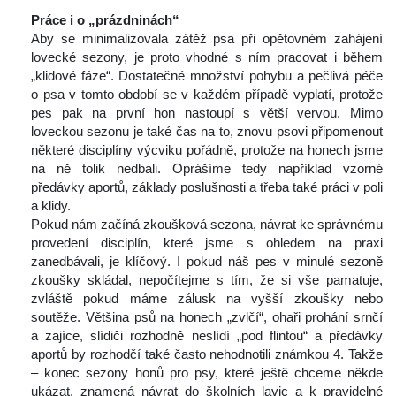
 
Práce i o „prázdninách“
 Aby se minimalizovala zátěž psa při opětovném zahájení 
lovecké sezony, je proto vhodné s ním pracovat i během 
„klidové fáze“. Dostatečné množství pohybu a pečlivá péče 
o psa v tomto období se v každém případě vyplatí, protože 
pes pak na první hon nastoupí s větší vervou. Mimo 
loveckou sezonu je také čas na to, znovu psovi připomenout 
některé disciplíny výcviku pořádně, protože na honech jsme 
na ně tolik nedbali. Oprášíme tedy například vzorné 
předávky aportů, základy poslušnosti a třeba také práci v poli 
a klidy.
 Pokud nám začíná zkoušková sezona, návrat ke správnému 
provedení disciplín, které jsme s ohledem na praxi 
zanedbávali, je klíčový. I pokud náš pes v minulé sezoně 
zkoušky skládal, nepočítejme s tím, že si vše pamatuje, 
zvláště pokud máme zálusk na vyšší zkoušky nebo 
outěže. Většina psů na honech „zvlčí“, ohaři prohání srnčí 
a zajíce, slídiči rozhodně neslídí „pod flintou“ a předávky 
aportů by rozhodčí také často nehodnotili známkou 4. Takže 
– konec sezony honů pro psy, které ještě chceme někde 
ukázat, znamená návrat do školních lavic a k pravidelné 