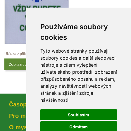
Používáme soubory 
cookie
Tyto webové stránky používají 
Ukázka z přílohy
oubory cookies a další sledovací 
Zobrazit celý obsah
nástroje s cílem vylepšení 
uživatelského prostředí, zobrazení 
přizpůsobeného obsahu a reklam, 
analýzy návštěvnosti webových 
tránek a zjištění zdroje 
návštěvnosti.
Časopi
Souhlasím
Pro myslivce
O myslivosti
Odmítám