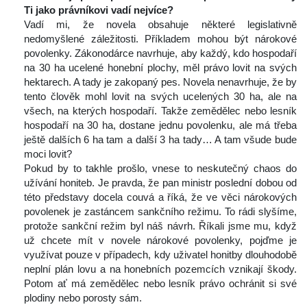
Ti jako právníkovi vadí nejvíce?
 Vadí mi, že novela obsahuje některé legislativně 
nedomyšlené záležitosti. Příkladem mohou být nárokové 
povolenky. Zákonodárce navrhuje, aby každý, kdo hospodaří 
na 30 ha ucelené honební plochy, měl právo lovit na svých 
hektarech. A tady je zakopaný pes. Novela nenavrhuje, že by 
tento člověk mohl lovit na svých ucelených 30 ha, ale na 
všech, na kterých hospodaří. Takže zemědělec nebo lesník 
hospodaří na 30 ha, dostane jednu povolenku, ale má třeba 
ještě dalších 6 ha tam a další 3 ha tady… A tam všude bude 
moci lovit?
 Pokud by to takhle prošlo, vnese to neskutečný chaos do 
užívání honiteb. Je pravda, že pan ministr poslední dobou od 
této představy docela couvá a říká, že ve věci nárokových 
povolenek je zastáncem sankčního režimu. To rádi slyšíme, 
protože sankční režim byl náš návrh. Říkali jsme mu, když 
už chcete mít v novele nárokové povolenky, pojďme je 
využívat pouze v případech, kdy uživatel honitby dlouhodobě 
neplní plán lovu a na honebních pozemcích vznikají škody. 
Potom ať má zemědělec nebo lesník právo ochránit si své 
plodiny nebo porosty sám.