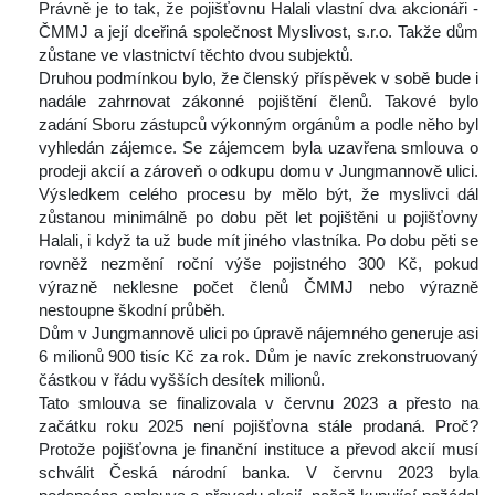
 Právně je to tak, že pojišťovnu Halali vlastní dva akcionáři - 
ČMMJ a její dceřiná společnost Myslivost, s.r.o. Takže dům 
zůstane ve vlastnictví těchto dvou subjektů.
 Druhou podmínkou bylo, že členský příspěvek v sobě bude i 
nadále zahrnovat zákonné pojištění členů. Takové bylo 
zadání Sboru zástupců výkonným orgánům a podle něho byl 
vyhledán zájemce. Se zájemcem byla uzavřena smlouva o 
prodeji akcií a zároveň o odkupu domu v Jungmannově ulici. 
Výsledkem celého procesu by mělo být, že myslivci dál 
zůstanou minimálně po dobu pět let pojištěni u pojišťovny 
Halali, i když ta už bude mít jiného vlastníka. Po dobu pěti se 
rovněž nezmění roční výše pojistného 300 Kč, pokud 
výrazně neklesne počet členů ČMMJ nebo výrazně 
nestoupne škodní průběh.
 Dům v Jungmannově ulici po úpravě nájemného generuje asi 
6 milionů 900 tisíc Kč za rok. Dům je navíc zrekonstruovaný 
částkou v řádu vyšších desítek milionů.
 Tato smlouva se finalizovala v červnu 2023 a přesto na 
začátku roku 2025 není pojišťovna stále prodaná. Proč? 
Protože pojišťovna je finanční instituce a převod akcií musí 
chválit Česká národní banka. V červnu 2023 byla 