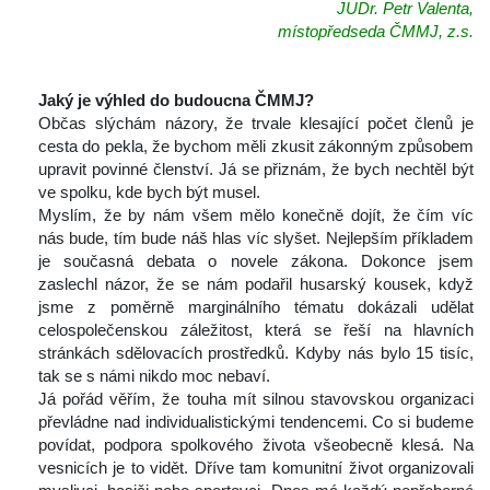
JUDr. Petr Valenta,
místopředseda ČMMJ, z.s.
 
Jaký je výhled do budoucna ČMMJ?
 Občas slýchám názory, že trvale klesající počet členů je 
cesta do pekla, že bychom měli zkusit zákonným způsobem 
upravit povinné členství. Já se přiznám, že bych nechtěl být 
ve spolku, kde bych být musel.
 Myslím, že by nám všem mělo konečně dojít, že čím víc 
nás bude, tím bude náš hlas víc slyšet. Nejlepším příkladem 
je současná debata o novele zákona. Dokonce jsem 
zaslechl názor, že se nám podařil husarský kousek, když 
jsme z poměrně marginálního tématu dokázali udělat 
celospolečenskou záležitost, která se řeší na hlavních 
tránkách sdělovacích prostředků. Kdyby nás bylo 15 tisíc, 
tak se s námi nikdo moc nebaví.
 Já pořád věřím, že touha mít silnou stavovskou organizaci 
převládne nad individualistickými tendencemi. Co si budeme 
povídat, podpora spolkového života všeobecně klesá. Na 
vesnicích je to vidět. Dříve tam komunitní život organizovali 