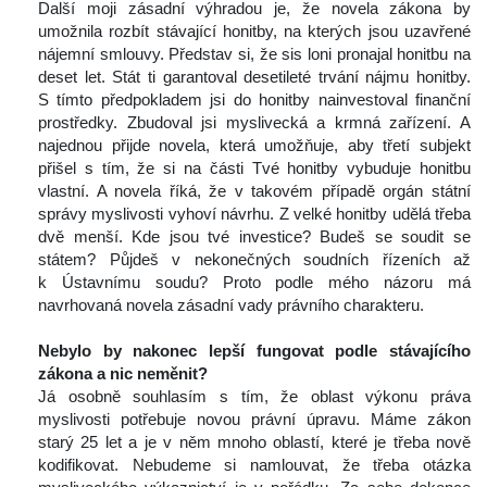
 Další moji zásadní výhradou je, že novela zákona by 
umožnila rozbít stávající honitby, na kterých jsou uzavřené 
nájemní smlouvy. Představ si, že sis loni pronajal honitbu na 
deset let. Stát ti garantoval desetileté trvání nájmu honitby. 
S tímto předpokladem jsi do honitby nainvestoval finanční 
prostředky. Zbudoval jsi myslivecká a krmná zařízení. A 
najednou přijde novela, která umožňuje, aby třetí subjekt 
přišel s tím, že si na části Tvé honitby vybuduje honitbu 
vlastní. A novela říká, že v takovém případě orgán státní 
právy myslivosti vyhoví návrhu. Z velké honitby udělá třeba 
dvě menší. Kde jsou tvé investice? Budeš se soudit se 
tátem? Půjdeš v nekonečných soudních řízeních až 
k Ústavnímu soudu? Proto podle mého názoru má 
navrhovaná novela zásadní vady právního charakteru.
 
Nebylo by nakonec lepší fungovat podle stávajícího 
zákona a nic neměnit? 
 Já osobně souhlasím s tím, že oblast výkonu práva 
myslivosti potřebuje novou právní úpravu. Máme zákon 
tarý 25 let a je v něm mnoho oblastí, které je třeba nově 
kodifikovat. Nebudeme si namlouvat, že třeba otázka 