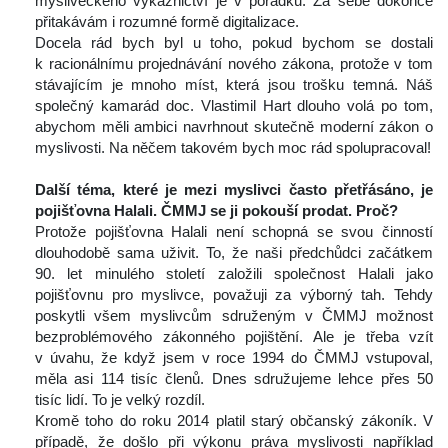
mysliveckého výkaznictví je v pořádku. Za sebe dokonce 
přitakávám i rozumné formě digitalizace.
 Docela rád bych byl u toho, pokud bychom se dostali 
k racionálnímu projednávání nového zákona, protože v tom 
távajícím je mnoho míst, která jsou trošku temná. Náš 
polečný kamarád doc. Vlastimil Hart dlouho volá po tom, 
abychom měli ambici navrhnout skutečně moderní zákon o 
myslivosti. Na něčem takovém bych moc rád spolupracoval!
 
Další téma, které je mezi myslivci často přetřásáno, je 
pojišťovna Halali. ČMMJ se ji pokouší prodat. Proč?
 Protože pojišťovna Halali není schopná se svou činností 
dlouhodobě sama uživit. To, že naši předchůdci začátkem 
90. let minulého století založili společnost Halali jako 
pojišťovnu pro myslivce, považuji za výborný tah. Tehdy 
poskytli všem myslivcům sdruženým v ČMMJ možnost 
bezproblémového zákonného pojištění. Ale je třeba vzít 
v úvahu, že když jsem v roce 1994 do ČMMJ vstupoval, 
měla asi 114 tisíc členů. Dnes sdružujeme lehce přes 50 
tisíc lidí. To je velký rozdíl.
 Kromě toho do roku 2014 platil starý občanský zákoník. V 
případě, že došlo při výkonu práva myslivosti například 