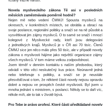
vztahy vážně naruší.
 
Novela mysliveckého zákona Tě asi v posledních 
měsících zaměstnávala poměrně hodně? 
 Nejen mě nebo vedení ČMMJ! Spousta myslivců na 
okresech, v konkrétních místech, se obrátila a obrací na 
voje poslance, regionální politiky a snaží se na ně působit a 
vysvětlovat jim zájmy myslivců. O to samé se snaží i mnozí 
kolegové z Myslivecké rady, kteří jsou delegováni 
z jednotlivých krajů. Myslivců je v ČR asi 70 tisíc. Členů 
ČMMJ sice jen něco málo přes 50 tisíc, ale v případě novely 
zákona o myslivosti hájíme jako největší organizace zájmy 
všech myslivců. V tom máme velkou zodpovědnost.
 Jsem téměř v denním kontaktu s naším předsedou, který 
odvádí v této věci neskutečný kus práce. Neúnavně jedná 
nebo telefonuje s politiky, a snaží se je neustále 
přesvědčovat o tom, že některé části novely nejsou opravdu 
dobré a nejsou ve prospěch české myslivosti. Byl jsem u 
mnoha jednání s ministrem, s poslanci. Někdy se to daří víc, 
někde míň, ale to tak v životě bývá.
 
Pro Tebe je právo profesí. Které části předkládané novely 