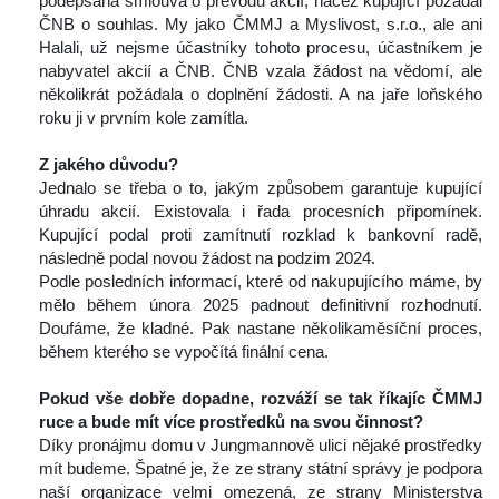
podepsána smlouva o převodu akcií, načež kupující požádal 
ČNB o souhlas. My jako ČMMJ a Myslivost, s.r.o., ale ani 
Halali, už nejsme účastníky tohoto procesu, účastníkem je 
nabyvatel akcií a ČNB. ČNB vzala žádost na vědomí, ale 
několikrát požádala o doplnění žádosti. A na jaře loňského 
roku ji v prvním kole zamítla.
 
Z jakého důvodu?
 Jednalo se třeba o to, jakým způsobem garantuje kupující 
úhradu akcií. Existovala i řada procesních připomínek. 
Kupující podal proti zamítnutí rozklad k bankovní radě, 
následně podal novou žádost na podzim 2024.
 Podle posledních informací, které od nakupujícího máme, by 
mělo během února 2025 padnout definitivní rozhodnutí. 
Doufáme, že kladné. Pak nastane několikaměsíční proces, 
během kterého se vypočítá finální cena.
 
Pokud vše dobře dopadne, rozváží se tak říkajíc ČMMJ 
ruce a bude mít více prostředků na svou činnost? 
 Díky pronájmu domu v Jungmannově ulici nějaké prostředky 
mít budeme. Špatné je, že ze strany státní správy je podpora 
naší organizace velmi omezená, ze strany Ministerstva 