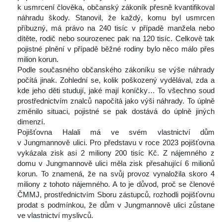
k usmrcení člověka, občanský zákoník přesně kvantifikoval 
náhradu škody. Stanovil, že každý, komu byl usmrcen 
příbuzný, má právo na 240 tisíc v případě manžela nebo 
dítěte, rodič nebo sourozenec pak na 120 tisíc. Celkově tak 
pojistné plnění v případě běžné rodiny bylo něco málo přes 
milion korun.
 Podle současného občanského zákoníku se výše náhrady 
počítá jinak. Zohlední se, kolik poškozený vydělával, zda a 
kde jeho děti studují, jaké mají koníčky… To všechno soud 
prostřednictvím znalců napočítá jako výši náhrady. To úplně 
změnilo situaci, pojistné se pak dostává do úplně jiných 
dimenzí.
 Pojišťovna Halali má ve svém vlastnictví dům 
v Jungmannově ulici. Pro představu v roce 2023 pojišťovna 
vykázala zisk asi 2 miliony 200 tisíc Kč. Z nájemného z 
domu v Jungmannově ulici měla zisk přesahující 6 milionů 
korun. To znamená, že na svůj provoz vynaložila skoro 4 
miliony z tohoto nájemného. A to je důvod, proč se členové 
ČMMJ, prostřednictvím Sboru zástupců, rozhodli pojišťovnu 
prodat s podmínkou, že dům v Jungmannově ulici zůstane 
ve vlastnictví myslivců.