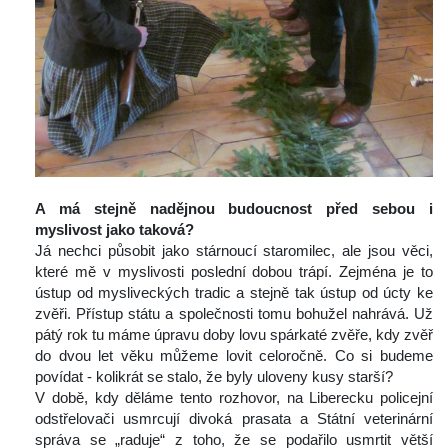
 
A má stejně nadějnou budoucnost před sebou i 
myslivost jako taková?
 Já nechci působit jako stárnoucí staromilec, ale jsou věci, 
které mě v myslivosti poslední dobou trápí. Zejména je to 
ústup od mysliveckých tradic a stejně tak ústup od úcty ke 
zvěři. Přístup státu a společnosti tomu bohužel nahrává. Už 
pátý rok tu máme úpravu doby lovu spárkaté zvěře, kdy zvěř 
do dvou let věku můžeme lovit celoročně. Co si budeme 
povídat - kolikrát se stalo, že byly uloveny kusy starší?
 V době, kdy děláme tento rozhovor, na Liberecku policejní 
odstřelovači usmrcují divoká prasata a Státní veterinární 
práva se „raduje“ z toho, že se podařilo usmrtit větší 