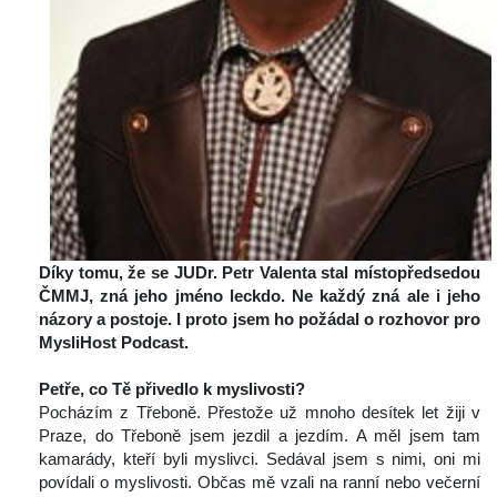
Díky tomu, že se JUDr. Petr Valenta stal místopředsedou 
ČMMJ, zná jeho jméno leckdo.
 
Ne každý zná ale i jeho 
názory a postoje.
 
I proto jsem ho požádal o rozhovor pro 
MysliHost Podcast.
 
Petře, co Tě přivedlo k myslivosti?
 Pocházím z Třeboně. Přestože už mnoho desítek let žiji v 
Praze, do Třeboně jsem jezdil a jezdím. A měl jsem tam 
kamarády, kteří byli myslivci. Sedával jsem s nimi, oni mi 
povídali o myslivosti. Občas mě vzali na ranní nebo večerní 