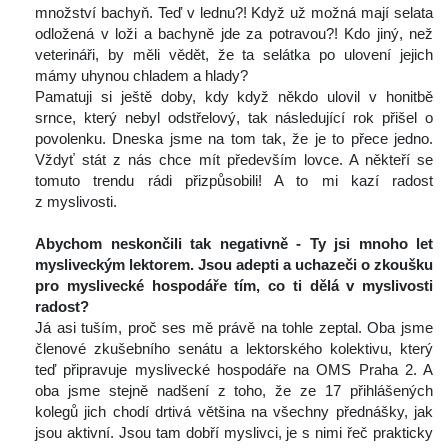
množství bachyň. Teď v lednu?! Když už možná mají selata 
odložená v loži a bachyně jde za potravou?! Kdo jiný, než 
veterináři, by měli vědět, že ta selátka po ulovení jejich 
mámy uhynou chladem a hlady?
 Pamatuji si ještě doby, kdy když někdo ulovil v honitbě 
rnce, který nebyl odstřelový, tak následující rok přišel o 
povolenku. Dneska jsme na tom tak, že je to přece jedno. 
Vždyť stát z nás chce mít především lovce. A někteří se 
tomuto trendu rádi přizpůsobili! A to mi kazí radost 
z myslivosti.
 
Abychom neskončili tak negativně - Ty jsi mnoho let 
mysliveckým lektorem. Jsou adepti a uchazeči o zkoušku 
pro myslivecké hospodáře tím, co ti dělá v myslivosti 
radost? 
 Já asi tuším, proč ses mě právě na tohle zeptal. Oba jsme 
členové zkušebního senátu a lektorského kolektivu, který 
teď připravuje myslivecké hospodáře na OMS Praha 2. A 
oba jsme stejně nadšení z toho, že ze 17 přihlášených 
kolegů jich chodí drtivá většina na všechny přednášky, jak 
jsou aktivní. Jsou tam dobří myslivci, je s nimi řeč prakticky 