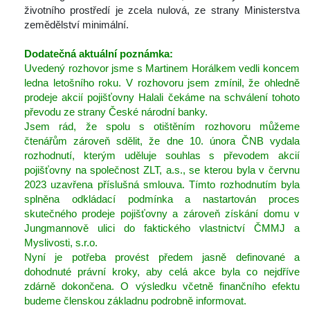
životního prostředí je zcela nulová, ze strany Ministerstva 
zemědělství minimální.
Dodatečná aktuální poznámka:
Uvedený rozhovor jsme s Martinem Horálkem vedli koncem 
ledna letošního roku. V rozhovoru jsem zmínil, že ohledně 
prodeje akcií pojišťovny Halali čekáme na schválení tohoto 
převodu ze strany České národní banky. 
Jsem rád, že spolu s otištěním rozhovoru můžeme 
čtenářům zároveň sdělit, že dne 10. února ČNB vydala 
rozhodnutí, kterým uděluje souhlas s převodem akcií 
pojišťovny na společnost ZLT, a.s., se kterou byla v červnu 
2023 uzavřena příslušná smlouva. Tímto rozhodnutím byla 
plněna odkládací podmínka a nastartován proces 
kutečného prodeje pojišťovny a zároveň získání domu v 
Jungmannově ulici do faktického vlastnictví ČMMJ a 
Myslivosti, s.r.o.
Nyní je potřeba provést předem jasně definované a 
dohodnuté právní kroky, aby celá akce byla co nejdříve 
zdárně dokončena. O výsledku včetně finančního efektu 
budeme členskou základnu podrobně informovat.