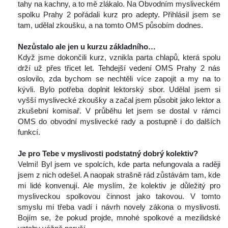
tahy na kachny, a to mě zlákalo. Na Obvodním mysliveckém 
polku Prahy 2 pořádali kurz pro adepty. Přihlásil jsem se 
tam, udělal zkoušku, a na tomto OMS působím dodnes.
 
Nezůstalo ale jen u kurzu základního…
 Když jsme dokončili kurz, vznikla parta chlapů, která spolu 
drží už přes třicet let. Tehdejší vedení OMS Prahy 2 nás 
oslovilo, zda bychom se nechtěli více zapojit a my na to 
kývli. Bylo potřeba doplnit lektorský sbor. Udělal jsem si 
vyšší myslivecké zkoušky a začal jsem působit jako lektor a 
zkušební komisař. V průběhu let jsem se dostal v rámci 
OMS do obvodní myslivecké rady a postupně i do dalších 
funkcí.
 
Je pro Tebe v myslivosti podstatný dobrý kolektiv? 
 Velmi! Byl jsem ve spolcích, kde parta nefungovala a raději 
jsem z nich odešel. A naopak strašně rád zůstávám tam, kde 
mi lidé konvenují. Ale myslím, že kolektiv je důležitý pro 
mysliveckou spolkovou činnost jako takovou. V tomto 
myslu mi třeba vadí i návrh novely zákona o myslivosti. 
Bojím se, že pokud projde, mnohé spolkové a mezilidské 