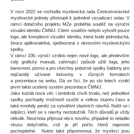
 
 V roce 2022 se rozhodla myslivecká rada Českomoravské 
myslivecké jednoty přistoupit k jednotné vizualizaci oslav. V 
rámci dotačního projektu MZe proběhla soutěž na výroční 
vizuální identitu ČMMJ. Cílem soutěže nebylo vytvořit pouze 
logo, ale komplexní vizuální identitu, která bude jednoduchá, 
široce aplikovatelná, sjednocená s okresními mysliveckými 
polky.
 V rámci 100. výročí vzniklo nejen nové logo, ale především 
celý grafický manuál, zahrnující způsob užití loga, jeho 
barevnost, písmo a pro všechny pobočné spolky šablony pro 
nejčastěji užívané tiskoviny v různých formátech 
a prezentace na webu. Dá se říci, že po sto letech vznikl 
první takto ucelený systém prezentace ČMMJ. 
 Jako každá nová věc i tentokrát chvíli trvalo, než jednotlivé 
polky pochopily možnosti využití a velkou úsporu času a 
také mnohdy peněz za vytváření vlastních návrhů. Našli se i 
odpůrci, kteří se s návrhy neztotožnili. Těch důvodů je vždy 
několik. Neochota přijmout něco nového, případně to neladilo 
vkusu dotyčného, což je při počtu členů naprosto 
pochopitelné. Nutno také připomenout, že myslivci jsou 