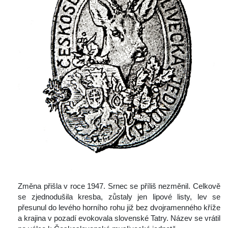
 Změna přišla v roce 1947. Srnec se příliš nezměnil. Celkově 
e zjednodušila kresba, zůstaly jen lipové listy, lev se 
přesunul do levého horního rohu již bez dvojramenného kříže 
a krajina v pozadí evokovala slovenské Tatry. Název se vrátil 