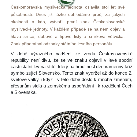
Českomoravská myslivecká jednota oslavila stol let své 
působnosti. Dnes již těžko dohledáme proč, za jakých 
okolností a kdo, vytvořil první znak Československé 
myslivecké jednoty. V každém případě se na něm objevila 
hlava srnce, dubové a lipové listy a smrková větvička. 
Znak připomínal odznaky státního lesního personálu. 
 V době výrazného nadšení ze zrodu Československé 
republiky není divu, že se ve znaku objevil v levé spodní 
části státní lev na štítě, který na hrudi nesl dvouramenný kříž 
ymbolizující Slovensko. Tento znak vydržel až do konce 2. 
větové války i když i v této době došlo k mnoha změnám, 
přesunům sídla a zemskému uspořádání i k rozdělení Čech 
a Slovenska. 