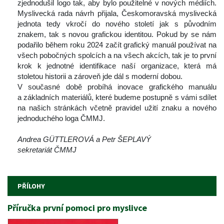
zjednodušil logo tak, aby bylo použitelné v nových médiích. 
Myslivecká rada návrh přijala, Českomoravská myslivecká 
jednota tedy vkročí do nového století jak s původním 
znakem, tak s novou grafickou identitou. Pokud by se nám 
podařilo během roku 2024 začít grafický manuál používat na 
všech pobočných spolcích a na všech akcích, tak je to první 
krok k jednotné identifikace naší organizace, která má 
toletou historii a zároveň jde dál s moderní dobou.
 V současné době probíhá inovace grafického manuálu 
a základních materiálů, které budeme postupně s vámi sdílet 
na našich stránkách včetně pravidel užití znaku a nového 
jednoduchého loga ČMMJ.
 
Andrea GÜTTLEROVÁ a Petr ŠEPLAVÝ
ekretariát ČMMJ
 
PŘÍLOHY
Příručka první pomoci pro myslivce