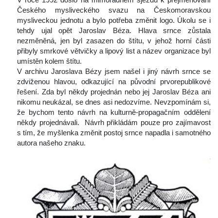
Českého mysliveckého svazu na Českomoravskou 
mysliveckou jednotu a bylo potřeba změnit logo. Úkolu se i 
tehdy ujal opět Jaroslav Béza. Hlava srnce zůstala 
nezměněná, jen byl zasazen do štítu, v jehož horní části 
přibyly smrkové větvičky a lipový list a název organizace byl 
umístěn kolem štítu.
 V archivu Jaroslava Bézy jsem našel i jiný návrh srnce se 
zdviženou hlavou, odkazující na původní prvorepublikové 
řešení. Zda byl někdy projednán nebo jej Jaroslav Béza ani 
nikomu neukázal, se dnes asi nedozvíme. Nevzpomínám si, 
že bychom tento návrh na kulturně-propagačním oddělení 
někdy projednávali. Návrh přikládám pouze pro zajímavost 
 tím, že myšlenka změnit postoj srnce napadla i samotného 
autora našeho znaku. 