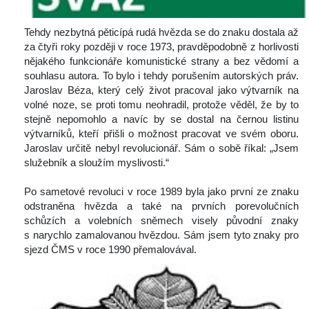
Tehdy nezbytná pěticípá rudá hvězda se do znaku dostala až 
za čtyři roky později v roce 1973, pravděpodobně z horlivosti 
nějakého funkcionáře komunistické strany a bez vědomí a 
ouhlasu autora. To bylo i tehdy porušením autorských práv. 
Jaroslav Béza, který celý život pracoval jako výtvarník na 
volné noze, se proti tomu neohradil, protože věděl, že by to 
tejně nepomohlo a navíc by se dostal na černou listinu 
výtvarníků, kteří přišli o možnost pracovat ve svém oboru. 
Jaroslav určitě nebyl revolucionář. Sám o sobě říkal: „Jsem 
lužebník a sloužím myslivosti.“ 
 
 Po sametové revoluci v roce 1989 byla jako první ze znaku 
odstraněna hvězda a také na prvních porevolučních 
chůzích a volebních sněmech visely původní znaky 
 narychlo zamalovanou hvězdou. Sám jsem tyto znaky pro 
jezd ČMS v roce 1990 přemalovával.