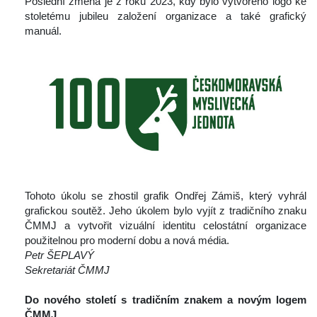
 Poslední změna je z roku 2023, kdy bylo vytvořeno logo ke 
toletému jubileu založení organizace a také grafický 
manuál.
 Tohoto úkolu se zhostil grafik Ondřej Zámiš, který vyhrál 
grafickou soutěž. Jeho úkolem bylo vyjít z tradičního znaku 
ČMMJ a vytvořit vizuální identitu celostátní organizace 
použitelnou pro moderní dobu a nová média. 
Petr ŠEPLAVÝ
Sekretariát ČMMJ
 
Do nového století s tradičním znakem a novým logem 
ČMMJ