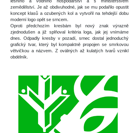
lesního a vodního hospodářství a s ministerstvem 
zemědělství. Je až obdivuhodné, jak se mu podařilo opustit 
koncept klasů a ozubených kol a vytvořil na tehdejší dobu 
moderní logo opět se srncem.
 Oproti předchozím kresbám byl nový znak výrazně 
zjednodušen a již splňoval kritéria loga, jak jej vnímáme 
dnes. Odpadly kresby v pozadí, srnec dostal jednoduchý 
grafický tvar, který byl kompaktně propojen se smrkovou 
větvičkou a názvem. Z oválných až kulatých tvarů vznikl 
obdélník.