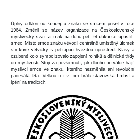
 Úplný odklon od konceptu znaku se srncem přišel v roce 
1964. Změnil se název organizace na Československý 
myslivecký svaz a znak na dobu pěti let dokonce opustil i 
rnec. Místo srnce znaku vévodil centrálně umístěný úlomek 
mrkové větvičky s pěticípou hvězdou uprostřed. Klasy a 
ozubené kolo symbolizovalo zapojení rolníků a dělnické třídy 
do myslivosti. Stojí za povšimnutí, jak dlouho po válce hájili 
myslivci srnce ve znaku, kterého nezměnila ani revoluční 
padesátá léta. Velkou roli v tom hrála stavovská hrdost a 
lpění na tradicích.