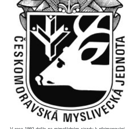
V roce 1992 došlo na mimořádném sjezdu k přejmenování 