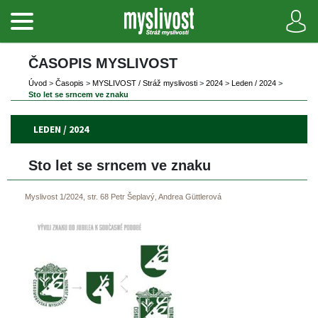
ČASOPIS MYSLIVOST 
Úvod
 
>
 
Časopi
 
>
 
MYSLIVOST / Stráž myslivosti
 
>
 
2024
 
>
 
Leden / 2024
 
>
Sto let se srncem ve znaku
LEDEN / 2024
Sto let se srncem ve znaku
Myslivost 1/2024, str. 68
Petr Šeplavý, Andrea Güttlerová
 