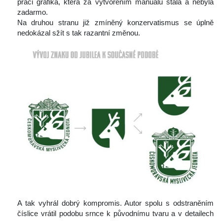
práci grafika, která za vytvořením manuálu stála a nebyla 
zadarmo.
 Na druhou stranu již zmíněný konzervatismus se úplně 
nedokázal sžít s tak razantní změnou.
 A tak vyhrál dobrý kompromis. Autor spolu s odstraněním 
číslice vrátil podobu srnce k původnímu tvaru a v detailech 