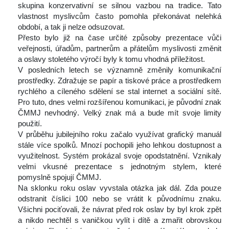
kupina konzervativní se silnou vazbou na tradice. Tato 
vlastnost myslivcům často pomohla překonávat nelehká 
období, a tak ji nelze odsuzovat.
 Přesto bylo již na čase určité způsoby prezentace vůči 
veřejnosti, úřadům, partnerům a přátelům myslivosti změnit 
a oslavy stoletého výročí byly k tomu vhodná příležitost.
 V posledních letech se významně změnily komunikační 
prostředky. Zdražuje se papír a tiskové práce a prostředkem 
rychlého a cíleného sdělení se stal internet a sociální sítě. 
Pro tuto, dnes velmi rozšířenou komunikaci, je původní znak 
ČMMJ nevhodný. Velký znak má a bude mít svoje limity 
použití.
 V průběhu jubilejního roku začalo využívat grafický manuál 
tále více spolků. Mnozí pochopili jeho lehkou dostupnost a 
využitelnost. Systém prokázal svoje opodstatnění. Vznikaly 
velmi vkusné prezentace s jednotným stylem, které 
pomyslně spojují ČMMJ.
 Na sklonku roku oslav vyvstala otázka jak dál. Zda pouze 
odstranit číslici 100 nebo se vrátit k původnímu znaku. 
Všichni pociťovali, že návrat před rok oslav by byl krok zpět 
a nikdo nechtěl s vaničkou vylít i dítě a zmařit obrovskou 