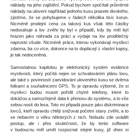
náklady na jeho zajištění. Pokud bychom spočítali průměrné 
náklady na ulovení například jednoho kusu prasete divokého, 
zjistíme, že se pohybujeme v řádech několika tisíc korun. 
Nicméně prodejní cena za takový kus však této částky 
nedosahuje a lov zvěře by byl v případě, kdy by měl být 
hrazen jako náhrada za práci a výdaje na lov prodělečný 
naprosto všude. Nicméně práce, kterou vykonávají myslivci 
zdarma, ba co více, dokonce na to doplácejí z vlastní kapsy, 
je tak nedoceněná.
 
 Samostatnou kapitolou je elektronický systém evidence 
myslivosti, který počítá nejen se schvalováním plánu lovu, 
ale také s povinností zaevidování uloveného kusu se dvěma 
fotkami a souřadnicemi GPS. To je opravdu výborné, že si 
myslivci budou muset pořídit chytré telefony, které to 
dokážou a samozřejmě data k přenosu do systému, a to vše 
ebou nosit do lesa. Toto mi připadá pouze jako diskriminace 
lovců, kteří opravdu chtějí snižovat početní stavy zvěře, a to 
e nebavím o věku některých z nich. Nebudu zde uvádět 
postup, ale i přes skutečnost, že by tento software 
v budoucnu měl umět rozpoznat stejné kusy, již dnes si 