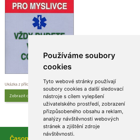
Používáme soubory 
cookie
Tyto webové stránky používají 
Ukázka z přílohy
oubory cookies a další sledovací 
Zobrazit celý obsah
nástroje s cílem vylepšení 
uživatelského prostředí, zobrazení 
přizpůsobeného obsahu a reklam, 
analýzy návštěvnosti webových 
tránek a zjištění zdroje 
návštěvnosti.
Časopi