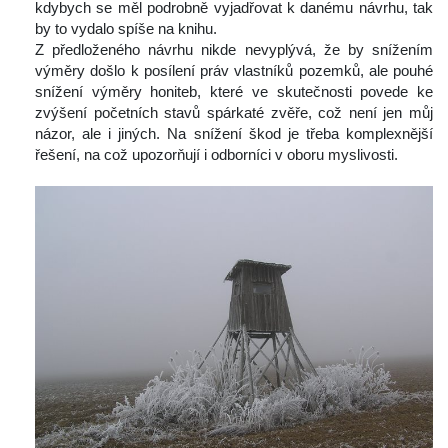
kdybych se měl podrobně vyjadřovat k danému návrhu, tak 
by to vydalo spíše na knihu.
 Z předloženého návrhu nikde nevyplývá, že by snížením 
výměry došlo k posílení práv vlastníků pozemků, ale pouhé 
nížení výměry honiteb, které ve skutečnosti povede ke 
zvýšení početních stavů spárkaté zvěře, což není jen můj 
názor, ale i jiných. Na snížení škod je třeba komplexnější 
řešení, na což upozorňují i odborníci v oboru myslivosti.