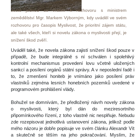
Ještě jednou se vrátím k rozhovoru s ministrem 
zemědělství Mgr. Markem Výborným, kdy uváděl ve svém 
rozhovoru pro časopis Myslivost, že prioritní zájem státu, 
ale také všech, kteří si novelu zákona o myslivosti přejí, je 
nížení škod zvěří. 
 Uváděl také, že novela zákona zajistí snížení škod pouze v 
případě, že bude integrálně s ní schválen i spolehlivý 
kontrolní mechanismus provedení lovu včetně uložených 
ankcí a posílení orgánů státní správy. A v neposlední řadě i 
to, že zmenšení honiteb je vnímáno jako posílení práv 
vlastníků zejména lesních honebních pozemků uvedené v 
programovém prohlášení vlády.
 
 Bohužel se domnívám, že předložený návrh novely zákona 
o myslivosti, který byl dán do meziresortního 
připomínkového řízení, z toho vlastně nic nesplňuje. Nebudu 
zde rozepisovat jednotlivá ustanovení zákona, jelikož podle 
mého názoru je dobře popisuje ve svém článku Alexandr Vít 
a skutečně se těším na jeho pokračování. Myslím, že 