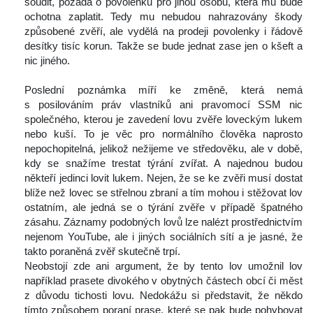
oudit, požádá o povolenku pro jinou osobu, která mu bude 
ochotna zaplatit. Tedy mu nebudou nahrazovány škody 
způsobené zvěří, ale vydělá na prodeji povolenky i řádově 
desítky tisíc korun. Takže se bude jednat zase jen o kšeft a 
nic jiného.
 
 Poslední poznámka míří ke změně, která nemá 
 posilováním práv vlastníků ani pravomocí SSM nic 
polečného, kterou je zavedení lovu zvěře loveckým lukem 
nebo kuší. To je věc pro normálního člověka naprosto 
nepochopitelná, jelikož nežijeme ve středověku, ale v době, 
kdy se snažíme trestat týrání zvířat. A najednou budou 
někteří jedinci lovit lukem. Nejen, že se ke zvěři musí dostat 
blíže než lovec se střelnou zbraní a tím mohou i stěžovat lov 
ostatním, ale jedná se o týrání zvěře v případě špatného 
zásahu. Záznamy podobných lovů lze nalézt prostřednictvím 
nejenom YouTube, ale i jiných sociálních sítí a je jasné, že 
takto poraněná zvěř skutečně trpí.
 Neobstojí zde ani argument, že by tento lov umožnil lov 
například prasete divokého v obytných částech obcí či měst 
z důvodu tichosti lovu. Nedokážu si představit, že někdo 
tímto způsobem poraní prase, které se pak bude pohybovat 