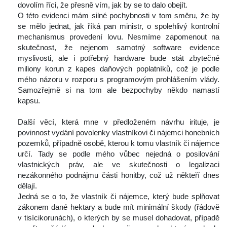
dovolím říci, že přesně vím, jak by se to dalo obejít.
 O této evidenci mám silné pochybnosti v tom směru, že by 
e mělo jednat, jak říká pan ministr, o spolehlivý kontrolní 
mechanismus provedení lovu. Nesmíme zapomenout na 
kutečnost, že nejenom samotný software evidence 
myslivosti, ale i potřebný hardware bude stát zbytečné 
miliony korun z kapes daňových poplatníků, což je podle 
mého názoru v rozporu s programovým prohlášením vlády. 
Samozřejmě si na tom ale bezpochyby někdo namastí 
kapsu.
 
 Další věcí, která mne v předloženém návrhu irituje, je 
povinnost vydání povolenky vlastníkovi či nájemci honebních 
pozemků, případně osobě, kterou k tomu vlastník či nájemce 
určí. Tady se podle mého vůbec nejedná o posilování 
vlastnických práv, ale ve skutečnosti o legalizaci 
nezákonného podnájmu části honitby, což už někteří dnes 
dělají.
 Jedná se o to, že vlastník či nájemce, který bude splňovat 
zákonem dané hektary a bude mít minimální škody (řádově 
v tisícikorunách), o kterých by se musel dohadovat, případě 