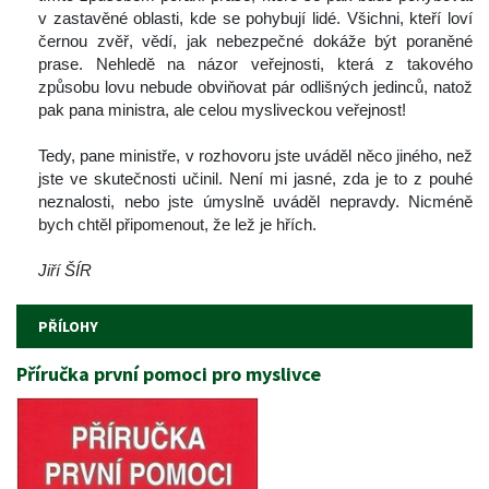
v zastavěné oblasti, kde se pohybují lidé. Všichni, kteří loví 
černou zvěř, vědí, jak nebezpečné dokáže být poraněné 
prase. Nehledě na názor veřejnosti, která z takového 
způsobu lovu nebude obviňovat pár odlišných jedinců, natož 
pak pana ministra, ale celou mysliveckou veřejnost!
 
 Tedy, pane ministře, v rozhovoru jste uváděl něco jiného, než 
jste ve skutečnosti učinil. Není mi jasné, zda je to z pouhé 
neznalosti, nebo jste úmyslně uváděl nepravdy. Nicméně 
bych chtěl připomenout, že lež je hřích.
 
Jiří ŠÍR
PŘÍLOHY
Příručka první pomoci pro myslivce