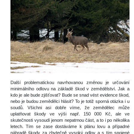
 
 Další problematickou navrhovanou změnou je určování 
minimálního odlovu na základě škod v zemědělství. Jak a 
kdo je ale bude zjišťovat? Bude se snad vést evidence škod, 
nebo je budou zemědělci hlásit? To je totiž sporná otázka i u 
oudů. Všichni asi dobře víme, že zemědělec může 
uplatňovat škody ve výši např. 150 000 Kč, ale ve 
kutečnosti vysoudí jenom nepatrnou část, a to i po několika 
letech. Tím se zase dostáváme k plánu lovu a případné 
náhradě škody za zbytečně vysoký odlov a s tím spojené 