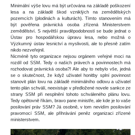
 Minimální výše lovu má být určována na základě poškození 
lesa a na základě škod vzniklých na zemědělských 
pozemcích (plodinách a kulturách). Tímto stanovením má 
být pověřena právnická osoba zřízená Ministerstvem 
zemědělství. S největší pravděpodobností se bude jednat o 
Ústav pro hospodářskou úpravu lesa, nebo možná o 
Výzkumný ústav lesnictví a myslivosti, ale to přesně zatím 
nikdo nezveřejnil.
 Nicméně tyto organizace nejsou orgánem veřejné moci na 
rozdíl od SSM. Tedy o našich právech a povinnostech má 
rozhodovat právnická osoba?! Ale aby to nebylo vše, jedná 
e o skutečnost, že když uživatel honitby splní povinnost 
tanovit plán lovu na základě minimálního odlovu a uživatel 
tento plán schválí, neexistuje v předložené novele sankce ze 
trany SSM při nesplnění tohoto schváleného plánu lovu. 
Tedy opětovně říkám, bravo pane ministře, ale kde je to vaše 
posilování práv SSM? Já osobně, v tom nevidím posilování 
pravomocí SSM, ale přihrávání peněz organizaci zřízené 
ministerstvem.