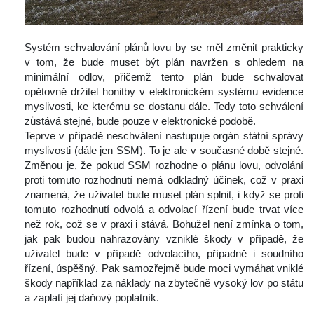
 
 Systém schvalování plánů lovu by se měl změnit prakticky 
v tom, že bude muset být plán navržen s ohledem na 
minimální odlov, přičemž tento plán bude schvalovat 
opětovně držitel honitby v elektronickém systému evidence 
myslivosti, ke kterému se dostanu dále. Tedy toto schválení 
zůstává stejné, bude pouze v elektronické podobě.
 Teprve v případě neschválení nastupuje orgán státní správy 
myslivosti (dále jen SSM). To je ale v současné době stejné. 
Změnou je, že pokud SSM rozhodne o plánu lovu, odvolání 
proti tomuto rozhodnutí nemá odkladný účinek, což v praxi 
znamená, že uživatel bude muset plán splnit, i když se proti 
tomuto rozhodnutí odvolá a odvolací řízení bude trvat více 
než rok, což se v praxi i stává. Bohužel není zmínka o tom, 
jak pak budou nahrazovány vzniklé škody v případě, že 
uživatel bude v případě odvolacího, případně i soudního 
řízení, úspěšný. Pak samozřejmě bude moci vymáhat vniklé 
škody například za náklady na zbytečně vysoký lov po státu 
a zaplatí jej daňový poplatník.
 