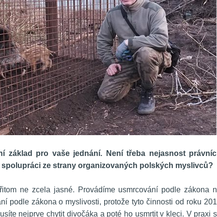
ní základ pro vaše jednání. Není třeba nejasnost právníc
e spolupráci ze strany organizovaných polských myslivců?
přitom ne zcela jasné. Provádíme usmrcování podle zákona n
í podle zákona o myslivosti, protože tyto činnosti od roku 201
te nejprve chytit divočáka a poté ho usmrtit v kleci. V praxi s