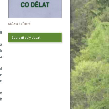
Ukázka z přílohy
h 
Zobrazit celý obsah
a 
i 
a 
l 
e 
m 
o 
h 