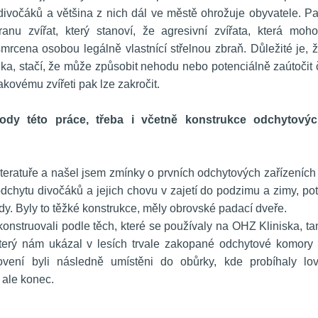
 divočáků a většina z nich dál ve městě ohrožuje obyvatele. Pa
nu zvířat, který stanoví, že agresivní zvířata, která moho
rcena osobou legálně vlastnící střelnou zbraň. Důležité je, ž
ěka, stačí, že může způsobit nehodu nebo potenciálně zaútočit č
takovému zvířeti pak lze zakročit.
tody této práce, třeba i včetně konstrukce odchytovýc
iteratuře a našel jsem zmínky o prvních odchytových zařízeních 
k odchytu divočáků a jejich chovu v zajetí do podzimu a zimy, pot
ody. Byly to těžké konstrukce, měly obrovské padací dveře.
onstruovali podle těch, které se používaly na OHZ Kliniska, ta
erý nám ukázal v lesích trvale zakopané odchytové komory 
vení byli následně umístěni do obůrky, kde probíhaly lov
 ale konec.