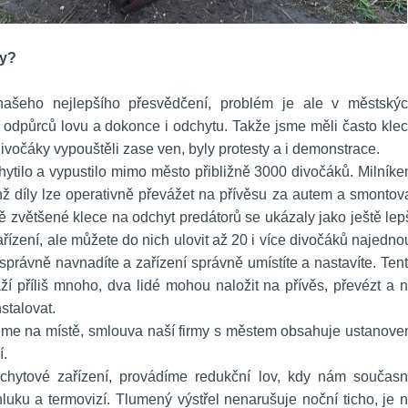
ly?
našeho nejlepšího přesvědčení, problém je ale v městskýc
odpůrců lovu a dokonce i odchytu. Takže jsme měli často klec
vočáky vypouštěli zase ven, byly protesty a i demonstrace.
hytilo a vypustilo mimo město přibližně 3000 divočáků. Milníke
hž díly lze operativně převážet na přívěsu za autem a smontova
tě zvětšené klece na odchyt predátorů se ukázaly jako ještě lepš
řízení, ale můžete do nich ulovit až 20 i více divočáků najednou
právně navnadíte a zařízení správně umístíte a nastavíte. Tent
ží příliš mnoho, dva lidé mohou naložit na přívěs, převézt a n
stalovat.
me na místě, smlouva naší firmy s městem obsahuje ustanoven
í.
chytové zařízení, provádíme redukční lov, kdy nám současn
luku a termovizí. Tlumený výstřel nenarušuje noční ticho, je n