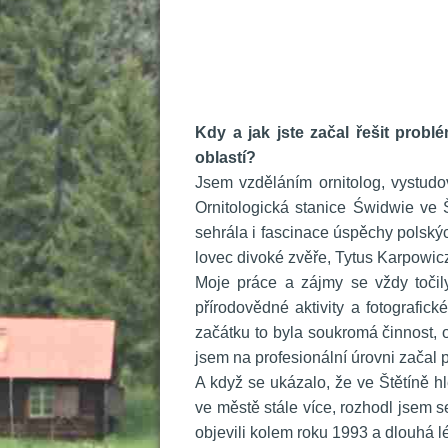
 
Kdy a jak jste začal řešit prob
oblastí?
 Jsem vzděláním ornitolog, vystud
Ornitologická stanice Świdwie ve Št
ehrála i fascinace úspěchy polských
lovec divoké zvěře, Tytus Karpowic
 Moje práce a zájmy se vždy točily
přírodovědné aktivity a fotografick
začátku to byla soukromá činnost, 
jsem na profesionální úrovni začal 
 A když se ukázalo, že ve Štětíně h
ve městě stále více, rozhodl jsem s
objevili kolem roku 1993 a dlouhá l