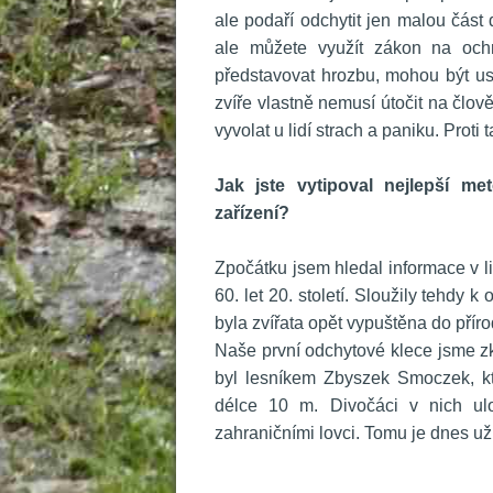
ale podaří odchytit jen malou část
ale můžete využít zákon na ochra
představovat hrozbu, mohou být usm
zvíře vlastně nemusí útočit na člov
vyvolat u lidí strach a paniku. Proti 
 
Jak jste vytipoval nejlepší me
zařízení? 
 
 Zpočátku jsem hledal informace v l
60. let 20. století. Sloužily tehdy 
byla zvířata opět vypuštěna do přír
 Naše první odchytové klece jsme zk
byl lesníkem Zbyszek Smoczek, kt
délce 10 m. Divočáci v nich ulo
zahraničními lovci. Tomu je dnes už