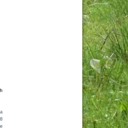
h 
a 
8 
e 