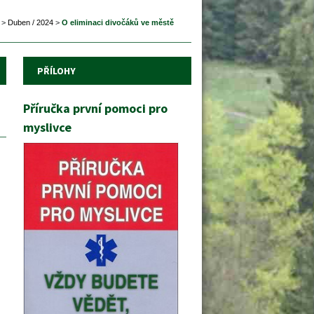
 
>
 
Duben / 2024
 
>
 
O eliminaci divočáků ve městě
PŘÍLOHY
Příručka první pomoci pro 
myslivce