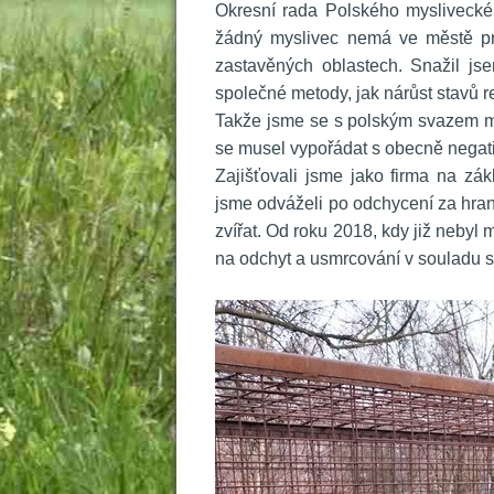
 Okresní rada Polského myslivecké
žádný myslivec nemá ve městě pr
zastavěných oblastech. Snažil jse
polečné metody, jak nárůst stavů re
 Takže jsme se s polským svazem my
e musel vypořádat s obecně negativ
 Zajišťovali jsme jako firma na zá
jsme odváželi po odchycení za hran
zvířat. Od roku 2018, kdy již nebyl
na odchyt a usmrcování v souladu 