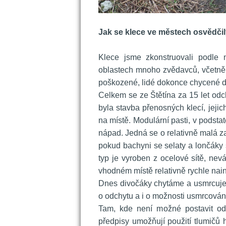
 
Jak se klece ve městech osvědči
 
 Klece jsme zkonstruovali podle 
oblastech mnoho zvědavců, včetně 
poškozené, lidé dokonce chycené di
 Celkem se ze Štětína za 15 let odc
byla stavba přenosných klecí, jejic
na místě. Modulární pasti, v podsta
nápad. Jedná se o relativně malá za
pokud bachyni se selaty a lončáky s
typ je vyroben z ocelové sítě, nevá
vhodném místě relativně rychle nain
 Dnes divočáky chytáme a usmrcuje
o odchytu a i o možnosti usmrcován
 Tam, kde není možné postavit od
předpisy umožňují použití tlumičů h