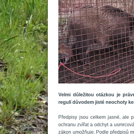
 
Velmi důležitou otázkou je práv
regulí důvodem jisté neochoty k
 
 Předpisy jsou celkem jasné, ale 
ochranu zvířat a odchyt a usmrcován
zákon umožňuje. Podle předpisů musí