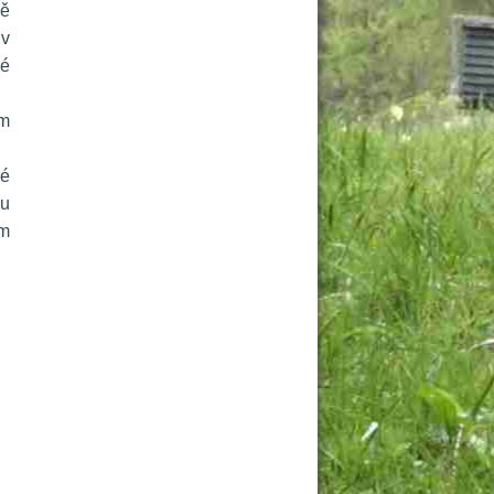
ě 
v 
é 
m 
é 
u 
m 