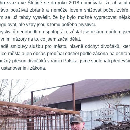
ho svazu ve Štětíně se do roku 2018 domnívala, že absolutn
ávo používat zbraně a nemůže lovem snižovat počet zvěře 
m se už tehdy vysvětlit, že by bylo možné vypracovat nějak
gulovat, ale vždy jsou k tomu potřeba myslivci.
slivců nedohodli na spolupráci, zůstal jsem sám a přitom jse
ními názory na to, co jsem začal dělat.
kladě smlouvy službu pro město, hlavně odchyt divočáků, kter
ice města a jen občas probíhal odstřel podle zákona na ochran
 možný přesun divočáků v rámci Polska, jsme spoléhali předevší
s ustanoveními zákona.