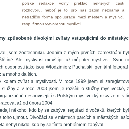
polské redakce volný překlad některých částí 
rozhovoru, neboť je to pro nás zatím neznámá a 
netradiční forma spolupráce mezi městem a myslivci, 
resp. firmou vytvořenou myslivci. 
lémy způsobené divokými zvířaty vstupujícími do městskýc
oval jsem zootechniku. Jedním z mých prvních zaměstnání byl
ětíně. Ale myslivost mi vštípil už můj otec myslivec. Svou rol
 osobností jako jsou Włodzimierz Puchalski, geniální fotograf 
z a mnoho dalších.
 kolem zvířat a myslivosti. V roce 1999 jsem si zaregistrova
é služby a v roce 2003 jsem je rozšířil o služby myslivecké, z
organizačně nesouvisející s Polským mysliveckým svazem, s tí
pracovat až od února 2004. 
ledají někoho, kdo by se zabýval regulací divočáků, kterých byl
e toho ujmout. Divočáci se v místních parcích a městských lesíc
éta nebyl nikdo, kdo by se tímto problémem zabýval.