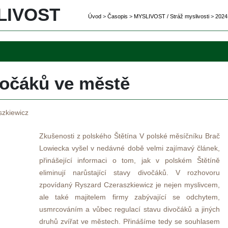
IVOST 
Úvod
 
>
 
Časopi
 
>
 
MYSLIVOST / Stráž myslivosti
 
>
 
2024
vočáků ve městě
zkiewicz 
 
Zkušenosti z polského Štětína V polské měsíčníku Brač 
Lowiecka vyšel v nedávné době velmi zajímavý článek, 
přinášející informaci o tom, jak v polském Štětíně 
eliminují narůstající stavy divočáků. V rozhovoru 
zpovídaný Ryszard Czeraszkiewicz je nejen myslivcem, 
ale také majitelem firmy zabývající se odchytem, 
usmrcováním a vůbec regulací stavu divočáků a jiných 
druhů zvířat ve městech. Přinášíme tedy se souhlasem 