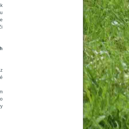
k 
u 
e 
i 
h 
z 
é 
m 
o 
y 