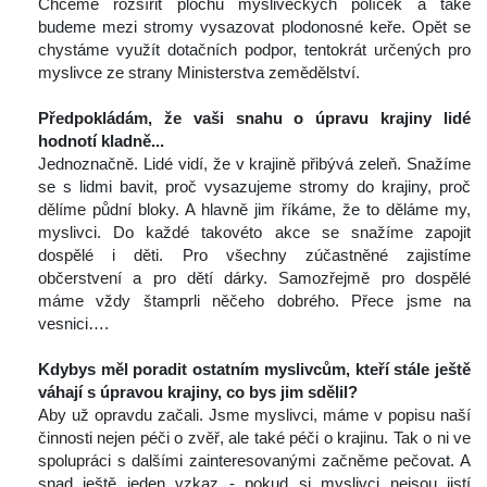
 Chceme rozšířit plochu mysliveckých políček a také 
budeme mezi stromy vysazovat plodonosné keře. Opět se 
chystáme využít dotačních podpor, tentokrát určených pro 
myslivce ze strany Ministerstva zemědělství.
 
Předpokládám, že vaši snahu o úpravu krajiny lid
é 
hodnotí kladně...
 Jednoznačně. Lidé vidí, že v krajině přibývá zeleň. Snažíme 
e s lidmi bavit, proč vysazujeme stromy do krajiny, proč 
dělíme půdní bloky. A hlavně jim říkáme, že to děláme my, 
myslivci. Do každé takovéto akce se snažíme zapojit 
dospělé i děti. Pro všechny zúčastněné zajistíme 
občerstvení a pro dětí dárky. Samozřejmě pro dospělé 
máme vždy štamprli něčeho dobrého. Přece jsme na 
vesnici….
 
Kdybys měl poradit ostatním myslivcům, kteří stále ještě 
váhají s úpravou krajiny, co bys jim sdě
lil?
 Aby už opravdu začali. Jsme myslivci, máme v popisu naší 
činnosti nejen péči o zvěř, ale také péči o krajinu. Tak o ni ve 
polupráci s dalšími zainteresovanými začněme pečovat. A 
nad ještě jeden vzkaz - pokud si myslivci nejsou jistí 