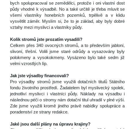
bych spolupracoval se zemědělci, protože i oni vlastní dost 
půdy vhodné k výsadbě. No a také určitě je třeba mluvit se 
všemi vlastníky honebních pozemků, trpělivě a v klidu 
vysvětlit záměr. Myslím si, že to je základ, aby byly dobré 
vztahy mezi myslivci a vlastníky půdy.
 
Kolik stromů jste prozatím vysadili? 
 Celkem přes 340 ovocných stromů, a to především jabloní, 
livoní, třešní. Volili jsme staré odrůdy a vysazovány byly 
polokmeny a vysokokmeny. Vysázeno bylo také sedm již 
velmi vzrostlých líp.
 
Jak jste výsadby financovali? 
 Pro výsadby stromů jsme využili dotačních titulů Státního 
fondu životního prostředí. Žadatelem byl myslivecký spolek, 
jednotliví myslivci i vlastníci půdy. Náklady na výsadbu i 
následnou péči o stromy nám dotační titul uhradil v plné výši. 
Zde jsme využili kromě jiného právě nabídky spolupráce a 
poradenství ze strany redakce.
 
Jak
é jsou 
dal
ší plány na úpravu krajiny?