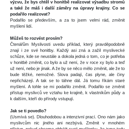
výzvu, že bys chtěl v honitbě realizovat výsadbu stromů 
a také že máš 
i dal
ší záměry na úpravy krajiny. Co se 
podařilo realizovat? 
 Podařilo se především, a za to jsem velmi rád, změnit 
myšlení lidí.
 
Můžeš to rozv
é
t prosí
m? 
 Čtenářům Myslivosti uvedu příklad, který pravděpodobně 
znají i ze své honitby. Každý asi zná a zažil myslivecké 
chůze, kde se neustále a dokola jedná o tom, co je potřeba 
v honitbě změnit, co bylo a už není, že v roce xy bylo a teď 
už není, nebo je jinak. A že by se něco mělo změnit, ale že to 
bude těžké, nemožné. Slova padají, čas plyne, ale činy 
nepřicházejí. A tak se to táhne dál. Já tomu říkám staré 
myšlení. A tohle se mi podařilo změnit. Podařilo se změnit 
přístup myslivců ve vztahu ke krajině, k vlastníkům půdy a 
k dalším, kteří do přírody vstupují.
 
Jak se ti povedlo? 
 (Usmívá se). Dlouhodobou a intenzivní prací. Ono nám jako 
myslivcům nic jiného ani nezbývá. Změnit v mnohém 
přístup, pokud chceme obhájit svoji myšlenku, že jsme tady 