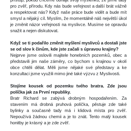
pro zvěř, přírodu. Kdy nás bude veřejnost a další brát vážně 
a respektovat nás? Když naše práce bude vidět a bude mít 
mysl a nějaký cíl. Myslím, že momentálně náš největší úkol 
je změnit názor veřejnosti na myslivce. Musíme se opravdu 
nažit a nejen diskutovat.
 
Když se ti podařilo změnit myšlení myslivců a dostali jste 
e od slov k činům, kde jste začali s úpravou krajiny? 
 Nejprve jsme oslovili majitele honebních pozemků, obec a 
představili jim naše záměry, co bychom s krajinou v okolí 
obce chtěli dělat. Měli jsme nějaké své představy a ke 
konzultaci jsme využili mimo jiné také výzvu z Myslivosti.
 
Stojíme kousek od pozemku tv
é
ho bratra. Zde jsou 
políčka jak za První republiky. 
 Bratr Richard se zabývá drobným hospodařením. Za 
tavením má drobná pruhová políčka, pěstuje zde také 
bylinky a současně tady má i klidová místa pro zvěř. 
Nepoužívá žádnou chemii a je to znát. Tento malý kousek 
honitby je krásný a je zde zvěř.