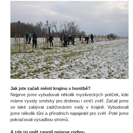
 
Jak jste začali měnit krajinu v honitbě
?
 Nejprve jsme vybudovali několik mysliveckých políček, kde 
máme vysety směsky pro drobnou i srnčí zvěř. Začali jsme 
e také zabývat zadržováním vody v krajině. Vybudovali 
jsme několik tůní a přírodních napajedel pro zvěř. Poté jsme 
pokračovali výsadbou stromů.
 
A zde jsi opět zapojil nejprve rodinu….