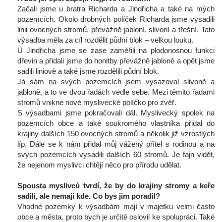
 Začali jsme u bratra Richarda a Jindřicha a také na mých 
pozemcích. Okolo drobných políček Richarda jsme vysadili 
linii ovocných stromů, převážně jabloní, slivoní a třešní. Tato 
výsadba měla za cíl rozdělit půdní blok – velkou louku.
 U Jindřicha jsme se zase zaměřili na plodonosnou funkci 
dřevin a přidali jsme do honitby převážně jabloně a opět jsme 
adili liniově a také jsme rozdělili půdní blok.
 Já sám na svých pozemcích jsem vysazoval slivoně a 
jabloně, a to ve dvou řadách vedle sebe. Mezi těmito řadami 
tromů vnikne nové myslivecké políčko pro zvěř.
 S výsadbami jsme pokračovali dál. Myslivecký spolek na 
pozemcích obce a také soukromého vlastníka přidal do 
krajiny dalších 150 ovocných stromů a několik již vzrostlých 
líp. Dále se k nám přidal můj vážený přítel s rodinou a na 
vých pozemcích vysadili dalších 60 stromů. Je fajn vidět, 
že nejenom myslivci chtějí něco pro přírodu udělat.
 
Spousta myslivců tvrdí, že by do krajiny stromy a keře 
adili, ale nemají kde. Co bys jim poradil? 
 Vhodné pozemky k výsadbám mají v majetku velmi často 
obce a města, proto bych je určitě oslovil ke spolupráci. Také 