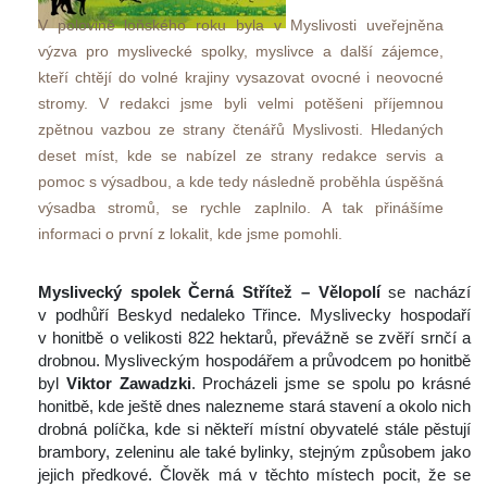
V polovině loňského roku byla v Myslivosti uveřejněna 
výzva pro myslivecké spolky, myslivce a další zájemce, 
kteří chtějí do volné krajiny vysazovat ovocné i neovocné 
tromy. V redakci jsme byli velmi potěšeni příjemnou 
zpětnou vazbou ze strany čtenářů Myslivosti. Hledaných 
deset míst, kde se nabízel ze strany redakce servis a 
pomoc s výsadbou, a kde tedy následně proběhla úspěšná 
výsadba stromů, se rychle zaplnilo. A tak přinášíme 
informaci o první z lokalit, kde jsme pomohli. 
 
Myslivecký spolek Černá Střítež – Vělopolí
 se nachází 
v podhůří Beskyd nedaleko Třince. Myslivecky hospodaří 
v honitbě o velikosti 822 hektarů, převážně se zvěří srnčí a 
drobnou. Mysliveckým hospodářem a průvodcem po honitbě 
byl 
Viktor Zawadzki
. Procházeli jsme se spolu po krásné 
honitbě, kde ještě dnes nalezneme stará stavení a okolo nich 
drobná políčka, kde si někteří místní obyvatelé stále pěstují 
brambory, zeleninu ale také bylinky, stejným způsobem jako 
jejich předkové. Člověk má v těchto místech pocit, že se 