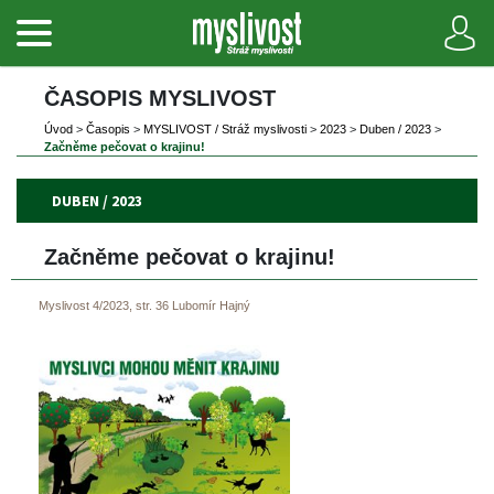
ČASOPIS MYSLIVOST 
Úvod
 
>
 
Časopi
 
>
 
MYSLIVOST / Stráž myslivosti
 
>
 
2023
 
>
 
Duben / 2023
 
>
Začněme pečovat o krajinu!
DUBEN / 2023
Začněme pečovat o krajinu!
Myslivost 4/2023, str. 36
Lubomír Hajný
 